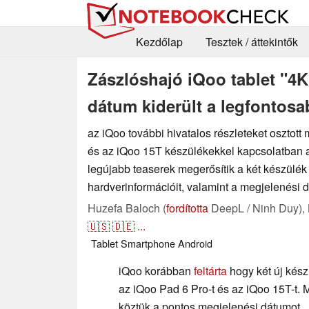
Kezdőlap
Tesztek / áttekintők
Zászlóshajó iQoo tablet "4K"
dátum kiderült a legfontosab
az iQoo további hivatalos részleteket osztot
és az iQoo 15T készülékekkel kapcsolatban a
legújabb teaserek megerősítik a két készülék
hardverinformációit, valamint a megjelenési 
Huzefa Baloch (
fordította
DeepL / Ninh Duy),
🇺🇸
🇩🇪
...
Tablet
Smartphone
Android
iQoo korábban
feltárta
hogy két új kész
az iQoo Pad 6 Pro-t és az iQoo 15T-t. M
köztük a pontos megjelenési dátumot.