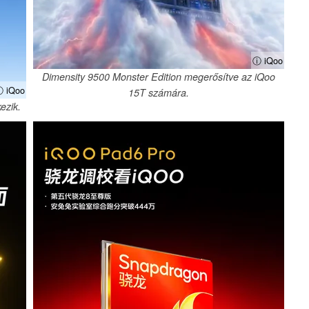
ⓘ iQoo
Dimensity 9500 Monster Edition megerősítve az iQoo
 iQoo
15T számára.
ezik.