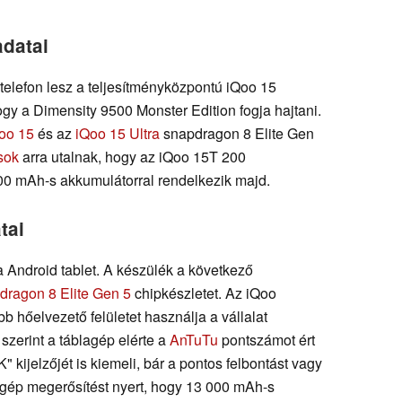
adatai
elefon lesz a teljesítményközpontú iQoo 15
ogy a Dimensity 9500 Monster Edition fogja hajtani.
oo 15
és az
iQoo 15 Ultra
snapdragon 8 Elite Gen
sok
arra utalnak, hogy az iQoo 15T 200
00 mAh-s akkumulátorral rendelkezik majd.
tai
 Android tablet. A készülék a következő
dragon 8 Elite Gen 5
chipkészletet. Az iQoo
bb hőelvezető felületet használja a vállalat
szerint a táblagép elérte a
AnTuTu
pontszámot ért
 kijelzőjét is kiemeli, bár a pontos felbontást vagy
blagép megerősítést nyert, hogy 13 000 mAh-s