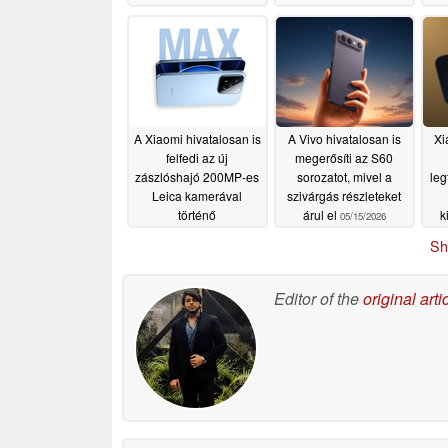
A Xiaomi hivatalosan is
A Vivo hivatalosan is
Xi
felfedi az új
megerősíti az S60
zászlóshajó 200MP-es
sorozatot, mivel a
leg
Leica kamerával
szivárgás részleteket
történő
árul el
k
05/15/2026
megjelenésének
Sh
időpontját
05/18/2026
Editor of the
original arti