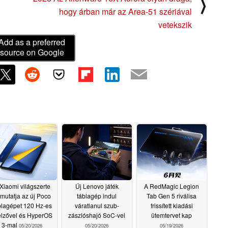
⟩
hogy árban már az Area-51 szériával
vetekszik
Add as a preferred
source on Google
Xiaomi világszerte
Új Lenovo játék
A RedMagic Legion
mutatja az új Poco
táblagép indul
Tab Gen 5 riválisa
blagépet 120 Hz-es
váratlanul szub-
frissített kiadási
jelzővel és HyperOS
zászlóshajó SoC-vel
ütemtervet kap
3-mal
05/20/2026
05/20/2026
05/19/2026