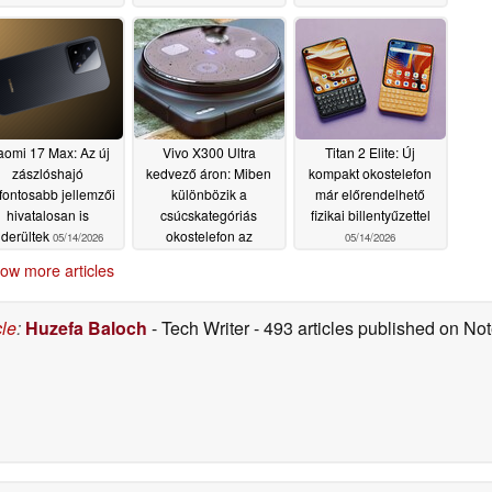
aomi 17 Max: Az új
Vivo X300 Ultra
Titan 2 Elite: Új
zászlóshajó
kedvező áron: Miben
kompakt okostelefon
fontosabb jellemzői
különbözik a
már előrendelhető
hivatalosan is
csúcskategóriás
fizikai billentyűzettel
iderültek
okostelefon az
05/14/2026
05/14/2026
importált modelltől?
ow more articles
05/14/2026
cle
:
Huzefa Baloch
- Tech Writer
- 493 articles published on N