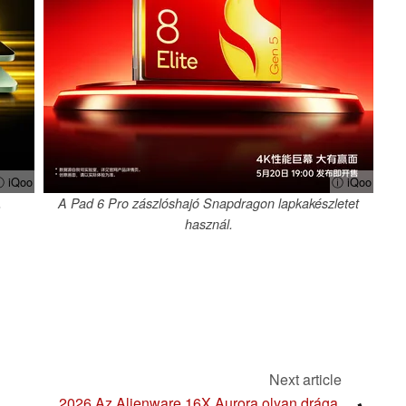
 iQoo
ⓘ iQoo
.
A Pad 6 Pro zászlóshajó Snapdragon lapkakészletet
használ.
Next article
2026 Az Alienware 16X Aurora olyan drága,