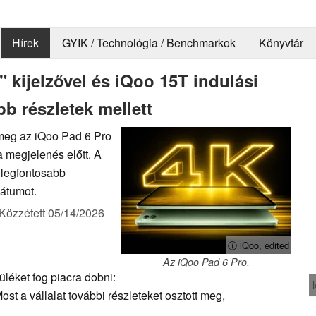
Hírek
GYIK / Technológia / Benchmarkok
Könyvtár
 kijelzővel és iQoo 15T indulási
b részletek mellett
t meg az iQoo Pad 6 Pro
 megjelenés előtt. A
 legfontosabb
dátumot.
Közzétett
05/14/2026
ⓘ iQoo, edited
Az iQoo Pad 6 Pro.
üléket fog piacra dobni:
ost a vállalat további részleteket osztott meg,