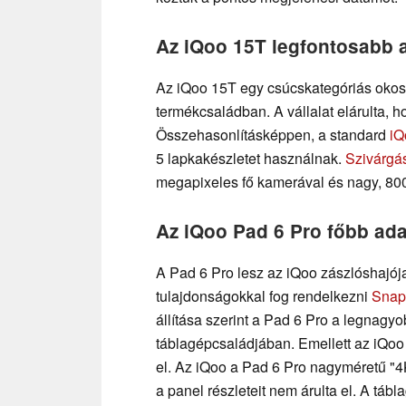
Az iQoo 15T legfontosabb 
Az iQoo 15T egy csúcskategóriás okost
termékcsaládban. A vállalat elárulta, h
Összehasonlításképpen, a standard
iQ
5 lapkakészletet használnak.
Szivárgá
megapixeles fő kamerával és nagy, 80
Az iQoo Pad 6 Pro főbb ada
A Pad 6 Pro lesz az iQoo zászlóshajója
tulajdonságokkal fog rendelkezni
Snap
állítása szerint a Pad 6 Pro a legnagyo
táblagépcsaládjában. Emellett az iQoo 
el. Az iQoo a Pad 6 Pro nagyméretű "4K"
a panel részleteit nem árulta el. A tá