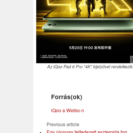
ⓘ
Az iQoo Pad 6 Pro "4K" kijelzővel rendelkezik
Forrás(ok)
iQoo a Weibo-n
Previous article
Egy újonnan felfedezett aszteroida fog