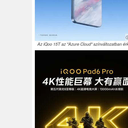
ⓘ
Az iQoo 15T az "Azure Cloud" színváltozatban érk