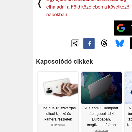
⟨
elhaladni a Föld közelében a következő
napokban
Kapcsolódó cikkek
OnePlus 16 szivárgás
A Xiaomi új kompakt
A 
felfedi kijelző és
táblagépet ad ki
be
kamera részletek
Európában,
tá
megfizethető áron
ki
05/28/2026
05/20/2026