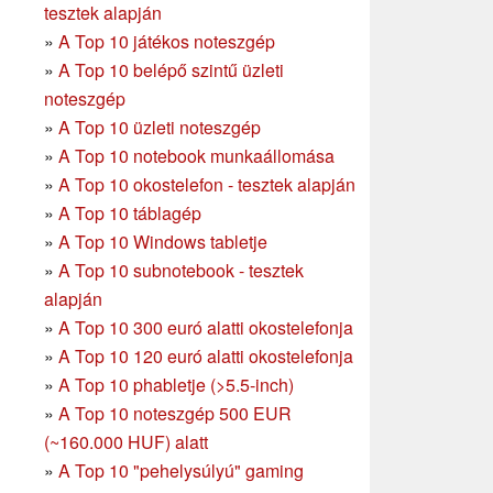
tesztek alapján
»
A Top 10 játékos noteszgép
»
A Top 10 belépő szintű üzleti
noteszgép
»
A Top 10 üzleti noteszgép
»
A Top 10 notebook munkaállomása
»
A Top 10 okostelefon - tesztek alapján
»
A Top 10 táblagép
»
A Top 10 Windows tabletje
»
A Top 10 subnotebook - tesztek
alapján
»
A Top 10 300 euró alatti okostelefonja
»
A Top 10 120 euró alatti okostelefonja
»
A Top 10 phabletje (>5.5-inch)
»
A Top 10 noteszgép 500 EUR
(~160.000 HUF) alatt
»
A Top 10 "pehelysúlyú" gaming