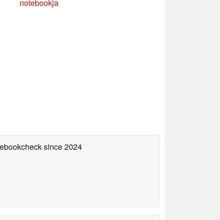
notebookja
otebookcheck
since 2024