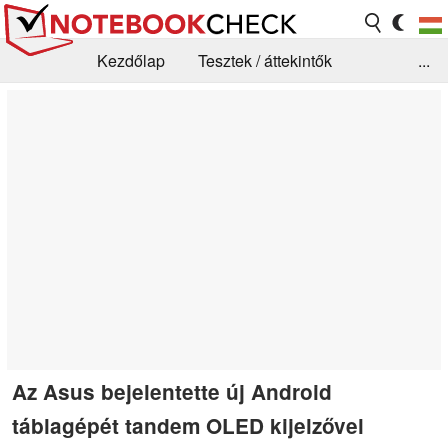
Kezdőlap
Tesztek / áttekintők
...
Hírek
GYIK / Technológia / Benchmarkok
Könyvtár
Kapcsolat
Az Asus bejelentette új Android
táblagépét tandem OLED kijelzővel