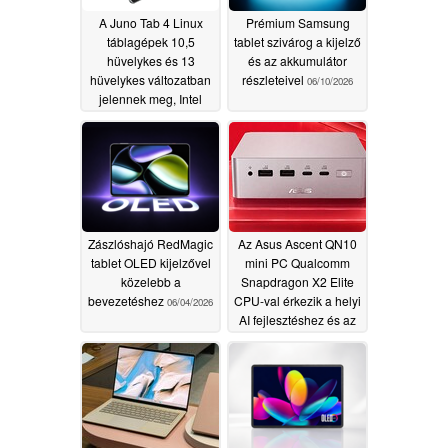
A Juno Tab 4 Linux
Prémium Samsung
táblagépek 10,5
tablet szivárog a kijelző
hüvelykes és 13
és az akkumulátor
hüvelykes változatban
részleteivel
06/10/2026
jelennek meg, Intel
processzorokkal
felszerelve
06/12/2026
Zászlóshajó RedMagic
Az Asus Ascent QN10
tablet OLED kijelzővel
mini PC Qualcomm
közelebb a
Snapdragon X2 Elite
bevezetéshez
CPU-val érkezik a helyi
06/04/2026
AI fejlesztéshez és az
OpenClaw-hoz
06/02/2026