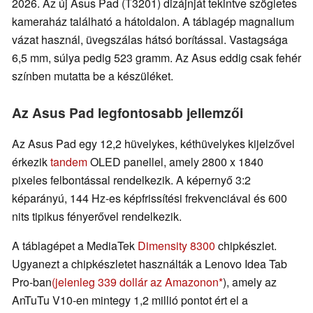
2026. Az új Asus Pad (T3201) dizájnját tekintve szögletes
kameraház található a hátoldalon. A táblagép magnalium
vázat használ, üvegszálas hátsó borítással. Vastagsága
6,5 mm, súlya pedig 523 gramm. Az Asus eddig csak fehér
színben mutatta be a készüléket.
Az Asus Pad legfontosabb jellemzői
Az Asus Pad egy 12,2 hüvelykes, kéthüvelykes kijelzővel
érkezik
tandem
OLED panellel, amely 2800 x 1840
pixeles felbontással rendelkezik. A képernyő 3:2
képarányú, 144 Hz-es képfrissítési frekvenciával és 600
nits tipikus fényerővel rendelkezik.
A táblagépet a MediaTek
Dimensity 8300
chipkészlet.
Ugyanezt a chipkészletet használták a Lenovo Idea Tab
Pro-ban
(jelenleg 339 dollár az Amazonon
), amely az
AnTuTu V10-en mintegy 1,2 millió pontot ért el a