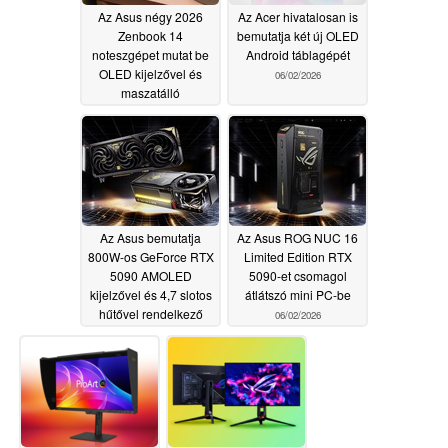
Az Asus négy 2026
Az Acer hivatalosan is
Zenbook 14
bemutatja két új OLED
noteszgépet mutat be
Android táblagépét
OLED kijelzővel és
06/02/2026
maszatálló
ceralumínium
borítással
06/02/2026
Az Asus bemutatja
Az Asus ROG NUC 16
800W-os GeForce RTX
Limited Edition RTX
5090 AMOLED
5090-et csomagol
kijelzővel és 4,7 slotos
átlátszó mini PC-be
hűtővel rendelkező
06/02/2026
RTX 5090-et
06/02/2026