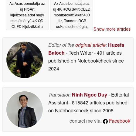
Az Asus bemutatja az
Az Asus bemutatja az
új ProArt
új 4K ROG Swift OLED
kijelzőcsaládot nagy
monitorokat: Akár 480
teljesítményű 4K QD-
Hz, Tandem RGB
OLED kijelzőkkel a
csíkos technológia,
Show more articles
kreatív szakemberek
90W-os PD
06/02/2026
számára
06/02/2026
Editor of the
original article
:
Huzefa
Baloch
- Tech Writer
- 491 articles
published on Notebookcheck
since
2024
Translator:
Ninh Ngoc Duy
- Editorial
Assistant
- 815842 articles published
on Notebookcheck
since 2008
contact me via:
Facebook