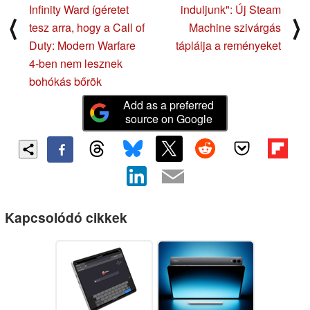
Infinity Ward ígéretet
induljunk": Új Steam
⟨
⟩
tesz arra, hogy a Call of
Machine szivárgás
Duty: Modern Warfare
táplálja a reményeket
4-ben nem lesznek
bohókás bőrök
Add as a preferred
source on Google
Kapcsolódó cikkek