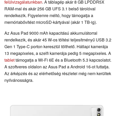
felülvizsgálatunkban
. A táblagép akár 8 GB LPDDR5X
RAM-mal és akár 256 GB UFS 3.1 belső tárolóval
rendelkezik. Figyelemre méltó, hogy támogatja a
memóriabővítést microSD-kártyával (akár 1 TB-ig).
Az Asus Pad 9000 mAh kapacitású akkumulátorral
rendelkezik, és akár 45 W-os töltési teljesítményű USB 3.2
Gen 1 Type-C porton keresztül tölthető. Hátlapi kamerája
13 megapixeles, a szelfi kamerája pedig 5 megapixeles. A
tablet
támogatja a Wi-Fi 6E és a Bluetooth 5.3 kapcsolatot.
A szoftveres oldalon az Asus Pad a Android 16-ot futtatja.
Az árképzés és az elérhetőség részletei még nem kerültek
nyilvánosságra.