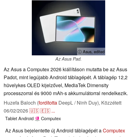
ⓘ Asus, edited
Az Asus Pad.
Az Asus a Computex 2026 kiállításon mutatta be az Asus
Padot, mint legújabb Android táblagépét. A táblagép 12,2
hüvelykes OLED kijelzővel, MediaTek Dimensity
processzorral és 9000 mAh-s akkumulátorral rendelkezik.
Huzefa Baloch (
fordította
DeepL / Ninh Duy),
Közzétett
06/02/2026
🇺🇸
🇪🇸
...
Tablet
Android
Computex
Az Asus bejelentette új Android táblagépét a
Computex