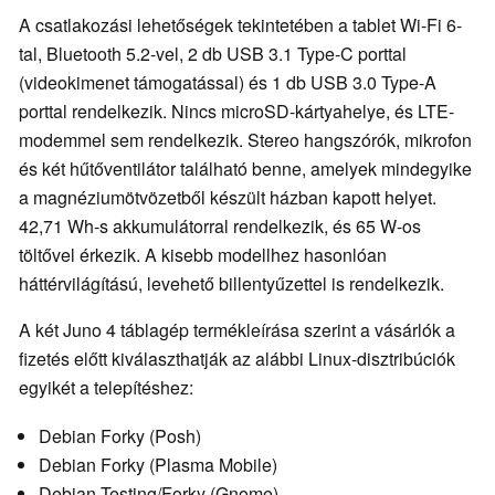
A csatlakozási lehetőségek tekintetében a tablet Wi-Fi 6-
tal, Bluetooth 5.2-vel, 2 db USB 3.1 Type-C porttal
(videokimenet támogatással) és 1 db USB 3.0 Type-A
porttal rendelkezik. Nincs microSD-kártyahelye, és LTE-
modemmel sem rendelkezik. Stereo hangszórók, mikrofon
és két hűtőventilátor található benne, amelyek mindegyike
a magnéziumötvözetből készült házban kapott helyet.
42,71 Wh-s akkumulátorral rendelkezik, és 65 W-os
töltővel érkezik. A kisebb modellhez hasonlóan
háttérvilágítású, levehető billentyűzettel is rendelkezik.
A két Juno 4 táblagép termékleírása szerint a vásárlók a
fizetés előtt kiválaszthatják az alábbi Linux-disztribúciók
egyikét a telepítéshez:
Debian Forky (Posh)
Debian Forky (Plasma Mobile)
Debian Testing/Forky (Gnome)