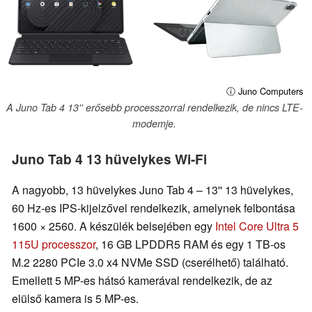
ⓘ Juno Computers
A Juno Tab 4 13'' erősebb processzorral rendelkezik, de nincs LTE-
modemje.
Juno Tab 4 13 hüvelykes Wi-Fi
A nagyobb, 13 hüvelykes Juno Tab 4 – 13'' 13 hüvelykes,
60 Hz-es IPS-kijelzővel rendelkezik, amelynek felbontása
1600 × 2560. A készülék belsejében egy
Intel Core Ultra 5
115U processzor
, 16 GB LPDDR5 RAM és egy 1 TB-os
M.2 2280 PCIe 3.0 x4 NVMe SSD (cserélhető) található.
Emellett 5 MP-es hátsó kamerával rendelkezik, de az
elülső kamera is 5 MP-es.