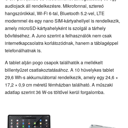
audiojack áll rendelkezésre. Mikrofonnal, sztereó
hangszórókkal, Wi-Fi 6-tal, Bluetooth 5.2-vel, LTE
modemmel és egy nano SIM-kártyahellyel is rendelkezik,
amely microSD-kártyahelyként is szolgál a tárhely
bővítéséhez. A Juno szerint a felhasználók nem csak
internetkapcsolatra korlátozódnak, hanem a táblagéppel
telefonálhatnak is.
A tablet alján pogo csapok találhatók a mellékelt
billentyűzet csatlakoztatásához. A 10 hüvelykes tablet
29,6 Wh-s akkumulátorral rendelkezik, amely egy 24,6 ×
17,2 × 0,9 cm méretű fémházban található. A műszaki
adatlap szerint 36 W-os töltővel kerül forgalomba.