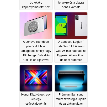
és kétféle
tervekre és a piacra
képernyőméretet hoz
dobás várható
magával
időszakára utalnak
07/02/2026
06/23/2026
A Lenovo csendben
A Lenovo „ Legion ”
piacra dobta új
Tab Gen 3 FIFA World
táblagépét, amely nagy
Cup 26 már kapható az
JBL hangszóróval és
Egyesült Államokban,
120 Hz-es kijelzővel
de nem érdemes
rendelkezik
megvenni
06/16/2026
06/14/2026
Honor Kiszivárgott egy
Prémium Samsung
kép egy
tablet szivárog a kijelző
csúcskategóriás
és az akkumulátor