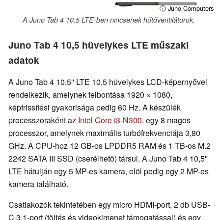
ⓘ Juno Computers
A Juno Tab 4 10.5 LTE-ben nincsenek hűtőventilátorok.
Juno Tab 4 10,5 hüvelykes LTE műszaki
adatok
A Juno Tab 4 10,5'' LTE 10,5 hüvelykes LCD-képernyővel
rendelkezik, amelynek felbontása 1920 × 1080,
képfrissítési gyakorisága pedig 60 Hz. A készülék
processzoraként az
Intel Core i3-N300
, egy 8 magos
processzor, amelynek maximális turbófrekvenciája 3,80
GHz. A CPU-hoz 12 GB-os LPDDR5 RAM és 1 TB-os M.2
2242 SATA III SSD (cserélhető) társul. A Juno Tab 4 10,5''
LTE hátulján egy 5 MP-es kamera, elöl pedig egy 2 MP-es
kamera található.
Csatlakozók tekintetében egy micro HDMI-port, 2 db USB-
C 3.1-port (töltés és videokimenet támogatással) és egy