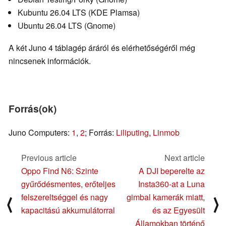
Kubuntu 26.04 LTS (KDE Plamsa)
Ubuntu 26.04 LTS (Gnome)
A két Juno 4 táblagép áráról és elérhetőségéről még
nincsenek információk.
Forrás(ok)
Juno Computers:
1
,
2
; Forrás:
Liliputing
,
Linmob
Previous article
Next article
Oppo Find N6: Szinte
A DJI beperelte az
gyűrődésmentes, erőteljes
Insta360-at a Luna
felszereltséggel és nagy
gimbal kamerák miatt,
⟨
⟩
kapacitású akkumulátorral
és az Egyesült
Államokban történő