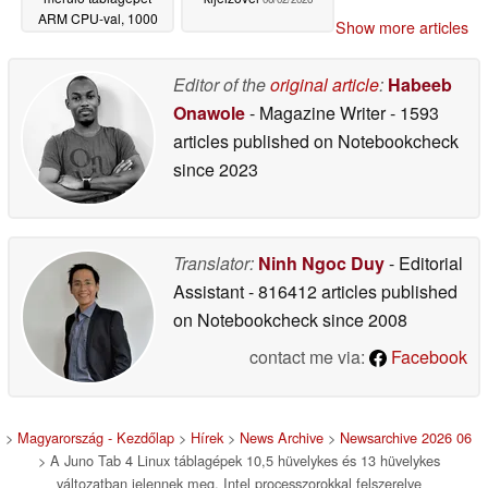
ARM CPU-val, 1000
Show more articles
nites kijelzővel és
Windows 11 IoT
Enterprise LTSC-vel
Editor of the
original article
:
Habeeb
06/04/2026
Onawole
- Magazine Writer
- 1593
articles published on Notebookcheck
since 2023
Translator:
Ninh Ngoc Duy
- Editorial
Assistant
- 816412 articles published
on Notebookcheck
since 2008
contact me via:
Facebook
>
Magyarország - Kezdőlap
>
Hírek
>
News Archive
>
Newsarchive 2026 06
> A Juno Tab 4 Linux táblagépek 10,5 hüvelykes és 13 hüvelykes
változatban jelennek meg, Intel processzorokkal felszerelve