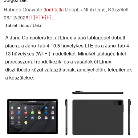
Habeeb Onawole (
fordította
DeepL / Ninh Duy),
Közzétett
06/12/2026
🇺🇸
🇪🇸
...
Tablet
Linux / Unix
A Juno Computers két új Linux-alapú táblagépet dobott
piacra: a Juno Tab 4 10,5 hüvelykes LTE és a Juno Tab 4
13 hüvelykes (Wi-Fi) modelleket. Mindkét táblagép Intel
processzorral rendelkezik, és a vásárlók öt Linux-
disztribúció közül választhatnak, amelyet előre telepítenek
a készülékre.