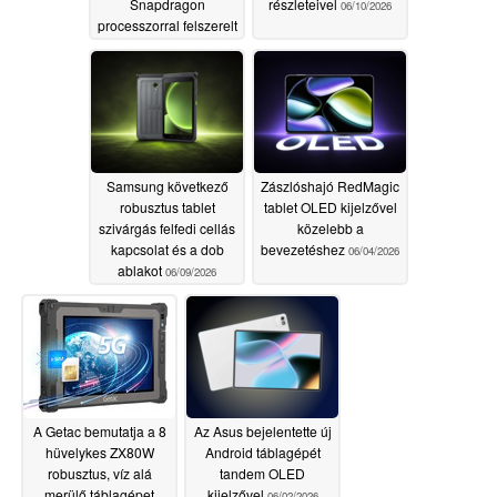
Snapdragon
részleteivel
06/10/2026
processzorral felszerelt
OLED táblagépről
06/12/2026
Samsung következő
Zászlóshajó RedMagic
robusztus tablet
tablet OLED kijelzővel
szivárgás felfedi cellás
közelebb a
kapcsolat és a dob
bevezetéshez
06/04/2026
ablakot
06/09/2026
A Getac bemutatja a 8
Az Asus bejelentette új
hüvelykes ZX80W
Android táblagépét
robusztus, víz alá
tandem OLED
merülő táblagépet
kijelzővel
06/02/2026