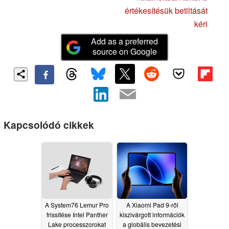
értékesítésük betiltását
kéri
Add as a preferred
source on Google
Kapcsolódó cikkek
A System76 Lemur Pro
A Xiaomi Pad 9-ről
frissítése Intel Panther
kiszivárgott információk
Lake processzorokat
a globális bevezetési