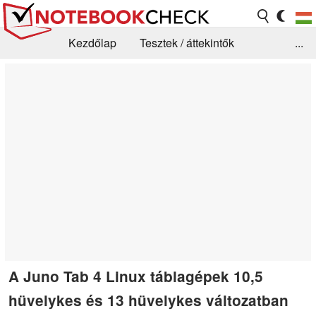
Kezdőlap
Tesztek / áttekintők
...
Hírek
GYIK / Technológia / Benchmarkok
Könyvtár
Kapcsolat
A Juno Tab 4 Linux táblagépek 10,5
hüvelykes és 13 hüvelykes változatban