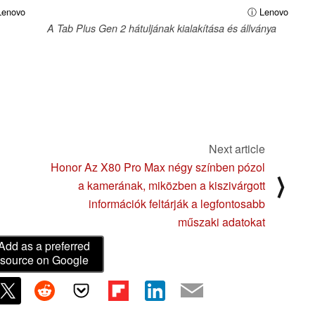
enovo
ⓘ Lenovo
A Tab Plus Gen 2 hátuljának kialakítása és állványa
Next article
Honor Az X80 Pro Max négy színben pózol
⟩
a kamerának, miközben a kiszivárgott
információk feltárják a legfontosabb
műszaki adatokat
Add as a preferred
source on Google