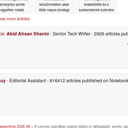
amelyhez szinte
köszönhetően akár
érdeklődők és a
egyetlen másik
több napos sivatagi
szakemberek számára
lagép sem érhet fel
használatnak is
06/14/2026
ow more articles
ellenáll
06/14/2026
06/14/2026
cle
:
Abid Ahsan Shanto
- Senior Tech Writer
- 2926 articles p
Duy
- Editorial Assistant
- 816412 articles published on Notebo
wsarchive 2026 06
> A Lenovo csendben piacra dobta új táblagépét, amely nagy