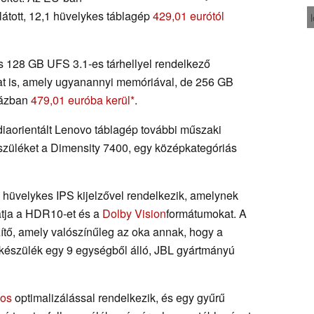
látott, 12,1 hüvelykes táblagép
429,01 eurótól
128 GB UFS 3.1-es tárhellyel rendelkező
at is, amely ugyanannyi memóriával, de 256 GB
uházban
479,01 euróba kerül
.
diaorientált Lenovo táblagép további műszaki
 készüléket a Dimensity 7400, egy középkategóriás
 hüvelykes IPS kijelzővel rendelkezik, amelynek
atja a HDR10-et és a
Dolby Vision
formátumokat. A
ítő, amely valószínűleg az oka annak, hogy a
A készülék egy 9 egységből álló, JBL gyártmányú
mos
optimalizálással rendelkezik, és egy gyűrű