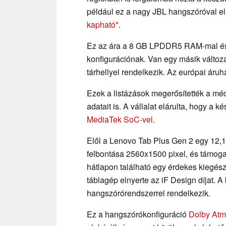
például ez a nagy JBL hangszóróval el
kapható
.
Ez az ára a 8 GB LPDDR5 RAM-mal és 
konfigurációnak. Van egy másik változ
tárhellyel rendelkezik. Az európai ár
Ezek a listázások megerősítették a mé
adatait is. A vállalat elárulta, hogy a
MediaTek SoC-vel
.
Elől a Lenovo Tab Plus Gen 2 egy 12,1
felbontása 2560x1500 pixel, és támog
hátlapon található egy érdekes kiegész
táblagép elnyerte az iF Design díjat. 
hangszórórendszerrel rendelkezik.
Ez a hangszórókonfiguráció
Dolby At