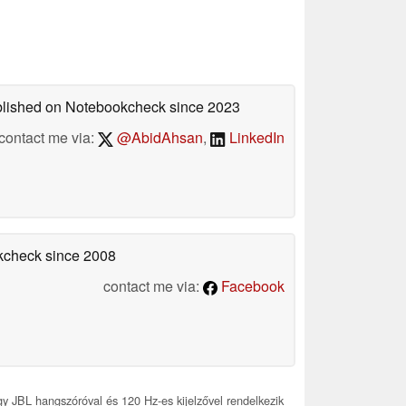
ublished on Notebookcheck
since 2023
contact me via:
@AbidAhsan
,
LinkedIn
okcheck
since 2008
contact me via:
Facebook
 JBL hangszóróval és 120 Hz-es kijelzővel rendelkezik