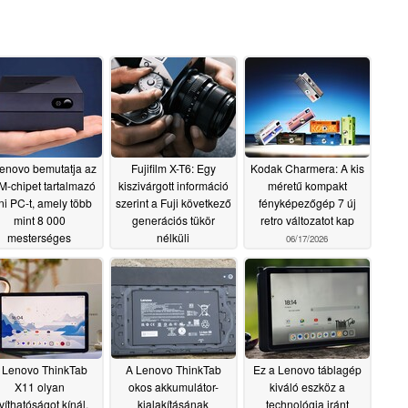
enovo bemutatja az
Fujifilm X-T6: Egy
Kodak Charmera: A kis
-chipet tartalmazó
kiszivárgott információ
méretű kompakt
ni PC-t, amely több
szerint a Fuji következő
fényképezőgép 7 új
mint 8 000
generációs tükör
retro változatot kap
mesterséges
nélküli
06/17/2026
elligencia-funkcióval
fényképezőgépének
ndelkezik
két új modellje is
06/18/2026
megjelenik
06/18/2026
 Lenovo ThinkTab
A Lenovo ThinkTab
Ez a Lenovo táblagép
X11 olyan
okos akkumulátor-
kiváló eszköz a
víthatóságot kínál,
kialakításának
technológia iránt