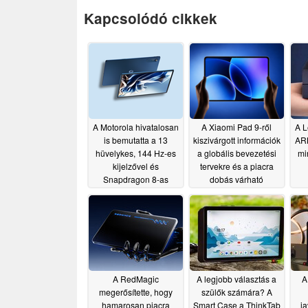
Kapcsolódó cikkek
A Motorola hivatalosan
A Xiaomi Pad 9-ről
A L
is bemutatta a 13
kiszivárgott információk
ARM
hüvelykes, 144 Hz-es
a globális bevezetési
mi
kijelzővel és
tervekre és a piacra
Snapdragon 8-as
dobás várható
sorozatú chipsetet
időszakára utalnak
int
tartalmazó táblagépét
re
06/23/2026
06/27/2026
A RedMagic
A legjobb választás a
A
megerősítette, hogy
szülők számára? A
hamarosan piacra
Smart Case a ThinkTab
ja