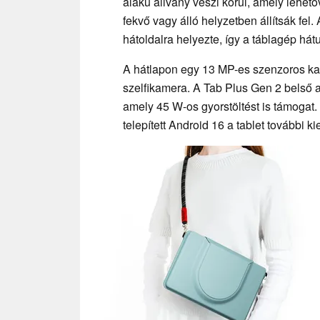
alakú állvány veszi körül, amely lehet
fekvő vagy álló helyzetben állítsák fe
hátoldalra helyezte, így a táblagép hát
A hátlapon egy 13 MP-es szenzoros kam
szelfikamera. A Tab Plus Gen 2 belső a
amely 45 W-os gyorstöltést is támogat.
telepített Android 16 a tablet további 