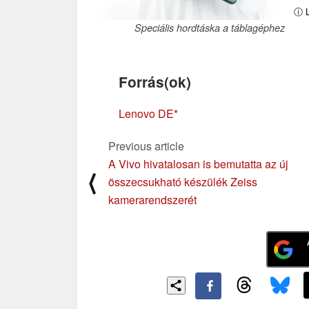
ⓘ L
Speciális hordtáska a táblagéphez
Forrás(ok)
Lenovo DE
Previous article
A Vivo hivatalosan is bemutatta az új
⟨
összecsukható készülék Zeiss
kamerarendszerét