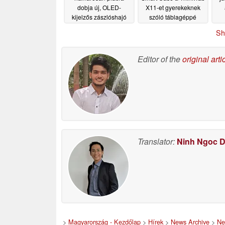
dobja új, OLED-
X11-et gyerekeknek
kijelzős zászlóshajó
szóló táblagéppé
játékos táblagépét
alakítja
táb
06/14/2026
Sh
06/17/2026
Editor of the
original arti
Translator:
Ninh Ngoc 
>
Magyarország - Kezdőlap
>
Hírek
>
News Archive
>
Ne