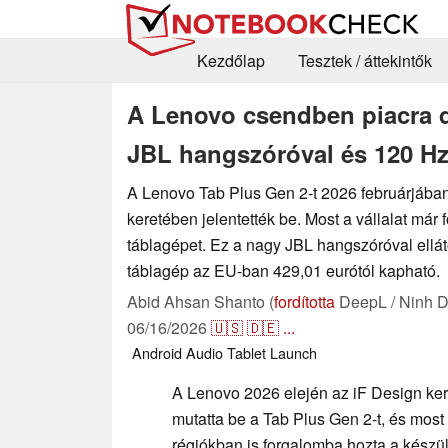
Kezdőlap
Tesztek / áttekintők
A Lenovo csendben piacra d
JBL hangszóróval és 120 Hz-
A Lenovo Tab Plus Gen 2-t 2026 februárjában
keretében jelentették be. Most a vállalat már 
táblagépet. Ez a nagy JBL hangszóróval ellát
táblagép az EU-ban 429,01 eurótól kapható.
Abid Ahsan Shanto (
fordította
DeepL / Ninh D
06/16/2026
🇺🇸
🇩🇪
...
Android
Audio
Tablet
Launch
A Lenovo 2026 elején az iF Design k
mutatta be a Tab Plus Gen 2-t, és most
régiókban is forgalomba hozta a készü