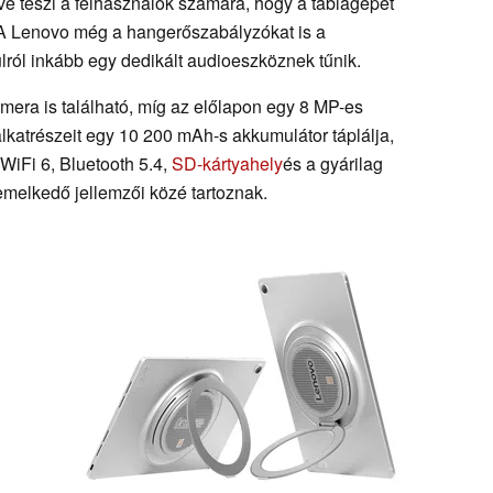
ővé teszi a felhasználók számára, hogy a táblagépet
l. A Lenovo még a hangerőszabályzókat is a
ulról inkább egy dedikált audioeszköznek tűnik.
era is található, míg az előlapon egy 8 MP-es
lkatrészeit egy 10 200 mAh-s akkumulátor táplálja,
 WiFi 6, Bluetooth 5.4,
SD-kártyahely
és a gyárilag
kiemelkedő jellemzői közé tartoznak.