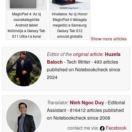
MagicPad 4: Az új
Hivatalos: Az új Honor
csúcskategóriás
MagicPad 4 táblagép
Android tablet
megelőzi a Samsung
felülmúlja a Galaxy Tab
Galaxy Tab S12
S11 Ultra-t a korai
sorozat globális
Show more articles
benchmarkokban
debütálását
02/12/2026
02/25/2026
Editor of the
original article
:
Huzefa
Baloch
- Tech Writer
- 493 articles
published on Notebookcheck
since
2024
Translator:
Ninh Ngoc Duy
- Editorial
Assistant
- 816412 articles published
on Notebookcheck
since 2008
contact me via:
Facebook