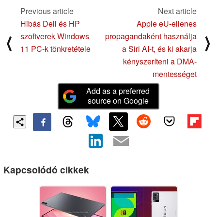
Previous article
Next article
Hibás Dell és HP
Apple eU-ellenes
szoftverek Windows
propagandaként használja
⟨
⟩
11 PC-k tönkretétele
a Siri AI-t, és ki akarja
kényszeríteni a DMA-
mentességet
Add as a preferred
source on Google
Kapcsolódó cikkek