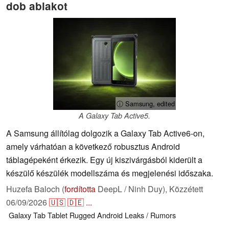
dob ablakot
ⓘ Samsung, edited
A Galaxy Tab Active5.
A Samsung állítólag dolgozik a Galaxy Tab Active6-on,
amely várhatóan a következő robusztus Android
táblagépeként érkezik. Egy új kiszivárgásból kiderült a
készülő készülék modellszáma és megjelenési időszaka.
Huzefa Baloch (
fordította
DeepL / Ninh Duy),
Közzétett
06/09/2026
🇺🇸
🇩🇪
...
Galaxy Tab
Tablet
Rugged
Android
Leaks / Rumors