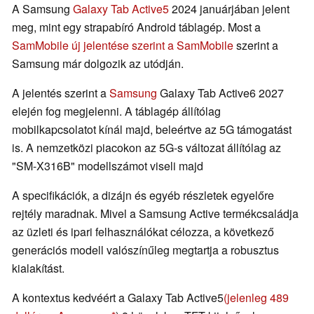
A Samsung
Galaxy Tab Active5
2024 januárjában jelent
meg, mint egy strapabíró Android táblagép. Most a
SamMobile új jelentése szerint a SamMobile
szerint a
Samsung már dolgozik az utódján.
A jelentés szerint a
Samsung
Galaxy Tab Active6 2027
elején fog megjelenni. A táblagép állítólag
mobilkapcsolatot kínál majd, beleértve az 5G támogatást
is. A nemzetközi piacokon az 5G-s változat állítólag az
"SM-X316B" modellszámot viseli majd
A specifikációk, a dizájn és egyéb részletek egyelőre
rejtély maradnak. Mivel a Samsung Active termékcsaládja
az üzleti és ipari felhasználókat célozza, a következő
generációs modell valószínűleg megtartja a robusztus
kialakítást.
A kontextus kedvéért a Galaxy Tab Active5
(jelenleg 489