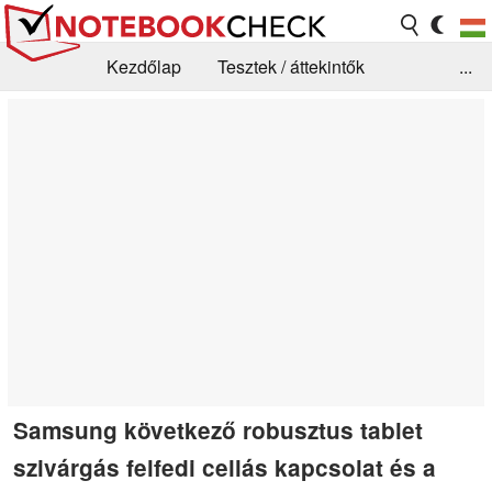
Kezdőlap
Tesztek / áttekintők
...
Hírek
GYIK / Technológia / Benchmarkok
Könyvtár
Kapcsolat
Samsung következő robusztus tablet
szivárgás felfedi cellás kapcsolat és a