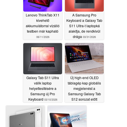
Lenovo ThinkTab X11
A Samsung Pro
kivehető
Keyboard a Galaxy Tab
akkumulátorral vízálló
S11 Ultra-t laptopká
testben már kapható
alakítja, de rendkívül
drága
06/11/2026
03/31/2026
Galaxy Tab S11 Ultra
Új high-end OLED
válik laptop
táblagép kap globális
helyettesítésére a
megjelenést a
Samsung új Pro
Samsung Galaxy Tab
Keyboard
S12 sorozat előtt
03/10/2026
03/01/2026