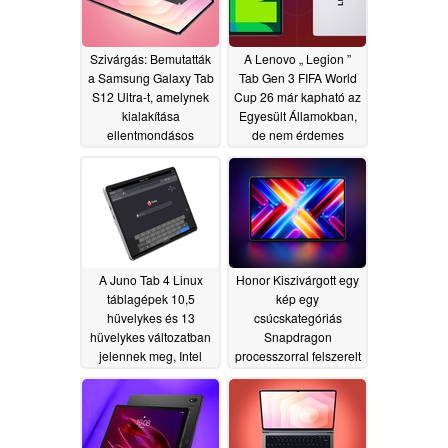
Szivárgás: Bemutatták
A Lenovo „ Legion ”
a Samsung Galaxy Tab
Tab Gen 3 FIFA World
S12 Ultra-t, amelynek
Cup 26 már kapható az
kialakítása
Egyesült Államokban,
ellentmondásos
de nem érdemes
reakciókat váltott ki
megvenni
06/14/2026
07/16/2026
A Juno Tab 4 Linux
Honor Kiszivárgott egy
táblagépek 10,5
kép egy
hüvelykes és 13
csúcskategóriás
hüvelykes változatban
Snapdragon
jelennek meg, Intel
processzorral felszerelt
processzorokkal
OLED táblagépről
felszerelve
06/12/2026
06/12/2026