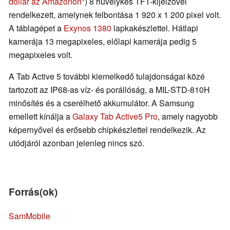
dollár az Amazonon
) 8 hüvelykes TFT-kijelzővel
rendelkezett, amelynek felbontása 1 920 x 1 200 pixel volt.
A táblagépet a
Exynos 1380
lapkakészlettel. Hátlapi
kamerája 13 megapixeles, előlapi kamerája pedig 5
megapixeles volt.
A Tab Active 5 további kiemelkedő tulajdonságai közé
tartozott az IP68-as víz- és porállóság, a MIL-STD-810H
minősítés és a cserélhető akkumulátor. A Samsung
emellett kínálja a
Galaxy Tab Active5 Pro
, amely nagyobb
képernyővel és erősebb chipkészlettel rendelkezik. Az
utódjáról azonban jelenleg nincs szó.
Forrás(ok)
SamMobile