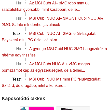
Hír
•
Az MSI Cubi AI+ 3MG több mint 60
százalékkal gyorsabb, mint korábban, de le...
|
Hír
•
MSI Cubi NUC AI+ 3MG vs. Cubi NUC AI+
2MG: Szinte mindenhol javulások
|
Teszt
•
MSI Cubi NUC AI+ 2MG felülvizsgálat:
Egyszerű mini PC üzleti célokra
|
Hír
•
A gyenge MSI Cubi NUC 2MG hangszórókra
ráférne egy frissítés
|
Hír
•
Az MSI Cubi NUC AI+ 2MG magas
pontszámot kap az egyszerűségért, de a teljes...
|
Teszt
•
MSI Cubi NUC M1 mini PC felülvizsgálat:
Szilárd, de drágább, mint a konkure...
Kapcsolódó cikkek