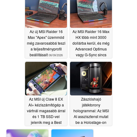
Az új MSI Raider 16
Az MSI Raider 16 Max
Max "Apex" üzemmód
HX több mint 3000
még zavarosabbá teszi
dollárba kerül, és még
a teljesítményprofil
Advanced Optimus
beállításait
vagy G-Sync sincs
06/09/2026
benne
06/09/2026
Az MSI új Claw 8 EX
Zászlóshajó
AI+ kéziszámítógép a
játéktorony
vártnál magasabb árral
hologrammal: Az MSI
és 1 TB SSD-vel
AI asszisztenst mutat
jelenik meg a Best
be a Holostage-on
Buy-on
06/03/2026
06/02/2026