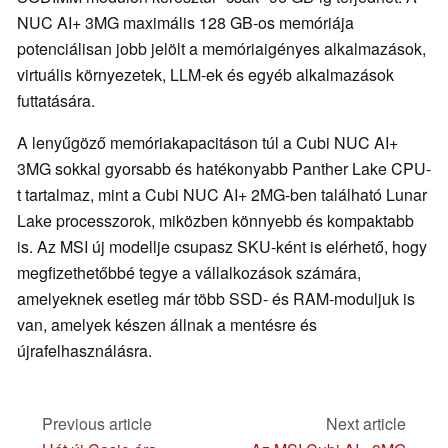
NUC AI+ 3MG maximális 128 GB-os memóriája
potenciálisan jobb jelölt a memóriaigényes alkalmazások,
virtuális környezetek, LLM-ek és egyéb alkalmazások
futtatására.
A lenyűgöző memóriakapacitáson túl a Cubi NUC AI+
3MG sokkal gyorsabb és hatékonyabb Panther Lake CPU-
t tartalmaz, mint a Cubi NUC AI+ 2MG-ben található Lunar
Lake processzorok, miközben könnyebb és kompaktabb
is. Az MSI új modellje csupasz SKU-ként is elérhető, hogy
megfizethetőbbé tegye a vállalkozások számára,
amelyeknek esetleg már több SSD- és RAM-moduljuk is
van, amelyek készen állnak a mentésre és
újrafelhasználásra.
Previous article
Next article