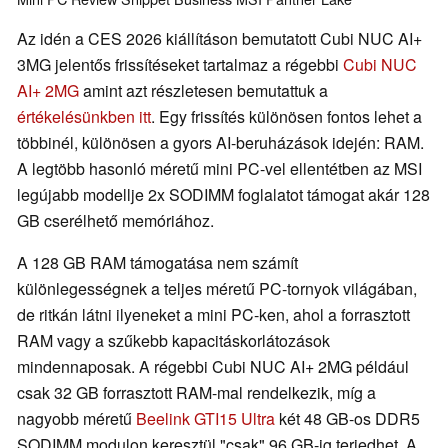
Az idén a CES 2026 kiállításon bemutatott Cubi NUC AI+
3MG jelentős frissítéseket tartalmaz a régebbi
Cubi NUC
AI+ 2MG
amint azt részletesen bemutattuk a
értékelésünkben itt
. Egy frissítés különösen fontos lehet a
többinél, különösen a gyors AI-beruházások idején: RAM.
A legtöbb hasonló méretű mini PC-vel ellentétben az MSI
legújabb modellje 2x SODIMM foglalatot támogat akár 128
GB cserélhető memóriához.
A 128 GB RAM támogatása nem számít
különlegességnek a teljes méretű PC-tornyok világában,
de ritkán látni ilyeneket a mini PC-ken, ahol a forrasztott
RAM vagy a szűkebb kapacitáskorlátozások
mindennaposak. A régebbi Cubi NUC AI+ 2MG például
csak 32 GB forrasztott RAM-mal rendelkezik, míg a
nagyobb méretű
Beelink GTI15 Ultra
két 48 GB-os DDR5
SODIMM modulon keresztül "csak" 96 GB-ig terjedhet. A