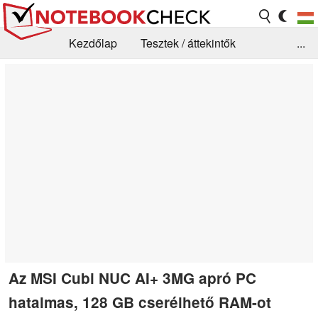
Kezdőlap
Tesztek / áttekintők
...
Hírek
GYIK / Technológia / Benchmarkok
Könyvtár
Kapcsolat
Az MSI Cubi NUC AI+ 3MG apró PC
hatalmas, 128 GB cserélhető RAM-ot