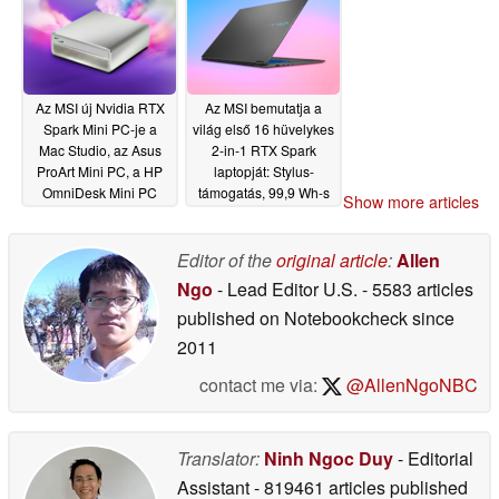
Az MSI új Nvidia RTX
Az MSI bemutatja a
Spark Mini PC-je a
világ első 16 hüvelykes
Mac Studio, az Asus
2-in-1 RTX Spark
ProArt Mini PC, a HP
laptopját: Stylus-
OmniDesk Mini PC
támogatás, 99,9 Wh-s
Show more articles
riválisai közé tartozik
akkumulátor
06/02/2026
06/02/2026
Editor of the
original article
:
Allen
Ngo
- Lead Editor U.S.
- 5583 articles
published on Notebookcheck
since
2011
contact me via:
@AllenNgoNBC
Translator:
Ninh Ngoc Duy
- Editorial
Assistant
- 819461 articles published