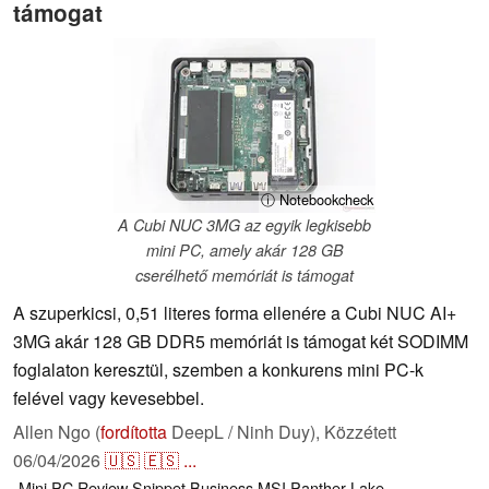
támogat
ⓘ Notebookcheck
A Cubi NUC 3MG az egyik legkisebb
mini PC, amely akár 128 GB
cserélhető memóriát is támogat
A szuperkicsi, 0,51 literes forma ellenére a Cubi NUC AI+
3MG akár 128 GB DDR5 memóriát is támogat két SODIMM
foglalaton keresztül, szemben a konkurens mini PC-k
felével vagy kevesebbel.
Allen Ngo (
fordította
DeepL / Ninh Duy),
Közzétett
06/04/2026
🇺🇸
🇪🇸
...
Mini PC
Review Snippet
Business
MSI
Panther Lake