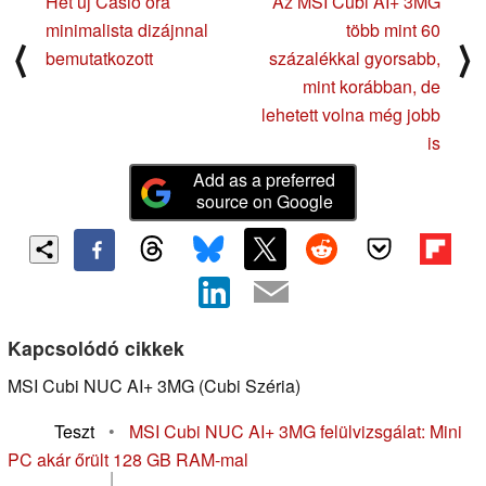
Hét új Casio óra
Az MSI Cubi AI+ 3MG
minimalista dizájnnal
több mint 60
⟨
⟩
bemutatkozott
százalékkal gyorsabb,
mint korábban, de
lehetett volna még jobb
is
Add as a preferred
source on Google
Kapcsolódó cikkek
MSI Cubi NUC AI+ 3MG (Cubi Széria)
Teszt
•
MSI Cubi NUC AI+ 3MG felülvizsgálat: Mini
PC akár őrült 128 GB RAM-mal
|