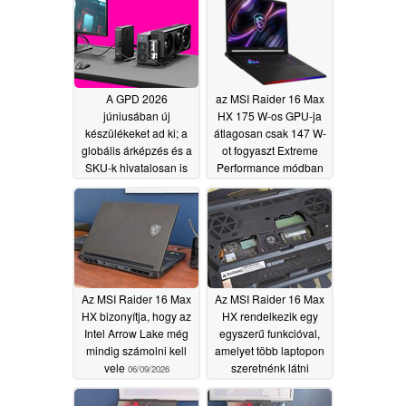
A GPD 2026
az MSI Raider 16 Max
júniusában új
HX 175 W-os GPU-ja
készülékeket ad ki; a
átlagosan csak 147 W-
globális árképzés és a
ot fogyaszt Extreme
SKU-k hivatalosan is
Performance módban
megerősítve
06/09/2026
06/09/2026
Az MSI Raider 16 Max
Az MSI Raider 16 Max
HX bizonyítja, hogy az
HX rendelkezik egy
Intel Arrow Lake még
egyszerű funkcióval,
mindig számolni kell
amelyet több laptopon
vele
szeretnénk látni
06/09/2026
06/09/2026