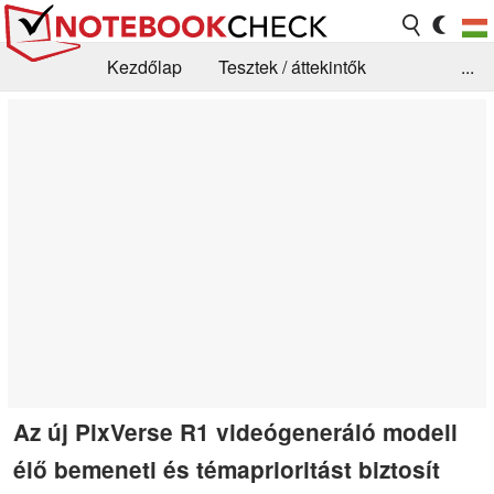
Kezdőlap
Tesztek / áttekintők
...
Hírek
GYIK / Technológia / Benchmarkok
Könyvtár
Kapcsolat
Az új PixVerse R1 videógeneráló modell
élő bemeneti és témaprioritást biztosít