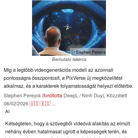
ⓘ Stephen Pereyra
Bemutató tekercs
Míg a legtöbb videogenerációs modell az azonnali
pontosságra összpontosít, a PixVerse új megközelítést
alkalmaz, és a karakterek folyamatosságát helyezi előtérbe.
Stephen Pereyra (
fordította
DeepL / Ninh Duy),
Közzétett
06/02/2026
🇺🇸
🇪🇸
...
AI
Kétségtelen, hogy a szövegből videóvá alakítás az elmúlt
néhány évben hatalmasat ugrott a képességek terén, és