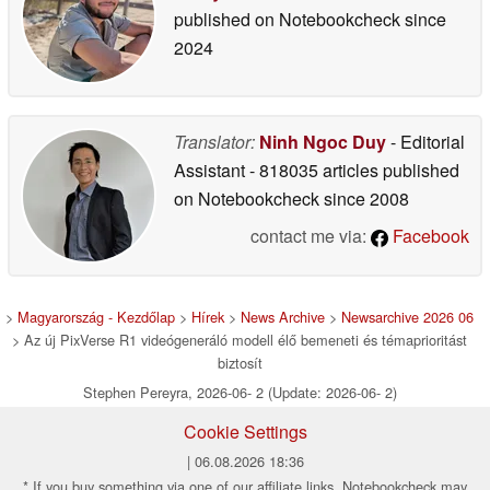
published on Notebookcheck
since
2024
Translator:
Ninh Ngoc Duy
- Editorial
Assistant
- 818035 articles published
on Notebookcheck
since 2008
contact me via:
Facebook
>
Magyarország - Kezdőlap
>
Hírek
>
News Archive
>
Newsarchive 2026 06
> Az új PixVerse R1 videógeneráló modell élő bemeneti és témaprioritást
biztosít
Stephen Pereyra, 2026-06- 2 (Update: 2026-06- 2)
Cookie Settings
| 06.08.2026 18:36
* If you buy something via one of our affiliate links, Notebookcheck may