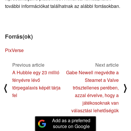
további információkat találhatnak az alábbi forrásokban.
Forrás(ok)
PixVerse
Previous article
Next article
A Hubble egy 23 millió
Gabe Newell megvédte a
fényévre lévő
Steamet a Valve
⟨
⟩
törpegalaxis képét tárja
trösztellenes perében,
fel
azzal érvelve, hogy a
játékosoknak van
választási lehetőségük
Add as a preferred
source on Google