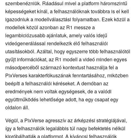
szembenézniük. Ráadásul mivel a platform háromszintű
képességeket kínál, a felhasználóknak továbbra is el kell
igazodniuk a modellválasztási folyamatban. Ezek közül a
modellek közül azonban az R1 messze a
legambiciózusabb ajánlatuk, amely valós idejű
videógenerálással rendelkezik élő felhasználói
utasításokból. Azáltal, hogy egyszerre több felhasználótól
gyűjt információkat, az R1 modell a videó minden egyes
másodpercéből származó kontextust használja fel a
PixVerses karakterfókuszának fenntartásához, miközben
beépíti a felhasználói kéréseket. A demóban az
eredmények nem voltak egységesek, de a valódi
együttműködés lehetősége adott, ha egy csapat egy
oldalon áll.
Végül, a PixVerse agresszív az árképzési stratégiájával,
így a felhasználók legalábbis túl nagy befektetés nélkül
kipróbálhatják a platformot. A kíváncsi felhasználók