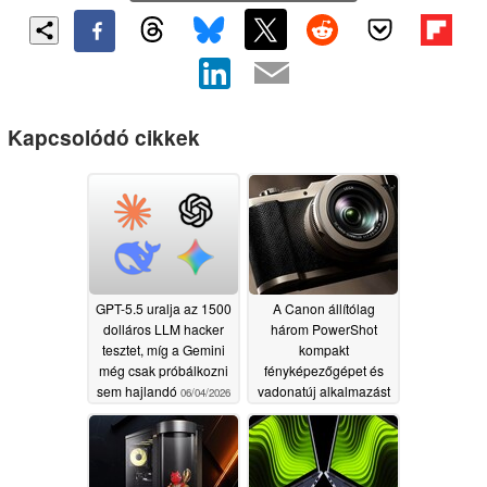
Kapcsolódó cikkek
GPT-5.5 uralja az 1500
A Canon állítólag
dolláros LLM hacker
három PowerShot
tesztet, míg a Gemini
kompakt
még csak próbálkozni
fényképezőgépet és
sem hajlandó
vadonatúj alkalmazást
06/04/2026
tervez
06/02/2026