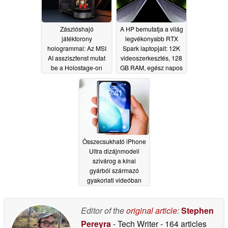
Zászlóshajó
A HP bemutatja a világ
játéktorony
legvékonyabb RTX
hologrammal: Az MSI
Spark laptopjait: 12K
AI asszisztenst mutat
videoszerkesztés, 128
be a Holostage-on
GB RAM, egész napos
akkumulátor
06/02/2026
06/01/2026
Összecsukható iPhone
Ultra dizájnmodell
szivárog a kínai
gyárból származó
gyakorlati videóban
06/01/2026
Editor of the
original article
:
Stephen
Pereyra
- Tech Writer
- 164 articles