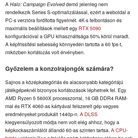
A
Halo: Campaign Evolved
demó jelenleg nem
rendelkezik Series S-optimalizálással, ezért a weboldal a
PC-s verzióra fordította figyelmét. 4K-s felbontáson és
maximális beállítások mellett egy
RTX 5090
konfigurációval a GPU kihasználtsága 50% körül maradt.
A képfrissítési sebesség könnyedén tartotta a 60 fps-t,
miközben korlátozás volt érvényben.
Győzelem a konzolrajongók számára?
Sajnos a középkategóriás és alacsonyabb kategóriájú
játékgépeknél bizonyos korlátozások léphetnek fel. Egy
AMD Ryzen 5 5600X processzorral, 16 GB DDR4 RAM-
mal és RTX 4060-as kártyával felszerelt gép vegyes
eredményeket produkált 1440p-n.
A DLSS
kiegyensúlyozott módja nem volt elég ahhoz, hogy a
képkockaszámlálót állandó 60-as szinten tartsa.
A CPU-