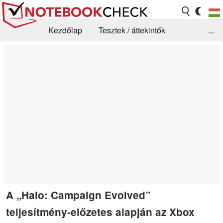
Kezdőlap
Tesztek / áttekintők
...
Hírek
GYIK / Technológia / Benchmarkok
Könyvtár
Kapcsolat
A „Halo: Campaign Evolved”
teljesítmény-előzetes alapján az Xbox