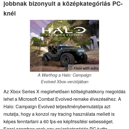
jobbnak bizonyult a középkategóriás PC-
knél
ⓘ Xbox with edits
A Warthog a Halo: Campaign
Evolved Xbox-verziójában
Az Xbox Series X meglehetősen költséghatékony megoldás
lehet a Microsoft Combat Evolved-remake élvezéséhez. A
Halo: Campaign Evolved teljesítménybemutatója azt
mutatja, hogy a konzol ray tracing használata mellett is
képes fenntartani a 60 fps-es képfrissítési sebességet.
Ezzel szemben csak egy csúcskategóriás PC tudta