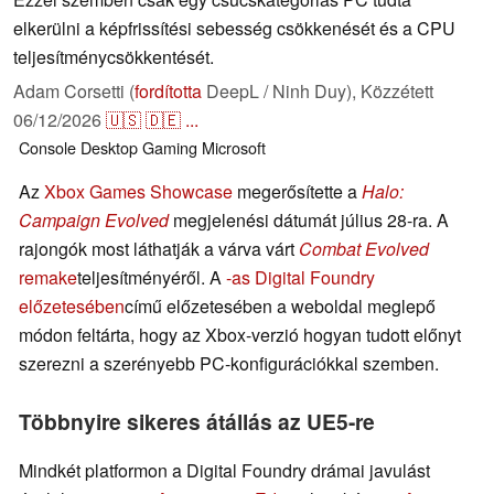
elkerülni a képfrissítési sebesség csökkenését és a CPU
teljesítménycsökkentését.
Adam Corsetti (
fordította
DeepL / Ninh Duy),
Közzétett
06/12/2026
🇺🇸
🇩🇪
...
Console
Desktop
Gaming
Microsoft
Az
Xbox Games Showcase
megerősítette a
Halo:
Campaign Evolved
megjelenési dátumát július 28-ra. A
rajongók most láthatják a várva várt
Combat Evolved
remake
teljesítményéről. A
-as Digital Foundry
előzetesében
című előzetesében a weboldal meglepő
módon feltárta, hogy az Xbox-verzió hogyan tudott előnyt
szerezni a szerényebb PC-konfigurációkkal szemben.
Többnyire sikeres átállás az UE5-re
Mindkét platformon a Digital Foundry drámai javulást