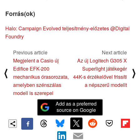
Forrás(ok)
Halo: Campaign Evolved teljesítmény-előzetes @Digital
Foundry
Previous article
Next article
Megjelent a Casio új
Az új Logitech G305 X
Edifice EFK-200
Superlight játékegér
⟨
⟩
mechanikus órasorozata,
44K-s érzékelővel frissíti
amelyben szénszálas
a népszerű modellt
modell is szerepel
Add as a preferred
source on Google