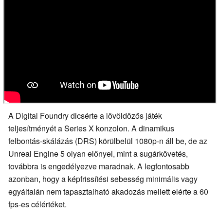
A Digital Foundry dicsérte a lövöldözős játék
teljesítményét a Series X konzolon. A dinamikus
felbontás-skálázás (DRS) körülbelül 1080p-n áll be, de az
Unreal Engine 5 olyan előnyei, mint a sugárkövetés,
továbbra is engedélyezve maradnak. A legfontosabb
azonban, hogy a képfrissítési sebesség minimális vagy
egyáltalán nem tapasztalható akadozás mellett elérte a 60
fps-es célértéket.