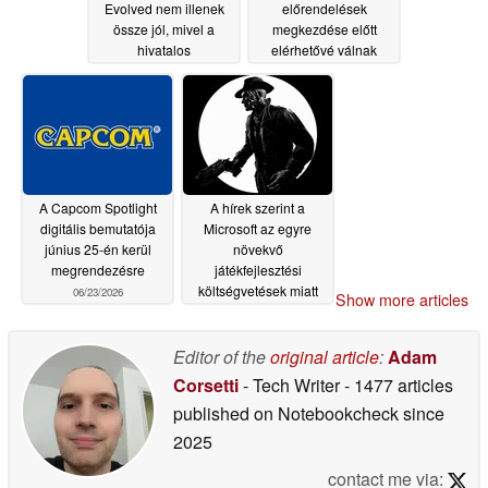
Evolved nem illenek
előrendelések
össze jól, mivel a
megkezdése előtt
hivatalos
elérhetővé válnak
rendszerkövetelmények
06/24/2026
szerint a Steam
Machine az „alacsony”
kategóriába tartozik
06/24/2026
A Capcom Spotlight
A hírek szerint a
digitális bemutatója
Microsoft az egyre
június 25-én kerül
növekvő
megrendezésre
játékfejlesztési
költségvetések miatt
06/23/2026
Show more articles
fontolgatja az Xbox
üzletág kiválasztását
Editor of the
original article
:
Adam
06/17/2026
Corsetti
- Tech Writer
- 1477 articles
published on Notebookcheck
since
2025
contact me via: