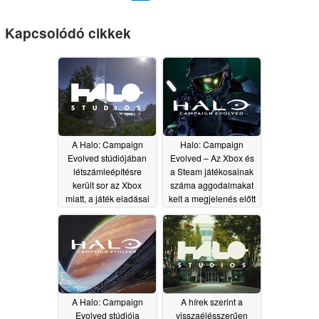
Kapcsolódó cikkek
A Halo: Campaign
Halo: Campaign
Evolved stúdiójában
Evolved – Az Xbox és
létszámleépítésre
a Steam játékosainak
került sor az Xbox
száma aggodalmakat
miatt, a játék eladásai
kelt a megjelenés előtt
pedig vegyesek voltak
07/28/2026
08/06/2026
A Halo: Campaign
A hírek szerint a
Evolved stúdiója
visszaélésszerűen