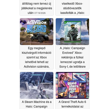
állítólag nem tervez új
viselkedő Xbox-
játékokat a megjelenés
stúdióvezetők
után
lassították a „Halo:
07/19/2026
Campaign Evolved”
fejlesztését
07/12/2026
Egy meglepő
A „Halo: Campaign
kiszivárgott információ
Evolved” Xbox-
szerint az Xbox
reklámja a fizikai
lehetővé teheti az
lemezzel ugratja a
Activision számára,
Sony-t, de letöltésre
hogy vezesse a „Halo:
van szükség hozzá,
Campaign Evolved”
akárcsak a PS5
stúdiót
esetében
07/06/2026
07/04/2026
A Steam Machine és a
A Grand Theft Auto 6
Halo: Campaign
termékoldalai az