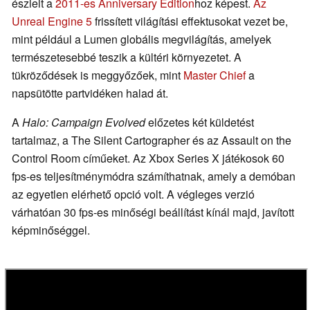
észlelt a
2011-es Anniversary Edition
hoz képest.
Az
Unreal Engine 5
frissített világítási effektusokat vezet be,
mint például a Lumen globális megvilágítás, amelyek
természetesebbé teszik a kültéri környezetet. A
tükröződések is meggyőzőek, mint
Master Chief
a
napsütötte partvidéken halad át.
A
Halo: Campaign Evolved
előzetes két küldetést
tartalmaz, a The Silent Cartographer és az Assault on the
Control Room címűeket. Az Xbox Series X játékosok 60
fps-es teljesítménymódra számíthatnak, amely a demóban
az egyetlen elérhető opció volt. A végleges verzió
várhatóan 30 fps-es minőségi beállítást kínál majd, javított
képminőséggel.