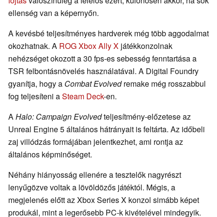
fojtás
valószínűleg a felelős ezért, különösen akkor, ha sok
ellenség van a képernyőn.
A kevésbé teljesítményes hardverek még több aggodalmat
okozhatnak. A
ROG Xbox Ally X
játékkonzolnak
nehézséget okozott a 30 fps-es sebesség fenntartása a
TSR felbontásnövelés használatával. A Digital Foundry
gyanítja, hogy a
Combat Evolved
remake még rosszabbul
fog teljesíteni a
Steam Deck
-en.
A
Halo: Campaign Evolved
teljesítmény-előzetese az
Unreal Engine 5 általános hátrányait is feltárta. Az időbeli
zaj villódzás formájában jelentkezhet, ami rontja az
általános képminőséget.
Néhány hiányosság ellenére a tesztelők nagyrészt
lenyűgözve voltak a lövöldözős játéktól. Mégis, a
megjelenés előtt az Xbox Series X konzol simább képet
produkál, mint a legerősebb PC-k kivételével mindegyik.