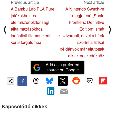
Previous article
Next article
A Bambu Lab PLA Pure
A Nintendo Switch-re
játékokhoz és
megjelenő „Sonic
élelmiszer-biztonsági
Frontiers: Definitive
⟨
⟩
alkalmazásokhoz
Edition” ismét
tanúsított filamentként
kiszivárgott, mivel a hírek
kerül forgalomba
szerint a fizikai
példányok már eljutottak
a kiskereskedőkhöz
Add as a preferred
source on Google
Kapcsolódó cikkek