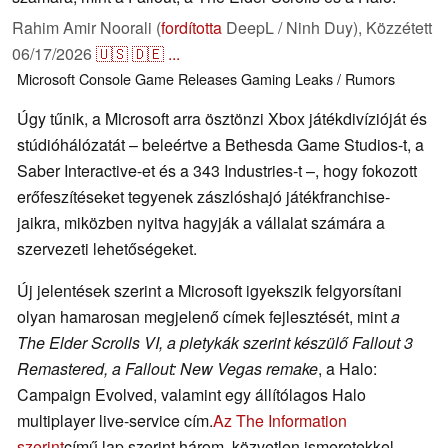
Rahim Amir Noorali (
fordította
DeepL / Ninh Duy),
Közzétett
06/17/2026
🇺🇸
🇩🇪
...
Microsoft
Console
Game Releases
Gaming
Leaks / Rumors
Úgy tűnik, a Microsoft arra ösztönzi Xbox játékdivízióját és
stúdióhálózatát – beleértve a Bethesda Game Studios-t, a
Saber Interactive-et és a 343 Industries-t –, hogy fokozott
erőfeszítéseket tegyenek zászlóshajó játékfranchise-
jaikra, miközben nyitva hagyják a vállalat számára a
szervezeti lehetőségeket.
Új jelentések szerint a Microsoft igyekszik felgyorsítani
olyan hamarosan megjelenő címek fejlesztését, mint
a
The Elder Scrolls VI, a pletykák szerint készülő Fallout 3
Remastered, a Fallout: New Vegas remake
, a Halo:
Campaign Evolved, valamint egy állítólagos Halo
multiplayer live-service cím.
Az The Information
szerint
című lap szerint három, közvetlen ismeretekkel