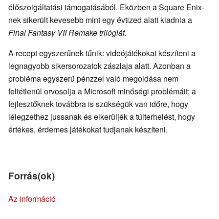
élőszolgáltatási támogatásából. Eközben a Square Enix-
nek sikerült kevesebb mint egy évtized alatt kiadnia a
Final Fantasy VII Remake trilógiát
.
A recept egyszerűnek tűnik: videójátékokat készíteni a
legnagyobb sikersorozatok zászlaja alatt. Azonban a
probléma egyszerű pénzzel való megoldása nem
feltétlenül orvosolja a Microsoft minőségi problémáit; a
fejlesztőknek továbbra is szükségük van időre, hogy
lélegzethez jussanak és elkerüljék a túlterhelést, hogy
értékes, érdemes játékokat tudjanak készíteni.
Forrás(ok)
Az információ