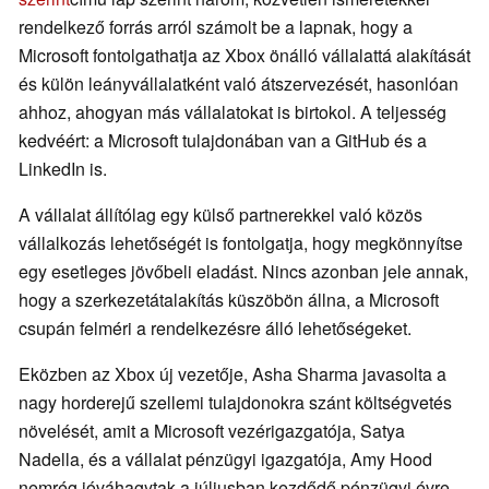
rendelkező forrás arról számolt be a lapnak, hogy a
Microsoft fontolgathatja az Xbox önálló vállalattá alakítását
és külön leányvállalatként való átszervezését, hasonlóan
ahhoz, ahogyan más vállalatokat is birtokol. A teljesség
kedvéért: a Microsoft tulajdonában van a GitHub és a
LinkedIn is.
A vállalat állítólag egy külső partnerekkel való közös
vállalkozás lehetőségét is fontolgatja, hogy megkönnyítse
egy esetleges jövőbeli eladást. Nincs azonban jele annak,
hogy a szerkezetátalakítás küszöbön állna, a Microsoft
csupán felméri a rendelkezésre álló lehetőségeket.
Eközben az Xbox új vezetője, Asha Sharma javasolta a
nagy horderejű szellemi tulajdonokra szánt költségvetés
növelését, amit a Microsoft vezérigazgatója, Satya
Nadella, és a vállalat pénzügyi igazgatója, Amy Hood
nemrég jóváhagytak a júliusban kezdődő pénzügyi évre