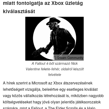
miatt fontolgatja az Xbox üzletág
kiválasztását
ⓘ Steam Community
A Fallout 4-ből származó Nick
Valentine fekete-fehér, oldalról készült
felvétele
A hírek szerint a Microsoft az Xbox átszervezésének
lehetőségeit vizsgálja, beleértve egy esetleges kiválást
vagy közös vállalkozás létrehozását is, miközben nagyobb
költségvetéseket hagy jóvá olyan jelentős játéksorozatok
számára, mint a Fallout, a The Elder Scrolls és a Halo.