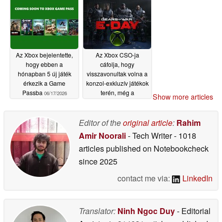
egyenleget
szerezzenek
06/18/2026
Az Xbox bejelentette,
Az Xbox CSO-ja
hogy ebben a
cáfolja, hogy
hónapban 5 új játék
visszavonultak volna a
érkezik a Game
konzol-exkluzív játékok
Passba
terén, még a
06/17/2026
Show more articles
nyereségességet
övező kétségek
ellenére is
Editor of the
original article
:
Rahim
06/17/2026
Amir Noorali
- Tech Writer
- 1018
articles published on Notebookcheck
since 2025
contact me via:
LinkedIn
Translator:
Ninh Ngoc Duy
- Editorial