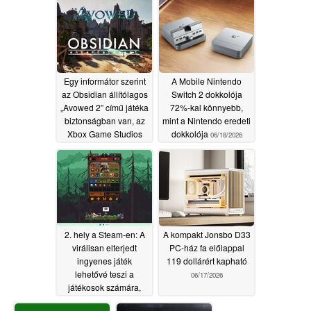
dollár alá süllyedt a
Steam-en
06/18/2026
Egy informátor szerint
A Mobile Nintendo
az Obsidian állítólagos
Switch 2 dokkolója
„Avowed 2” című játéka
72%-kal könnyebb,
biztonságban van, az
mint a Nintendo eredeti
Xbox Game Studios
dokkolója
06/18/2026
létszámleépítései
ellenére is
06/18/2026
2. hely a Steam-en: A
A kompakt Jonsbo D33
virálisan elterjedt
PC-ház fa előlappal
ingyenes játék
119 dollárért kapható
lehetővé teszi a
06/17/2026
játékosok számára,
hogy Steam Wallet-