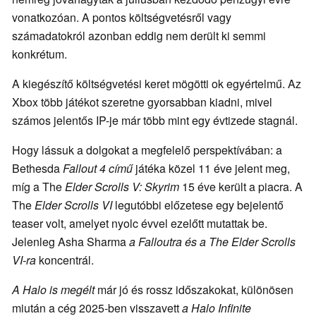
vonatkozóan. A pontos költségvetésről vagy
számadatokról azonban eddig nem derült ki semmi
konkrétum.
A kiegészítő költségvetési keret mögötti ok egyértelmű. Az
Xbox több játékot szeretne gyorsabban kiadni, mivel
számos jelentős IP-je már több mint egy évtizede stagnál.
Hogy lássuk a dolgokat a megfelelő perspektívában: a
Bethesda
Fallout 4 című
játéka közel 11 éve jelent meg,
míg a The
Elder Scrolls V: Skyrim
15 éve került a piacra. A
The
Elder Scrolls VI
legutóbbi előzetese egy bejelentő
teaser volt, amelyet nyolc évvel ezelőtt mutattak be.
Jelenleg Asha Sharma
a Falloutra és
a The Elder Scrolls
VI-ra
koncentrál.
A Halo is megélt
már jó és rossz időszakokat, különösen
miután a cég 2025-ben visszavett
a Halo Infinite