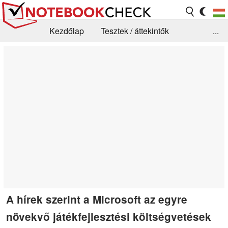
Kezdőlap
Tesztek / áttekintők
...
Hírek
GYIK / Technológia / Benchmarkok
Könyvtár
Kapcsolat
A hírek szerint a Microsoft az egyre
növekvő játékfejlesztési költségvetések