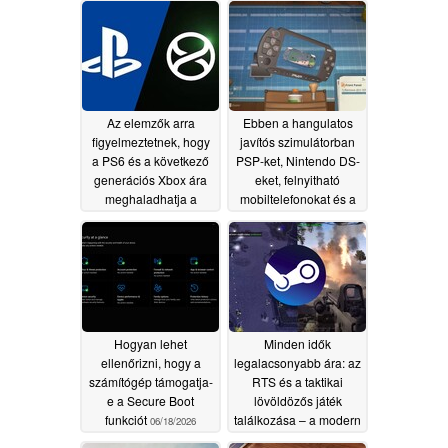
Az elemzők arra
Ebben a hangulatos
figyelmeztetnek, hogy
javítós szimulátorban
a PS6 és a következő
PSP-ket, Nintendo DS-
generációs Xbox ára
eket, felnyitható
meghaladhatja a
mobiltelefonokat és a
Steam Machine árát
2000-es évekbeli
Akihabarában jellemző
06/24/2026
retro kütyüket javíthatsz
06/20/2026
Hogyan lehet
Minden idők
ellenőrizni, hogy a
legalacsonyabb ára: az
számítógép támogatja-
RTS és a taktikai
e a Secure Boot
lövöldözős játék
funkciót
találkozása – a modern
06/18/2026
katonai hibrid ára 4