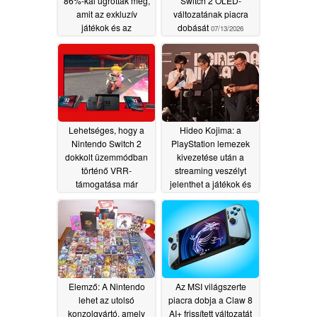
86%-kal ugrottak meg,
Switch 2 OLED-
amit az exkluzív
változatának piacra
játékok és az
dobását
07/13/2026
áremelkedés is
elősegített
07/23/2026
Lehetséges, hogy a
Hideo Kojima: a
Nintendo Switch 2
PlayStation lemezek
dokkolt üzemmódban
kivezetése után a
történő VRR-
streaming veszélyt
támogatása már
jelenthet a játékok és
fejlesztés alatt áll
filmek tulajdonjogára
07/11/2026
07/07/2026
Elemző: A Nintendo
Az MSI világszerte
lehet az utolsó
piacra dobja a Claw 8
konzolgyártó, amely
AI+ frissített változatát