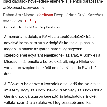
piaci kiadások növekedése ellenére is jelentős darabszám-
csökkenést szenvedett el.
Rahim Amir Noorali (
fordította
DeepL / Ninh Duy),
Közzétett
06/29/2026
🇺🇸
🇩🇪
...
Console
Handheld
Gaming
Business
A memóriamodulok, a RAM és a tárolóeszközök iránti
növekvő kereslet miatt a videójáték-konzolok piaca is
megérzi a hatást: az iparág három legnagyobb
szereplőjénél egyaránt emelkednek az árak. A Sony és a
Microsoft már emelte a konzolok árait, míg a Nintendo
várhatóan szeptember körül emeli a Nintendo Switch 2
árát.
A PS5-öt is beleértve a konzolok emelkedő ára, valamint
az a tény, hogy az Xbox-játékok PC-n vagy az Xbox Cloud
Gaming szolgáltatáson keresztül is játszhatók, mindkét
vállalat számára a valaha volt legrosszabb amerikai