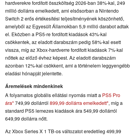
hardverekre fordított összköltség 2026-ban 38%-kal, 249
millió dollárra emelkedett, ami elsősorban a Nintendo
Switch 2 erős értékesítési teljesítményének köszönhető,
amelyből az Egyesült Államokban 5,9 millió darabot adtak
el. Eközben a PS5-re fordított kiadások 43%-kal
csökkentek, az eladott darabszám pedig 58%-kal esett
vissza, míg az Xbox-hardverre fordított kiadások 7%-kal
nőttek az előző évhez képest. Az eladott darabszám
azonban 12%-kal csökkent, ami a történelem leggyengébb
eladási hónapját jelentette.
Áremelések mindenkinek
A folyamatos globális ellátási nyomás miatt a
PS5 Pro
ára
749,99 dollárról
899,99 dollárra emelkedett
, míg a
standard PS5 lemezes kiadások ára 549,99 dollárról
649,99 dollárra nőtt.
Az Xbox Series X 1 TB-os változatot eredetileg 499,99