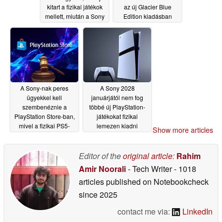
kitart a fizikai játékok
az új Glacier Blue
mellett, miután a Sony
Edition kiadásban
felhagyott a lemezek
07/03/2026
gyártásával
07/06/2026
A Sony-nak peres
A Sony 2028
ügyekkel kell
januárjától nem fog
szembenéznie a
többé új PlayStation-
PlayStation Store-ban,
játékokat fizikai
mivel a fizikai PS5-
lemezen kiadni
Show more articles
játékok digitális
07/02/2026
formátumra váltanak
Editor of the
original article
:
Rahim
07/02/2026
Amir Noorali
- Tech Writer
- 1018
articles published on Notebookcheck
since 2025
contact me via:
LinkedIn