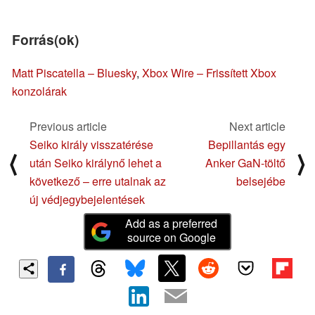
Forrás(ok)
Matt Piscatella – Bluesky
,
Xbox Wire – Frissített Xbox
konzolárak
Previous article
Next article
Seiko király visszatérése
Bepillantás egy
⟨
⟩
után Seiko királynő lehet a
Anker GaN-töltő
következő – erre utalnak az
belsejébe
új védjegybejelentések
Add as a preferred
source on Google