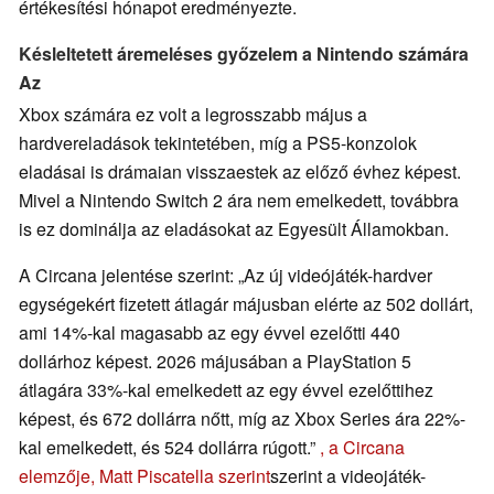
értékesítési hónapot eredményezte.
Késleltetett áremeléses győzelem a Nintendo számára
Az
Xbox számára ez volt a legrosszabb május a
hardvereladások tekintetében, míg a PS5-konzolok
eladásai is drámaian visszaestek az előző évhez képest.
Mivel a Nintendo Switch 2 ára nem emelkedett, továbbra
is ez dominálja az eladásokat az Egyesült Államokban.
A Circana jelentése szerint: „Az új videójáték-hardver
egységekért fizetett átlagár májusban elérte az 502 dollárt,
ami 14%-kal magasabb az egy évvel ezelőtti 440
dollárhoz képest. 2026 májusában a PlayStation 5
átlagára 33%-kal emelkedett az egy évvel ezelőttihez
képest, és 672 dollárra nőtt, míg az Xbox Series ára 22%-
kal emelkedett, és 524 dollárra rúgott.”
, a Circana
elemzője, Matt Piscatella szerint
szerint a videojáték-