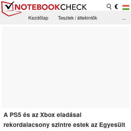
Kezdőlap
Tesztek / áttekintők
...
Hírek
GYIK / Technológia / Benchmarkok
Könyvtár
Kapcsolat
A PS5 és az Xbox eladásai
rekordalacsony szintre estek az Egyesült