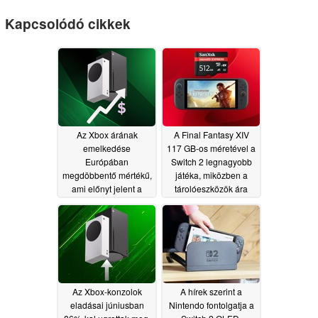
Kapcsolódó cikkek
Az Xbox árának
A Final Fantasy XIV
emelkedése
117 GB-os méretével a
Európában
Switch 2 legnagyobb
megdöbbentő mértékű,
játéka, miközben a
ami előnyt jelent a
tárolóeszközök ára
Sony PS5 konzoljainak
továbbra is magas
08/02/2026
07/26/2026
Az Xbox-konzolok
A hírek szerint a
eladásai júniusban
Nintendo fontolgatja a