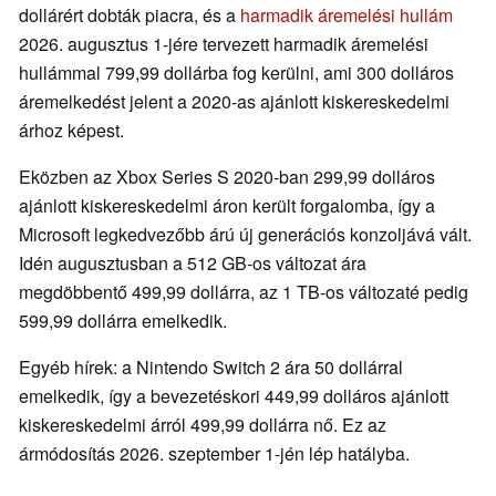
dollárért dobták piacra, és a
harmadik áremelési hullám
2026. augusztus 1-jére tervezett harmadik áremelési
hullámmal 799,99 dollárba fog kerülni, ami 300 dolláros
áremelkedést jelent a 2020-as ajánlott kiskereskedelmi
árhoz képest.
Eközben az Xbox Series S 2020-ban 299,99 dolláros
ajánlott kiskereskedelmi áron került forgalomba, így a
Microsoft legkedvezőbb árú új generációs konzoljává vált.
Idén augusztusban a 512 GB-os változat ára
megdöbbentő 499,99 dollárra, az 1 TB-os változaté pedig
599,99 dollárra emelkedik.
Egyéb hírek: a Nintendo Switch 2 ára 50 dollárral
emelkedik, így a bevezetéskori 449,99 dolláros ajánlott
kiskereskedelmi árról 499,99 dollárra nő. Ez az
ármódosítás 2026. szeptember 1-jén lép hatályba.