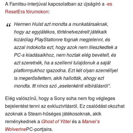
A Famitsu-interjúval kapcsolatban az újságíró a
-es
ResetEra fórumokon
:
Hermen Hulst azt mondta a munkatársaknak,
hogy az egyjátékos, történetvezérelt játékaik
kizárólag PlayStationre fognak megjelenni, és
azzal indokolta ezt, hogy azok nem illeszkedtek a
PC-s kiadásaikhoz, nem hoztak elég bevételt, és
azt szeretnék, ha a szellemi tulajdonuk a saját
platformjukhoz igazodna. Ezt két olyan személlyel
is megerősítettem, akik hallották, ahogy ezt
mondta. Itt nincs szó „esetenkénti elbírálásról”.
Elég valószínű, hogy a Sony soha nem fog végleges
bejelentést tenni az exkluzivitásról. Ez csalódást okozhat
azoknak a Steam-hűséges játékosoknak, akik
reménykednek a
Ghost of Yōtei
és a
Marvel’s
Wolverine
PC-portjaira.