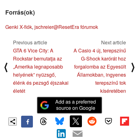
Forrás(ok)
Genki X-fiók
,
jschreier@ResetEra fórumok
Previous article
Next article
GTA 6 Vice City: A
A Casio 4 új, terepszínű
Rockstar bemutatja az
G-Shock karórát hoz
⟨
⟩
„Amerika legnaposabb
forgalomba az Egyesült
helyének” nyüzsgő,
Államokban, ingyenes
élénk és pezsgő éjszakai
terepszínű tok
életét
kíséretében
Add as a preferred
source on Google