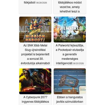
fiókjaiból
többjátékos módot
06/28/2026
vezet be, amely
lehetővé teszi a
játékosok számára,
hogy megkerüljék a
PSN-t
06/27/2026
Az SNK több Metal
A Palworld fejlesztője,
Slug-újraindítási
a Pocketpair elutasítja
projektet is bejelentett
a generatív
a sorozat 30.
mesterséges
évfordulója alkalmából
intelligenciát
06/20/2026
06/27/2026
A Cyberpunk 2077
Ebben a hangulatos
ingyenes többjátékos
javítós szimulátorban