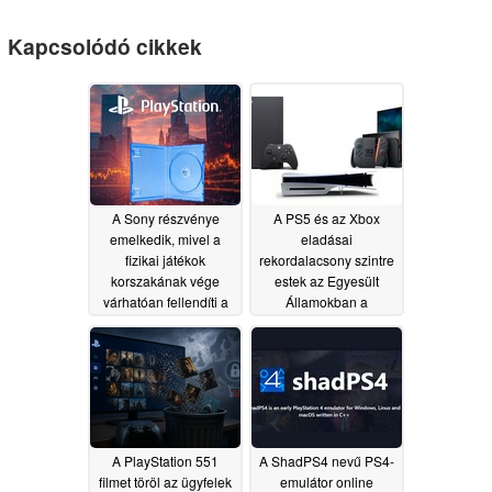
Kapcsolódó cikkek
A Sony részvénye
A PS5 és az Xbox
emelkedik, mivel a
eladásai
fizikai játékok
rekordalacsony szintre
korszakának vége
estek az Egyesült
várhatóan fellendíti a
Államokban a
PlayStation nyereségét
konzolárak
emelkedése miatt, a
07/03/2026
Switch 2 viszont
erősebben tért vissza
06/29/2026
A PlayStation 551
A ShadPS4 nevű PS4-
filmet töröl az ügyfelek
emulátor online