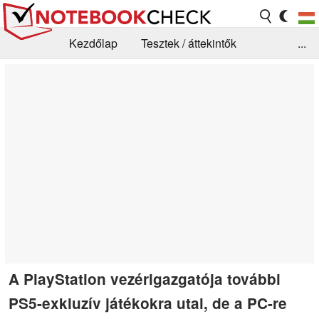
Kezdőlap
Tesztek / áttekintők
...
Hírek
GYIK / Technológia / Benchmarkok
Könyvtár
Kapcsolat
A PlayStation vezérigazgatója további
PS5-exkluzív játékokra utal, de a PC-re