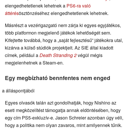
elengedhetetlenek lehetnek a
PS6-ra való
áttérés
ösztönzéséhez elengedhetetlenek lehetnek.
Másrészt a vezérigazgató nem zárja ki egyes egyjátékos,
több platformon megjelenő játékok lehetőségét sem.
Kifejtette továbbá, hogy a „saját fejlesztésű” játékokra utal,
kizárva a külső stúdiók projektjeit. Az SIE által kiadott
címek, például a
Death Stranding 2
végül mégis
megjelenhetnek a Steam-en.
Egy megbízható bennfentes nem enged
a álláspontjából
Egyes olvasók talán azt gondolhatják, hogy Nishino az
eseti megközelítést támogatja annak eldöntésében, hogy
egy cím PS5-exkluzív-e. Jason Schreier azonban úgy véli,
hogy a politika nem olyan zavaros, mint amilyennek tűnik.