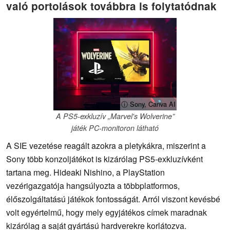
való portolások továbbra is folytatódnak
ⓘ Sony, Canva AI
A PS5-exkluzív „Marvel's Wolverine”
játék PC-monitoron látható
A SIE vezetése reagált azokra a pletykákra, miszerint a
Sony több konzoljátékot is kizárólag PS5-exkluzívként
tartana meg. Hideaki Nishino, a PlayStation
vezérigazgatója hangsúlyozta a többplatformos,
élőszolgáltatású játékok fontosságát. Arról viszont kevésbé
volt egyértelmű, hogy mely egyjátékos címek maradnak
kizárólag a saját gyártású hardverekre korlátozva.