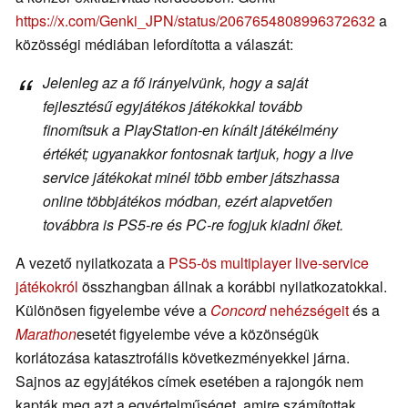
https://x.com/Genki_JPN/status/2067654808996372632
a
közösségi médiában lefordította a válaszát:
Jelenleg az a fő irányelvünk, hogy a saját
fejlesztésű egyjátékos játékokkal tovább
finomítsuk a PlayStation-en kínált játékélmény
értékét; ugyanakkor fontosnak tartjuk, hogy a live
service játékokat minél több ember játszhassa
online többjátékos módban, ezért alapvetően
továbbra is PS5-re és PC-re fogjuk kiadni őket.
A vezető nyilatkozata a
PS5-ös multiplayer live-service
játékokról
összhangban állnak a korábbi nyilatkozatokkal.
Különösen figyelembe véve a
Concord
nehézségeit
és a
Marathon
esetét figyelembe véve a közönségük
korlátozása katasztrofális következményekkel járna.
Sajnos az egyjátékos címek esetében a rajongók nem
kapták meg azt a egyértelműséget, amire számítottak.