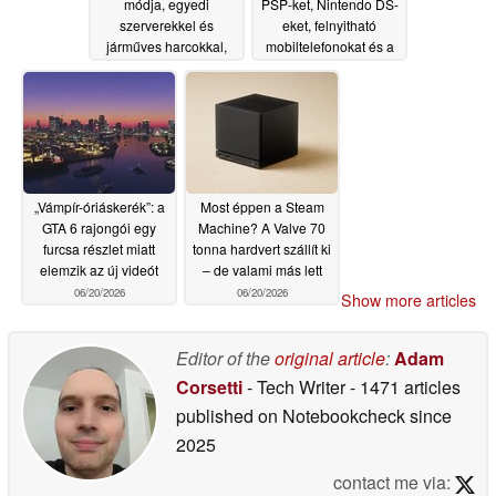
módja, egyedi
PSP-ket, Nintendo DS-
szerverekkel és
eket, felnyitható
járműves harcokkal,
mobiltelefonokat és a
jelenleg fejlesztés alatt
2000-es évekbeli
áll
Akihabarában jellemző
06/20/2026
retro kütyüket javíthatsz
06/20/2026
„Vámpír-óriáskerék”: a
Most éppen a Steam
GTA 6 rajongói egy
Machine? A Valve 70
furcsa részlet miatt
tonna hardvert szállít ki
elemzik az új videót
– de valami más lett
06/20/2026
06/20/2026
Show more articles
Editor of the
original article
:
Adam
Corsetti
- Tech Writer
- 1471 articles
published on Notebookcheck
since
2025
contact me via: