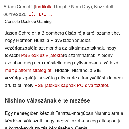
Adam Corsetti (
fordította
DeepL / Ninh Duy),
Közzétett
06/19/2026
🇺🇸
🇩🇪
...
Console
Desktop
Gaming
Jason Schreier, a Bloomberg újságírója arról számolt be,
hogy Hermen Hulst, a PlayStation Studios
vezérigazgatója azt mondta az alkalmazottaknak, hogy
további
PS5-exkluzív játékra
re számíthatnak. A Sony
azonban még nem erősítette meg nyilvánosan a változó
multiplatform-stratégiát
. Hideaki Nishino, a SIE
vezérigazgatója látszólag elismerte a irányváltást, de nem
árulta el, mely
PS5-játékok kapnak PC-s változatot
.
Nishino válaszának értelmezése
Egy nemrégiben készült Famitsu-interjúban Nishino arra a
kérdésre válaszolt, hogy megváltozott-e a cég álláspontja
a konzol-exkluzivitás kérdésében. Genki