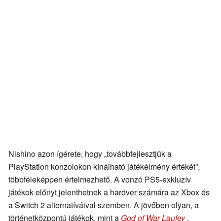
Nishino azon ígérete, hogy „továbbfejlesztjük a
PlayStation konzolokon kínálható játékélmény értékét”,
többféleképpen értelmezhető. A vonzó PS5-exkluzív
játékok előnyt jelenthetnek a hardver számára az Xbox és
a Switch 2 alternatíváival szemben. A jövőben olyan, a
történetközpontú játékok, mint a
God of War Laufey
,