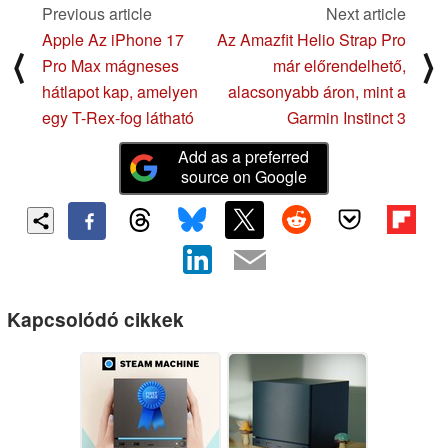
Previous article
Next article
Apple Az iPhone 17
Az Amazfit Helio Strap Pro
⟨
⟩
Pro Max mágneses
már előrendelhető,
hátlapot kap, amelyen
alacsonyabb áron, mint a
egy T-Rex-fog látható
Garmin Instinct 3
Add as a preferred
source on Google
Kapcsolódó cikkek