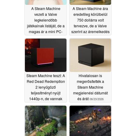
A Steam Machine
A Steam Machine ára
vezeti a Valve
eredetileg körülbelül
legkelendőbb
750 dollárra volt
játékainak listáját, de a
tervezve, de a Valve
magas ár a mini PC-
szerint az áremelkedés
nek kedvez
mértéke hasonló volt a
07/03/2026
Steam Deck esetében
tapasztaltakhoz
06/23/2026
Steam Machine teszt: A
Hivatalosan is
Red Dead Redemption
megerősítették a
2 lenyűgöző
Steam Machine
teljesítményt nyújt
megjelenési dátumát
1440p-n, de vannak
és árát
06/23/2026
kompromisszumok
06/23/2026