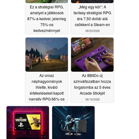
Ez a stratégiai RPG,
„Még egy kör”: A
amelyet a játékosok
fantasy stratégiai RPG
87%-a kedvel, jelenleg
ára 7,50 dollár alá
75%-os
csökkent a Steam-en
kedvezménnyel
06/20/2026
kapható a Steam-en
06/22/2026
Az orosz
Az 8BitDo új
néphagyományok
színváltozatban hozza
ihlette, kiváló
forgalomba az 5 éves
értékeléseket kapott
Arcade Stickjét
narratív RPG 66%-os
06/19/2026
kedvezménnyel
kapható a Steam-en
06/19/2026