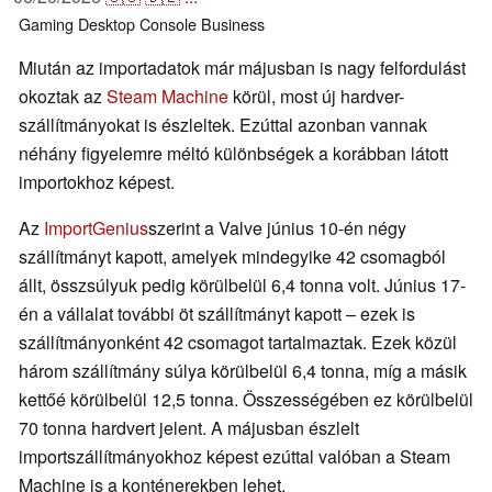
Gaming
Desktop
Console
Business
Miután az importadatok már májusban is nagy felfordulást
okoztak az
Steam Machine
körül, most új hardver-
szállítmányokat is észleltek. Ezúttal azonban vannak
néhány figyelemre méltó különbségek a korábban látott
importokhoz képest.
Az
ImportGenius
szerint a Valve június 10-én négy
szállítmányt kapott, amelyek mindegyike 42 csomagból
állt, összsúlyuk pedig körülbelül 6,4 tonna volt. Június 17-
én a vállalat további öt szállítmányt kapott – ezek is
szállítmányonként 42 csomagot tartalmaztak. Ezek közül
három szállítmány súlya körülbelül 6,4 tonna, míg a másik
kettőé körülbelül 12,5 tonna. Összességében ez körülbelül
70 tonna hardvert jelent. A májusban észlelt
importszállítmányokhoz képest ezúttal valóban a Steam
Machine is a konténerekben lehet.