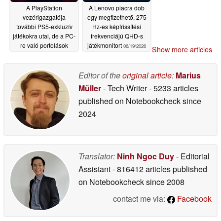
A PlayStation
A Lenovo piacra dob
vezérigazgatója
egy megfizethető, 275
további PS5-exkluzív
Hz-es képfrissítési
játékokra utal, de a PC-
frekvenciájú QHD-s
re való portolások
játékmonitort
06/19/2026
Show more articles
továbbra is
folytatódnak
06/19/2026
Editor of the
original article
:
Marius
Müller
- Tech Writer
- 5233 articles
published on Notebookcheck
since
2024
Translator:
Ninh Ngoc Duy
- Editorial
Assistant
- 816412 articles published
on Notebookcheck
since 2008
contact me via:
Facebook