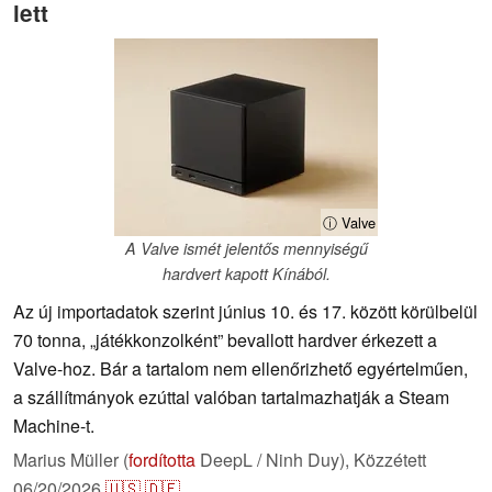
lett
ⓘ Valve
A Valve ismét jelentős mennyiségű
hardvert kapott Kínából.
Az új importadatok szerint június 10. és 17. között körülbelül
70 tonna, „játékkonzolként” bevallott hardver érkezett a
Valve-hoz. Bár a tartalom nem ellenőrizhető egyértelműen,
a szállítmányok ezúttal valóban tartalmazhatják a Steam
Machine-t.
Marius Müller (
fordította
DeepL / Ninh Duy),
Közzétett
06/20/2026
🇺🇸
🇩🇪
...