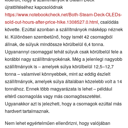
újratöltéséhez kapcsolódnak
https://www.notebookcheck.net/Both-Steam-Deck-OLEDs-
sold-out-hours-after-price-hike.1308527.0.html
, csalódás
követte. Ezúttal azonban a szállítmányok másképp néznek
ki. Különösen szembetűnő, hogy ismét 42 csomagból
állnak, de súlyuk mindössze körülbelül 6,4 tonna.
Ugyanannyi csomaggal tehát súlyuk csak körülbelül fele a
korábbi nagy szállítmányokénak. Még a jelenlegi nagyobb
szállítmányok is – amelyek súlya körülbelül 12,5–12,7
tonna – valamivel könnyebbek, mint az eddig észlelt
szállítmányok, amelyek súlya általában közelebb volt a 14
tonnához. Ennek több magyarázata is lehet – például
eltérő csomagolás vagy más csomagösszetétel.
Ugyanakkor azt is jelezheti, hogy a csomagok ezúttal más
hardvert tartalmaznak.
Nem lehet egyértelműen ellenőrizni, hogy valójában