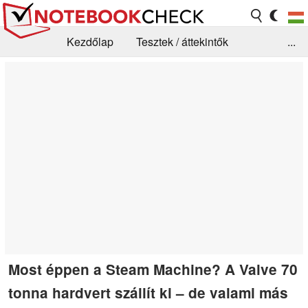
Kezdőlap
Tesztek / áttekintők
...
Hírek
GYIK / Technológia / Benchmarkok
Könyvtár
Kapcsolat
Most éppen a Steam Machine? A Valve 70
tonna hardvert szállít ki – de valami más