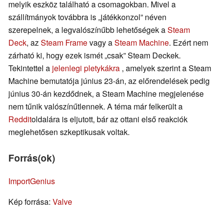
melyik eszköz található a csomagokban. Mivel a
szállítmányok továbbra is „játékkonzol” néven
szerepelnek, a legvalószínűbb lehetőségek a
Steam
Deck
, az
Steam Frame
vagy a
Steam Machine
. Ezért nem
zárható ki, hogy ezek ismét „csak” Steam Deckek.
Tekintettel a
jelenlegi pletykákra
, amelyek szerint a Steam
Machine bemutatója június 23-án, az előrendelések pedig
június 30-án kezdődnek, a Steam Machine megjelenése
nem tűnik valószínűtlennek. A téma már felkerült a
Reddit
oldalára is eljutott, bár az ottani első reakciók
meglehetősen szkeptikusak voltak.
Forrás(ok)
ImportGenius
Kép forrása:
Valve