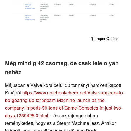
ⓘ ImportGenius
Még mindig 42 csomag, de csak fele olyan
nehéz
Májusban a Valve körülbelül 50 tonnányi hardvert kapott
Kínából
https://www.notebookcheck.net/Valve-appears-to-
be-gearing-up-for-Steam-Machine-launch-as-the-
company-imports-50-tons-of-Game-Consoles-in-just-two-
days.1289425.0.html
– és sok rajongó abban
reménykedett, hogy ez a Steam Machine lesz. Amikor
kiderült, hogy a szállítmányok a Steam Deck