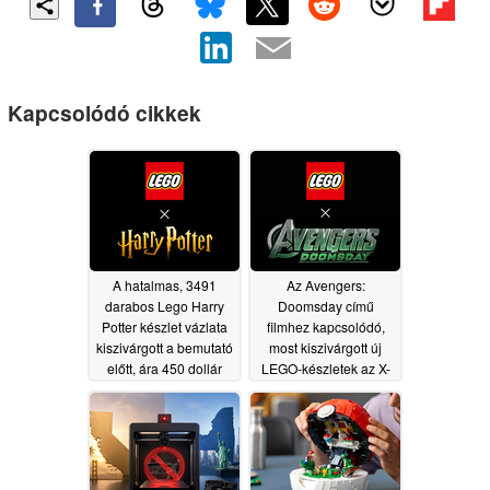
Kapcsolódó cikkek
A hatalmas, 3491
Az Avengers:
darabos Lego Harry
Doomsday című
Potter készlet vázlata
filmhez kapcsolódó,
kiszivárgott a bemutató
most kiszivárgott új
előtt, ára 450 dollár
LEGO-készletek az X-
Men, a Dark Avengers
07/30/2026
és még sok más
karaktert mutatnak be
07/17/2026