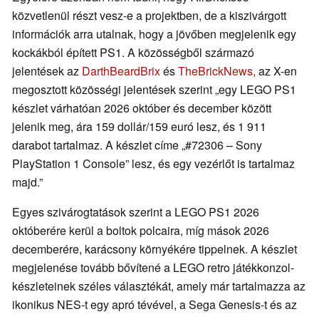
közvetlenül részt vesz-e a projektben, de a kiszivárgott
információk arra utalnak, hogy a jövőben megjelenik egy
kockákból épített PS1. A közösségből származó
jelentések az
DarthBeardBrix
és
TheBrickNews,
az X-en
megosztott közösségi jelentések szerint „egy LEGO PS1
készlet várhatóan 2026 október és december között
jelenik meg, ára 159 dollár/159 euró lesz, és 1 911
darabot tartalmaz. A készlet címe „#72306 – Sony
PlayStation 1 Console” lesz, és egy vezérlőt is tartalmaz
majd.”
Egyes szivárogtatások szerint a LEGO PS1 2026
októberére kerül a boltok polcaira, míg mások 2026
decemberére, karácsony környékére tippelnek. A készlet
megjelenése tovább bővítené a LEGO retro játékkonzol-
készleteinek széles választékát, amely már tartalmazza az
ikonikus NES-t egy apró tévével, a Sega Genesis-t és az