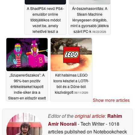
A ShadPS4 nevű PS4-
Ár-összehasonlítás: A
emulátor online
Steam Machine
többjátékos módot
lényegesen drágább,
vezet be, amely
mint a gyorsabb játékra
lehetővé teszi a
szánt PC-k
06/23/2026
játékosok számára,
hogy megkerüljék a
PSN-t
06/27/2026
„Szupererőszakos”: A
Két hatalmas LEGO
96%-ban pozitív
Icons készlet a LOTR-
értékeléseket kapott
ból és a Dűne-ból
indie-siker ára a
kiszivárgott
06/11/2026
Steam-en először esett
Show more articles
1 dollár alá
06/22/2026
Editor of the
original article
:
Rahim
Amir Noorali
- Tech Writer
- 1018
articles published on Notebookcheck