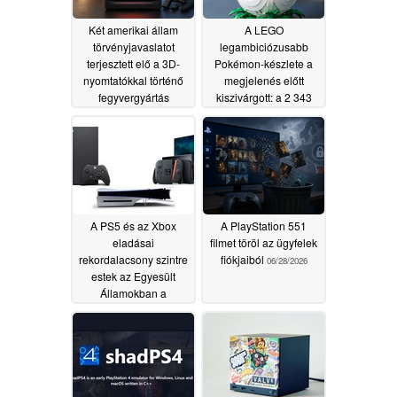
Két amerikai állam
A LEGO
törvényjavaslatot
legambiciózusabb
terjesztett elő a 3D-
Pokémon-készlete a
nyomtatókkal történő
megjelenés előtt
fegyvergyártás
kiszivárgott: a 2 343
megakadályozására
darabból álló Poké Ball
egy egész világot rejt
07/12/2026
magában
07/07/2026
A PS5 és az Xbox
A PlayStation 551
eladásai
filmet töröl az ügyfelek
rekordalacsony szintre
fiókjaiból
06/28/2026
estek az Egyesült
Államokban a
konzolárak
emelkedése miatt, a
Switch 2 viszont
erősebben tért vissza
06/29/2026