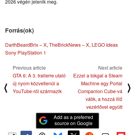
2026 végén jelenik meg.
Forrás(ok)
DarthBeardBrix – X
,
TheBrickNews – X
,
LEGO Ideas
Sony PlayStation 1
Previous article
Next article
GTA 6: A 3. trailerre utaló
Ezzel a tokgal a Steam
új nyom közvetlenül a
Machine egy Portal
⟨
⟩
YouTube-ról származik
Companion Cube-vá
válik, a hozzá illő
vezérlővel együtt
Add as a preferred
source on Google