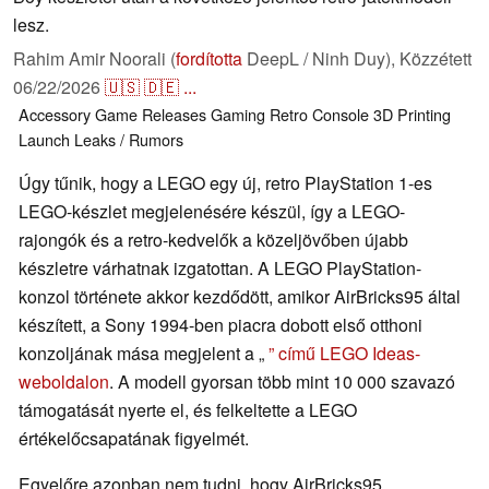
lesz.
Rahim Amir Noorali (
fordította
DeepL / Ninh Duy),
Közzétett
06/22/2026
🇺🇸
🇩🇪
...
Accessory
Game Releases
Gaming
Retro
Console
3D Printing
Launch
Leaks / Rumors
Úgy tűnik, hogy a LEGO egy új, retro PlayStation 1-es
LEGO-készlet megjelenésére készül, így a LEGO-
rajongók és a retro-kedvelők a közeljövőben újabb
készletre várhatnak izgatottan. A LEGO PlayStation-
konzol története akkor kezdődött, amikor AirBricks95 által
készített, a Sony 1994-ben piacra dobott első otthoni
konzoljának mása megjelent a „
” című LEGO Ideas-
weboldalon
. A modell gyorsan több mint 10 000 szavazó
támogatását nyerte el, és felkeltette a LEGO
értékelőcsapatának figyelmét.
Egyelőre azonban nem tudni, hogy AirBricks95