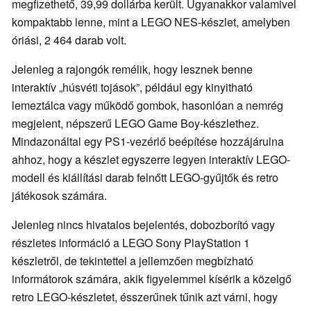
megfizethető, 39,99 dollárba került. Ugyanakkor valamivel
kompaktabb lenne, mint a LEGO NES-készlet, amelyben
óriási, 2 464 darab volt.
Jelenleg a rajongók remélik, hogy lesznek benne
interaktív „húsvéti tojások”, például egy kinyitható
lemeztálca vagy működő gombok, hasonlóan a nemrég
megjelent, népszerű LEGO Game Boy-készlethez.
Mindazonáltal egy PS1-vezérlő beépítése hozzájárulna
ahhoz, hogy a készlet egyszerre legyen interaktív LEGO-
modell és kiállítási darab felnőtt LEGO-gyűjtők és retro
játékosok számára.
Jelenleg nincs hivatalos bejelentés, dobozborító vagy
részletes információ a LEGO Sony PlayStation 1
készletről, de tekintettel a jellemzően megbízható
informátorok számára, akik figyelemmel kísérik a közelgő
retro LEGO-készletet, ésszerűnek tűnik azt várni, hogy