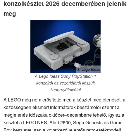
konzolkészlet 2026 decemberében jelenik
meg
ⓘ Lego Ideas
A Lego Ideas Sony PlayStation 1
konzolról és vezérlőjéről készült
képernyőfelvétel
A LEGO még nem erősítette meg a készlet megjelenését; a
közösségben elismert informátorok beszámolói szerint a
megjelenés időszaka október–decemberre tehető, így ez a
készlet a LEGO NES, Atari 2600, Sega Genesis és Game
Boy készletei után a következő jelentős retro-játékmodell