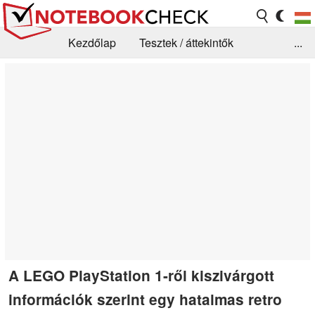
Kezdőlap
Tesztek / áttekintők
...
Hírek
GYIK / Technológia / Benchmarkok
Könyvtár
Kapcsolat
A LEGO PlayStation 1-ről kiszivárgott
információk szerint egy hatalmas retro