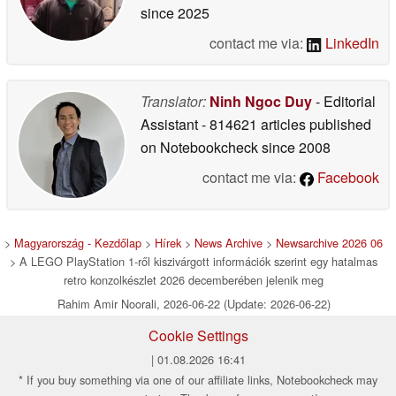
since 2025
contact me via:
LinkedIn
Translator:
Ninh Ngoc Duy
- Editorial
Assistant
- 814621 articles published
on Notebookcheck
since 2008
contact me via:
Facebook
>
Magyarország - Kezdőlap
>
Hírek
>
News Archive
>
Newsarchive 2026 06
> A LEGO PlayStation 1-ről kiszivárgott információk szerint egy hatalmas
retro konzolkészlet 2026 decemberében jelenik meg
Rahim Amir Noorali, 2026-06-22 (Update: 2026-06-22)
Cookie Settings
| 01.08.2026 16:41
* If you buy something via one of our affiliate links, Notebookcheck may