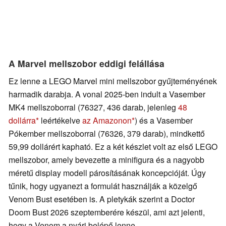
A Marvel mellszobor eddigi felállása
Ez lenne a LEGO Marvel mini mellszobor gyűjteményének
harmadik darabja. A vonal 2025-ben indult a Vasember
MK4 mellszoborral (76327, 436 darab, jelenleg
48
dollárra
leértékelve
az Amazonon
) és a Vasember
Pókember mellszoborral (76326, 379 darab), mindkettő
59,99 dollárért kapható. Ez a két készlet volt az első LEGO
mellszobor, amely bevezette a minifigura és a nagyobb
méretű display modell párosításának koncepcióját. Úgy
tűnik, hogy ugyanezt a formulát használják a közelgő
Venom Bust esetében is. A pletykák szerint a Doctor
Doom Bust 2026 szeptemberére készül, ami azt jelenti,
hogy a Venom a nyári belépő lenne.