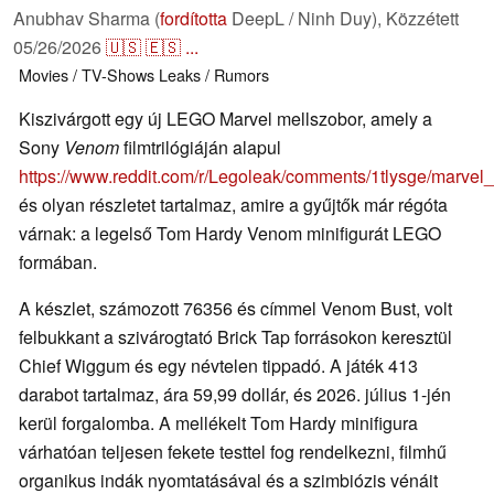
Anubhav Sharma (
fordította
DeepL / Ninh Duy),
Közzétett
05/26/2026
🇺🇸
🇪🇸
...
Movies / TV-Shows
Leaks / Rumors
Kiszivárgott egy új LEGO Marvel mellszobor, amely a
Sony
Venom
filmtrilógiáján alapul
https://www.reddit.com/r/Legoleak/comments/1tlysge/marv
és olyan részletet tartalmaz, amire a gyűjtők már régóta
várnak: a legelső Tom Hardy Venom minifigurát LEGO
formában.
A készlet, számozott 76356 és címmel Venom Bust, volt
felbukkant a szivárogtató Brick Tap forrásokon keresztül
Chief Wiggum és egy névtelen tippadó. A játék 413
darabot tartalmaz, ára 59,99 dollár, és 2026. július 1-jén
kerül forgalomba. A mellékelt Tom Hardy minifigura
várhatóan teljesen fekete testtel fog rendelkezni, filmhű
organikus indák nyomtatásával és a szimbiózis vénáit