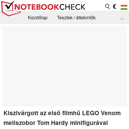
Kezdőlap
Tesztek / áttekintők
...
Hírek
GYIK / Technológia / Benchmarkok
Könyvtár
Kapcsolat
Kiszivárgott az első filmhű LEGO Venom
mellszobor Tom Hardy minifigurával