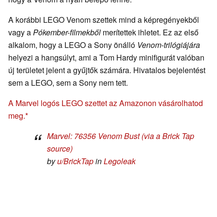
A korábbi LEGO Venom szettek mind a képregényekből
vagy a
Pókember-filmekből
merítettek ihletet. Ez az első
alkalom, hogy a LEGO a Sony önálló
Venom-trilógiájára
helyezi a hangsúlyt, ami a Tom Hardy minifigurát valóban
új területet jelent a gyűjtők számára. Hivatalos bejelentést
sem a LEGO, sem a Sony nem tett.
A Marvel logós LEGO szettet az Amazonon vásárolhatod
meg.
Marvel: 76356 Venom Bust (via a Brick Tap
source)
by
u/BrickTap
in
Legoleak