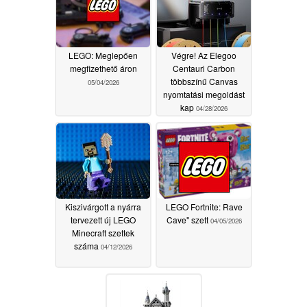
LEGO: Meglepően
Végre! Az Elegoo
megfizethető áron
Centauri Carbon
többszínű Canvas
05/04/2026
nyomtatási megoldást
kap
04/28/2026
Kiszivárgott a nyárra
LEGO Fortnite: Rave
tervezett új LEGO
Cave" szett
04/05/2026
Minecraft szettek
száma
04/12/2026