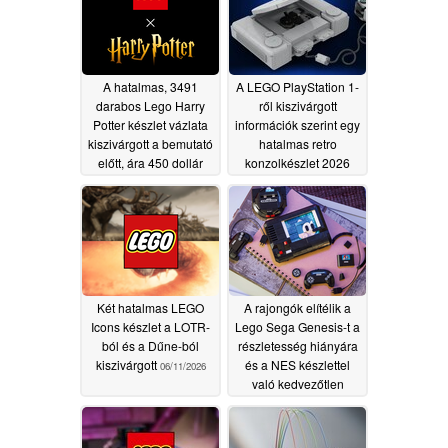
A hatalmas, 3491
A LEGO PlayStation 1-
darabos Lego Harry
ről kiszivárgott
Potter készlet vázlata
információk szerint egy
kiszivárgott a bemutató
hatalmas retro
előtt, ára 450 dollár
konzolkészlet 2026
decemberében jelenik
07/30/2026
meg
06/22/2026
Két hatalmas LEGO
A rajongók elítélik a
Icons készlet a LOTR-
Lego Sega Genesis-t a
ból és a Dűne-ból
részletesség hiányára
kiszivárgott
és a NES készlettel
06/11/2026
való kedvezőtlen
összehasonlításra
hivatkozva
05/05/2026