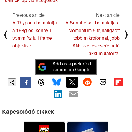
u/BrickTap via r/Legoleak
Previous article
Next article
A Thypoch bemutatja
A Sennheiser bemutatja a
a 198g-os, könnyű
Momentum 5 fejhallgatót
⟨
⟩
35mm f/2 full frame
több mikrofonnal, jobb
objektívet
ANC-vel és cserélhető
akkumulátorral
Add as a preferred
source on Google
Kapcsolódó cikkek