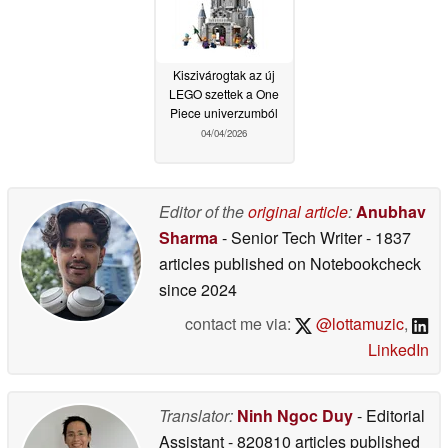
Kiszivárogtak az új
LEGO szettek a One
Piece univerzumból
04/04/2026
Editor of the
original article
:
Anubhav
Sharma
- Senior Tech Writer
- 1837
articles published on Notebookcheck
since 2024
contact me via:
@lottamuzic
,
LinkedIn
Translator:
Ninh Ngoc Duy
- Editorial
Assistant
- 820810 articles published