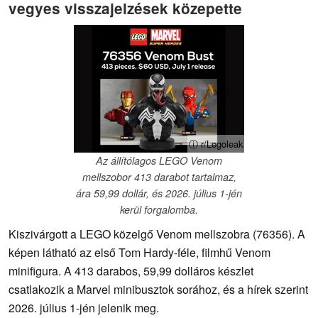
vegyes visszajelzések közepette
ⓘ r/Legoleak
Az állítólagos LEGO Venom
mellszobor 413 darabot tartalmaz,
ára 59,99 dollár, és 2026. július 1-jén
kerül forgalomba.
Kiszivárgott a LEGO közelgő Venom mellszobra (76356). A
képen látható az első Tom Hardy-féle, filmhű Venom
minifigura. A 413 darabos, 59,99 dolláros készlet
csatlakozik a Marvel minibusztok sorához, és a hírek szerint
2026. július 1-jén jelenik meg.