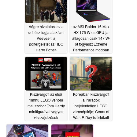
07/07/2026
Végre hivatalos: ez a
az MSI Raider 16 Max
színész fogja alakítani
HX 175 W-os GPU-ja
Peeves-t, a
átlagosan csak 147 W-
poltergeistet az HBO
ot fogyaszt Extreme
Harry Potter-
Performance módban
sorozatában
06/18/2026
06/09/2026
Kiszivárgott az első
Koreában kiszivárgott
filmhű LEGO Venom
a Paradox
mellszobor Tom Hardy
bejelentetlen LEGO
minifigurával vegyes
városépítője; Gears of
visszajelzések
War: E-Day is értékelt
közepette
05/26/2026
05/26/2026