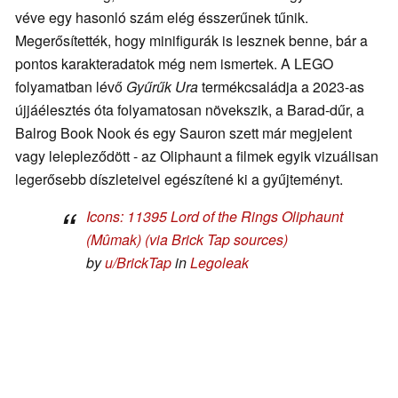
véve egy hasonló szám elég ésszerűnek tűnik.
Megerősítették, hogy minifigurák is lesznek benne, bár a
pontos karakteradatok még nem ismertek. A LEGO
folyamatban lévő
Gyűrűk Ura
termékcsaládja a 2023-as
újjáélesztés óta folyamatosan növekszik, a Barad-dűr, a
Balrog Book Nook és egy Sauron szett már megjelent
vagy lelepleződött - az Oliphaunt a filmek egyik vizuálisan
legerősebb díszleteivel egészítené ki a gyűjteményt.
Icons: 11395 Lord of the Rings Oliphaunt
(Mûmak) (via Brick Tap sources)
by
u/BrickTap
in
Legoleak