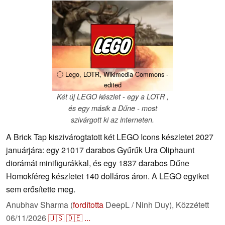
ⓘ Lego, LOTR, Wikimedia Commons -
edited
Két új LEGO készlet - egy a LOTR ,
és egy másik a Dűne - most
szivárgott ki az interneten.
A Brick Tap kiszivárogtatott két LEGO Icons készletet 2027
januárjára: egy 21017 darabos Gyűrűk Ura Oliphaunt
diorámát minifigurákkal, és egy 1837 darabos Dűne
Homokféreg készletet 140 dolláros áron. A LEGO egyiket
sem erősítette meg.
Anubhav Sharma (
fordította
DeepL / Ninh Duy),
Közzétett
06/11/2026
🇺🇸
🇩🇪
...