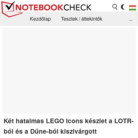
Kezdőlap
Tesztek / áttekintők
...
Hírek
GYIK / Technológia / Benchmarkok
Könyvtár
Kapcsolat
Két hatalmas LEGO Icons készlet a LOTR-
ból és a Dűne-ból kiszivárgott