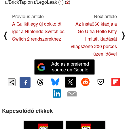
u/BrickTap on r/LegoLeak (
1
) (
2
)
Previous article
Next article
A Gulikit egy új dokkolót
Az Insta360 kiadja a
ígér a Nintendo Switch és
Go Ultra Hello Kitty
⟨
⟩
Switch 2 rendszerekhez
limitált kiadását
világszerte 200 perces
üzemidővel
Add as a preferred
source on Google
Kapcsolódó cikkek