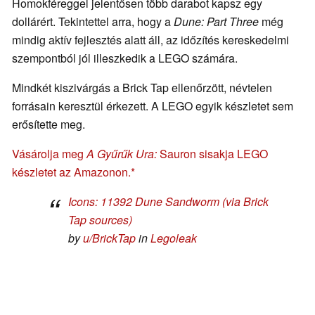
Homokféreggel jelentősen több darabot kapsz egy
dollárért. Tekintettel arra, hogy a
Dune: Part Three
még
mindig aktív fejlesztés alatt áll, az időzítés kereskedelmi
szempontból jól illeszkedik a LEGO számára.
Mindkét kiszivárgás a Brick Tap ellenőrzött, névtelen
forrásain keresztül érkezett. A LEGO egyik készletet sem
erősítette meg.
Vásárolja meg
A Gyűrűk Ura:
Sauron sisakja LEGO
készletet az Amazonon.
Icons: 11392 Dune Sandworm (via Brick
Tap sources)
by
u/BrickTap
in
Legoleak