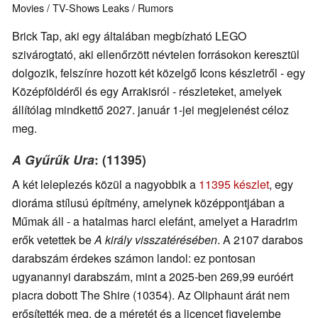
Movies / TV-Shows
Leaks / Rumors
Brick Tap, aki egy általában megbízható LEGO
szivárogtató, aki ellenőrzött névtelen forrásokon keresztül
dolgozik, felszínre hozott két közelgő Icons készletről - egy
Középföldéről és egy Arrakisról - részleteket, amelyek
állítólag mindkettő 2027. január 1-jei megjelenést céloz
meg.
A Gyűrűk Ura
: (11395)
A két leleplezés közül a nagyobbik a
11395 készlet
, egy
dioráma stílusú építmény, amelynek középpontjában a
Műmak áll - a hatalmas harci elefánt, amelyet a Haradrim
erők vetettek be
A király visszatérésében
. A 2107 darabos
darabszám érdekes számon landol: ez pontosan
ugyanannyi darabszám, mint a 2025-ben 269,99 euróért
piacra dobott The Shire (10354). Az Oliphaunt árát nem
erősítették meg, de a méretét és a licencet figyelembe