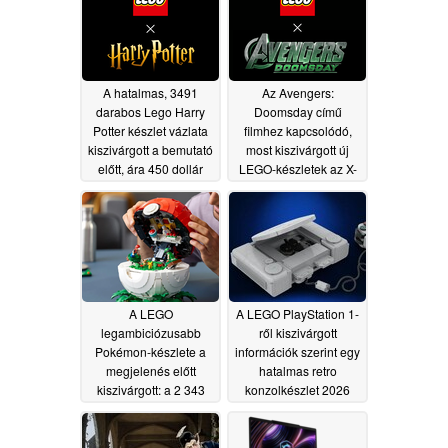
A hatalmas, 3491
Az Avengers:
darabos Lego Harry
Doomsday című
Potter készlet vázlata
filmhez kapcsolódó,
kiszivárgott a bemutató
most kiszivárgott új
előtt, ára 450 dollár
LEGO-készletek az X-
Men, a Dark Avengers
07/30/2026
és még sok más
karaktert mutatnak be
07/17/2026
A LEGO
A LEGO PlayStation 1-
legambiciózusabb
ről kiszivárgott
Pokémon-készlete a
információk szerint egy
megjelenés előtt
hatalmas retro
kiszivárgott: a 2 343
konzolkészlet 2026
darabból álló Poké Ball
decemberében jelenik
egy egész világot rejt
meg
06/22/2026
magában