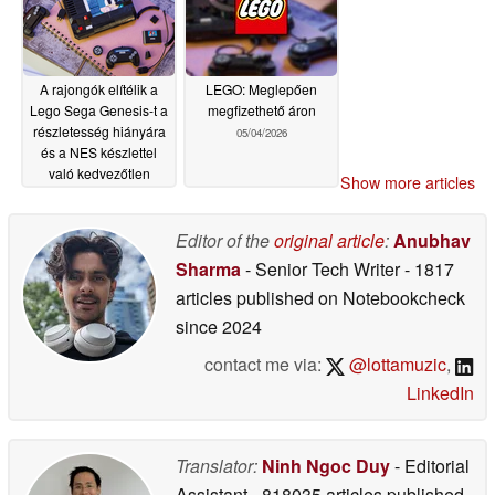
A rajongók elítélik a
LEGO: Meglepően
Lego Sega Genesis-t a
megfizethető áron
részletesség hiányára
05/04/2026
és a NES készlettel
való kedvezőtlen
Show more articles
összehasonlításra
hivatkozva
05/05/2026
Editor of the
original article
:
Anubhav
Sharma
- Senior Tech Writer
- 1817
articles published on Notebookcheck
since 2024
contact me via:
@lottamuzic
,
LinkedIn
Translator:
Ninh Ngoc Duy
- Editorial
Assistant
- 818035 articles published