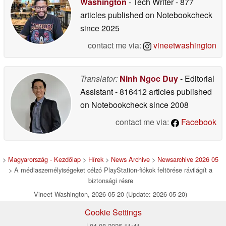
Washington
- Tech Writer
- 877
articles published on Notebookcheck
since 2025
contact me via:
vineetwashington
Translator:
Ninh Ngoc Duy
- Editorial
Assistant
- 816412 articles published
on Notebookcheck
since 2008
contact me via:
Facebook
>
Magyarország - Kezdőlap
>
Hírek
>
News Archive
>
Newsarchive 2026 05
> A médiaszemélyiségeket célzó PlayStation-fiókok feltörése rávilágít a
biztonsági résre
Vineet Washington, 2026-05-20 (Update: 2026-05-20)
Cookie Settings
| 04.08.2026 11:41