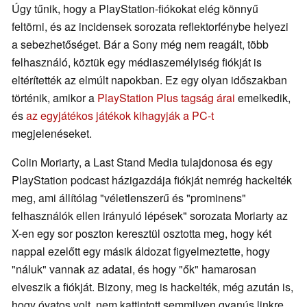
Úgy tűnik, hogy a PlayStation-fiókokat elég könnyű
feltörni, és az incidensek sorozata reflektorfénybe helyezi
a sebezhetőséget. Bár a Sony még nem reagált, több
felhasználó, köztük egy médiaszemélyiség fiókját is
eltérítették az elmúlt napokban. Ez egy olyan időszakban
történik, amikor a
PlayStation Plus tagság árai
emelkedik,
és
az egyjátékos játékok kihagyják a PC-t
megjelenéseket.
Colin Moriarty, a Last Stand Media tulajdonosa és egy
PlayStation podcast házigazdája fiókját nemrég hackelték
meg, ami állítólag "véletlenszerű és "prominens"
felhasználók ellen irányuló lépések" sorozata Moriarty az
X-en egy sor poszton keresztül osztotta meg, hogy két
nappal ezelőtt egy másik áldozat figyelmeztette, hogy
"náluk" vannak az adatai, és hogy "ők" hamarosan
elveszik a fiókját. Bizony, meg is hackelték, még azután is,
hogy óvatos volt, nem kattintott semmilyen gyanús linkre,