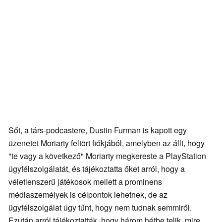
Sőt, a társ-podcastere, Dustin Furman is kapott egy
üzenetet Moriarty feltört fiókjából, amelyben az állt, hogy
"te vagy a következő" Moriarty megkereste a PlayStation
ügyfélszolgálatát, és tájékoztatta őket arról, hogy a
véletlenszerű játékosok mellett a prominens
médiaszemélyek is célpontok lehetnek, de az
ügyfélszolgálat úgy tűnt, hogy nem tudnak semmiről.
Ezután arról tájékoztatták, hogy három hétbe telik, mire