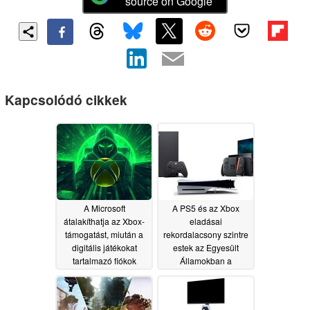
source on Google
Kapcsolódó cikkek
A Microsoft
A PS5 és az Xbox
átalakíthatja az Xbox-
eladásai
támogatást, miután a
rekordalacsony szintre
digitális játékokat
estek az Egyesült
tartalmazó fiókok
Államokban a
továbbra is blokkolva
konzolárak
maradnak
emelkedése miatt, a
07/22/2026
Switch 2 viszont