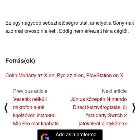
Ez egy nagyobb sebezhetőségre utal, amelyet a Sony-nak
azonnal orvosolnia kell. Eddig nem érkezett hír a cégtől.
Forrás(ok)
Colin Moriarty az X-en
,
Pyo az X-en
,
PlayStation on X
Previous article
Next article
Vezeték nélküli
Június közepén Nintendo
⟨
⟩
mikrofon e-ink
Direct kiszivárogtatás, új
kijelzővel: Insta360
first-party Switch 2
Mic Pro már kapható
játékokról pletykálnak
Add as a preferred