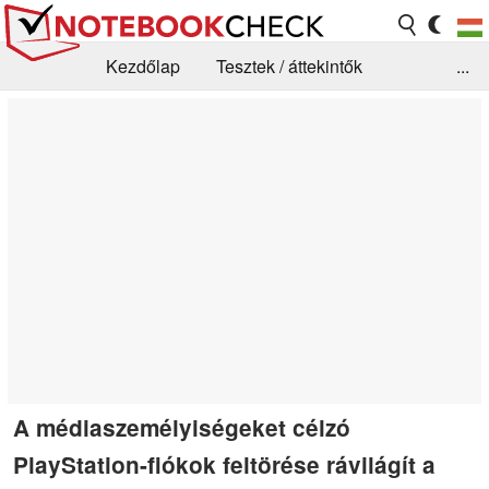
Kezdőlap
Tesztek / áttekintők
...
Hírek
GYIK / Technológia / Benchmarkok
Könyvtár
Kapcsolat
A médiaszemélyiségeket célzó
PlayStation-fiókok feltörése rávilágít a