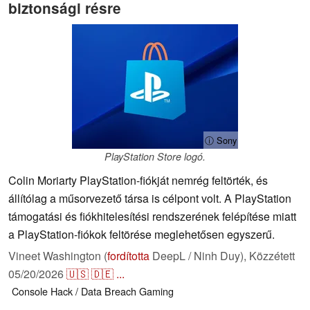
biztonsági résre
ⓘ Sony
PlayStation Store logó.
Colin Moriarty PlayStation-fiókját nemrég feltörték, és
állítólag a műsorvezető társa is célpont volt. A PlayStation
támogatási és fiókhitelesítési rendszerének felépítése miatt
a PlayStation-fiókok feltörése meglehetősen egyszerű.
Vineet Washington (
fordította
DeepL / Ninh Duy),
Közzétett
05/20/2026
🇺🇸
🇩🇪
...
Console
Hack / Data Breach
Gaming