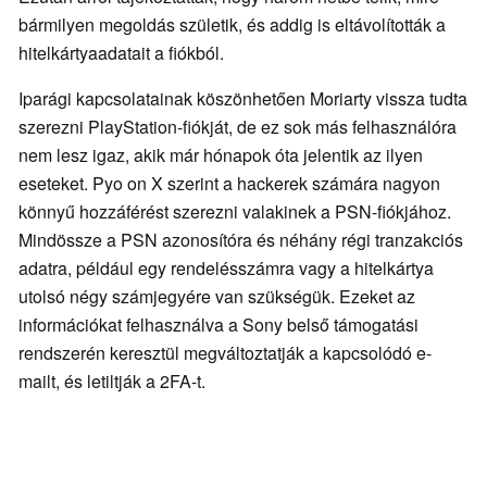
bármilyen megoldás születik, és addig is eltávolították a
hitelkártyaadatait a fiókból.
Iparági kapcsolatainak köszönhetően Moriarty vissza tudta
szerezni PlayStation-fiókját, de ez sok más felhasználóra
nem lesz igaz, akik már hónapok óta jelentik az ilyen
eseteket. Pyo on X szerint a hackerek számára nagyon
könnyű hozzáférést szerezni valakinek a PSN-fiókjához.
Mindössze a PSN azonosítóra és néhány régi tranzakciós
adatra, például egy rendelésszámra vagy a hitelkártya
utolsó négy számjegyére van szükségük. Ezeket az
információkat felhasználva a Sony belső támogatási
rendszerén keresztül megváltoztatják a kapcsolódó e-
mailt, és letiltják a 2FA-t.