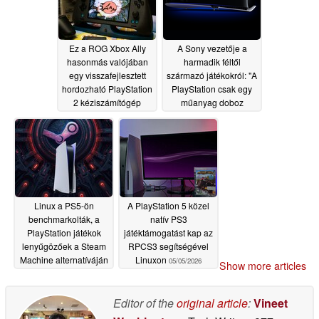
Ez a ROG Xbox Ally
A Sony vezetője a
hasonmás valójában
harmadik féltől
egy visszafejlesztett
származó játékokról: "A
hordozható PlayStation
PlayStation csak egy
2 kéziszámítógép
műanyag doboz
tartalom nélkül
05/17/2026
05/14/2026
Linux a PS5-ön
A PlayStation 5 közel
benchmarkolták, a
natív PS3
PlayStation játékok
játéktámogatást kap az
lenyűgözőek a Steam
RPCS3 segítségével
Machine alternatíváján
Linuxon
05/05/2026
Show more articles
05/06/2026
Editor of the
original article
:
Vineet