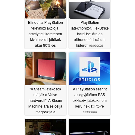
erősebben tért vissza
06/29/2026
Elindult a PlayStation
PlayStation
félévközi akciója,
játékmonitor, FlexStrike
amelynek keretében
harci bot ára és
kiválasztott játékok
előrendelési dátum
akár 80%-os
kiderült
06/02/2026
kedvezménnyel
kaphatók
06/13/2026
"A Steam játékosok
A PlayStation szerint
utálják a Valve
az egyjátékos PS5
hardvereit": A Steam
exkluzív játékok nem
Machine ára és célja
kerülnek át PC-re
megosztja a
05/19/2026
közösséget
05/20/2026