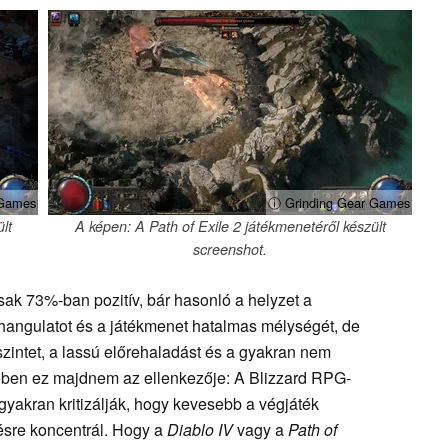
 Games
ⓘ Grinding Gear Games
lt
A képen: A Path of Exile 2 játékmenetéről készült
screenshot.
ak 73%-ban pozitív, bár hasonló a helyzet a
t hangulatot és a játékmenet hatalmas mélységét, de
zintet, a lassú előrehaladást és a gyakran nem
ben ez majdnem az ellenkezője: A Blizzard RPG-
 gyakran kritizálják, hogy kevesebb a végjáték
ésre koncentrál. Hogy a
Diablo IV
vagy a
Path of