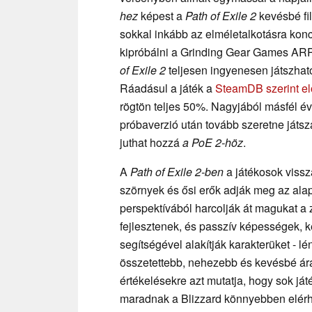
hez
képest a
Path of Exile 2
kevésbé fi
sokkal inkább az elméletalkotásra kon
kipróbálni a Grinding Gear Games ARPG
of Exile 2
teljesen ingyenesen játszhat
Ráadásul a játék a
SteamDB szerint e
rögtön teljes 50%. Nagyjából másfél év
próbaverzió után tovább szeretne játszan
juthat hozzá
a PoE 2-höz
.
A
Path of Exile 2-ben
a játékosok vissz
szörnyek és ősi erők adják meg az alap
perspektívából harcolják át magukat a 
fejlesztenek, és passzív képességek, 
segítségével alakítják karakterüket - 
összetettebb, nehezebb és kevésbé á
értékelésekre azt mutatja, hogy sok já
maradnak a Blizzard könnyebben elér