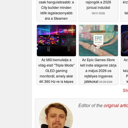
csak hangulatosabb: a
rajongók a 2026
érz
City builder minden
júniusi indulást
idők legalacsonyabb
ta
06/01/2026
ára a Steamen
06/02/2026
Az MSI bemutatja a
Az Epic Games Store
Az
világ első "Triple Mode"
két indie slágerrel zárja
OLED gaming
a május 2026-os
kéz
monitorát, amely akár
rejtélyes ingyenes
P
4K 360 Hz-re is képes
játékokat
k
05/29/2026
rad
05/30/2026
Sh
Editor of the
original arti