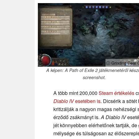
ⓘ Grinding Gear
A képen: A Path of Exile 2 játékmenetéről készü
screenshot.
A több mint 200,000
Steam értékelés
cs
Diablo IV
esetében is
. Dicsérik a söté
kritizálják a nagyon magas nehézségi s
érződő zsákmányt is.
A Diablo IV
eseté
jét könnyebben elérhetőnek tartják, de
mélysége és túlságosan az élőszerepl