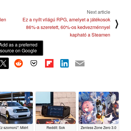
Next article
len
Ez a nyílt világú RPG, amelyet a játékosok
⟩
86%-a szeretett, 60%-os kedvezménnyel
kapható a Steamen
Add as a preferred
source on Google
Ez szomorú": Miért
Reddit: Sok
Zenless Zone Zero 3.0