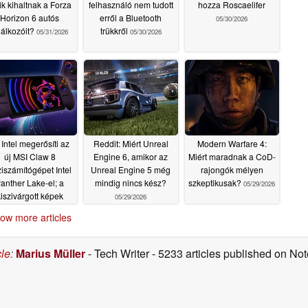
ik kihaltnak a Forza
felhasználó nem tudott
hozza Roscaelifer
Horizon 6 autós
erről a Bluetooth
05/30/2026
lálkozóit?
trükkről
05/31/2026
05/30/2026
 Intel megerősíti az
Reddit: Miért Unreal
Modern Warfare 4:
új MSI Claw 8
Engine 6, amikor az
Miért maradnak a CoD-
iszámítógépet Intel
Unreal Engine 5 még
rajongók mélyen
anther Lake-el; a
mindig nincs kész?
szkeptikusak?
05/29/2026
iszivárgott képek
05/29/2026
ikális újratervezést
ow more articles
mutatnak
05/29/2026
cle
:
Marius Müller
- Tech Writer
- 5233 articles published on N