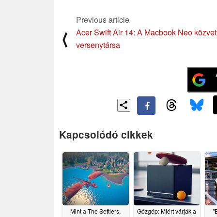
Previous article
Acer Swift Air 14: A Macbook Neo közvet
⟨
versenytársa
Kapcsolódó cikkek
Mint a The Settlers,
Gőzgép: Miért várják a
"