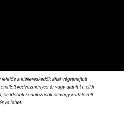
felelős a kiskereskedők által végrehajtott
 említett kedvezményes ár vagy ajánlat a cikk
 és időbeli korlátozások és/vagy korlátozott
nye lehet.