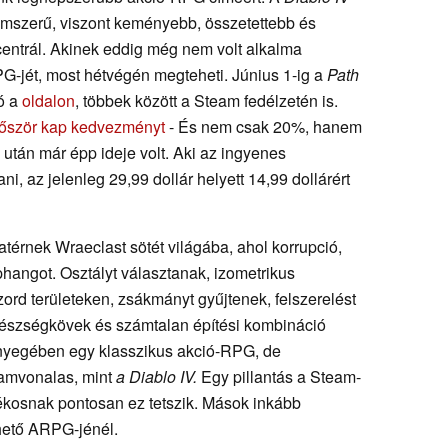
lmszerű, viszont keményebb, összetettebb és
centrál. Akinek eddig még nem volt alkalma
-jét, most hétvégén megteheti. Június 1-ig a
Path
ó a
oldalon
, többek között a Steam fedélzetén is.
lőször kap kedvezményt
- És nem csak 20%, hanem
 után már épp ideje volt. Aki az ingyenes
i, az jelenleg 29,99 dollár helyett 14,99 dollárért
atérnek Wraeclast sötét világába, ahol korrupció,
hangot. Osztályt választanak, izometrikus
zord területeken, zsákmányt gyűjtenek, felszerelést
készségkövek és számtalan építési kombináció
lényegében egy klasszikus akció-RPG, de
ramvonalas, mint
a Diablo IV.
Egy pillantás a Steam-
tékosnak pontosan ez tetszik. Mások inkább
hető ARPG-jénél.