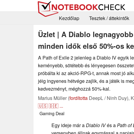
Kezdőlap
Tesztek / áttekintők
Üzlet | A Diablo legnagyobb
minden idők első 50%-os ke
A Path of Exile 2 jelenleg a Diablo IV egyik l
keményebb, sötétebb és lényegesen összete
próbálta ki az akció-RPG-t, annak most jó alk
jéig ingyenes hétvége zajlik, és a játék is me
kedvezményt, méghozzá 50%-kal.
Marius Müller (
fordította
DeepL / Ninh Duy),
K
🇺🇸
🇩🇪
...
Gaming
Deal
Egy ideje már a
Diablo IV
és a
Path of 
versenyben állnak egymással a napja