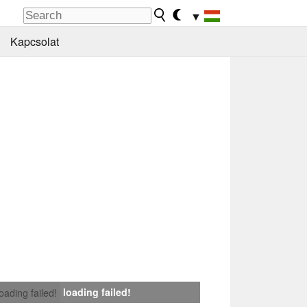
▼
Kapcsolat
loading failed!
loading failed!