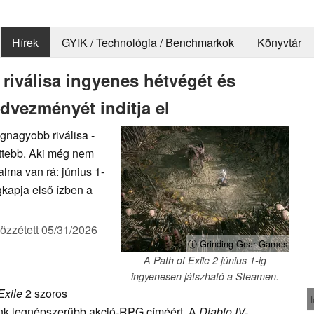
Hírek
GYIK / Technológia / Benchmarkok
Könyvtár
 riválisa ingyenes hétvégét és
dvezményét indítja el
egnagyobb riválisa -
ttebb. Aki még nem
alma van rá: június 1-
gkapja első ízben a
özzétett
05/31/2026
ⓘ Grinding Gear Games
A Path of Exile 2 június 1-ig
ingyenesen játszható a Steamen.
Exile
2 szoros
ink legnépszerűbb akció-RPG címéért. A
Diablo IV-