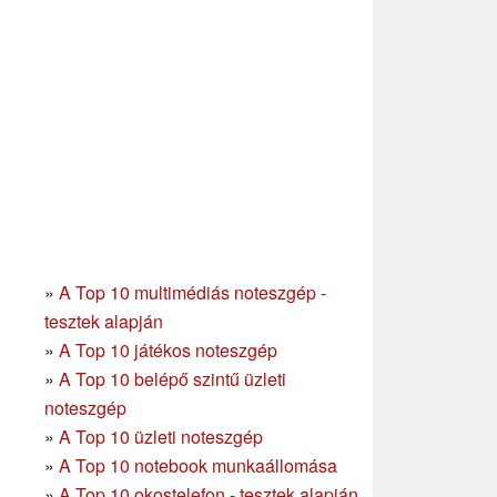
»
A Top 10 multimédiás noteszgép -
tesztek alapján
»
A Top 10 játékos noteszgép
»
A Top 10 belépő szintű üzleti
noteszgép
»
A Top 10 üzleti noteszgép
»
A Top 10 notebook munkaállomása
»
A Top 10 okostelefon - tesztek alapján