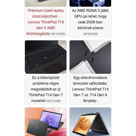
Prémium üzleti laptop
Az AMD RDNA 5 játék
olcsó kijelzővel -
GPU-jai lehet, hogy
Lenovo ThinkPad T16
csak 2028-ban
Gen 5 AMD
kerülnek piacra
felülvizsgálata
06/10/2026
06/09/2026
Ez a billentyűzet
Egy ellentmondásos
probléma végre
tervezési változtatás:
megoldódott az új
Lenovo ThinkPad T14
ThinkPad T14 Gen 7
Gen 7 vs. T14 Gen 6
modellel
fénykép-
05/31/2026
összehasonlítás
05/30/2026