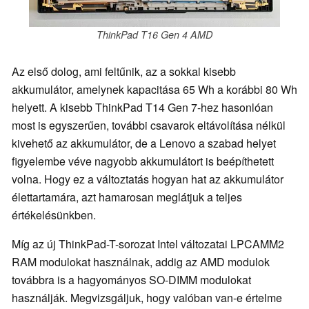
ThinkPad T16 Gen 4 AMD
Az első dolog, ami feltűnik, az a sokkal kisebb
akkumulátor, amelynek kapacitása 65 Wh a korábbi 80 Wh
helyett. A kisebb ThinkPad T14 Gen 7-hez hasonlóan
most is egyszerűen, további csavarok eltávolítása nélkül
kivehető az akkumulátor, de a Lenovo a szabad helyet
figyelembe véve nagyobb akkumulátort is beépíthetett
volna. Hogy ez a változtatás hogyan hat az akkumulátor
élettartamára, azt hamarosan meglátjuk a teljes
értékelésünkben.
Míg az új ThinkPad-T-sorozat Intel változatai LPCAMM2
RAM modulokat használnak, addig az AMD modulok
továbbra is a hagyományos SO-DIMM modulokat
használják. Megvizsgáljuk, hogy valóban van-e értelme