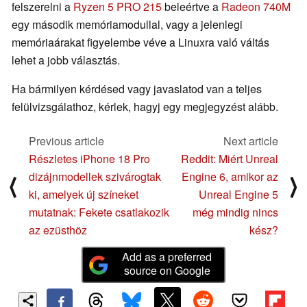
felszerelni a
Ryzen 5 PRO 215
beleértve a
Radeon 740M
egy második memóriamodullal, vagy a jelenlegi
memóriaárakat figyelembe véve a Linuxra való váltás
lehet a jobb választás.
Ha bármilyen kérdésed vagy javaslatod van a teljes
felülvizsgálathoz, kérlek, hagyj egy megjegyzést alább.
Previous article
Next article
Részletes iPhone 18 Pro
Reddit: Miért Unreal
dizájnmodellek szivárogtak
Engine 6, amikor az
⟨
⟩
ki, amelyek új színeket
Unreal Engine 5
mutatnak: Fekete csatlakozik
még mindig nincs
az ezüsthöz
kész?
Add as a preferred
source on Google