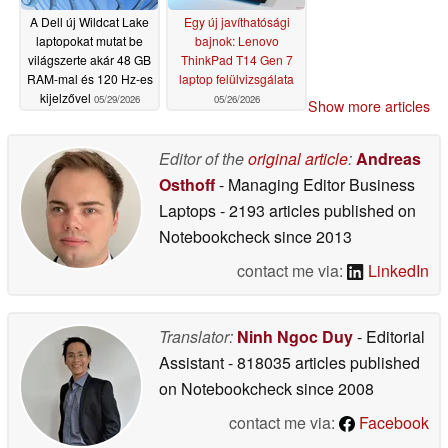
A Dell új Wildcat Lake
Egy új javíthatósági
laptopokat mutat be
bajnok: Lenovo
világszerte akár 48 GB
ThinkPad T14 Gen 7
RAM-mal és 120 Hz-es
laptop felülvizsgálata
kijelzővel
05/29/2026
05/26/2026
Show more articles
Editor of the
original article
:
Andreas
Osthoff
- Managing Editor Business
Laptops
- 2193 articles published on
Notebookcheck
since 2013
contact me via:
LinkedIn
Translator:
Ninh Ngoc Duy
- Editorial
Assistant
- 818035 articles published
on Notebookcheck
since 2008
contact me via:
Facebook