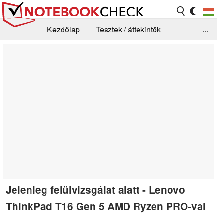
Kezdőlap
Tesztek / áttekintők
...
Hírek
GYIK / Technológia / Benchmarkok
Könyvtár
Kapcsolat
Jelenleg felülvizsgálat alatt - Lenovo
ThinkPad T16 Gen 5 AMD Ryzen PRO-val