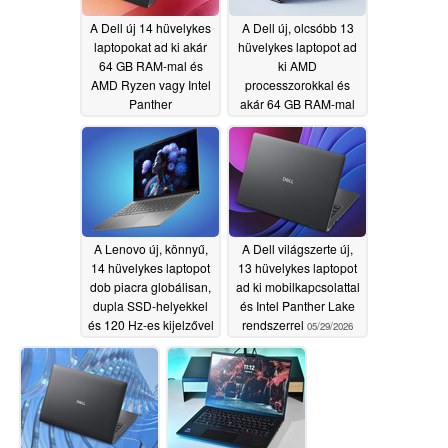
A Dell új 14 hüvelykes
A Dell új, olcsóbb 13
laptopokat ad ki akár
hüvelykes laptopot ad
64 GB RAM-mal és
ki AMD
AMD Ryzen vagy Intel
processzorokkal és
Panther
akár 64 GB RAM-mal
processzorokkal
05/29/2026
05/29/2026
A Lenovo új, könnyű,
A Dell világszerte új,
14 hüvelykes laptopot
13 hüvelykes laptopot
dob piacra globálisan,
ad ki mobilkapcsolattal
dupla SSD-helyekkel
és Intel Panther Lake
és 120 Hz-es kijelzővel
rendszerrel
05/29/2026
05/29/2026