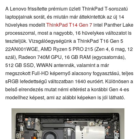
A Lenovo frissítette prémium üzleti ThinkPad T-sorozatú
laptopjainak sorát, és miután már áttekintettük az új 14
hüvelykes modellt
ThinkPad T14 Gen 7
intel Panther Lake
processzorral, most a nagyobb, 16 hüvelykes változatot is
teszteljük. Vizsgálóegységünk a ThinkPad T16 Gen 5
22AN001WGE, AMD Ryzen 5 PRO 215 (Zen 4, 6 mag, 12
szál), Radeon 740M GPU, 16 GB RAM (egycsatornás),
512 GB SSD, WWAN antennák, valamint a már
megszokott Full-HD képernyő alacsony fogyasztású, teljes
sRGB lefedettségű változatban 1640 euróért. Különösen a
belső elrendezés mutat némi eltérést a korábbi Gen 4-es
modellhez képest, ami az alábbi képeken is jól látható.