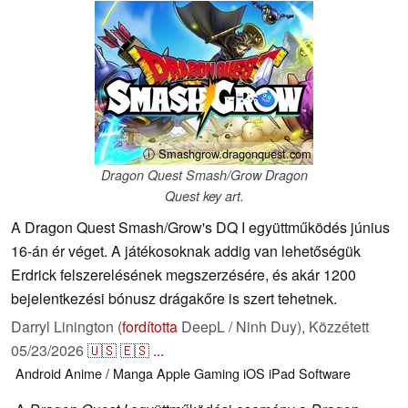
ⓘ Smashgrow.dragonquest.com
Dragon Quest Smash/Grow Dragon
Quest key art.
A Dragon Quest Smash/Grow's DQ I együttműködés június
16-án ér véget. A játékosoknak addig van lehetőségük
Erdrick felszerelésének megszerzésére, és akár 1200
bejelentkezési bónusz drágakőre is szert tehetnek.
Darryl Linington (
fordította
DeepL / Ninh Duy),
Közzétett
05/23/2026
🇺🇸
🇪🇸
...
Android
Anime / Manga
Apple
Gaming
iOS
iPad
Software