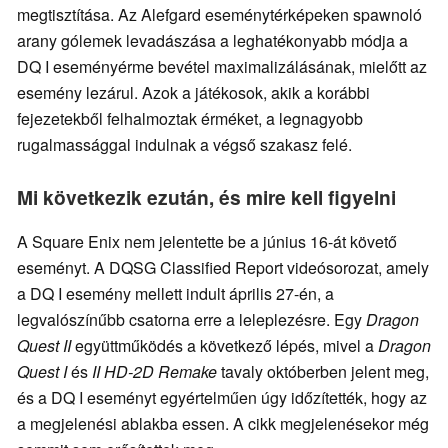
megtisztítása. Az Alefgard eseménytérképeken spawnoló
arany gólemek levadászása a leghatékonyabb módja a
DQ I eseményérme bevétel maximalizálásának, mielőtt az
esemény lezárul. Azok a játékosok, akik a korábbi
fejezetekből felhalmoztak érméket, a legnagyobb
rugalmassággal indulnak a végső szakasz felé.
Mi következik ezután, és mire kell figyelni
A Square Enix nem jelentette be a június 16-át követő
eseményt. A DQSG Classified Report videósorozat, amely
a DQ I esemény mellett indult április 27-én, a
legvalószínűbb csatorna erre a leleplezésre. Egy
Dragon
Quest II
együttműködés a következő lépés, mivel a
Dragon
Quest I
és
II HD-2D Remake
tavaly októberben jelent meg,
és a DQ I eseményt egyértelműen úgy időzítették, hogy az
a megjelenési ablakba essen. A cikk megjelenésekor még