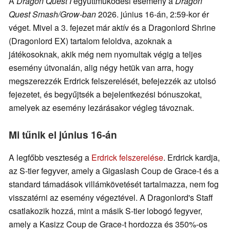
A
Dragon Quest I
együttműködési esemény a
Dragon
Quest Smash/Grow-ban
2026. június 16-án, 2:59-kor ér
véget. Mivel a 3. fejezet már aktív és a Dragonlord Shrine
(Dragonlord EX) tartalom feloldva, azoknak a
játékosoknak, akik még nem nyomultak végig a teljes
esemény útvonalán, alig négy hetük van arra, hogy
megszerezzék Erdrick felszerelését, befejezzék az utolsó
fejezetet, és begyűjtsék a bejelentkezési bónuszokat,
amelyek az esemény lezárásakor végleg távoznak.
Mi tűnik el június 16-án
A legfőbb veszteség a
Erdrick felszerelése
. Erdrick kardja,
az S-tier fegyver, amely a Gigaslash Coup de Grace-t és a
standard támadások villámkövetését tartalmazza, nem fog
visszatérni az esemény végeztével. A Dragonlord's Staff
csatlakozik hozzá, mint a másik S-tier lobogó fegyver,
amely a Kasizz Coup de Grace-t hordozza és 350%-os