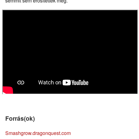
semmit sem erősítettek meg.
Forrás(ok)
Smashgrow.dragonquest.com