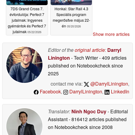
7DS Grand Cross 7.
Honkai: Star Rail 4.3
évfordulója: Perfect 7
Speciális program
jutalmak: Ingyenes
megerősítve május 22-
gyémántok és Perfect 7
én
05/20/2026
jutalmak
05/22/2026
Show more articles
Editor of the
original article
:
Darryl
Linington
- Tech Writer
- 409 articles
published on Notebookcheck
since
2025
contact me via:
@DarrylLinington
,
Facebook
,
DarrylLinington
,
LinkedIn
Translator:
Ninh Ngoc Duy
- Editorial
Assistant
- 816412 articles published
on Notebookcheck
since 2008