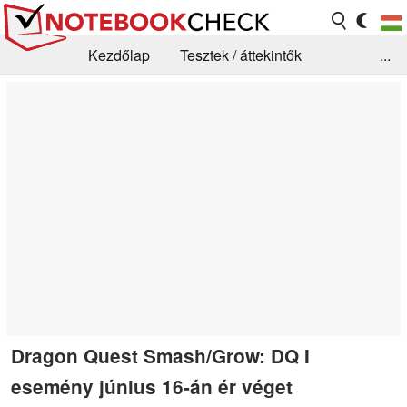
Kezdőlap
Tesztek / áttekintők
...
Hírek
GYIK / Technológia / Benchmarkok
Könyvtár
Kapcsolat
Dragon Quest Smash/Grow: DQ I
esemény június 16-án ér véget