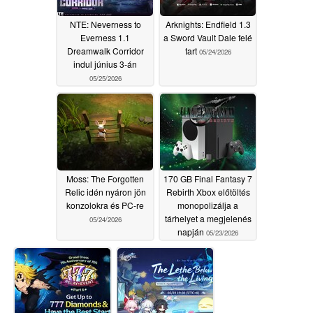
NTE: Neverness to
Arknights: Endfield 1.3
Everness 1.1
a Sword Vault Dale felé
Dreamwalk Corridor
tart
05/24/2026
indul június 3-án
05/25/2026
Moss: The Forgotten
170 GB Final Fantasy 7
Relic idén nyáron jön
Rebirth Xbox előtöltés
konzolokra és PC-re
monopolizálja a
tárhelyet a megjelenés
05/24/2026
napján
05/23/2026