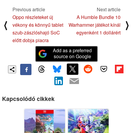
Previous article
Next article
Oppo részleteket új
A Humble Bundle 10
⟨
⟩
vékony és könnyű tablet
Warhammer játékot kínál
szub-zászlóshajó SoC
egyenként 1 dollárért
előtt dobja piacra
Add as a preferred
source on Google
Kapcsolódó cikkek