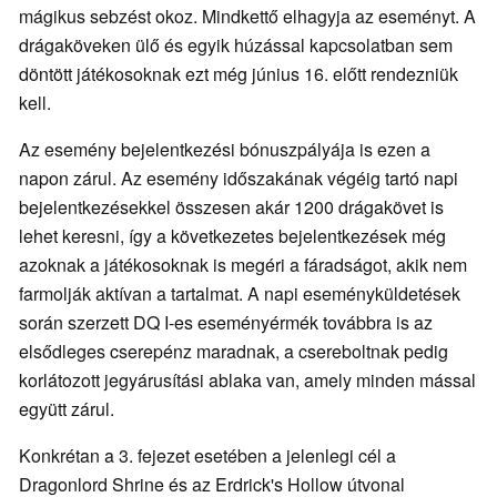
mágikus sebzést okoz. Mindkettő elhagyja az eseményt. A
drágaköveken ülő és egyik húzással kapcsolatban sem
döntött játékosoknak ezt még június 16. előtt rendezniük
kell.
Az esemény bejelentkezési bónuszpályája is ezen a
napon zárul. Az esemény időszakának végéig tartó napi
bejelentkezésekkel összesen akár 1200 drágakövet is
lehet keresni, így a következetes bejelentkezések még
azoknak a játékosoknak is megéri a fáradságot, akik nem
farmolják aktívan a tartalmat. A napi eseményküldetések
során szerzett DQ I-es eseményérmék továbbra is az
elsődleges cserepénz maradnak, a csereboltnak pedig
korlátozott jegyárusítási ablaka van, amely minden mással
együtt zárul.
Konkrétan a 3. fejezet esetében a jelenlegi cél a
Dragonlord Shrine és az Erdrick's Hollow útvonal