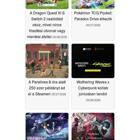
A Dragon Quest XI S
Pokémon TCG Pocket:
Switch 2 csalódást
Paradox Drive érkezik
okoz, mivel nincs
05/27/2026
frissítési útvonal vagy
mentési átvitel
05/28/2026
A Paralives 8 óra alatt
Wuthering Waves x
250 ezer példányt ad
Cyberpunk kollab
el a Steamen
júniusban landol
05/27/2026
05/26/2026