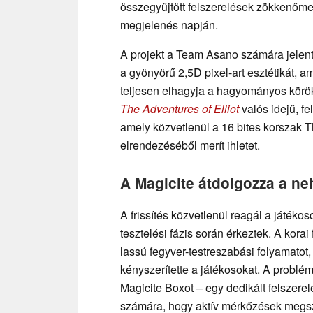
összegyűjtött felszerelések zökkenőmen
megjelenés napján.
A projekt a Team Asano számára jelentő
a gyönyörű 2,5D pixel-art esztétikát, a
teljesen elhagyja a hagyományos körökr
The Adventures of Elliot
valós idejű, f
amely közvetlenül a 16 bites korszak 
elrendezéséből merít ihletet.
A Magicite átdolgozza a n
A frissítés közvetlenül reagál a játéko
tesztelési fázis során érkeztek. A korai
lassú fegyver-testreszabási folyamatot
kényszerítette a játékosokat. A probl
Magicite Boxot – egy dedikált felszerel
számára, hogy aktív mérkőzések megsz