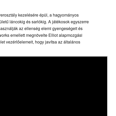
verosztály kezelésére épül, a hagyományos
ületű láncokig és sarlókig. A játékosok egyszerre
kihasználják az ellenség elemi gyengeségeit és
works emellett megnövelte Elliot alapmozgási
let vezérlőelemeit, hogy javítsa az általános