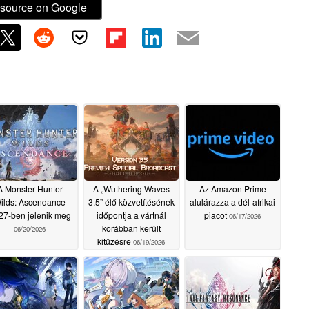
source on Google
A Monster Hunter
A „Wuthering Waves
Az Amazon Prime
ilds: Ascendance
3.5” élő közvetítésének
alulárazza a dél-afrikai
27-ben jelenik meg
időpontja a vártnál
piacot
06/17/2026
korábban került
06/20/2026
kitűzésre
06/19/2026