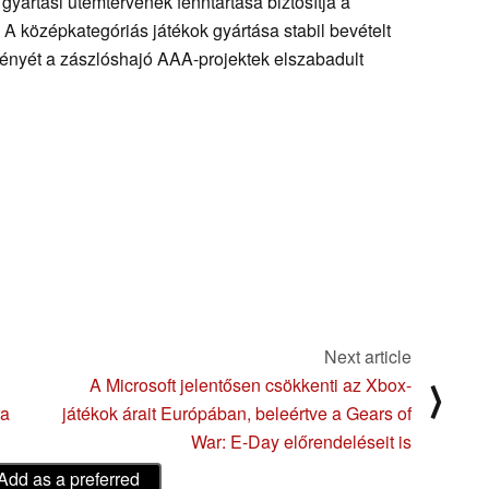
yártási ütemtervének fenntartása biztosítja a
 A középkategóriás játékok gyártása stabil bevételt
ményét a zászlóshajó AAA-projektek elszabadult
Next article
A Microsoft jelentősen csökkenti az Xbox-
⟩
ra
játékok árait Európában, beleértve a Gears of
War: E-Day előrendeléseit is
Add as a preferred