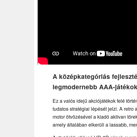
A középkategóriás fejleszt
legmodernebb AAA-játékok
Ez a valós idejű akciójátékok felé tö
tudatos stratégiai lépését jelzi. A ret
motor ötvözésével a kiadó aktívan tör
amely általában elkerüli a lassabb, m