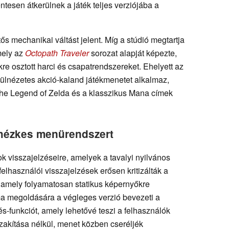
tesen átkerülnek a játék teljes verziójába a
s mechanikai váltást jelent. Míg a stúdió megtartja
mely az
Octopath Traveler
sorozat alapját képezte,
e osztott harci és csapatrendszereket. Ehelyett az
elülnézetes akció-kaland játékmenetet alkalmaz,
The Legend of Zelda és a klasszikus Mana címek
ehézkes menürendszert
sok visszajelzéseire, amelyek a tavalyi nyilvános
 felhasználói visszajelzések erősen kritizálták a
, amely folyamatosan statikus képernyőkre
éma megoldására a végleges verzió bevezeti a
és-funkciót, amely lehetővé teszi a felhasználók
akítása nélkül, menet közben cseréljék