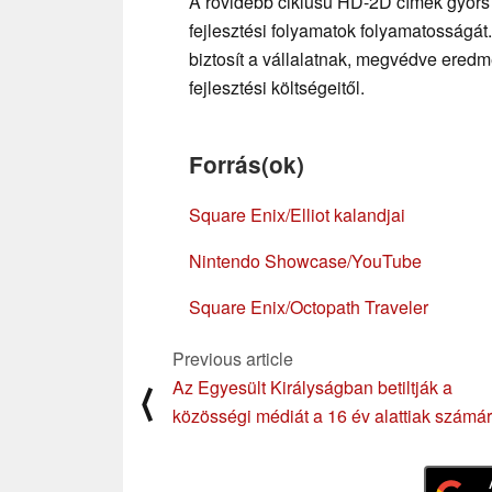
A rövidebb ciklusú HD-2D címek gyors g
fejlesztési folyamatok folyamatosságát.
biztosít a vállalatnak, megvédve ered
fejlesztési költségeitől.
Forrás(ok)
Square Enix/Elliot kalandjai
Nintendo Showcase/YouTube
Square Enix/Octopath Traveler
Previous article
Az Egyesült Királyságban betiltják a
⟨
közösségi médiát a 16 év alattiak számá