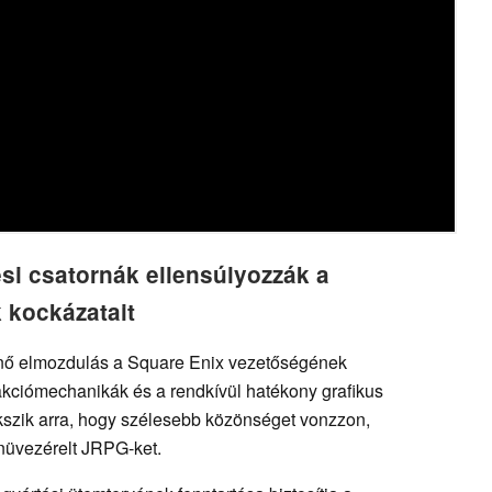
ési csatornák ellensúlyozzák a
 kockázatait
rténő elmozdulás a Square Enix vezetőségének
ro akciómechanikák és a rendkívül hatékony grafikus
ekszik arra, hogy szélesebb közönséget vonzzon,
enüvezérelt JRPG-ket.