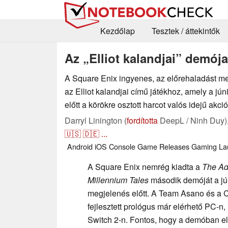
Kezdőlap
Tesztek / áttekintők
Az „Elliot kalandjai” demója
A Square Enix ingyenes, az előrehaladást me
az Elliot kalandjai című játékhoz, amely a jú
előtt a körökre osztott harcot valós idejű akció
Darryl Linington (
fordította
DeepL / Ninh Duy)
🇺🇸
🇩🇪
...
Android
iOS
Console
Game Releases
Gaming
La
A Square Enix nemrég kiadta a
The Adv
Millennium Tales
második demóját a jún
megjelenés előtt. A Team Asano és a C
fejlesztett prológus már elérhető PC-n
Switch 2-n. Fontos, hogy a demóban elér