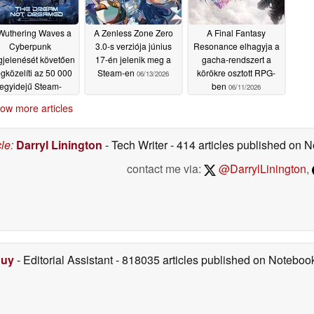
Wuthering Waves a
A Zenless Zone Zero
A Final Fantasy
Cyberpunk
3.0-s verziója június
Resonance elhagyja a
jelenését követően
17-én jelenik meg a
gacha-rendszert a
gközelíti az 50 000
Steam-en
körökre osztott RPG-
06/13/2026
egyidejű Steam-
ben
06/11/2026
játékost
06/13/2026
ow more articles
cle
:
Darryl Linington
- Tech Writer
- 414 articles published on
contact me via:
@DarrylLinington
,
Duy
- Editorial Assistant
- 818035 articles published on Notebo