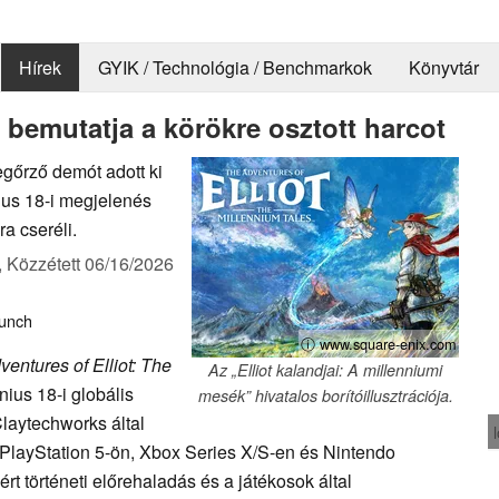
Hírek
GYIK / Technológia / Benchmarkok
Könyvtár
 bemutatja a körökre osztott harcot
gőrző demót adott ki
nius 18-i megjelenés
ra cseréli.
,
Közzétett
06/16/2026
unch
ⓘ www.square-enix.com
entures of Elliot: The
Az „Elliot kalandjai: A millenniumi
ius 18-i globális
mesék” hivatalos borítóillusztrációja.
laytechworks által
, PlayStation 5-ön, Xbox Series X/S-en és Nintendo
t történeti előrehaladás és a játékosok által