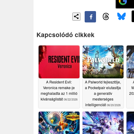
Kapcsolódó cikkek
A Resident Evil:
A Palworld fejlesztője,
Veronica remake-je
a Pocketpair elutasítja
W
meghaladta az 1 millió
a generatív
20
kívánságlistát
mesterséges
06/22/2026
intelligenciát
06/20/2026