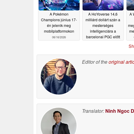
A Pokémon
A HoYoverse 14,6
A 
Champions június 17-
milliárd dollárt szán a
én jelenik meg
mesterséges
meg
mobilplatformokon
intelligenciára a
me
barcelonai PGC előtt
06/16/2026
06/14/2026
Sh
Editor of the
original arti
Translator:
Ninh Ngoc 