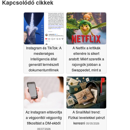
Kapcsolódó cikkek
Instagram és TikTok: A
A Netflix a kritikák
mesterséges
ellenére is sikert
intelligencia által
aratott: Miért szeretik a
generált természeti
rajongók jobban a
dokumentumfilmek
Swappedet, mint a
egyre nagyobb teret
kritikusok
05/08/2026
nyernek
05/12/2026
Az Instagram eltávolítja
A SnailMail trend:
a végponttól végpontig
Fizikai levelekkel pénzt
titkosítást a DM-ekből
keresni
05/05/2026
05/07/2026