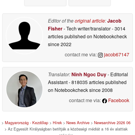
Editor of the
original article
:
Jacob
Fisher
- Tech writer/translator
- 3014
articles published on Notebookcheck
since 2022
contact me via:
jacob67147
Translator:
Ninh Ngoc Duy
- Editorial
Assistant
- 818035 articles published
on Notebookcheck
since 2008
contact me via:
Facebook
>
Magyarország - Kezdőlap
>
Hírek
>
News Archive
>
Newsarchive 2026 06
> Az Egyesült Királyságban betiltják a közösségi médiát a 16 év alattiak