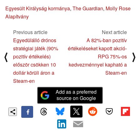
Egyesült Királyság kormánya
,
The Guardian
,
Molly Rose
Alapítvány
Previous article
Next article
Egyedülálló drónos
A 82%-ban pozitív
stratégiai játék (90%
értékeléseket kapott akció-
⟨
⟩
pozitív értékelés)
RPG 75%-os
először csökken 10
kedvezménnyel kapható a
dollár körüli áron a
Steam-en
Steam-en
Add as a preferred
source on Google