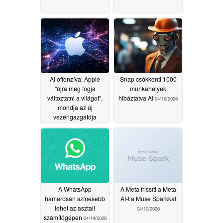
AI offenzíva: Apple
Snap csökkenti 1000
"újra meg fogja
munkahelyek
változtatni a világot",
hibáztatva AI
04/19/2026
mondja az új
vezérigazgatója
04/23/2026
A WhatsApp
A Meta frissíti a Meta
hamarosan színesebb
AI-t a Muse Sparkkal
lehet az asztali
04/10/2026
számítógépen
04/14/2026