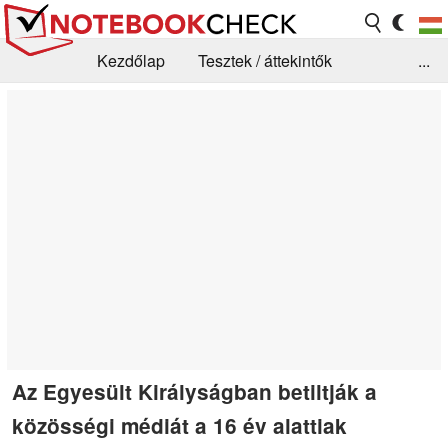
Kezdőlap
Tesztek / áttekintők
...
Hírek
GYIK / Technológia / Benchmarkok
Könyvtár
Kapcsolat
Az Egyesült Királyságban betiltják a
közösségi médiát a 16 év alattiak