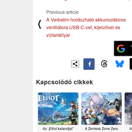
Previous article
A Verbatim hordozható akkumulátoros
⟨
ventilátora USB-C-vel, kijelzővel és
víztartállyal
Kapcsolódó cikkek
Az „Elliot kalandjai”
A Zenless Zone Zero
A