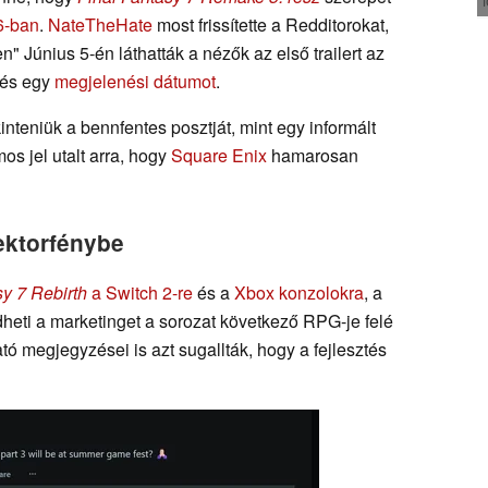
6-ban
.
NateTheHate
most frissítette a Redditorokat,
 Június 5-én láthatták a nézők az első trailert az
 és egy
megjelenési dátumot
.
inteniük a bennfentes posztját, mint egy informált
os jel utalt arra, hogy
Square Enix
hamarosan
lektorfénybe
sy 7 Rebirth
a Switch 2-re
és a
Xbox konzolokra
, a
dheti a marketinget a sorozat következő RPG-je felé
tó megjegyzései is azt sugallták, hogy a fejlesztés