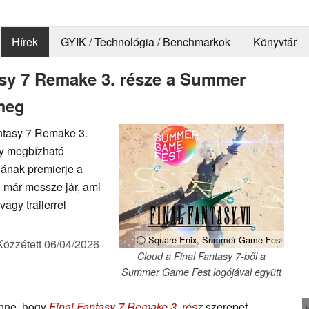
Hírek
GYIK / Technológia / Benchmarkok
Könyvtár
tasy 7 Remake 3. része a Summer
meg
antasy 7 Remake 3.
y megbízható
éjának premierje a
e már messze jár, ami
agy trailerrel
ⓘ Square Enix, Summer Game Fest
Közzétett
06/04/2026
Cloud a Final Fantasy 7-ből a
Summer Game Fest logójával együtt
enne, hogy
Final Fantasy 7 Remake 3. rész
szerepet