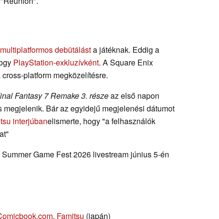
s "Reunion".
multiplatformos debütálást
a játéknak. Eddig a
hogy
PlayStation-exkluzívként
. A Square Enix
 cross-platform megközelítésre.
inal Fantasy 7 Remake 3. része
az első napon
is megjelenik. Bár az egyidejű megjelenési dátumot
tsu interjúban
elismerte, hogy "a felhasználók
at"
, a Summer Game Fest 2026 livestream június 5-én
Comicbook.com
,
Famitsu
(japán)