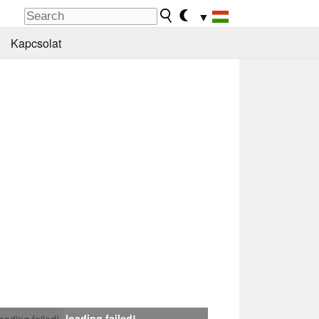
▼
Kapcsolat
loading failed!
loading failed!