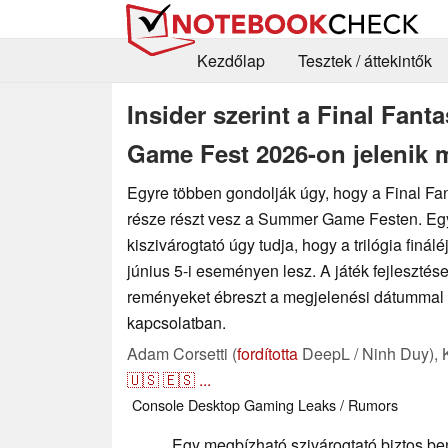
Kezdőlap
Tesztek / áttekintők
Insider szerint a Final Fan
Game Fest 2026-on jelenik 
Egyre többen gondolják úgy, hogy a Final F
része részt vesz a Summer Game Festen. Eg
kiszivárogtató úgy tudja, hogy a trilógia finál
június 5-i eseményen lesz. A játék fejlesztés
reményeket ébreszt a megjelenési dátummal v
kapcsolatban.
Adam Corsetti (
fordította
DeepL / Ninh Duy),
🇺🇸
🇪🇸
...
Console
Desktop
Gaming
Leaks / Rumors
Egy megbízható szivárogtató biztos b