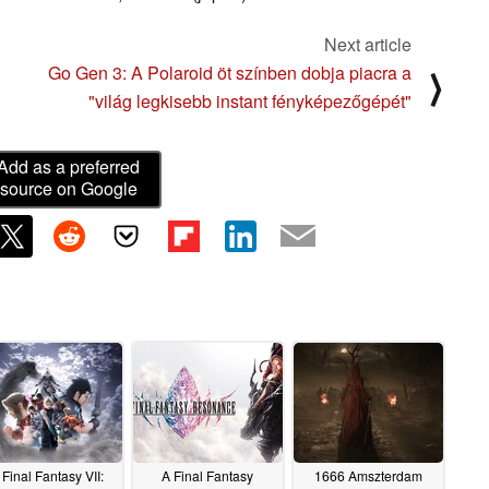
Next article
Go Gen 3: A Polaroid öt színben dobja piacra a
⟩
"világ legkisebb instant fényképezőgépét"
Add as a preferred
source on Google
 Final Fantasy VII:
A Final Fantasy
1666 Amszterdam