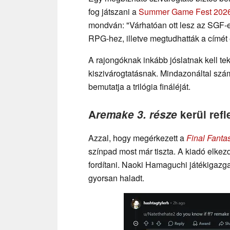
fog játszani a
Summer Game Fest 202
mondván: "Várhatóan ott lesz az SGF-en"
RPG-hez, illetve megtudhatták a címét
A rajongóknak inkább jóslatnak kell tek
kiszivárogtatásnak. Mindazonáltal szám
bemutatja a trilógia fináléját.
A
remake 3. része
kerül ref
Azzal, hogy megérkezett a
Final Fanta
színpad most már tiszta. A kiadó elkez
fordítani. Naoki Hamaguchi játékigazga
gyorsan haladt.