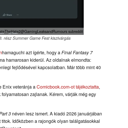
NateTheHate2@GamingLeaksandRumours subreddit
3. rész Summer Game Fest kiszivárgás
n
hamaguchi azt ígérte, hogy a
Final Fantasy 7
a hamarosan kiderül. Az oldalnak elmondta:
enlegi fejlődésével kapcsolatban. Már több mint 40
e Enix veteránja a
Comicbook.com-ot tájékoztatta
,
ek folyamatosan zajlanak. Kérem, várják még egy
art 3
néven lesz ismert. A kiadó 2026 januárjában
tt titok. Időközben a rajongók olyan találgatásokkal