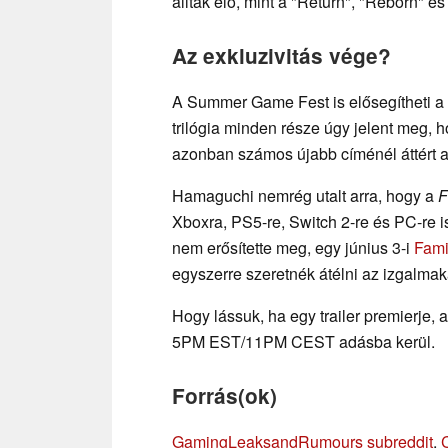
álltak elő, mint a "Return", "Reborn" é
Az exkluzivitás vége?
A Summer Game Fest is elősegítheti a
trilógia minden része úgy jelent meg, 
azonban számos újabb címénél áttért a
Hamaguchi nemrég utalt arra, hogy a
F
Xboxra, PS5-re, Switch 2-re és PC-re 
nem erősítette meg, egy június 3-i
Fami
egyszerre szeretnék átélni az izgalmak
Hogy lássuk, ha egy trailer premierje
5PM EST/11PM CEST adásba kerül.
Forrás(ok)
GamingLeaksandRumours subreddit
,