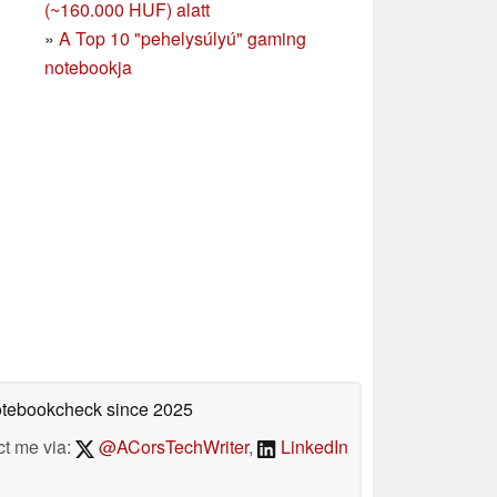
(~160.000 HUF) alatt
»
A Top 10 "pehelysúlyú" gaming
notebookja
Notebookcheck
since 2025
ct me via:
@ACorsTechWriter
,
LinkedIn