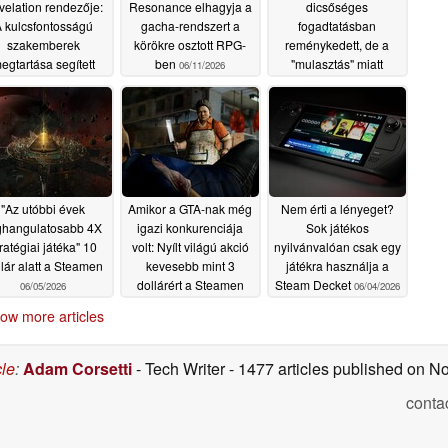
velation rendezője:
Resonance elhagyja a
dicsőséges
 kulcsfontosságú
gacha-rendszert a
fogadtatásban
szakemberek
körökre osztott RPG-
reménykedett, de a
egtartása segített
ben
"mulasztás" miatt
06/11/2026
lkerülni a modern
visszatetszéssel
-játékok fejlesztési
szembesül
06/11/2026
ciklusaival járó
sedelmeket
06/11/2026
"Az utóbbi évek
Amikor a GTA-nak még
Nem érti a lényeget?
ghangulatosabb 4X
igazi konkurenciája
Sok játékos
ratégiai játéka" 10
volt: Nyílt világú akció
nyilvánvalóan csak egy
lár alatt a Steamen
kevesebb mint 3
játékra használja a
dollárért a Steamen
Steam Decket
06/05/2026
06/04/2026
06/04/2026
ow more articles
cle
:
Adam Corsetti
- Tech Writer
- 1477 articles published on 
conta