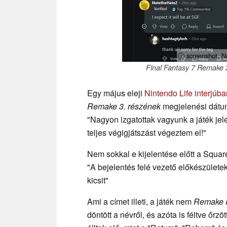
ⓘ screenshot, 
Final Fantasy 7 Remake 
Egy május eleji
Nintendo Life interjúba
Remake 3. részének
megjelenési dátum
"Nagyon izgatottak vagyunk a játék jel
teljes végigjátszást végeztem el!"
Nem sokkal e kijelentése előtt a Squar
"A bejelentés felé vezető előkészület
kicsit"
Ami a címet illeti, a játék nem
Remake P
döntött a névről, és azóta is féltve őrzö