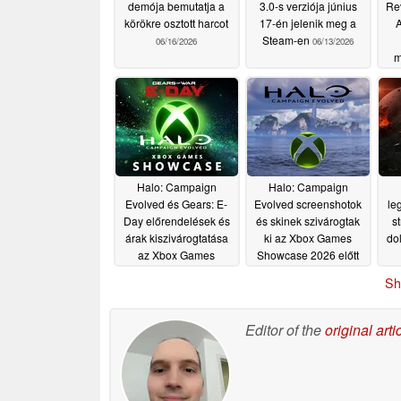
demója bemutatja a
3.0-s verziója június
Re
körökre osztott harcot
17-én jelenik meg a
A
Steam-en
06/16/2026
06/13/2026
m
e
AAA
ké
Halo: Campaign
Halo: Campaign
Evolved és Gears: E-
Evolved screenshotok
le
Day előrendelések és
és skinek szivárogtak
st
árak kiszivárogtatása
ki az Xbox Games
dol
az Xbox Games
Showcase 2026 előtt
Showcase előtt
06/06/2026
Sh
06/08/2026
Editor of the
original arti