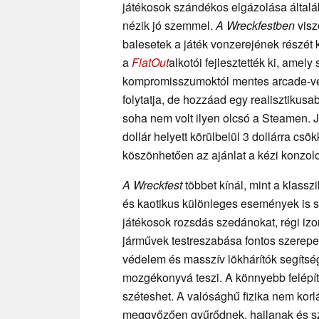
játékosok szándékos elgázolása álta
nézik jó szemmel.
A Wreckfestben
visz
balesetek a játék vonzerejének részét
a
FlatOut
alkotói fejlesztették ki, amely
kompromisszumoktól mentes arcade-ve
folytatja, de hozzáad egy realisztikusab
soha nem volt ilyen olcsó a Steamen. 
dollár helyett körülbelül 3 dollárra cs
köszönhetően az ajánlat a kézi konzolo
A Wreckfest
többet kínál, mint a klass
és kaotikus különleges események is s
játékosok rozsdás szedánokat, régi iz
járművek testreszabása fontos szerepet
védelem és masszív lökhárítók segítség
mozgékonyvá teszi. A könnyebb felépít
széteshet. A valósághű fizika nem kor
meggyőzően gyűrődnek, hajlanak és sza