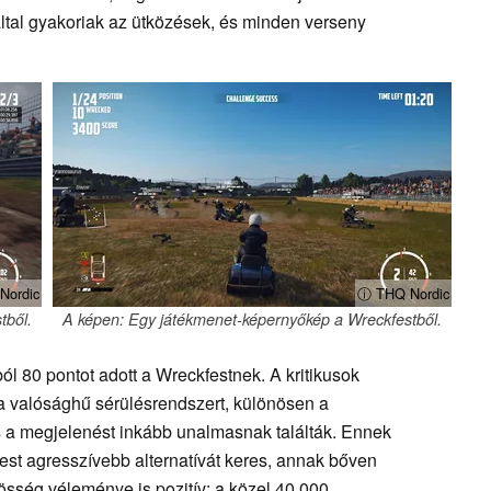
ltal gyakoriak az ütközések, és minden verseny
Nordic
ⓘ THQ Nordic
tből.
A képen: Egy játékmenet-képernyőkép a Wreckfestből.
l 80 pontot adott a Wreckfestnek. A kritikusok
s a valósághű sérülésrendszert, különösen a
 a megjelenést inkább unalmasnak találták. Ennek
st agresszívebb alternatívát keres, annak bőven
zösség véleménye is pozitív: a közel 40 000