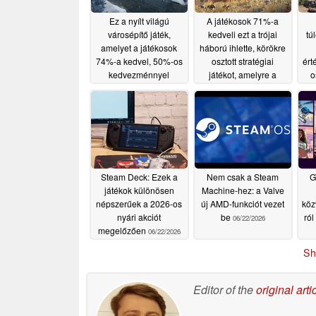
Ez a nyílt világú
A játékosok 71%-a
városépítő játék,
kedveli ezt a trójai
tú
amelyet a játékosok
háború ihlette, körökre
74%-a kedvel, 50%-os
osztott stratégiai
ért
kedvezménnyel
játékot, amelyre a
o
kapható a Steam-en
Steam-en 80%-os
k
kedvezményt kínálnak
07/02/2026
07/01/2026
Steam Deck: Ezek a
Nem csak a Steam
G
játékok különösen
Machine-hez: a Valve
népszerűek a 2026-os
új AMD-funkciót vezet
köz
nyári akciót
be
ról
06/22/2026
megelőzően
06/22/2026
Sh
Editor of the
original arti