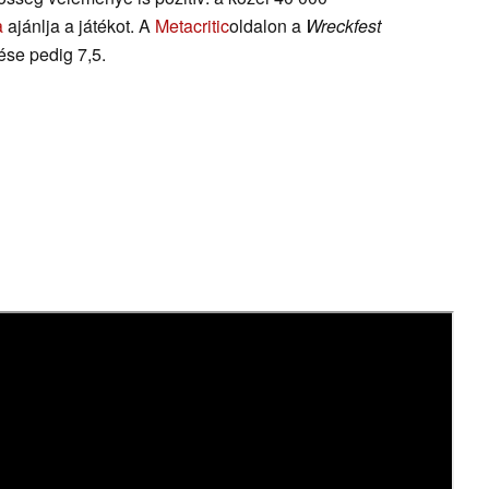
a
ajánlja a játékot. A
Metacritic
oldalon a
Wreckfest
ése pedig 7,5.