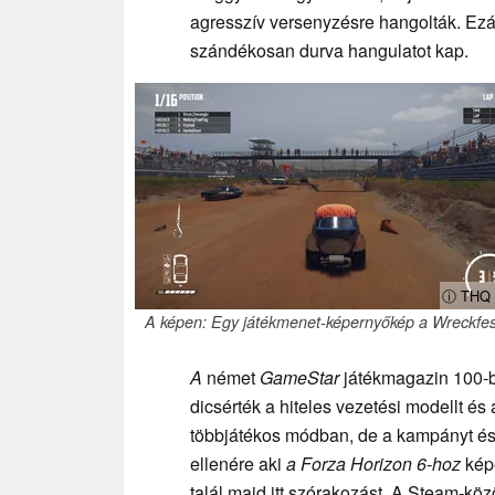
agresszív versenyzésre hangolták. Ezá
szándékosan durva hangulatot kap.
ⓘ THQ 
A képen: Egy játékmenet-képernyőkép a Wreckfes
A
német
GameStar
játékmagazin 100-bó
dicsérték a hiteles vezetési modellt é
többjátékos módban, de a kampányt és
ellenére aki
a Forza Horizon 6-hoz
képe
talál majd itt szórakozást. A Steam-kö