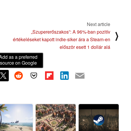
Next article
„Szupererőszakos”: A 96%-ban pozitív
⟩
értékeléseket kapott indie-siker ára a Steam-en
először esett 1 dollár alá
Add as a preferred
source on Google