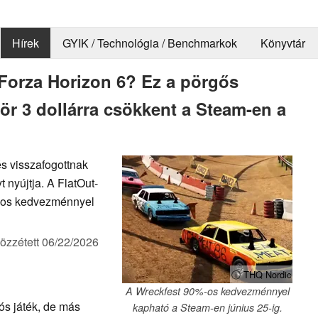
Hírek
GYIK / Technológia / Benchmarkok
Könyvtár
 Forza Horizon 6? Ez a pörgős
ör 3 dollárra csökkent a Steam-en a
és visszafogottnak
 nyújtja. A FlatOut-
%-os kedvezménnyel
özzétett
06/22/2026
ⓘ THQ Nordic
A Wreckfest 90%-os kedvezménnyel
ós játék, de más
kapható a Steam-en június 25-ig.