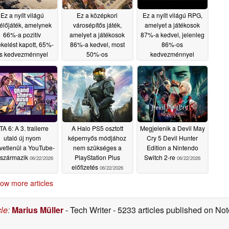
Ez a nyílt világú
Ez a középkori
Ez a nyílt világú RPG,
lélőjáték, amelynek
városépítős játék,
amelyet a játékosok
66%-a pozitív
amelyet a játékosok
87%-a kedvel, jelenleg
ékelést kapott, 65%-
86%-a kedvel, most
86%-os
s kedvezménnyel
50%-os
kedvezménnyel
apható a Steam-en
kedvezménnyel
kapható a Steam-en
kapható a Steam-en
06/30/2026
06/23/2026
06/29/2026
TA 6: A 3. trailerre
A Halo PS5 osztott
Megjelenik a Devil May
utaló új nyom
képernyős módjához
Cry 5 Devil Hunter
vetlenül a YouTube-
nem szükséges a
Edition a Nintendo
 származik
PlayStation Plus
Switch 2-re
06/22/2026
06/22/2026
előfizetés
06/22/2026
ow more articles
cle
:
Marius Müller
- Tech Writer
- 5233 articles published on N