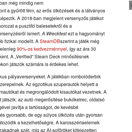
lában még mindig nem
ont a gyűrött fém, az erős ütközések és a látványos
 képezik. A 2018-ban megjelent versenyzős játékot
 sorozat a pusztító balesetekről és a
rsenyzésről ismert.
A Wreckfest
ezt a hagyományt
b fizikai modellt. A
SteamDB
szerint a játék még
Jelenleg
90%-os kedvezménnyel
, így az ára 30
ökkent. A „Verified” Steam Deck minősítésnek
kon játszók számára is érdekes lehet.
zikus pályaversenyeket. A játékban rombolóderbik
zerepelnek. Az egzotikus szuperautók helyett a
omautókat és megrongálódott kisautókat vezetnek. A
 játszik: az autó megerősítése bukóketrec, oldalsó
ével javítja a tartósságot, de kevésbé
és gyorsabb, de egy súlyos ütközés után gyorsan
látozódik a kezelhetőségre. A karosszériaelemek
kadnak szét, míg az AI-sofőröket kifejezetten