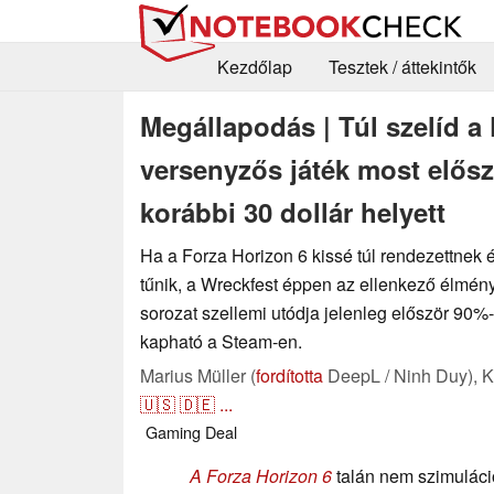
Kezdőlap
Tesztek / áttekintők
Megállapodás | Túl szelíd a
versenyzős játék most elősz
korábbi 30 dollár helyett
Ha a Forza Horizon 6 kissé túl rendezettnek 
tűnik, a Wreckfest éppen az ellenkező élményt
sorozat szellemi utódja jelenleg először 90
kapható a Steam-en.
Marius Müller (
fordította
DeepL / Ninh Duy),
K
🇺🇸
🇩🇪
...
Gaming
Deal
A Forza Horizon 6
talán nem szimuláci