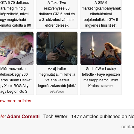
 GTA 6 70 dolláros
A Take-Two
A GTA 6
ára még mindig
részvényese 80
marketingkampányának
lképzelhető, mivel
dolláros GTA 6-árat és
elindulásával
egy megbízható
a 3. előzetest várja az
bejelentették a GTA 5
ormátor cáfolta a 80
előrendelések
ingyenes frissítését
lláros előrendelési
megkezdésekor
06/18/2026
árat
06/22/2026
06/20/2026
Miért vesznek a
Az új trailer
God of War Laufey
átékosok egy 800
megmutatja, mi lehet a
felfedte - Faye egészen
láros Steam Decket
"valaha készült
másképp harcol, mint
gy Xbox ROG Ally
legerőszakosabb játék"
Kratos
06/03/2026
vagy Legion Go S
06/03/2026
helyett?
06/03/2026
ow more articles
cle
:
Adam Corsetti
- Tech Writer
- 1477 articles published on 
conta