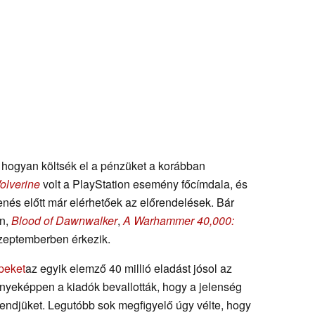
k, hogyan költsék el a pénzüket a korábban
olverine
volt a PlayStation esemény főcímdala, és
nés előtt már elérhetőek az előrendelések. Bár
ón,
Blood of Dawnwalker
,
A Warhammer 40,000:
eptemberben érkezik.
epeket
az egyik elemző 40 millió eladást jósol az
eképpen a kiadók bevallották, hogy a jelenség
rendjüket. Legutóbb sok megfigyelő úgy vélte, hogy