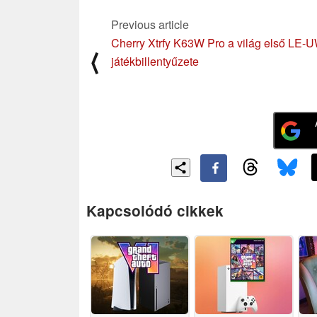
Previous article
Cherry Xtrfy K63W Pro a világ első LE
⟨
játékbillentyűzete
Kapcsolódó cikkek