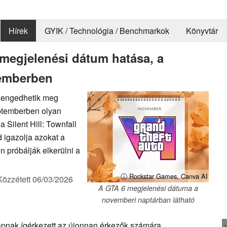
Hírek
GYIK / Technológia / Benchmarkok
Könyvtár
 megjelenési dátum hatása, a
temberben
n engedhetik meg
ptemberben olyan
 Silent Hill: Townfall
igazolja azokat a
n próbálják elkerülni a
ⓘ Rockstar Games, Canva AI
Közzétett
06/03/2026
A GTA 6 megjelenési dátuma a
novemberi naptárban látható
apnak ígérkezett az újonnan érkezők számára.