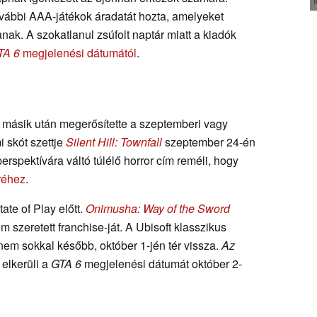
vábbi AAA-játékok áradatát hozta, amelyeket
nak. A szokatlanul zsúfolt naptár miatt a kiadók
TA 6
megjelenési dátumától
.
a másik után megerősítette a szeptemberi vagy
 skót szettje
Silent Hill: Townfall
szeptember 24-én
erspektívára váltó túlélő horror cím reméli, hogy
réhez
.
ate of Play előtt.
Onimusha: Way of the Sword
 szeretett franchise-ját. A Ubisoft klasszikus
 nem sokkal később, október 1-jén tér vissza.
Az
 elkerüli a
GTA 6
megjelenési dátumát október 2-