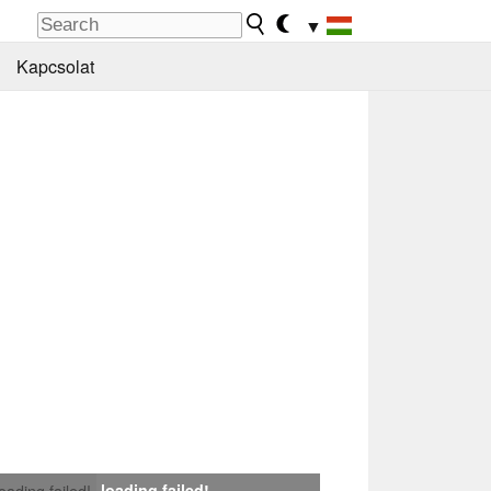
▼
Kapcsolat
loading failed!
loading failed!