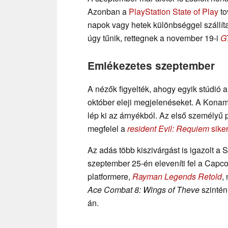
Azonban a
PlayStation State of Play
to
napok vagy hetek különbséggel szállíta
úgy tűnik, rettegnek a november 19-i
G
Emlékezetes szeptember
A nézők figyelték, ahogy egyik stúdió 
október eleji megjelenéseket. A Konami
lép ki az árnyékból. Az első személyű p
megfelel a
resident Evil: Requiem
sike
Az adás több kiszivárgást is igazolt a St
szeptember 25-én eleveníti fel a Capcom
platformere,
Rayman Legends Retold
,
Ace Combat 8: Wings of Theve
szintén
án.