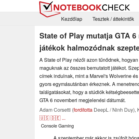
Kezdőlap
Tesztek / áttekintők
State of Play mutatja GTA 6
játékok halmozódnak szep
A State of Play nézői azon tűnődnek, hogya
maguknak az összes bemutatott játékot. Sze
címek indulnak, mint a Marvel's Wolverine és a
gyors egymásutánban érkeznek. A menetrend 
találgatásokat, hogy a stúdiók kétségbeesette
GTA 6 novemberi megjelenési dátumát.
Adam Corsetti (
fordította
DeepL / Ninh Duy),
🇺🇸
🇩🇪
...
Console
Gaming
A szeptember már akkor is zsúfolt hón