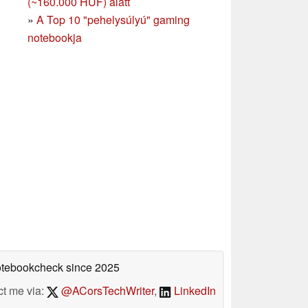
(~160.000 HUF) alatt
»
A Top 10 "pehelysúlyú" gaming
notebookja
Notebookcheck
since 2025
ct me via:
@ACorsTechWriter
,
LinkedIn