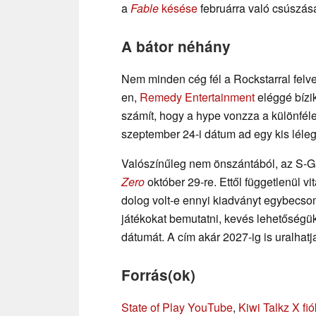
a
Fable
késése
februárra való csúszás
A bátor néhány
Nem minden cég fél a Rockstarral felven
en,
Remedy Entertainment
eléggé bízi
számít, hogy a hype vonzza a különféle
szeptember 24-i dátum ad egy kis lélegz
Valószínűleg nem önszántából, az S-G
Zero
október 29-re. Ettől függetlenül v
dolog volt-e ennyi kiadványt egybecso
játékokat bemutatni, kevés lehetőségü
dátumát. A cím akár 2027-ig is uralhatja
Forrás(ok)
State of Play YouTube
,
Kiwi Talkz X fió