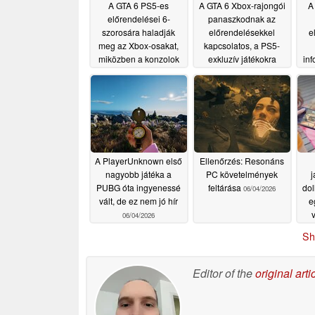
A GTA 6 PS5-es
A GTA 6 Xbox-rajongói
A
előrendelései 6-
panaszkodnak az
szorosára haladják
előrendelésekkel
e
meg az Xbox-osakat,
kapcsolatos, a PS5-
miközben a konzolok
exkluzív játékokra
inf
áremelkedése
jellemző marketingre
do
fenyeget
06/27/2026
06/26/2026
A PlayerUnknown első
Ellenőrzés: Resonáns
nagyobb játéka a
PC követelmények
j
PUBG óta ingyenessé
feltárása
dol
06/04/2026
vált, de ez nem jó hír
e
06/04/2026
Sh
Editor of the
original arti