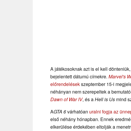
A játékosoknak azt is el kell dönteniü
bejelentett dátumú címekre.
Marvel's W
előrendelések
szeptember 15-i megjele
néhányan nem szerepeltek a bemutat
Dawn of War IV
, és a
Hell is Us
mind sz
A
GTA 6
várhatóan
uralni fogja az ünn
első néhány hónapban. Ennek eredmény
elkerülése érdekében eltolják a menet