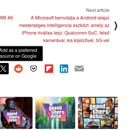
Next article
-UWB 8K
A Microsoft bemutatja a Android-alapú
⟩
mesterséges intelligencia eszközt, amely az
iPhone riválisa lesz: Qualcomm SoC, felső
kamerával, kis kijelzővel, 5G-vel
Add as a preferred
source on Google