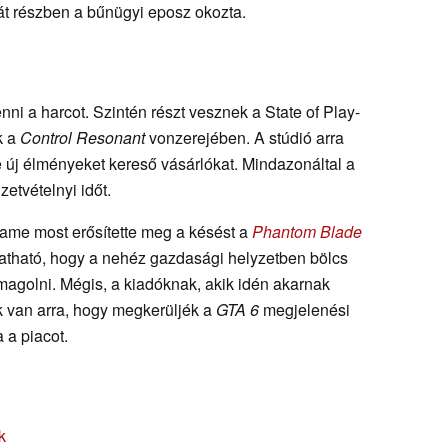
át részben a bűnügyi eposz okozta.
ni a harcot. Szintén részt vesznek a State of Play-
k a
Control Resonant
vonzerejében. A stúdió arra
 új élményeket kereső vásárlókat. Mindazonáltal a
etvételnyi időt.
ame most erősítette meg a késést a
Phantom Blade
itatható, hogy a nehéz gazdasági helyzetben bölcs
magolni. Mégis, a kiadóknak, akik idén akarnak
k van arra, hogy megkerüljék a
GTA 6
megjelenési
 a piacot.
k