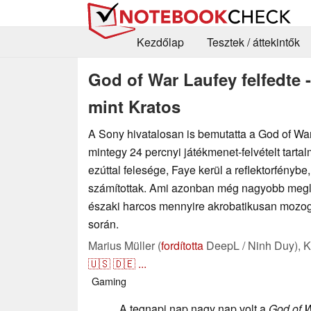
Kezdőlap
Tesztek / áttekintők
God of War Laufey felfedte
mint Kratos
A Sony hivatalosan is bemutatta a God of War
mintegy 24 percnyi játékmenet-felvételt tartal
ezúttal felesége, Faye kerül a reflektorfényb
számítottak. Ami azonban még nagyobb megle
északi harcos mennyire akrobatikusan mozog
során.
Marius Müller (
fordította
DeepL / Ninh Duy),
K
🇺🇸
🇩🇪
...
Gaming
A tegnapi nap nagy nap volt a
God of 