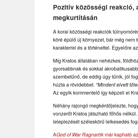
Pozitív közösségi reakció,
megkurtításán
A korai közösségi reakciók túlnyomórés
köré épülő új környezet, bár még nem 
karakterrel és a történettel. Egyelőre 
Míg Kratos általában nehézkes, földhöz
gyorsabbnak és sokkal akrobatikusabbn
szembetűnő, de eddig úgy tűnik, jól fo
húzta a rövidebbet.
"Mindent elvett től
Az egyik kommentelő így képzeli el Kra
Néhány rajongó megkérdőjelezte, hog
vonzerőt Kratos játszható főhős nélk
leleplezését széleskörű lelkesedés fog
A
God of War Ragnarök
már kapható a