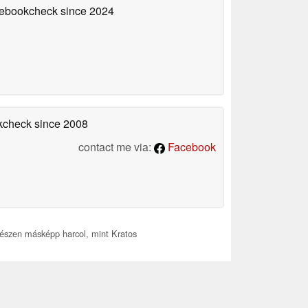
otebookcheck
since 2024
okcheck
since 2008
contact me via:
Facebook
gészen másképp harcol, mint Kratos