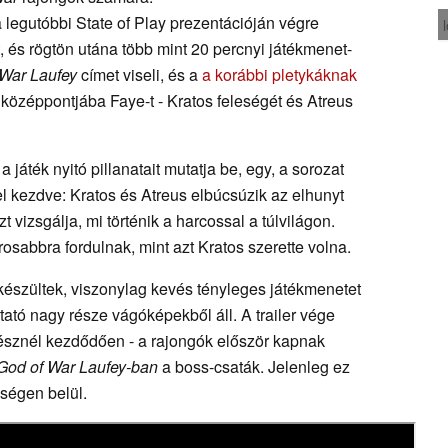
 legutóbbi State of Play prezentációján végre
, és rögtön utána több mint 20 percnyi játékmenet-
 War Laufey
címet viseli, és a
a korábbi pletykáknak
t középpontjába Faye-t - Kratos feleségét és Atreus
a játék nyitó pillanatait mutatja be, egy, a sorozat
l kezdve: Kratos és Atreus elbúcsúzik az elhunyt
t vizsgálja, mi történik a harcossal a túlvilágon.
rosabbra fordulnak, mint azt Kratos szerette volna.
l készültek, viszonylag kevés tényleges játékmenetet
ató nagy része vágóképekből áll. A trailer vége
résznél kezdődően - a rajongók először kapnak
God of War Laufey-ban
a boss-csaták. Jelenleg ez
sségen belül.