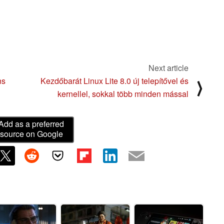
Next article
ns
Kezdőbarát Linux Lite 8.0 új telepítővel és
⟩
kernellel, sokkal több minden mással
Add as a preferred
source on Google