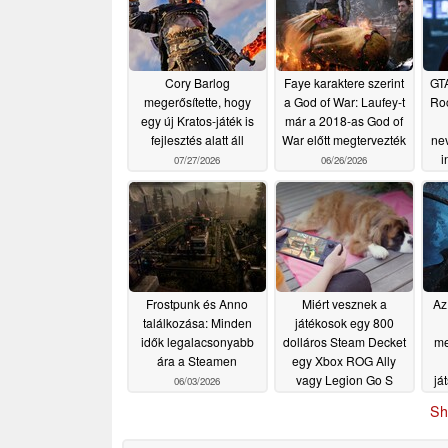
Cory Barlog
Faye karaktere szerint
GTA
megerősítette, hogy
a God of War: Laufey-t
Roc
egy új Kratos-játék is
már a 2018-as God of
fejlesztés alatt áll
War előtt megtervezték
ne
i
07/27/2026
06/26/2026
Frostpunk és Anno
Miért vesznek a
Az
találkozása: Minden
játékosok egy 800
idők legalacsonyabb
dolláros Steam Decket
me
ára a Steamen
egy Xbox ROG Ally
vagy Legion Go S
já
06/03/2026
helyett?
06/03/2026
Sh