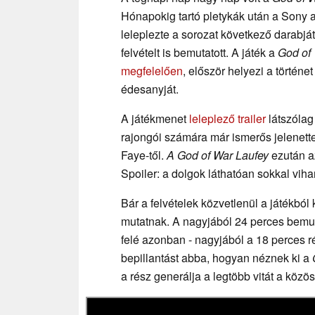
Hónapokig tartó pletykák után a Sony a
leleplezte a sorozat következő darabját
felvételt is bemutatott. A játék a
God of
megfelelően
, először helyezi a történe
édesanyját.
A játékmenet
leleplező trailer
látszólag 
rajongói számára már ismerős jelenette
Faye-től.
A God of War Laufey
ezután az
Spoiler: a dolgok láthatóan sokkal viha
Bár a felvételek közvetlenül a játékbó
mutatnak. A nagyjából 24 perces bemut
felé azonban - nagyjából a 18 perces 
bepillantást abba, hogyan néznek ki a
a rész generálja a legtöbb vitát a közö