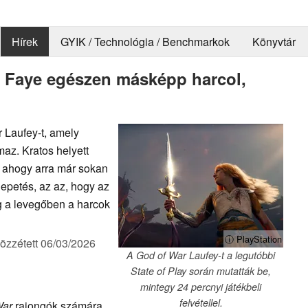
Hírek
GYIK / Technológia / Benchmarkok
Könyvtár
 - Faye egészen másképp harcol,
 Laufey-t, amely
maz. Kratos helyett
e, ahogy arra már sokan
petés, az az, hogy az
 a levegőben a harcok
ⓘ PlayStation
özzétett
06/03/2026
A God of War Laufey-t a legutóbbi
State of Play során mutatták be,
mintegy 24 percnyi játékbeli
felvétellel.
War
rajongók számára.