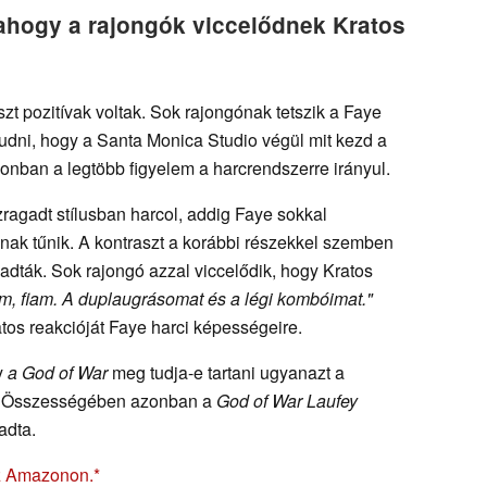
 ahogy a rajongók viccelődnek Kratos
zt pozitívak voltak. Sok rajongónak tetszik a Faye
tudni, hogy a Santa Monica Studio végül mit kezd a
azonban a legtöbb figyelem a harcrendszerre irányul.
ragadt stílusban harcol, addig Faye sokkal
ak tűnik. A kontraszt a korábbi részekkel szemben
gadták. Sok rajongó azzal viccelődik, hogy Kratos
em, fiam. A duplaugrásomat és a légi kombóimat."
tos reakcióját Faye harci képességeire.
y
a God of War
meg tudja-e tartani ugyanazt a
ül. Összességében azonban a
God of War Laufey
adta.
z Amazonon.