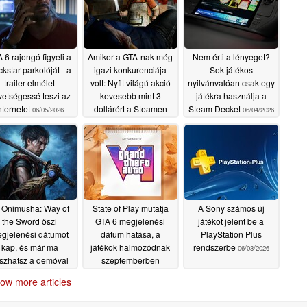
 6 rajongó figyeli a
Amikor a GTA-nak még
Nem érti a lényeget?
kstar parkolóját - a
igazi konkurenciája
Sok játékos
trailer-elmélet
volt: Nyílt világú akció
nyilvánvalóan csak egy
vetségessé teszi az
kevesebb mint 3
játékra használja a
nternetet
dollárért a Steamen
Steam Decket
06/05/2026
06/04/2026
06/04/2026
 Onimusha: Way of
State of Play mutatja
A Sony számos új
the Sword őszi
GTA 6 megjelenési
játékot jelent be a
gjelenési dátumot
dátum hatása, a
PlayStation Plus
kap, és már ma
játékok halmozódnak
rendszerbe
06/03/2026
tszhatsz a demóval
szeptemberben
06/03/2026
06/03/2026
ow more articles