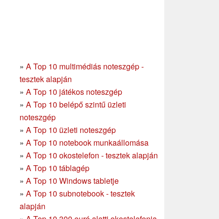
»
A Top 10 multimédiás noteszgép -
tesztek alapján
»
A Top 10 játékos noteszgép
»
A Top 10 belépő szintű üzleti
noteszgép
»
A Top 10 üzleti noteszgép
»
A Top 10 notebook munkaállomása
»
A Top 10 okostelefon - tesztek alapján
»
A Top 10 táblagép
»
A Top 10 Windows tabletje
»
A Top 10 subnotebook - tesztek
alapján
»
A Top 10 300 euró alatti okostelefonja