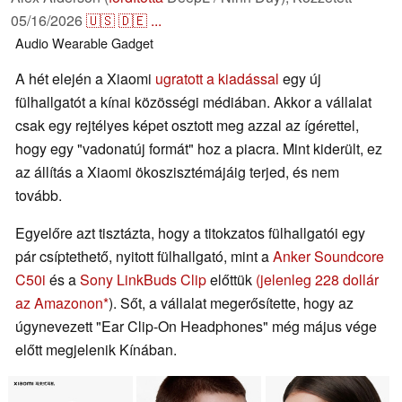
05/16/2026
🇺🇸
🇩🇪
...
Audio
Wearable
Gadget
A hét elején a Xiaomi
ugratott a kiadással
egy új
fülhallgatót a kínai közösségi médiában. Akkor a vállalat
csak egy rejtélyes képet osztott meg azzal az ígérettel,
hogy egy "vadonatúj formát" hoz a piacra. Mint kiderült, ez
az állítás a Xiaomi ökoszisztémájáig terjed, és nem
tovább.
Egyelőre azt tisztázta, hogy a titokzatos fülhallgatói egy
pár csíptethető, nyitott fülhallgató, mint a
Anker Soundcore
C50i
és a
Sony LinkBuds Clip
előttük
(jelenleg 228 dollár
az Amazonon
). Sőt, a vállalat megerősítette, hogy az
úgynevezett "Ear Clip-On Headphones" még május vége
előtt megjelenik Kínában.