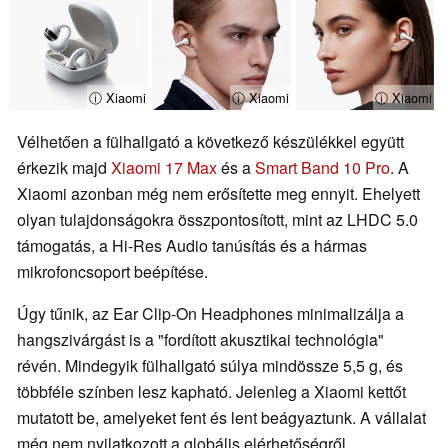
ⓘ Xiaomi
ⓘ Xiaomi
ⓘ Xiaomi
Vélhetően a fülhallgató a következő készülékkel együtt
érkezik majd
Xiaomi 17 Max
és a
Smart Band 10 Pro
. A
Xiaomi azonban még nem erősítette meg ennyit. Ehelyett
olyan tulajdonságokra összpontosított, mint az LHDC 5.0
támogatás, a Hi-Res Audio tanúsítás és a hármas
mikrofoncsoport beépítése.
Úgy tűnik, az Ear Clip-On Headphones minimalizálja a
hangszivárgást is a "fordított akusztikai technológia"
révén. Mindegyik fülhallgató súlya mindössze 5,5 g, és
többféle színben lesz kapható. Jelenleg a Xiaomi kettőt
mutatott be, amelyeket fent és lent beágyaztunk. A vállalat
még nem nyilatkozott a globális elérhetőségről.