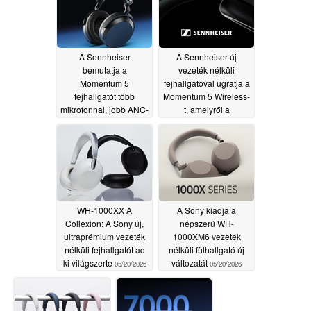
A Sennheiser
A Sennheiser új
bemutatja a
vezeték nélküli
Momentum 5
fejhallgatóval ugratja a
fejhallgatót több
Momentum 5 Wireless-
mikrofonnal, jobb ANC-
t, amelyről a
vel és cserélhető
megjelenés előtt
akkumulátorral
készültek képek
05/26/2026
05/21/2026
WH-1000XX A
A Sony kiadja a
Collexion: A Sony új,
népszerű WH-
ultraprémium vezeték
1000XM6 vezeték
nélküli fejhallgatót ad
nélküli fülhallgató új
ki világszerte
változatát
05/20/2026
05/20/2026