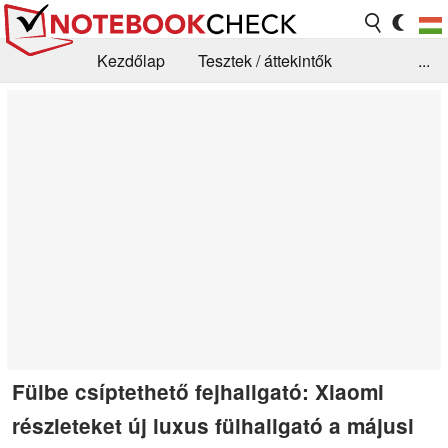
Kezdőlap
Tesztek / áttekintők
...
Hírek
GYIK / Technológia / Benchmarkok
Könyvtár
Kapcsolat
Fülbe csíptethető fejhallgató: Xiaomi
részleteket új luxus fülhallgató a májusi