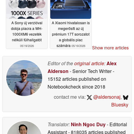
A Sony új verzióval
A Xiaomi hivatalosan is
dobja piacra a WH-
megerősíti az új
1000XM6 vezeték
prémium 17T sorozatot
nélküli fülhallgatót
a globális piac
számára
05/19/2026
05/19/2026
Show more articles
Editor of the
original article
:
Alex
Alderson
- Senior Tech Writer
-
15152 articles published on
Notebookcheck
since 2018
contact me via:
@aldersonaj
,
Bluesky
Translator:
Ninh Ngoc Duy
- Editorial
Assistant
- 818035 articles published