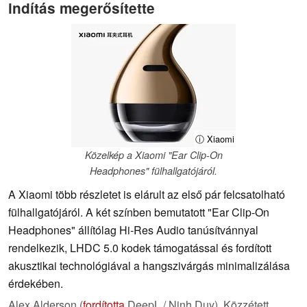
indítás megerősítette
ⓘ Xiaomi
Közelkép a Xiaomi "Ear Clip-On
Headphones" fülhallgatójáról.
A Xiaomi több részletet is elárult az első pár felcsatolható
fülhallgatójáról. A két színben bemutatott "Ear Clip-On
Headphones" állítólag Hi-Res Audio tanúsítvánnyal
rendelkezik, LHDC 5.0 kodek támogatással és fordított
akusztikai technológiával a hangszivárgás minimalizálása
érdekében.
Alex Alderson (
fordította
DeepL / Ninh Duy),
Közzétett