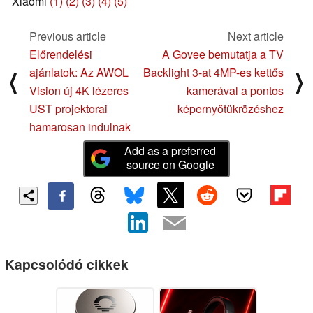
Xiaomi
(1)
(2)
(3)
(4)
(5)
Previous article
Next article
Előrendelési
A Govee bemutatja a TV
ajánlatok: Az AWOL
Backlight 3-at 4MP-es kettős
⟨
⟩
Vision új 4K lézeres
kamerával a pontos
UST projektorai
képernyőtükrözéshez
hamarosan indulnak
Add as a preferred
source on Google
Kapcsolódó cikkek