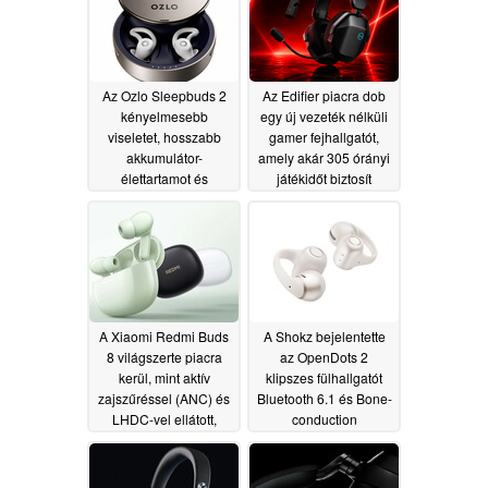
Az Ozlo Sleepbuds 2
Az Edifier piacra dob
kényelmesebb
egy új vezeték nélküli
viseletet, hosszabb
gamer fejhallgatót,
akkumulátor-
amely akár 305 órányi
élettartamot és
játékidőt biztosít
továbbfejlesztett
07/02/2026
alváskövetést kínál
07/30/2026
A Xiaomi Redmi Buds
A Shokz bejelentette
8 világszerte piacra
az OpenDots 2
kerül, mint aktív
klipszes fülhallgatót
zajszűréssel (ANC) és
Bluetooth 6.1 és Bone-
LHDC-vel ellátott,
conduction
kedvező árú fülhallgató
mikrofonokkal
06/05/2026
06/21/2026