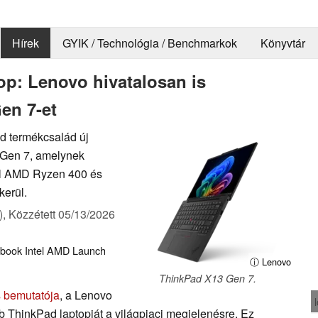
Hírek
GYIK / Technológia / Benchmarkok
Könyvtár
top: Lenovo hivatalosan is
en 7-et
d termékcsalád új
 Gen 7, amelynek
ell AMD Ryzen 400 és
kerül.
),
Közzétett
05/13/2026
ebook
Intel
AMD
Launch
ⓘ Lenovo
ThinkPad X13 Gen 7.
s bemutatója
, a Lenovo
b ThinkPad laptopját a világpiaci megjelenésre. Ez