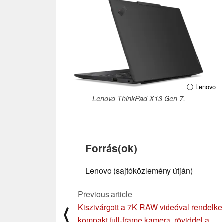
ⓘ Lenovo
Lenovo ThinkPad X13 Gen 7.
Forrás(ok)
Lenovo (sajtóközlemény útján)
Previous article
Kiszivárgott a 7K RAW videóval rendelk
⟨
kompakt full-frame kamera, röviddel a