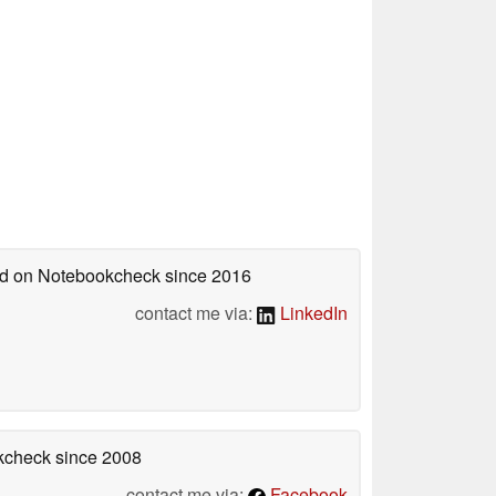
hed on Notebookcheck
since 2016
contact me via:
LinkedIn
okcheck
since 2008
contact me via:
Facebook