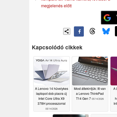
megjelenés előtt
Kapcsolódó cikkek
A Lenovo 14 hüvelykes
Most áttekintjük: Itt van
A 
laptopot dob piacra új
a Lenovo ThinkPad
Intel Core Ultra X9
T14 Gen 7
h
05/14/2026
378H processzorral
In
05/14/2026