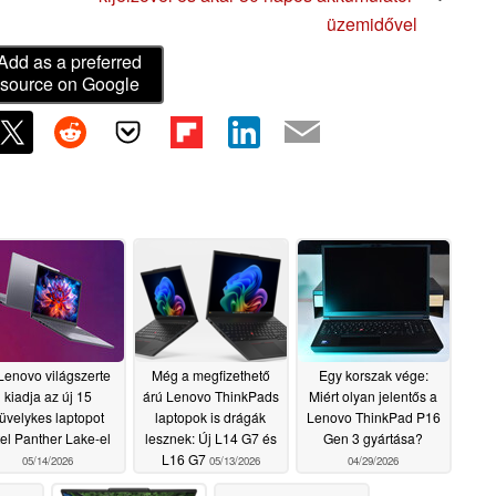
üzemidővel
Add as a preferred
source on Google
Lenovo világszerte
Még a megfizethető
Egy korszak vége:
kiadja az új 15
árú Lenovo ThinkPads
Miért olyan jelentős a
üvelykes laptopot
laptopok is drágák
Lenovo ThinkPad P16
tel Panther Lake-el
lesznek: Új L14 G7 és
Gen 3 gyártása?
L16 G7
05/14/2026
05/13/2026
04/29/2026