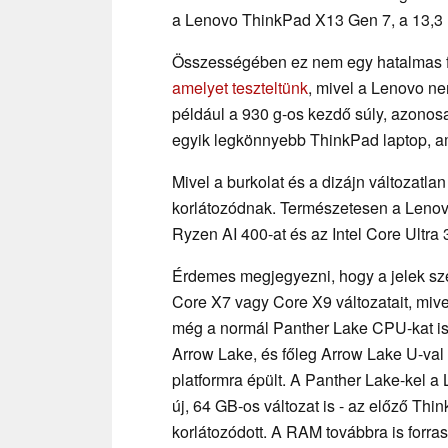
a Lenovo ThinkPad X13 Gen 7, a 13,3 h
Összességében ez nem egy hatalmas fr
amelyet teszteltünk
, mivel a Lenovo nem
például a 930 g-os kezdő súly, azono
egyik legkönnyebb ThinkPad laptop, ami
Mivel a burkolat és a dizájn változatla
korlátozódnak. Természetesen a Lenov
Ryzen AI 400-at és az Intel Core Ultra
Érdemes megjegyezni, hogy a jelek sze
Core X7 vagy Core X9 változatait, miv
még a normál Panther Lake CPU-kat is 
Arrow Lake, és főleg Arrow Lake U-val 
platformra épült. A Panther Lake-kel a 
új, 64 GB-os változat is - az előző Th
korlátozódott. A RAM továbbra is forras