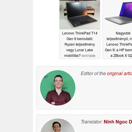
Lenovo ThinkPad T14
Nagyobb
Gen 6 bemutató:
teljesítményű, m
Ryzen teljesítmény
Lenovo ThinkP
vagy Lunar Lake
Gen 9: a HP bem
mobilitás?
a ZBook X G2
04/07/2026
03/25/2026
Editor of the
original arti
Translator:
Ninh Ngoc 