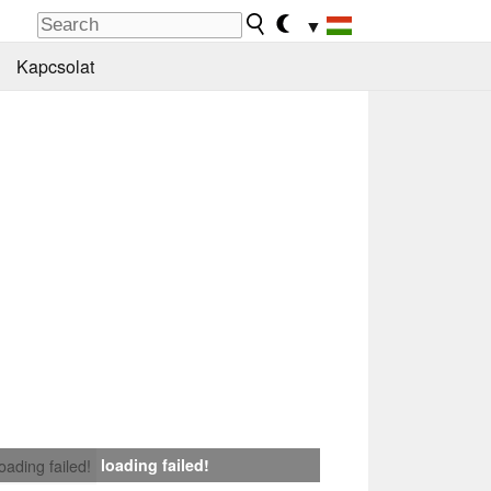
▼
Kapcsolat
loading failed!
loading failed!