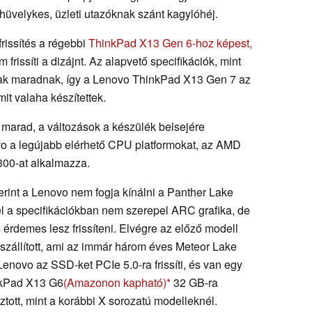
üvelykes, üzleti utazóknak szánt kagylóhéj.
issítés a régebbi
ThinkPad X13 Gen 6-hoz képest,
 frissíti a dizájnt. Az alapvető specifikációk, mint
sak maradnak, így a Lenovo ThinkPad X13 Gen 7 az
t valaha készítettek.
n marad, a változások a készülék belsejére
o a legújabb elérhető CPU platformokat, az AMD
 300-at alkalmazza.
rint a Lenovo nem fogja kínálni a Panther Lake
el a specifikációkban nem szerepel ARC grafika, de
érdemes lesz frissíteni. Elvégre az előző modell
szállított, ami az immár három éves Meteor Lake
Lenovo az SSD-ket PCIe 5.0-ra frissíti, és van egy
inkPad X13 G6
(Amazonon kapható)
32 GB-ra
ztott, mint a korábbi X sorozatú modelleknél.