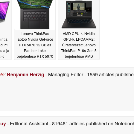
Lenovo ThinkPad
AMD CPU-k, Nvidia
int a
laptop Nvidia GeForce
GPU-k, LPCAMM2:
ad P1
RTX 5070 12 GB és
Újratervezett Lenovo
utatja
Panther Lake
ThinkPad P16s Gen 5
i-t
bejelentése RTX 5070
bejelentése AMD
12 GB és Panther Lake
Ryzen 9 HX 400-zal
03/22/2026
03/17/2026
cle
:
Benjamin Herzig
- Managing Editor
- 1559 articles publis
Duy
- Editorial Assistant
- 819461 articles published on Notebo