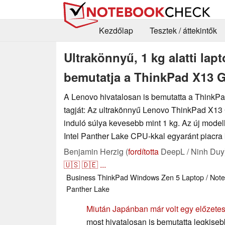
Kezdőlap
Tesztek / áttekintők
Ultrakönnyű, 1 kg alatti lap
bemutatja a ThinkPad X13 G
A Lenovo hivatalosan is bemutatta a ThinkPa
tagját: Az ultrakönnyű Lenovo ThinkPad X13
induló súlya kevesebb mint 1 kg. Az új mod
Intel Panther Lake CPU-kkal egyaránt piacra 
Benjamin Herzig (
fordította
DeepL / Ninh Duy
🇺🇸
🇩🇪
...
Business
ThinkPad
Windows
Zen 5
Laptop / Not
Panther Lake
Miután Japánban már volt egy előzete
most hivatalosan is bemutatta legkiseb