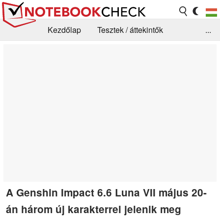
Kezdőlap
Tesztek / áttekintők
...
Hírek
GYIK / Technológia / Benchmarkok
Könyvtár
Kapcsolat
A Genshin Impact 6.6 Luna VII május 20-
án három új karakterrel jelenik meg