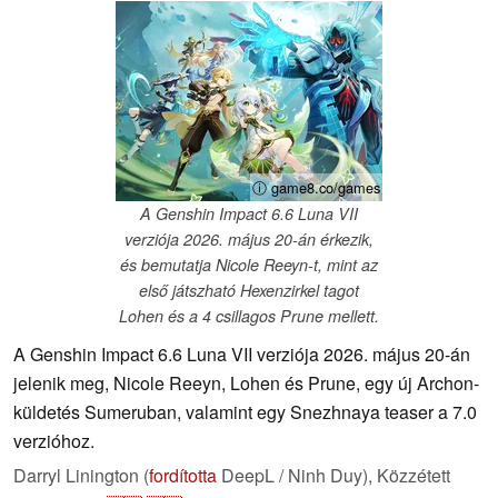
ⓘ game8.co/games
A Genshin Impact 6.6 Luna VII
verziója 2026. május 20-án érkezik,
és bemutatja Nicole Reeyn-t, mint az
első játszható Hexenzirkel tagot
Lohen és a 4 csillagos Prune mellett.
A Genshin Impact 6.6 Luna VII verziója 2026. május 20-án
jelenik meg, Nicole Reeyn, Lohen és Prune, egy új Archon-
küldetés Sumeruban, valamint egy Snezhnaya teaser a 7.0
verzióhoz.
Darryl Linington (
fordította
DeepL / Ninh Duy),
Közzétett