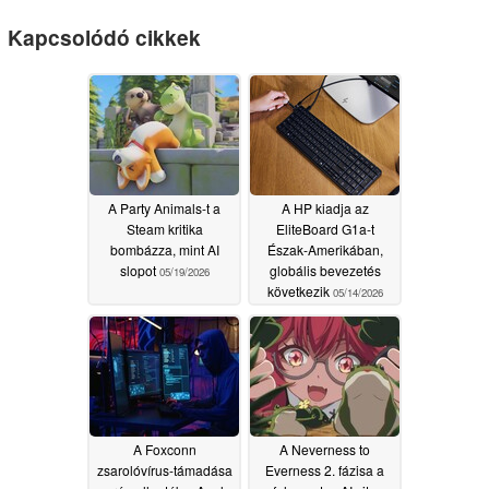
Kapcsolódó cikkek
A Party Animals-t a
A HP kiadja az
Steam kritika
EliteBoard G1a-t
bombázza, mint AI
Észak-Amerikában,
slopot
globális bevezetés
05/19/2026
következik
05/14/2026
A Foxconn
A Neverness to
zsarolóvírus-támadása
Everness 2. fázisa a