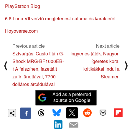
PlayStation Blog
6.6 Luna VII verzió megjelenési dátuma és karakterei
Hoyoverse.com
Previous article
Next article
Szivárgás: Casio titán G-
Ingyenes játék: Nagyon
Shock MRG-BF1000EB-
ígéretes korai
⟨
⟩
1A felszínen, fazettált
kritikákkal indul a
zafír lünettával, 7700
Steamen
dolláros árcédulával
Add as a preferred
source on Google