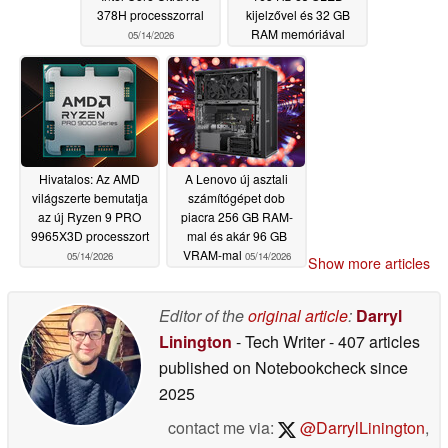
378H processzorral
kijelzővel és 32 GB
RAM memóriával
05/14/2026
05/14/2026
Hivatalos: Az AMD
A Lenovo új asztali
világszerte bemutatja
számítógépet dob
az új Ryzen 9 PRO
piacra 256 GB RAM-
9965X3D processzort
mal és akár 96 GB
VRAM-mal
05/14/2026
05/14/2026
Show more articles
Editor of the
original article
:
Darryl
Linington
- Tech Writer
- 407 articles
published on Notebookcheck
since
2025
contact me via:
@DarrylLinington
,