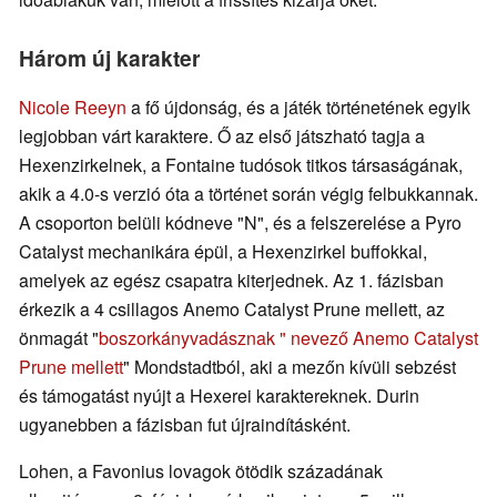
Három új karakter
Nicole Reeyn
a fő újdonság, és a játék történetének egyik
legjobban várt karaktere. Ő az első játszható tagja a
Hexenzirkelnek, a Fontaine tudósok titkos társaságának,
akik a 4.0-s verzió óta a történet során végig felbukkannak.
A csoporton belüli kódneve "N", és a felszerelése a Pyro
Catalyst mechanikára épül, a Hexenzirkel buffokkal,
amelyek az egész csapatra kiterjednek. Az 1. fázisban
érkezik a 4 csillagos Anemo Catalyst Prune mellett, az
önmagát "
boszorkányvadásznak " nevező Anemo Catalyst
Prune mellett
" Mondstadtból, aki a mezőn kívüli sebzést
és támogatást nyújt a Hexerei karaktereknek. Durin
ugyanebben a fázisban fut újraindításként.
Lohen, a Favonius lovagok ötödik századának