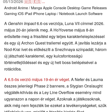
05/13/2026
🇺🇸
🇪🇸
...
Android
Anime / Manga
Apple
Console
Desktop
Game Releases
Gaming
iOS
iPad
iPhone
Laptop / Notebook
Launch
Software
A
Genshin Impact
6.6-os verziója, Luna VII címmel 2026.
május 20-án jelenik meg. A HoYoverse május 8-án
erősítette meg a frissítést egy teljes karakterleleplezéssel
és egy új Archon Quest trailerrel együtt. A javítás lezárja a
Nod-Krai ívet és előkészíti a Snezhnaya színpadát, három
új játszható karakterrel, egy kulcsfontosságú
történetfejlődéssel és egy új heti boss belépésével a
rotációba.
A 6.5-ös verzió május 19-én ér véget
. A Nefer és Lauma
összes jelenlegi Phase 2 bannere, a Stygian Onslaught
végjáték-kihívás és a Ley Line Overflow esemény mind
ugyanazon a napon ér véget. Azoknak a játékosoknak,
akik még nem fejezték be ezeket a tevékenységeket, szűk
időablakuk van, mielőtt a frissítés kizárja őket.