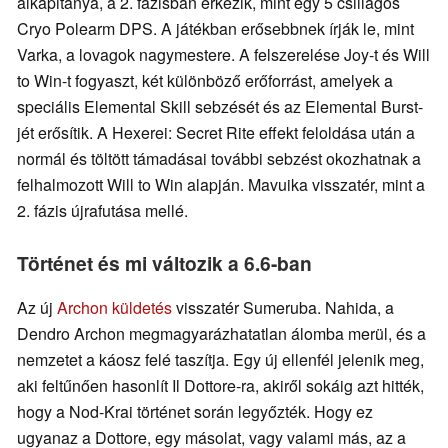
alkapitánya, a 2. fázisban érkezik, mint egy 5 csillagos
Cryo Polearm DPS. A játékban erősebbnek írják le, mint
Varka, a lovagok nagymestere. A felszerelése Joy-t és Will
to Win-t fogyaszt, két különböző erőforrást, amelyek a
speciális Elemental Skill sebzését és az Elemental Burst-
jét erősítik. A Hexerei: Secret Rite effekt feloldása után a
normál és töltött támadásai további sebzést okozhatnak a
felhalmozott Will to Win alapján. Mavuika visszatér, mint a
2. fázis újrafutása mellé.
Történet és mi változik a 6.6-ban
Az új
Archon küldetés
visszatér Sumeruba. Nahida, a
Dendro Archon megmagyarázhatatlan álomba merül, és a
nemzetet a káosz felé taszítja. Egy új ellenfél jelenik meg,
aki feltűnően hasonlít Il Dottore-ra, akiről sokáig azt hitték,
hogy a Nod-Krai történet során legyőzték. Hogy ez
ugyanaz a Dottore, egy másolat, vagy valami más, az a