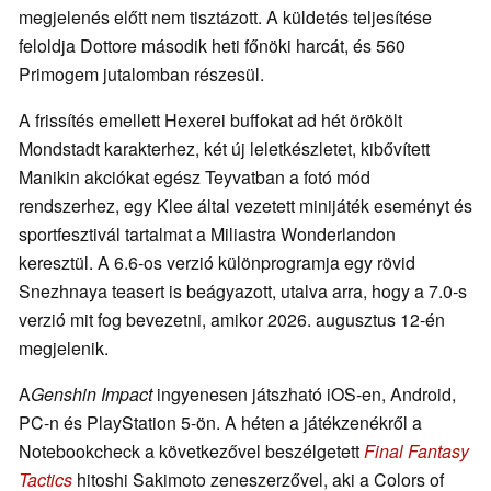
megjelenés előtt nem tisztázott. A küldetés teljesítése
feloldja Dottore második heti főnöki harcát, és 560
Primogem jutalomban részesül.
A frissítés emellett Hexerei buffokat ad hét örökölt
Mondstadt karakterhez, két új leletkészletet, kibővített
Manikin akciókat egész Teyvatban a fotó mód
rendszerhez, egy Klee által vezetett minijáték eseményt és
sportfesztivál tartalmat a Miliastra Wonderlandon
keresztül. A 6.6-os verzió különprogramja egy rövid
Snezhnaya teasert is beágyazott, utalva arra, hogy a 7.0-s
verzió mit fog bevezetni, amikor 2026. augusztus 12-én
megjelenik.
A
Genshin Impact
ingyenesen játszható iOS-en, Android,
PC-n és PlayStation 5-ön. A héten a játékzenékről a
Notebookcheck a következővel beszélgetett
Final Fantasy
Tactics
hitoshi Sakimoto zeneszerzővel, aki a Colors of