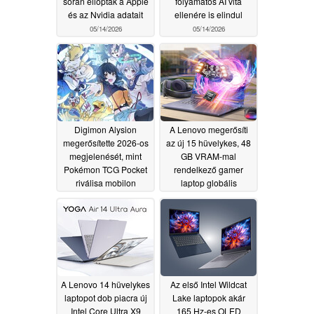
során ellopták a Apple
folyamatos AI vita
és az Nvidia adatait
ellenére is elindul
05/14/2026
05/14/2026
Digimon Alysion
A Lenovo megerősíti
megerősítette 2026-os
az új 15 hüvelykes, 48
megjelenését, mint
GB VRAM-mal
Pokémon TCG Pocket
rendelkező gamer
riválisa mobilon
laptop globális
megjelenését
05/14/2026
05/14/2026
A Lenovo 14 hüvelykes
Az első Intel Wildcat
laptopot dob piacra új
Lake laptopok akár
Intel Core Ultra X9
165 Hz-es OLED