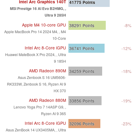
Intel Arc Graphics 140T
41775
Points
MSI Prestige 16 AI Evo B2HMG, ,
Ultra 9 285H
Apple M4 10-core GPU
38291
Points
-8%
Apple MacBook Pro 14 2024 M4, , M4
10-Core
Intel Arc 8-Core iGPU
36741
Points
-12%
Huawei MateBook X Pro 2024, , Ultra
9 185H
AMD Radeon 890M
34259
Points
-18%
Asus Zenbook S 16 UM5606-
RK333W, Zenbook S 16, Ryzen AI 9
HX 370
AMD Radeon 880M
33856
Points
-19%
Lenovo Yoga Pro 7 14ASP G9, ,
Ryzen AI 9 365
Intel Arc 8-Core iGPU
32096
Points
-23%
Asus ZenBook 14 UX3405MA, , Ultra