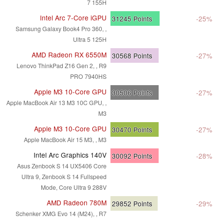
7 155H
Intel Arc 7-Core iGPU
31245
Points
-25%
Samsung Galaxy Book4 Pro 360, ,
Ultra 5 125H
AMD Radeon RX 6550M
30568
Points
-27%
Lenovo ThinkPad Z16 Gen 2, , R9
PRO 7940HS
Apple M3 10-Core GPU
30506
Points
-27%
Apple MacBook Air 13 M3 10C GPU, ,
M3
Apple M3 10-Core GPU
30470
Points
-27%
Apple MacBook Air 15 M3, , M3
Intel Arc Graphics 140V
30092
Points
-28%
Asus Zenbook S 14 UX5406 Core
Ultra 9, Zenbook S 14 Fullspeed
Mode, Core Ultra 9 288V
AMD Radeon 780M
29852
Points
-29%
Schenker XMG Evo 14 (M24), , R7