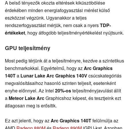
A belső tényezők okozta eltérések kiküszöbölése
érdekében minden energiafogyasztási mérést külső
eszközzel végzünk. Ugyanakkor a teljes
rendszerfogyasztást mérjük, nem csak a nyers
TDP-
értékeket
, hogy átfogóbb teljesítményértékelést nyújtsunk.
GPU teljesítmény
Most pedig térjünk át a teljesítményre, kezdve a szintetikus
benchmarkokkal. Egyértelmű, hogy az
Arc Graphics
140T
a
Lunar Lake Arc Graphics 140V
csúcskategóriás
megvalósításaihoz hasonló szinten teljesít, esetenként
enyhe előnnyel. Az Intel
20%-os
teljesítményjavulást állít
a
Meteor Lake Arc
Graphicshoz képest, és tesztjeink ezt
átlagosan meg is erősítik.
Ez azt jelenti, hogy az
Arc Graphics 140T
felülmúlja az
AMD
Radeon 880M
és
Radeon 890M
iGPU-kat. Azonban