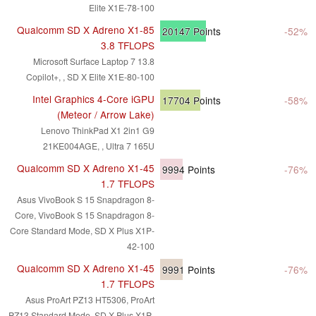
Elite X1E-78-100
Qualcomm SD X Adreno X1-85
20147
Points
-52%
3.8 TFLOPS
Microsoft Surface Laptop 7 13.8
Copilot+, , SD X Elite X1E-80-100
Intel Graphics 4-Core iGPU
17704
Points
-58%
(Meteor / Arrow Lake)
Lenovo ThinkPad X1 2in1 G9
21KE004AGE, , Ultra 7 165U
Qualcomm SD X Adreno X1-45
9994
Points
-76%
1.7 TFLOPS
Asus VivoBook S 15 Snapdragon 8-
Core, VivoBook S 15 Snapdragon 8-
Core Standard Mode, SD X Plus X1P-
42-100
Qualcomm SD X Adreno X1-45
9991
Points
-76%
1.7 TFLOPS
Asus ProArt PZ13 HT5306, ProArt
PZ13 Standard Mode, SD X Plus X1P-