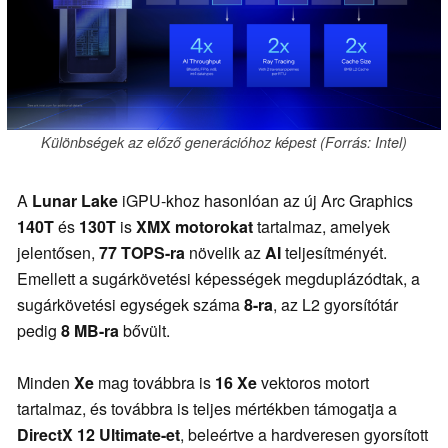
Különbségek az előző generációhoz képest (Forrás: Intel)
A
Lunar Lake
iGPU-khoz hasonlóan az új Arc Graphics
140T
és
130T
is
XMX motorokat
tartalmaz, amelyek
jelentősen,
77 TOPS-ra
növelik az
AI
teljesítményét.
Emellett a sugárkövetési képességek megduplázódtak, a
sugárkövetési egységek száma
8-ra
, az L2 gyorsítótár
pedig
8 MB-ra
bővült.
Minden
Xe
mag továbbra is
16 Xe
vektoros motort
tartalmaz, és továbbra is teljes mértékben támogatja a
DirectX 12 Ultimate-et
, beleértve a hardveresen gyorsított