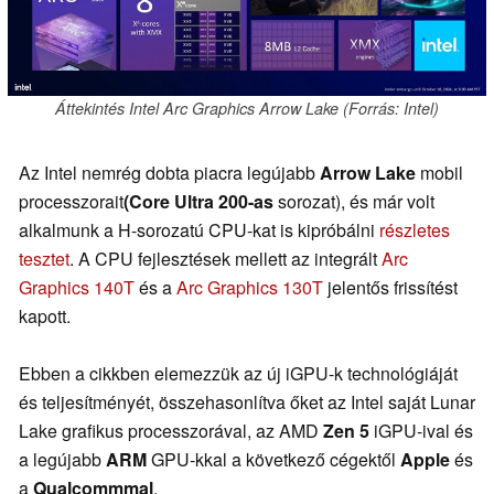
Áttekintés Intel Arc Graphics Arrow Lake (Forrás: Intel)
Az Intel nemrég dobta piacra legújabb
Arrow Lake
mobil
processzorait
(Core Ultra 200-as
sorozat), és már volt
alkalmunk a H-sorozatú CPU-kat is kipróbálni
részletes
tesztet
. A CPU fejlesztések mellett az integrált
Arc
Graphics 140T
és a
Arc Graphics 130T
jelentős frissítést
kapott.
Ebben a cikkben elemezzük az új iGPU-k technológiáját
és teljesítményét, összehasonlítva őket az Intel saját Lunar
Lake grafikus processzorával, az AMD
Zen 5
iGPU-ival és
a legújabb
ARM
GPU-kkal a következő cégektől
Apple
és
a
Qualcommmal
.