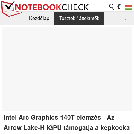
Kezdőlap
Tesztek / áttekintők
...
Hírek
GYIK / Technológia / Benchmarkok
Könyvtár
Kapcsolat
Intel Arc Graphics 140T elemzés - Az
Arrow Lake-H iGPU támogatja a képkocka