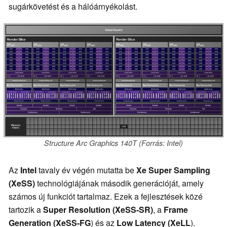
sugárkövetést és a hálóárnyékolást.
Structure Arc Graphics 140T (Forrás: Intel)
Az
Intel
tavaly év végén mutatta be
Xe Super Sampling
(XeSS)
technológiájának második generációját, amely
számos új funkciót tartalmaz. Ezek a fejlesztések közé
tartozik a
Super Resolution (XeSS-SR)
, a
Frame
Generation (XeSS-FG
) és az
Low Latency (XeLL
).