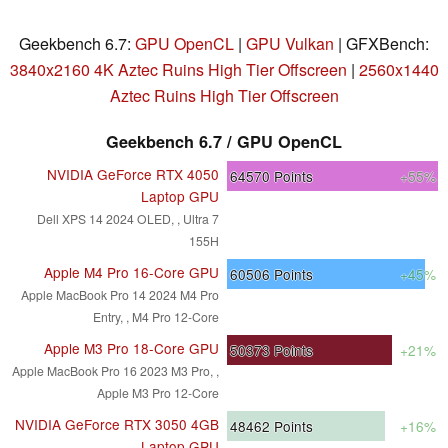
Geekbench 6.7:
GPU OpenCL
|
GPU Vulkan
| GFXBench:
3840x2160 4K Aztec Ruins High Tier Offscreen
|
2560x1440
Aztec Ruins High Tier Offscreen
Geekbench 6.7 / GPU OpenCL
NVIDIA GeForce RTX 4050
64570
Points
+55%
Laptop GPU
Dell XPS 14 2024 OLED, , Ultra 7
155H
Apple M4 Pro 16-Core GPU
60506
Points
+45%
Apple MacBook Pro 14 2024 M4 Pro
Entry, , M4 Pro 12-Core
Apple M3 Pro 18-Core GPU
50373
Points
+21%
Apple MacBook Pro 16 2023 M3 Pro, ,
Apple M3 Pro 12-Core
NVIDIA GeForce RTX 3050 4GB
48462
Points
+16%
Laptop GPU