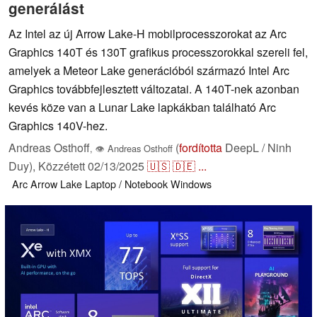
generálást
Az Intel az új Arrow Lake-H mobilprocesszorokat az Arc
Graphics 140T és 130T grafikus processzorokkal szereli fel,
amelyek a Meteor Lake generációból származó Intel Arc
Graphics továbbfejlesztett változatai. A 140T-nek azonban
kevés köze van a Lunar Lake lapkákban található Arc
Graphics 140V-hez.
Andreas Osthoff
(
fordította
DeepL / Ninh
,
👁
Andreas Osthoff
Duy),
Közzétett
02/13/2025
🇺🇸
🇩🇪
...
Arc
Arrow Lake
Laptop / Notebook
Windows