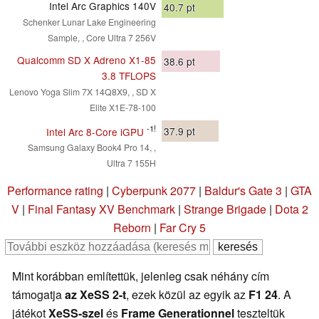
Intel Arc Graphics 140V
40.7
pt
Schenker Lunar Lake Engineering
Sample, , Core Ultra 7 256V
Qualcomm SD X Adreno X1-85
38.6
pt
3.8 TFLOPS
Lenovo Yoga Slim 7X 14Q8X9, , SD X
Elite X1E-78-100
-1!
37.9
pt
Intel Arc 8-Core iGPU
Samsung Galaxy Book4 Pro 14, ,
Ultra 7 155H
Performance rating
|
Cyberpunk 2077
|
Baldur's Gate 3
|
GTA
V
|
Final Fantasy XV Benchmark
|
Strange Brigade
|
Dota 2
Reborn
|
Far Cry 5
Mint korábban említettük, jelenleg csak néhány cím
támogatja
az XeSS 2-t
, ezek közül az egyik az
F1 24
. A
játékot
XeSS-szel
és
Frame Generationnel
teszteltük