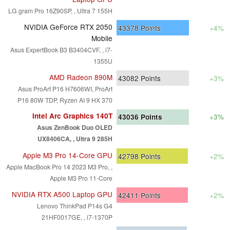
LG gram Pro 16Z90SP, , Ultra 7 155H
NVIDIA GeForce RTX 2050
43378
Points
+4%
Mobile
Asus ExpertBook B3 B3404CVF, , i7-
1355U
AMD Radeon 890M
43082
Points
+3%
Asus ProArt P16 H7606WI, ProArt
P16 80W TDP, Ryzen AI 9 HX 370
Intel Arc Graphics 140T
43036
Points
+3%
Asus ZenBook Duo OLED
UX8406CA, , Ultra 9 285H
Apple M3 Pro 14-Core GPU
42798
Points
+2%
Apple MacBook Pro 14 2023 M3 Pro, ,
Apple M3 Pro 11-Core
NVIDIA RTX A500 Laptop GPU
42411
Points
+2%
Lenovo ThinkPad P14s G4
21HF0017GE, , i7-1370P