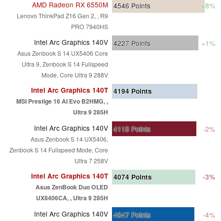
AMD Radeon RX 6550M
4546
Points
+8%
Lenovo ThinkPad Z16 Gen 2, , R9
PRO 7940HS
Intel Arc Graphics 140V
4227
Points
+1%
Asus Zenbook S 14 UX5406 Core
Ultra 9, Zenbook S 14 Fullspeed
Mode, Core Ultra 9 288V
Intel Arc Graphics 140T
4194
Points
MSI Prestige 16 AI Evo B2HMG, ,
Ultra 9 285H
Intel Arc Graphics 140V
4118
Points
-2%
Asus Zenbook S 14 UX5406,
Zenbook S 14 Fullspeed Mode, Core
Ultra 7 258V
Intel Arc Graphics 140T
4074
Points
-3%
Asus ZenBook Duo OLED
UX8406CA, , Ultra 9 285H
Intel Arc Graphics 140V
4047
Points
-4%