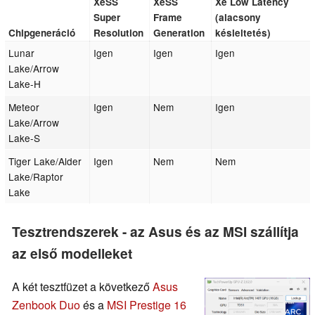
XeSS
XeSS
Xe Low Latency
Super
Frame
(alacsony
Chipgeneráció
Resolution
Generation
késleltetés)
Lunar
Igen
Igen
Igen
Lake/Arrow
Lake-H
Meteor
Igen
Nem
Igen
Lake/Arrow
Lake-S
Tiger Lake/Alder
Igen
Nem
Nem
Lake/Raptor
Lake
Tesztrendszerek - az Asus és az MSI szállítja
az első modelleket
A két tesztfüzet a következő
Asus
Zenbook Duo
és a
MSI Prestige 16