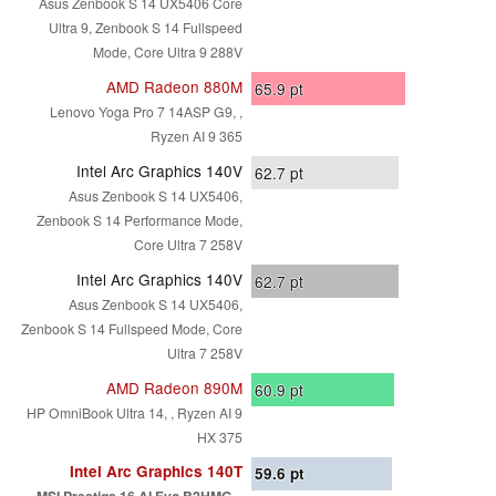
Asus Zenbook S 14 UX5406 Core
Ultra 9, Zenbook S 14 Fullspeed
Mode, Core Ultra 9 288V
AMD Radeon 880M
65.9
pt
Lenovo Yoga Pro 7 14ASP G9, ,
Ryzen AI 9 365
Intel Arc Graphics 140V
62.7
pt
Asus Zenbook S 14 UX5406,
Zenbook S 14 Performance Mode,
Core Ultra 7 258V
Intel Arc Graphics 140V
62.7
pt
Asus Zenbook S 14 UX5406,
Zenbook S 14 Fullspeed Mode, Core
Ultra 7 258V
AMD Radeon 890M
60.9
pt
HP OmniBook Ultra 14, , Ryzen AI 9
HX 375
Intel Arc Graphics 140T
59.6
pt
MSI Prestige 16 AI Evo B2HMG, ,