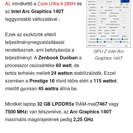
AI
, mindkettő a
Core Ultra 9 285H
és
az
Intel Arc Graphics 140T
leggyorsabb változatával
.
Ezek az eszközök eltérő
teljesítménymegvalósítással
rendelkeznek, ami befolyásolja a
GPU-Z Intel Arc
teljesítményt. A
Zenbook Duóban
a
Graphics 140T
processzor csúcsértéke
60 watt
, de
tartós terhelés mellett
24 watton
stabilizálódik. Ezzel
szemben a
Prestige 16
rövid időre eléri a
115 wattot
,
mielőtt gyorsan
45 wattra
állna be.
Mindkét laptop
32 GB
LPDDR5x
RAM-mal
(7467
vagy
7500 MHz
) van felszerelve, az
Arc Graphics 140T
maximális magórajelének pedig
2,25 GHz
.