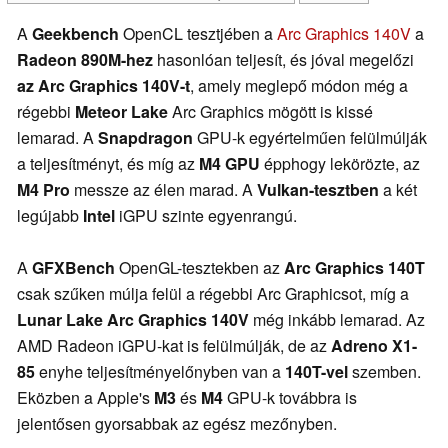
A
Geekbench
OpenCL tesztjében a
Arc Graphics 140V
a
Radeon 890M-hez
hasonlóan teljesít, és jóval megelőzi
az Arc Graphics 140V-t
, amely meglepő módon még a
régebbi
Meteor Lake
Arc Graphics mögött is kissé
lemarad. A
Snapdragon
GPU-k egyértelműen felülmúlják
a teljesítményt, és míg az
M4 GPU
épphogy lekörözte, az
M4 Pro
messze az élen marad. A
Vulkan-tesztben
a két
legújabb
Intel
iGPU szinte egyenrangú.
A
GFXBench
OpenGL-tesztekben az
Arc Graphics 140T
csak szűken múlja felül a régebbi Arc Graphicsot, míg a
Lunar Lake Arc Graphics 140V
még inkább lemarad. Az
AMD Radeon iGPU-kat is felülmúlják, de az
Adreno X1-
85
enyhe teljesítményelőnyben van a
140T-vel
szemben.
Eközben a Apple's
M3
és
M4
GPU-k továbbra is
jelentősen gyorsabbak az egész mezőnyben.