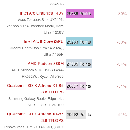
8845HS
Intel Arc Graphics 140V
29389
Points
-30%
Asus Zenbook S 14 UX5406,
Zenbook S 14 Standard Mode, Core
Ultra 7 258V
Intel Arc 8-Core iGPU
29233
Points
-30%
Xiaomi RedmiBook Pro 14 2024, ,
Ultra 7 155H
AMD Radeon 880M
27595
Points
-34%
Asus Zenbook S 16 UM5606WA-
RK052W, , Ryzen AI 9 365
Qualcomm SD X Adreno X1-85
20677
Points
-51%
3.8 TFLOPS
Samsung Galaxy Book4 Edge 14, ,
SD X Elite X1E-80-100
Qualcomm SD X Adreno X1-85
20592
Points
-51%
3.8 TFLOPS
Lenovo Yoga Slim 7X 14Q8X9, , SD X