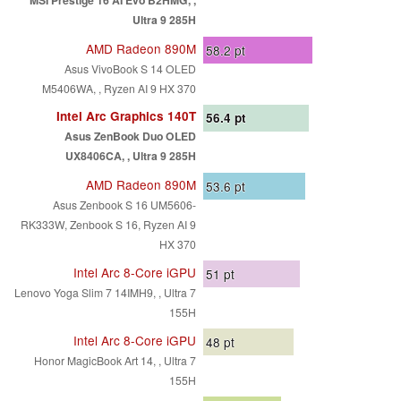
Ultra 9 285H
AMD Radeon 890M
58.2
pt
Asus VivoBook S 14 OLED
M5406WA, , Ryzen AI 9 HX 370
Intel Arc Graphics 140T
56.4
pt
Asus ZenBook Duo OLED
UX8406CA, , Ultra 9 285H
AMD Radeon 890M
53.6
pt
Asus Zenbook S 16 UM5606-
RK333W, Zenbook S 16, Ryzen AI 9
HX 370
Intel Arc 8-Core iGPU
51
pt
Lenovo Yoga Slim 7 14IMH9, , Ultra 7
155H
Intel Arc 8-Core iGPU
48
pt
Honor MagicBook Art 14, , Ultra 7
155H