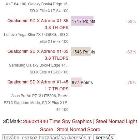
X1E-84-100, Galaxy Book4 Edge 16,
SD X Elite X1E-84-100
Qualcomm SD X Adreno X1-85
1717
Points
-59%
3.8 TFLOPS
Lenovo Yoga Slim 7X 14Q8X9, , SD X
Elite X1E-78-100
Qualcomm SD X Adreno X1-85
1546
Points
-63%
3.8 TFLOPS
Samsung Galaxy Book4 Edge 14, ,
SD X Elite X1E-80-100
Qualcomm SD X Adreno X1-45
877
Points
-79%
1.7 TFLOPS
Asus ProArt PZ13 HT5306, ProArt
PZ13 Standard Mode, SD X Plus X1P-
42-100
3DMark:
2560x1440 Time Spy Graphics
|
Steel Nomad Light
Score
|
Steel Nomad Score