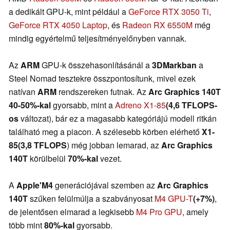
a dedikált GPU-k, mint például a
GeForce RTX 3050 Ti
,
GeForce RTX 4050 Laptop
, és
Radeon RX 6550M
még
mindig egyértelmű teljesítményelőnyben vannak.
Az
ARM
GPU-k összehasonlításánál a
3DMarkban
a
Steel Nomad tesztekre összpontosítunk, mivel ezek
natívan
ARM
rendszereken futnak. Az
Arc Graphics 140T
40-50%-kal
gyorsabb, mint a
Adreno X1-85
(4,6 TFLOPS-
os
változat), bár ez a magasabb kategóriájú modell ritkán
található meg a piacon. A szélesebb körben elérhető
X1-
85
(3,8 TFLOPS
) még jobban lemarad, az
Arc Graphics
140T
körülbelül
70%-kal
vezet.
A
Apple'M4
generációjával szemben az
Arc Graphics
140T
szűken felülmúlja a szabványosat
M4 GPU-T
(+7%)
,
de jelentősen elmarad a legkisebb
M4 Pro GPU
, amely
több mint
80%-kal
gyorsabb.