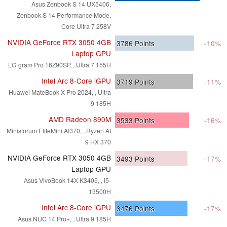
Asus Zenbook S 14 UX5406,
Zenbook S 14 Performance Mode,
Core Ultra 7 258V
NVIDIA GeForce RTX 3050 4GB
3786
Points
-10%
Laptop GPU
LG gram Pro 16Z90SP, , Ultra 7 155H
Intel Arc 8-Core iGPU
3719
Points
-11%
Huawei MateBook X Pro 2024, , Ultra
9 185H
AMD Radeon 890M
3533
Points
-16%
Minisforum EliteMini AI370, , Ryzen AI
9 HX 370
NVIDIA GeForce RTX 3050 4GB
3493
Points
-17%
Laptop GPU
Asus VivoBook 14X K3405, , i5-
13500H
Intel Arc 8-Core iGPU
3476
Points
-17%
Asus NUC 14 Pro+, , Ultra 9 185H