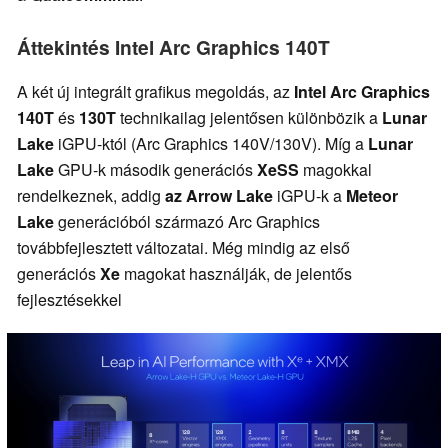
Áttekintés Intel Arc Graphics 140T
A két új integrált grafikus megoldás, az
Intel Arc Graphics
140T
és
130T
technikailag jelentősen különbözik a
Lunar
Lake
iGPU-któl (Arc Graphics 140V/130V). Míg a
Lunar
Lake
GPU-k második generációs
XeSS
magokkal
rendelkeznek, addig
az Arrow Lake
iGPU-k a
Meteor
Lake
generációból származó Arc Graphics
továbbfejlesztett változatai. Még mindig az első
generációs
Xe
magokat használják, de jelentős
fejlesztésekkel