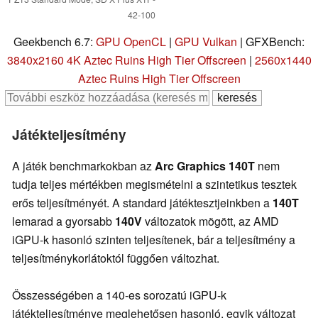
42-100
Geekbench 6.7:
GPU OpenCL
|
GPU Vulkan
| GFXBench:
3840x2160 4K Aztec Ruins High Tier Offscreen
|
2560x1440
Aztec Ruins High Tier Offscreen
Játékteljesítmény
A játék benchmarkokban az
Arc Graphics 140T
nem
tudja teljes mértékben megismételni a szintetikus tesztek
erős teljesítményét. A standard játéktesztjeinkben a
140T
lemarad a gyorsabb
140V
változatok mögött, az AMD
iGPU-k hasonló szinten teljesítenek, bár a teljesítmény a
teljesítménykorlátoktól függően változhat.
Összességében a 140-es sorozatú iGPU-k
játékteljesítménye meglehetősen hasonló, egyik változat