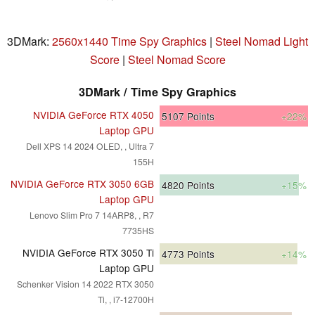
3DMark:
2560x1440 Time Spy Graphics
|
Steel Nomad Light
Score
|
Steel Nomad Score
3DMark / Time Spy Graphics
NVIDIA GeForce RTX 4050
5107
Points
+22%
Laptop GPU
Dell XPS 14 2024 OLED, , Ultra 7
155H
NVIDIA GeForce RTX 3050 6GB
4820
Points
+15%
Laptop GPU
Lenovo Slim Pro 7 14ARP8, , R7
7735HS
NVIDIA GeForce RTX 3050 Ti
4773
Points
+14%
Laptop GPU
Schenker Vision 14 2022 RTX 3050
Ti, , i7-12700H