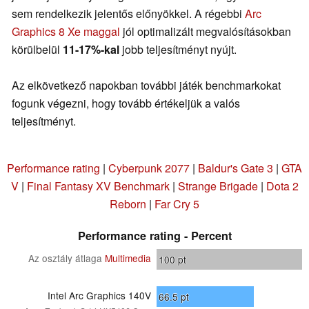
sem rendelkezik jelentős előnyökkel. A régebbi
Arc
Graphics 8 Xe maggal
jól optimalizált megvalósításokban
körülbelül
11-17%-kal
jobb teljesítményt nyújt.
Az elkövetkező napokban további játék benchmarkokat
fogunk végezni, hogy tovább értékeljük a valós
teljesítményt.
Performance rating
|
Cyberpunk 2077
|
Baldur's Gate 3
|
GTA
V
|
Final Fantasy XV Benchmark
|
Strange Brigade
|
Dota 2
Reborn
|
Far Cry 5
Performance rating - Percent
Az osztály átlaga
Multimedia
100
pt
Intel Arc Graphics 140V
66.5
pt