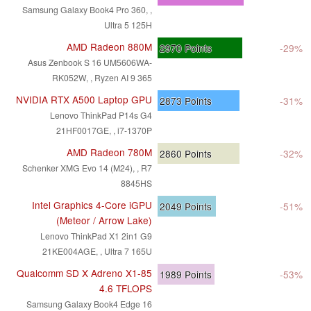
Samsung Galaxy Book4 Pro 360, ,
Ultra 5 125H
AMD Radeon 880M
2970
Points
-29%
Asus Zenbook S 16 UM5606WA-
RK052W, , Ryzen AI 9 365
NVIDIA RTX A500 Laptop GPU
2873
Points
-31%
Lenovo ThinkPad P14s G4
21HF0017GE, , i7-1370P
AMD Radeon 780M
2860
Points
-32%
Schenker XMG Evo 14 (M24), , R7
8845HS
Intel Graphics 4-Core iGPU
2049
Points
-51%
(Meteor / Arrow Lake)
Lenovo ThinkPad X1 2in1 G9
21KE004AGE, , Ultra 7 165U
Qualcomm SD X Adreno X1-85
1989
Points
-53%
4.6 TFLOPS
Samsung Galaxy Book4 Edge 16