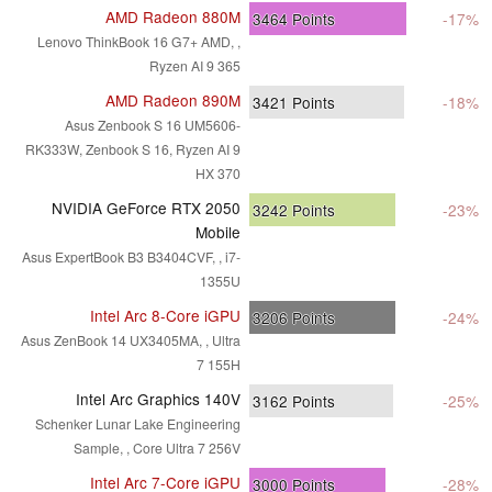
AMD Radeon 880M
3464
Points
-17%
Lenovo ThinkBook 16 G7+ AMD, ,
Ryzen AI 9 365
AMD Radeon 890M
3421
Points
-18%
Asus Zenbook S 16 UM5606-
RK333W, Zenbook S 16, Ryzen AI 9
HX 370
NVIDIA GeForce RTX 2050
3242
Points
-23%
Mobile
Asus ExpertBook B3 B3404CVF, , i7-
1355U
Intel Arc 8-Core iGPU
3206
Points
-24%
Asus ZenBook 14 UX3405MA, , Ultra
7 155H
Intel Arc Graphics 140V
3162
Points
-25%
Schenker Lunar Lake Engineering
Sample, , Core Ultra 7 256V
Intel Arc 7-Core iGPU
3000
Points
-28%