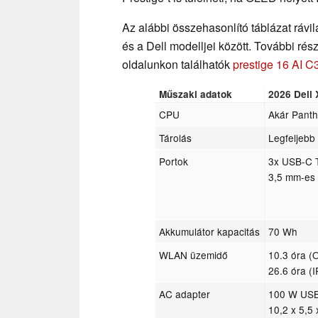
Az alábbi összehasonlító táblázat ráv
és a Dell modelljei között. További rés
oldalunkon találhatók
prestige 16 AI C
Műszaki adatok
2026 Dell
CPU
Akár Panth
Tárolás
Legfeljebb
Portok
3x USB-C T
3,5 mm-es 
Akkumulátor kapacitás
70 Wh
WLAN üzemidő
10.3 óra (
26.6 óra (I
AC adapter
100 W US
10,2 x 5,5 