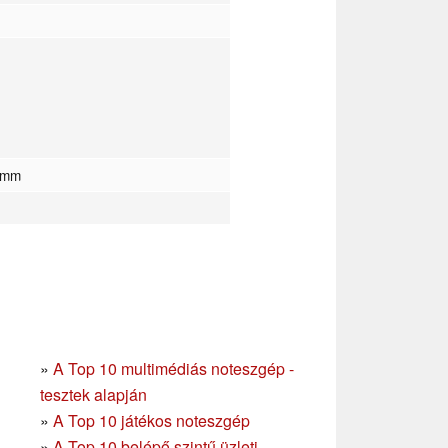
3 mm
»
A Top 10 multimédiás noteszgép -
tesztek alapján
»
A Top 10 játékos noteszgép
»
A Top 10 belépő szintű üzleti