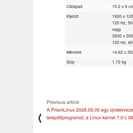
Clickpad
15.2 x 9 c
Kijelző
1920 x 120
120 Hz, 50
vagy
3200 x 20
120 Hz, 40
Méretek
14.62 x 35
Súly
1.72 kg
Previous article
A PrismLinux 2026.05.05 egy újraterveze
⟨
telepítőprogramot, a Linux kernel 7.0-t, t