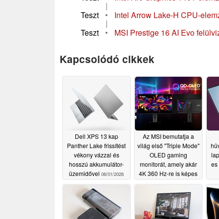
|
Teszt
•
Intel Arrow Lake-H CPU-elemzé
|
Teszt
•
MSI Prestige 16 AI Evo felülvi
Kapcsolódó cikkek
Dell XPS 13 kap
Az MSI bemutatja a
Panther Lake frissítést
világ első "Triple Mode"
hüv
vékony vázzal és
OLED gaming
lap
hosszú akkumulátor-
monitorát, amely akár
es
üzemidővel
4K 360 Hz-re is képes
06/01/2026
05/30/2026