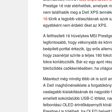
Prestige 16 már elérhetőek, amelyek m
nem találhatók meg a Dell XPS termé
16
tűnik a legjobb választásnak azok 
egyébként nem érdekli őket az XPS.
A felfrissített 16 hüvelykes MSI Presti
legfontosabb, hogy vékonyabb és kön
beépített porttal érkezik, így erős alte
hogy zsanérjai szinte a teljes 180 fok
fokra korlátozódik. Bár ez egy apró ré
tükröződés csökkentésében, ha világo
Másrészt még mindig több ok is szól am
A Dell maghőmérséklete a forgatókönyv
vastagabb kialakításának és nagyobb h
emellett sokoldalúbb USB-C töltést, 
felbontású OLED érintőképernyőt kínál
Prestige-t is túlélheti, ha OLED helyett 