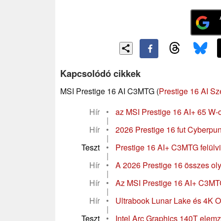
Kapcsolódó cikkek
MSI Prestige 16 AI C3MTG (
Prestige 16 AI Sz
Hír
•
az MSI Prestige 16 AI+ 65 W-os
|
Hír
•
2026 Prestige 16 fut Cyberpun
|
Teszt
•
Prestige 16 AI+ C3MTG felülvi
|
Hír
•
A 2026 Prestige 16 összes oly
|
Hír
•
Az MSI Prestige 16 AI+ C3MTG
|
Hír
•
Ultrabook Lunar Lake és 4K O
|
Teszt
•
Intel Arc Graphics 140T elem