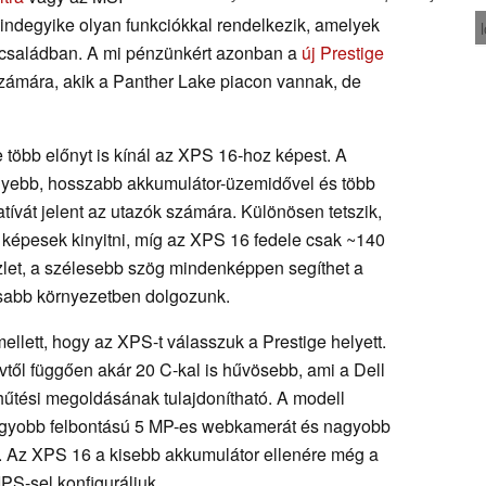
indegyike olyan funkciókkal rendelkezik, amelyek
kcsaládban. A mi pénzünkért azonban a
új Prestige
számára, akik a Panther Lake piacon vannak, de
ge több előnyt is kínál az XPS 16-hoz képest. A
nyebb, hosszabb akkumulátor-üzemidővel és több
rnatívát jelent az utazók számára. Különösen tetszik,
ot képesek kinyitni, míg az XPS 16 fedele csak ~140
szlet, a szélesebb szög mindenképpen segíthet a
sabb környezetben dolgozunk.
ellett, hogy az XPS-t válasszuk a Prestige helyett.
től függően akár 20 C-kal is hűvösebb, ami a Dell
űtési megoldásának tulajdonítható. A modell
nagyobb felbontású 5 MP-es webkamerát és nagyobb
. Az XPS 16 a kisebb akkumulátor ellenére még a
IPS-sel konfiguráljuk.