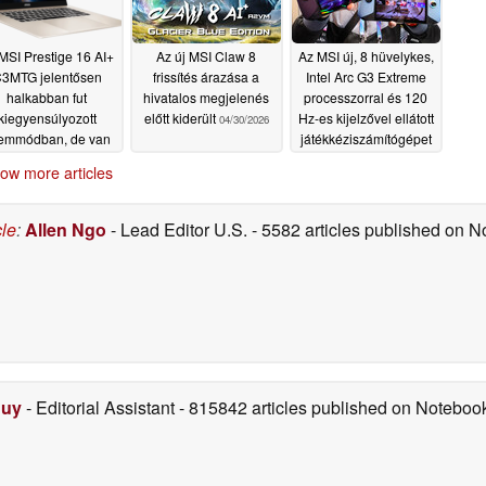
MSI Prestige 16 AI+
Az új MSI Claw 8
Az MSI új, 8 hüvelykes,
3MTG jelentősen
frissítés árazása a
Intel Arc G3 Extreme
halkabban fut
hivatalos megjelenés
processzorral és 120
kiegyensúlyozott
előtt kiderült
Hz-es kijelzővel ellátott
04/30/2026
emmódban, de van
játékkéziszámítógépet
y bökkenő
dob piacra 1.599
05/08/2026
ow more articles
euróért
04/30/2026
cle
:
Allen Ngo
- Lead Editor U.S.
- 5582 articles published on 
Duy
- Editorial Assistant
- 815842 articles published on Notebo