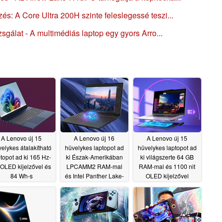
s: A Core Ultra 200H szinte feleslegessé teszi...
zsgálat - A multimédiás laptop egy gyors Arro...
A Lenovo új 15
A Lenovo új 16
A Lenovo új 15
elykes átalakítható
hüvelykes laptopot ad
hüvelykes laptopot ad
topot ad ki 165 Hz-
ki Észak-Amerikában
ki világszerte 64 GB
 OLED kijelzővel és
LPCAMM2 RAM-mal
RAM-mal és 1100 nit
84 Wh-s
és Intel Panther Lake-
OLED kijelzővel
akkumulátorral
rel
05/13/2026
05/13/2026
05/13/2026