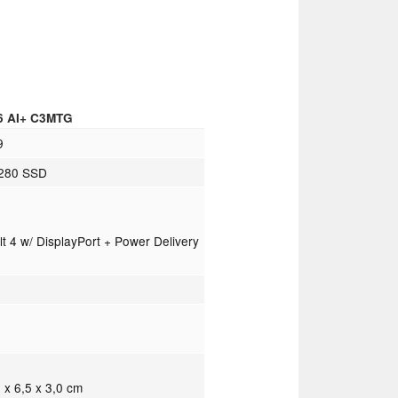
16 AI+ C3MTG
9
2280 SSD
 4 w/ DisplayPort + Power Delivery
5 x 6,5 x 3,0 cm