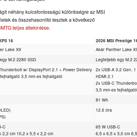
ilágít néhány kulcsfontosságú különbségre az MSI
zletek és összehasonlító tesztek a következő
3MTG teljes áttekintése
.
 XPS 16
2026 MSI Prestige 
er Lake X9
Akár Panther Lake X
 egy M.2 2280 SSD
Legfeljebb egy M.2 
hunderbolt w/ DisplayPort 2.1 + Power Delivery
2x USB-A 3.2 Gen. 1
fejhallgató 3,5 mm-es fejhallgató
HDMI 2.1
2x USB-C Thunderbolt
3,5 mm-es fejhallgató
81 Wh
OLED)
12.6 óra
PS)
B-C
65 W USB-C
x 2,2 cm 10,2 x 5,5 x 2,2 cm
6,5 x 6,5 x 3,0 cm 6,