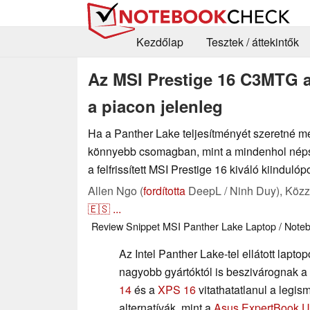
Kezdőlap
Tesztek / áttekintők
Az MSI Prestige 16 C3MTG az
a piacon jelenleg
Ha a Panther Lake teljesítményét szeretné 
könnyebb csomagban, mint a mindenhol néps
a felfrissített MSI Prestige 16 kiváló kiindulóp
Allen Ngo (
fordította
DeepL / Ninh Duy),
Közz
🇪🇸
...
Review Snippet
MSI
Panther Lake
Laptop / Note
Az Intel Panther Lake-tel ellátott lapto
nagyobb gyártóktól is beszivárognak a
14
és a
XPS 16
vitathatatlanul a legis
alternatívák, mint a
Asus ExpertBook Ul