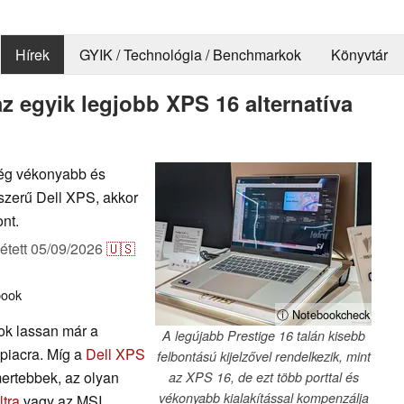
Hírek
GYIK / Technológia / Benchmarkok
Könyvtár
 egyik legjobb XPS 16 alternatíva
még vékonyabb és
zerű Dell XPS, akkor
ont.
étett
05/09/2026
🇺🇸
book
ⓘ Notebookcheck
pok lassan már a
A legújabb Prestige 16 talán kisebb
 piacra. Míg a
Dell XPS
felbontású kijelzővel rendelkezik, mint
mertebbek, az olyan
az XPS 16, de ezt több porttal és
vékonyabb kialakítással kompenzálja
tra
vagy az MSI