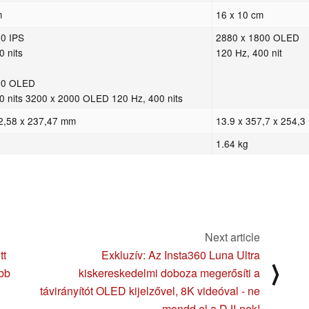
m
16 x 10 cm
0 IPS
2880 x 1800 OLED
0 nits
120 Hz, 400 nit
00 OLED
0 nits 3200 x 2000 OLED 120 Hz, 400 nits
2,58 x 237,47 mm
13.9 x 357,7 x 254,
1.64 kg
Next article
tt
Exkluzív: Az Insta360 Luna Ultra
⟩
öbb
kiskereskedelmi doboza megerősíti a
távirányítót OLED kijelzővel, 8K videóval - ne
mondd el a DJI-nek!