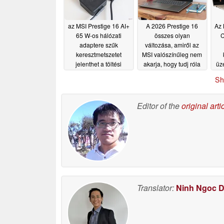
az MSI Prestige 16 AI+
A 2026 Prestige 16
Az 
65 W-os hálózati
összes olyan
C
adaptere szűk
változása, amiről az
keresztmetszetet
MSI valószínűleg nem
jelenthet a töltési
akarja, hogy tudj róla
üz
sebességben
eg
05/10/2026
05/08/2026
Sh
Editor of the
original arti
Translator:
Ninh Ngoc 