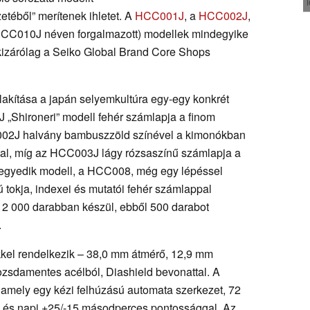
téből” merítenek ihletet. A
HCC001J
, a
HCC002J
,
CC010J néven forgalmazott) modellek mindegyike
 kizárólag a Seiko Global Brand Core Shops
akítása a japán selyemkultúra egy-egy konkrét
 „Shironeri” modell fehér számlapja a finom
C002J halvány bambuszzöld színével a kimonókban
al, míg az HCC003J lágy rózsaszínű számlapja a
 negyedik modell, a HCC008, még egy lépéssel
 tokja, indexei és mutatói fehér számlappal
 2 000 darabban készül, ebből 500 darabot
.
kel rendelkezik – 38,0 mm átmérő, 12,9 mm
rozsdamentes acélból, Diashield bevonattal. A
amely egy kézi felhúzású automata szerkezet, 72
el és napi +25/-15 másodperces pontossággal. Az