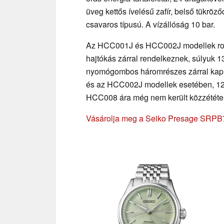
üveg kettős ívelésű zafír, belső tükröző
csavaros típusú. A vízállóság 10 bar.
Az HCC001J és HCC002J modellek roz
hajtókás zárral rendelkeznek, súlyuk 1
nyomógombos háromrészes zárral kaph
és az HCC002J modellek esetében, 12
HCC008 ára még nem került közzététel
Vásárolja meg a Seiko Presage SRPB