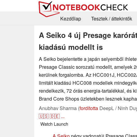
Kezdőlap
Tesztek / áttekintők
A Seiko 4 új Presage karórát
kiadású modellt is
A Seiko bejelentette a japán selyemből ihlete
Presage Classic sorozatú modellt, amelyek 2
kerülnek forgalomba. Az HCC001J, HCC002
limitált kiadású HCC008 modellek mindegyik
rendelkezik, 72 órás energia-tartalékkal, és 
Brand Core Shops üzletekben lesznek kapha
Anubhav Sharma (
fordította
DeepL / Ninh Du
🇺🇸
🇩🇪
...
Watch
Launch
A Seiko
négy vadonatúj Presage Classi