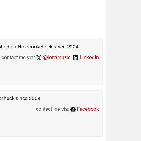
lished on Notebookcheck
since 2024
contact me via:
@lottamuzic
,
LinkedIn
okcheck
since 2008
contact me via:
Facebook