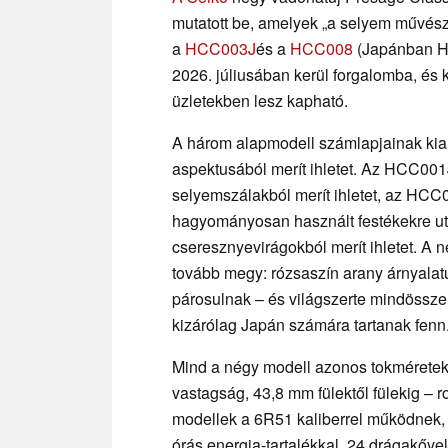
mutatott be, amelyek „a selyem művésze
a
HCC003J
és a
HCC008
(Japánban H
2026. júliusában kerül forgalomba, és
üzletekben lesz kapható.
A három alapmodell számlapjainak kial
aspektusából merít ihletet. Az HCC001J
selyemszálakból merít ihletet, az HC
hagyományosan használt festékekre ut
cseresznyevirágokból merít ihletet. A
tovább megy: rózsaszín arany árnyalatú
párosulnak – és világszerte mindössze
kizárólag Japán számára tartanak fenn
Mind a négy modell azonos tokméretek
vastagság, 43,8 mm fülektől fülekig – 
modellek a 6R51 kaliberrel működnek, 
órás energia-tartalékkal, 24 drágakőv