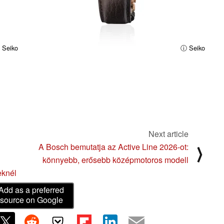
 Seiko
ⓘ Seiko
Next article
A Bosch bemutatja az Active Line 2026-ot:
⟩
könnyebb, erősebb középmotoros modell
eknél
Add as a preferred
source on Google