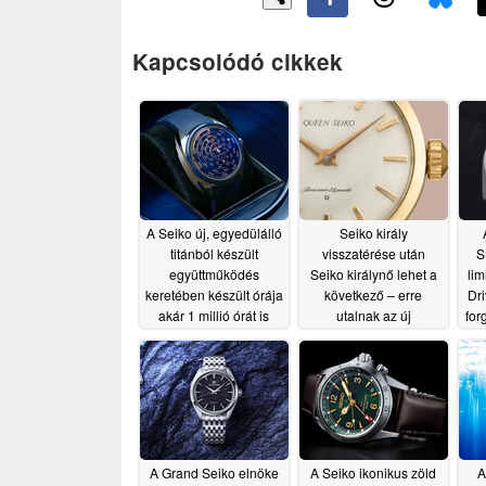
Kapcsolódó cikkek
A Seiko új, egyedülálló
Seiko király
titánból készült
visszatérése után
S
együttműködés
Seiko királynő lehet a
lim
keretében készült órája
következő – erre
Dri
akár 1 millió órát is
utalnak az új
for
képes nyomon követni
védjegybejelentések
s
07/03/2026
06/28/2026
A Grand Seiko elnöke
A Seiko ikonikus zöld
A