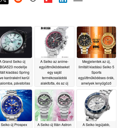
A Grand Seiko új
A Seiko az anime-
Megjelentek az új,
BGA523 modellje
együttműködéseket
limitált kiadású Seiko 5
itált kiadású Spring
egy saját
Sports
ve karóraként kerül
termékcsaláddá
együttműködéses órák,
galomba, pávatollas
alakította, és az új
amelyek lenyűgöző
zámlappal
Fullmetal Alchemist a
dizájnnal
06/18/2026
legújabb kiadás
büszkélkedhetnek
06/18/2026
06/16/2026
 Seiko új Prospex
A Seiko új titán Astron
A Seiko legújabb,