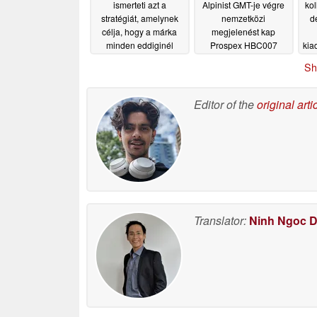
ismerteti azt a
Alpinist GMT-je végre
kol
stratégiát, amelynek
nemzetközi
d
célja, hogy a márka
megjelenést kap
minden eddiginél
Prospex HBC007
kia
magasabb szintre
néven
06/10/2026
Sh
emelkedjen
06/11/2026
Editor of the
original arti
Translator:
Ninh Ngoc 