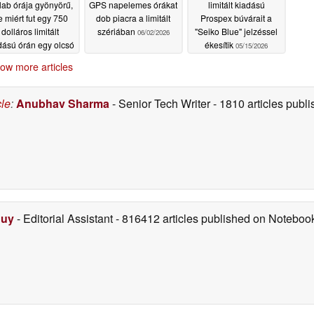
lab órája gyönyörű,
GPS napelemes órákat
limitált kiadású
e miért fut egy 750
dob piacra a limitált
Prospex búvárait a
dolláros limitált
szériában
"Seiko Blue" jelzéssel
06/02/2026
dású órán egy olcsó
ékesítik
05/15/2026
óramű?
06/05/2026
ow more articles
cle
:
Anubhav Sharma
- Senior Tech Writer
- 1810 articles pub
Duy
- Editorial Assistant
- 816412 articles published on Notebo