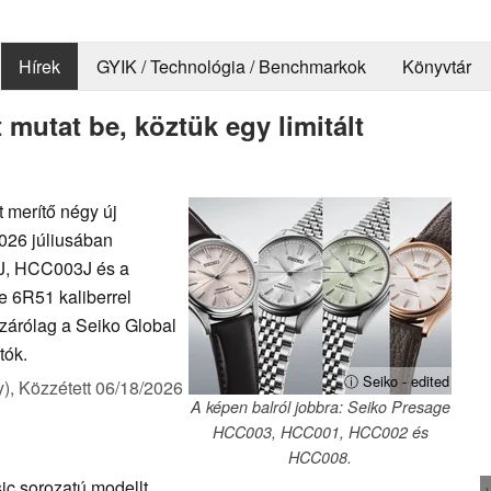
Hírek
GYIK / Technológia / Benchmarkok
Könyvtár
 mutat be, köztük egy limitált
t merítő négy új
026 júliusában
J, HCC003J és a
e 6R51 kaliberrel
kizárólag a Seiko Global
tók.
ⓘ Seiko - edited
y),
Közzétett
06/18/2026
A képen balról jobbra: Seiko Presage
HCC003, HCC001, HCC002 és
HCC008.
c sorozatú modellt