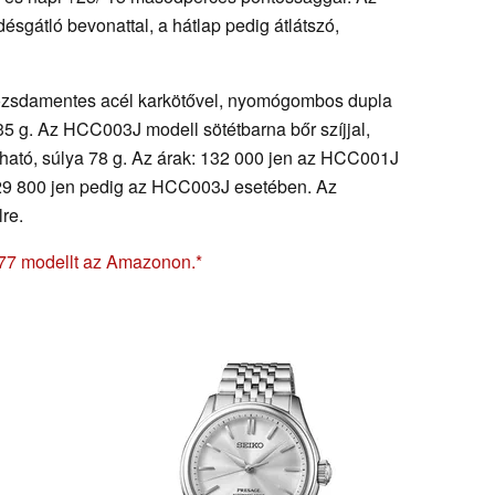
désgátló bevonattal, a hátlap pedig átlátszó,
sdamentes acél karkötővel, nyomógombos dupla
35 g. Az HCC003J modell sötétbarna bőr szíjjal,
ató, súlya 78 g. Az árak: 132 000 jen az HCC001J
9 800 jen pedig az HCC003J esetében. Az
re.
77 modellt az Amazonon.