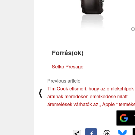
ⓘ
Forrás(ok)
Seiko Presage
Previous article
Tim Cook elismeri, hogy az emlékchipek
⟨
árainak meredeken emelkedése miatt
áremelések várhatók az „ Apple ” termék