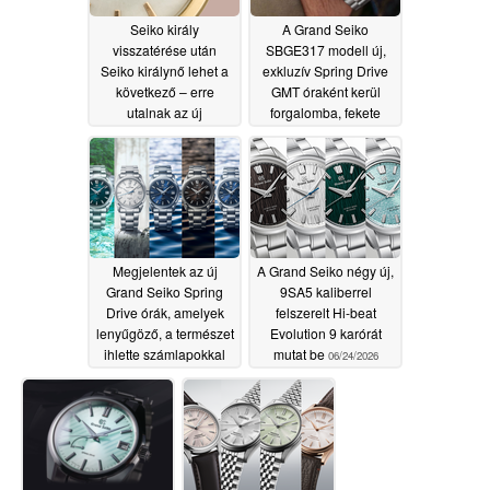
Seiko király
A Grand Seiko
visszatérése után
SBGE317 modell új,
Seiko királynő lehet a
exkluzív Spring Drive
következő – erre
GMT óraként kerül
utalnak az új
forgalomba, fekete
védjegybejelentések
cirkónium-oxid kerámia
kerettel
06/28/2026
06/27/2026
Megjelentek az új
A Grand Seiko négy új,
Grand Seiko Spring
9SA5 kaliberrel
Drive órák, amelyek
felszerelt Hi-beat
lenyűgöző, a természet
Evolution 9 karórát
ihlette számlapokkal
mutat be
06/24/2026
büszkélkedhetnek
06/24/2026