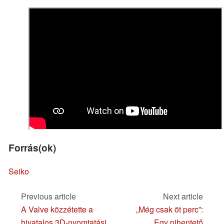
Forrás(ok)
Seiko
Previous article
Next article
A Valve közzétette a
„Még csak öt perc”:
hivatalos 3D-nyomtatási
Egy pihentető