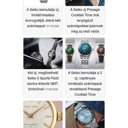
A Seiko bemutatja új,
A Seiko új Presage
limitált kiadású
Cocktail Time órái
kronográfját, élénk kék
lenyűgöző
számlappal
számlapokkal jelennek
07/18/2026
meg az első valós
képeken
07/09/2026
Két új, megfizethető
A Seiko bemutatja a 3
Seiko 5 Sports Field
új, napfényes
karóra érkezik GMT-
mintázatú számlappal
funkcióval
rendelkező Presage
07/08/2026
Cocktail Time
automata karórát
07/07/2026