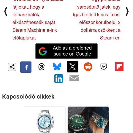
fájlokat, hogy a
városépítő játék, egy
⟨
⟩
felhasználók
igazi rejtett kincs, most
elkészíthessék saját
először körülbelül 2
Steam Machine e-ink
dollárra csökkent a
előlapjukat
Steam-en
Add as a preferred
source on Google
Kapcsolódó cikkek