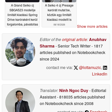
A Grand Seiko új
A Seiko 4 új Presage
SBGA523 modellje
karórát mutat be,
limitált kiadású Spring
köztük egy limitált
Drive karóraként kerül
kiadású modellt is
forgalomba, pávatollas
06/18/2026
Show more articles
számlappal
06/18/2026
Editor of the
original article
:
Anubhav
Sharma
- Senior Tech Writer
- 1817
articles published on Notebookcheck
since 2024
contact me via:
@lottamuzic
,
LinkedIn
Translator:
Ninh Ngoc Duy
- Editorial
Assistant
- 818035 articles published
on Notebookcheck
since 2008
contact me via:
Facebook