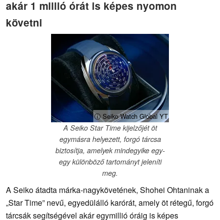
akár 1 millió órát is képes nyomon
követni
ⓘ Seiko Watch Global YT
A Seiko Star Time kijelzőjét öt
egymásra helyezett, forgó tárcsa
biztosítja, amelyek mindegyike egy-
egy különböző tartományt jeleníti
meg.
A Seiko átadta márka-nagykövetének, Shohei Ohtaninak a
„Star Time” nevű, egyedülálló karórát, amely öt rétegű, forgó
tárcsák segítségével akár egymillió óráig is képes