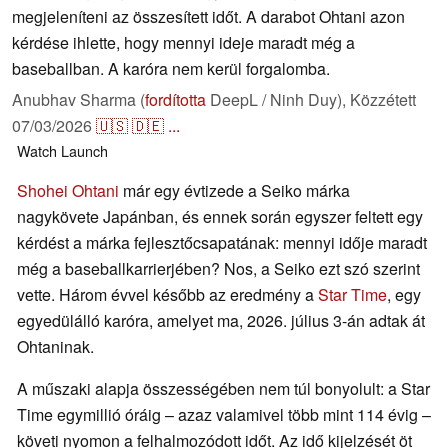
megjeleníteni az összesített időt. A darabot Ohtani azon
kérdése ihlette, hogy mennyi ideje maradt még a
baseballban. A karóra nem kerül forgalomba.
Anubhav Sharma (
fordította
DeepL / Ninh Duy),
Közzétett
07/03/2026
🇺🇸
🇩🇪
...
Watch
Launch
Shohei Ohtani
már egy évtizede a Seiko márka
nagykövete Japánban, és ennek során egyszer feltett egy
kérdést a márka fejlesztőcsapatának: mennyi idője maradt
még a baseballkarrierjében? Nos, a Seiko ezt szó szerint
vette. Három évvel később az eredmény a
Star Time
, egy
egyedülálló karóra, amelyet ma, 2026. július 3-án adtak át
Ohtaninak.
A műszaki alapja összességében nem túl bonyolult: a Star
Time egymillió óráig – azaz valamivel több mint 114 évig –
követi nyomon a felhalmozódott időt. Az idő kijelzését öt