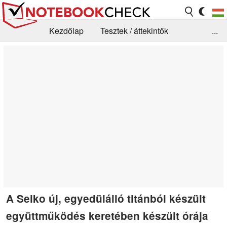
Kezdőlap
Tesztek / áttekintők
...
Hírek
GYIK / Technológia / Benchmarkok
Könyvtár
Kapcsolat
A Seiko új, egyedülálló titánból készült
együttműködés keretében készült órája