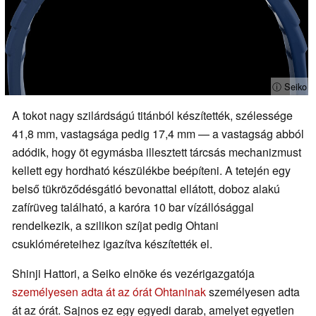
ⓘ Seiko
A tokot nagy szilárdságú titánból készítették, szélessége
41,8 mm, vastagsága pedig 17,4 mm — a vastagság abból
adódik, hogy öt egymásba illesztett tárcsás mechanizmust
kellett egy hordható készülékbe beépíteni. A tetején egy
belső tükröződésgátló bevonattal ellátott, doboz alakú
zafírüveg található, a karóra 10 bar vízállósággal
rendelkezik, a szilikon szíjat pedig Ohtani
csuklóméreteihez igazítva készítették el.
Shinji Hattori, a Seiko elnöke és vezérigazgatója
személyesen adta át az órát Ohtaninak
személyesen adta
át az órát. Sajnos ez egy egyedi darab, amelyet egyetlen