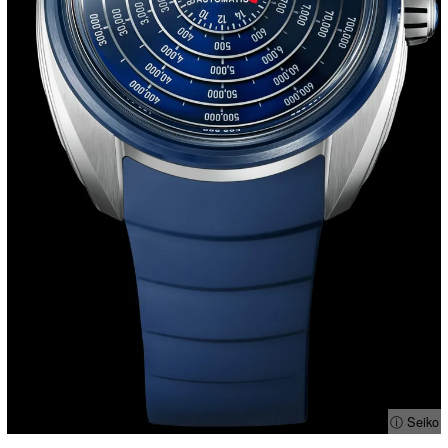
ⓘ Seiko