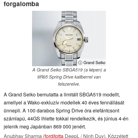
forgalomba
ⓘ Grand Seiko
A Grand Seiko SBGA519 (a képen) a
9R65 Spring Drive kaliberrel van
felszerelve.
A Grand Seiko bemutatta a limitált SBGA519 modellt,
amellyel a Wako-exkluzív modellek 40 éves fennállását
ünnepli. A 100 darabos Spring Drive óra elefántcsont
számlapú, 44GS ihlette tokkal rendelkezik, és június 4-én
jelenik meg Japánban 869 000 jenért.
Anubhav Sharma (
fordította
DeepL / Ninh Duy),
Közzétett