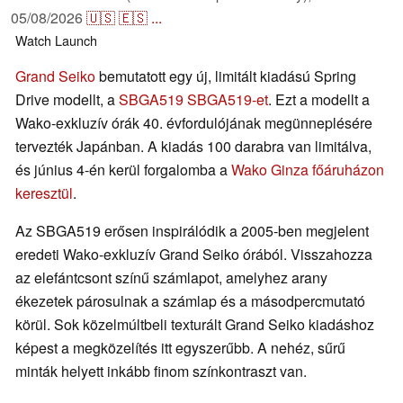
05/08/2026
🇺🇸
🇪🇸
...
Watch
Launch
Grand Seiko
bemutatott egy új, limitált kiadású Spring
Drive modellt, a
SBGA519 SBGA519-et
. Ezt a modellt a
Wako-exkluzív órák 40. évfordulójának megünneplésére
tervezték Japánban. A kiadás 100 darabra van limitálva,
és június 4-én kerül forgalomba a
Wako Ginza főáruházon
keresztül
.
Az SBGA519 erősen inspirálódik a 2005-ben megjelent
eredeti Wako-exkluzív Grand Seiko órából. Visszahozza
az elefántcsont színű számlapot, amelyhez arany
ékezetek párosulnak a számlap és a másodpercmutató
körül. Sok közelmúltbeli texturált Grand Seiko kiadáshoz
képest a megközelítés itt egyszerűbb. A nehéz, sűrű
minták helyett inkább finom színkontraszt van.