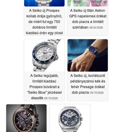
A Seiko új Prospex
A Seiko új titán Astron
kollab órája gyönyörű,
GPS napelemes órákat
de miért fut egy 750
dob piacra a limitált
dolláros limitált
szériában
06/02/2026
kiadású órán egy olcsó
óramű?
06/05/2026
A Seiko legújabb,
A Seiko új, korlátozott
limitált kiadású
példányszámú kék és
Prospex búvárait a
fehér Presage órákat
"Seiko Blue" jelzéssel
dob piacra
05/15/2026
ékesítik
05/15/2026