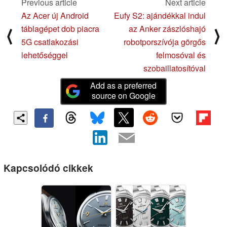
Previous article
Next article
Az Acer új Android
Eufy S2: ajándékkal indul
táblagépet dob piacra
az Anker zászlóshajó
⟨
⟩
5G csatlakozási
robotporszívója görgős
lehetőséggel
felmosóval és
szobaillatosítóval
Add as a preferred
source on Google
Kapcsolódó cikkek