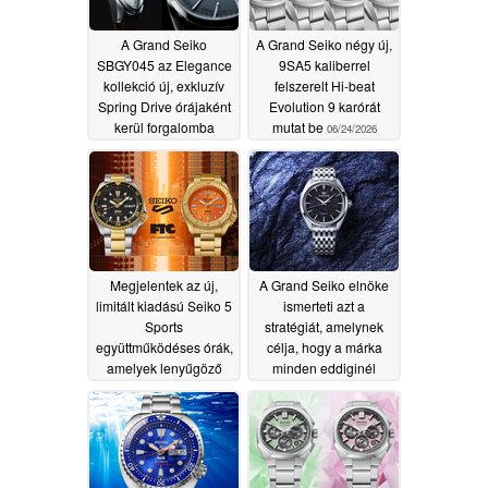
A Grand Seiko
A Grand Seiko négy új,
SBGY045 az Elegance
9SA5 kaliberrel
kollekció új, exkluzív
felszerelt Hi-beat
Spring Drive órájaként
Evolution 9 karórát
kerül forgalomba
mutat be
06/24/2026
06/24/2026
Megjelentek az új,
A Grand Seiko elnöke
limitált kiadású Seiko 5
ismerteti azt a
Sports
stratégiát, amelynek
együttműködéses órák,
célja, hogy a márka
amelyek lenyűgöző
minden eddiginél
dizájnnal
magasabb szintre
büszkélkedhetnek
emelkedjen
06/11/2026
06/16/2026