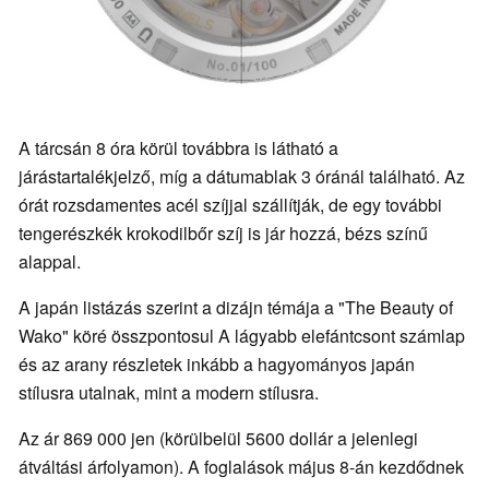
A tárcsán 8 óra körül továbbra is látható a
járástartalékjelző, míg a dátumablak 3 óránál található. Az
órát rozsdamentes acél szíjjal szállítják, de egy további
tengerészkék krokodilbőr szíj is jár hozzá, bézs színű
alappal.
A japán listázás szerint a dizájn témája a "The Beauty of
Wako" köré összpontosul A lágyabb elefántcsont számlap
és az arany részletek inkább a hagyományos japán
stílusra utalnak, mint a modern stílusra.
Az ár 869 000 jen (körülbelül 5600 dollár a jelenlegi
átváltási árfolyamon). A foglalások május 8-án kezdődnek