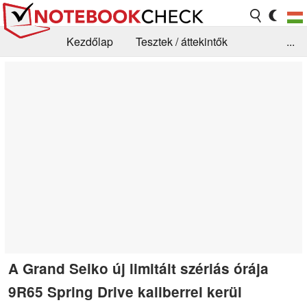
Kezdőlap
Tesztek / áttekintők
...
Hírek
GYIK / Technológia / Benchmarkok
Könyvtár
Kapcsolat
A Grand Seiko új limitált szériás órája
9R65 Spring Drive kaliberrel kerül