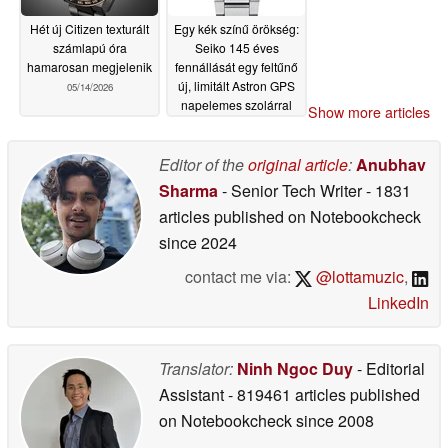
Hét új Citizen texturált
Egy kék színű örökség:
számlapú óra
Seiko 145 éves
hamarosan megjelenik
fennállását egy feltűnő
új, limitált Astron GPS
05/14/2026
napelemes szolárral
Show more articles
ünnepli
05/14/2026
Editor of the
original article
:
Anubhav
Sharma
- Senior Tech Writer
- 1831
articles published on Notebookcheck
since 2024
contact me via:
@lottamuzic
,
LinkedIn
Translator:
Ninh Ngoc Duy
- Editorial
Assistant
- 819461 articles published
on Notebookcheck
since 2008