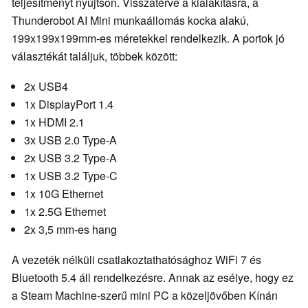
teljesítményt nyújtson. Visszatérve a kialakításra, a
Thunderobot AI Mini munkaállomás kocka alakú,
199x199x199mm-es méretekkel rendelkezik. A portok jó
választékát találjuk, többek között:
2x USB4
1x DisplayPort 1.4
1x HDMI 2.1
3x USB 2.0 Type-A
2x USB 3.2 Type-A
1x USB 3.2 Type-C
1x 10G Ethernet
1x 2.5G Ethernet
2x 3,5 mm-es hang
A vezeték nélküli csatlakoztathatósághoz WiFi 7 és
Bluetooth 5.4 áll rendelkezésre. Annak az esélye, hogy ez
a Steam Machine-szerű mini PC a közeljövőben Kínán