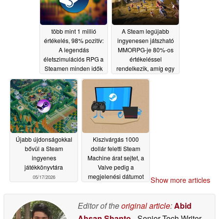
több mint 1 millió
A Steam legújabb
értékelés, 98% pozitív:
ingyenesen játszható
A legendás
MMORPG-je 80%-os
életszimulációs RPG a
értékeléssel
Steamen minden idők
rendelkezik, amíg egy
legalacsonyabb
kicsit közelebbről meg
szintjére esett vissza
nem nézed..
05/18/2026
05/18/2026
Újabb újdonságokkal
Kiszivárgás 1000
bővül a Steam
dollár feletti Steam
ingyenes
Machine árat sejtet, a
játékkönyvtára
Valve pedig a
megjelenési dátumot
05/17/2026
Show more articles
tartalmazó csomagokat
készíti elő
05/16/2026
Editor of the
original article
:
Abid
Ahsan Shanto
- Senior Tech Writer
-