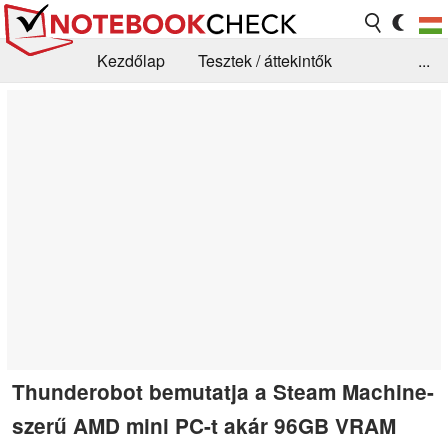
Kezdőlap
Tesztek / áttekintők
...
Hírek
GYIK / Technológia / Benchmarkok
Könyvtár
Kapcsolat
Thunderobot bemutatja a Steam Machine-
szerű AMD mini PC-t akár 96GB VRAM