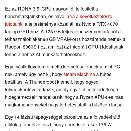
Ez az RDNA 3.5 iGPU nagyon jól teljesített a
benchmarkjainkban, és mivel
arra a következtetésre
jutottunk
, a teljesítménye közel áll az Nvidia RTX 4070
laptop GPU-hoz. A 128 GB teljes rendszermemóriából a
felhasználók akár 96 GB VRAM-ot is hozzárendelhetnek a
Radeon 8060S-hez, ami ezt az integrált GPU-t ideálisnak
tenné a nehéz AI-munkaterhelésekhez.
Egy másik figyelemre méltó kiemelése ennek a mini PC-
nek, amely úgy néz ki, hogy
steam Machine
a hűtési
beállítás. A Thunderobot kiemeli, hogy egyedi
folyadékhűtővel érkezik, amely egy "teljes lefedettségű
hideglemezzel" rendelkezik, hogy a Ryzen APU-t és más
magkomponenseket nagy terhelés alatt is hűvösen tartsa.
Egy 14 fázisú tápegységgel párosítva ez a folyadékhűtő
állítólag lehetővé teszi, hogy a rendszer akár 176 W