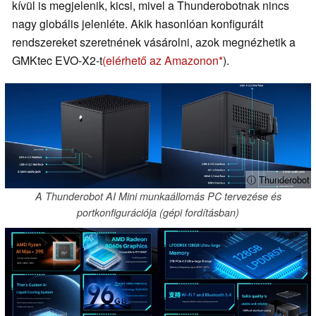
kívül is megjelenik, kicsi, mivel a Thunderobotnak nincs
nagy globális jelenléte. Akik hasonlóan konfigurált
rendszereket szeretnének vásárolni, azok megnézhetik a
GMKtec EVO-X2-t
(elérhető az Amazonon
).
ⓘ Thunderobot
A Thunderobot AI Mini munkaállomás PC tervezése és
portkonfigurációja (gépi fordításban)