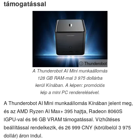
támogatással
ⓘ Thunderobot
A Thunderobot AI Mini munkaállomás
128 GB RAM-mal 3 975 dollárba
kerül Kínában. A képen: promóciós
kép a mini PC renderelésével.
A Thunderobot AI Mini munkaállomás Kínában jelent meg,
és az AMD Ryzen AI Max+ 395 hajtja, Radeon 8060S
iGPU-val és 96 GB VRAM támogatással. Vízhűtéses
beállítással rendelkezik, és 26 999 CNY (körülbelül 3 975
dollár) áron indul.