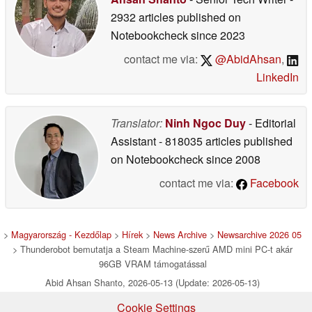
2932 articles published on
Notebookcheck
since 2023
contact me via:
@AbidAhsan
,
LinkedIn
Translator:
Ninh Ngoc Duy
- Editorial
Assistant
- 818035 articles published
on Notebookcheck
since 2008
contact me via:
Facebook
>
Magyarország - Kezdőlap
>
Hírek
>
News Archive
>
Newsarchive 2026 05
> Thunderobot bemutatja a Steam Machine-szerű AMD mini PC-t akár
96GB VRAM támogatással
Abid Ahsan Shanto, 2026-05-13 (Update: 2026-05-13)
Cookie Settings