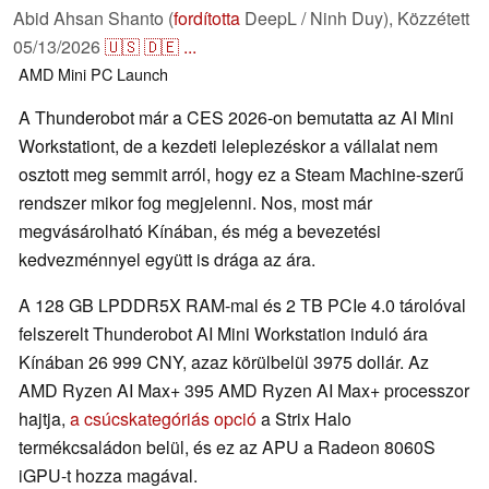
Abid Ahsan Shanto (
fordította
DeepL / Ninh Duy),
Közzétett
05/13/2026
🇺🇸
🇩🇪
...
AMD
Mini PC
Launch
A Thunderobot már a CES 2026-on bemutatta az AI Mini
Workstationt, de a kezdeti leleplezéskor a vállalat nem
osztott meg semmit arról, hogy ez a Steam Machine-szerű
rendszer mikor fog megjelenni. Nos, most már
megvásárolható Kínában, és még a bevezetési
kedvezménnyel együtt is drága az ára.
A 128 GB LPDDR5X RAM-mal és 2 TB PCIe 4.0 tárolóval
felszerelt Thunderobot AI Mini Workstation induló ára
Kínában 26 999 CNY, azaz körülbelül 3975 dollár. Az
AMD Ryzen AI Max+ 395 AMD Ryzen AI Max+ processzor
hajtja,
a csúcskategóriás opció
a Strix Halo
termékcsaládon belül, és ez az APU a Radeon 8060S
iGPU-t hozza magával.