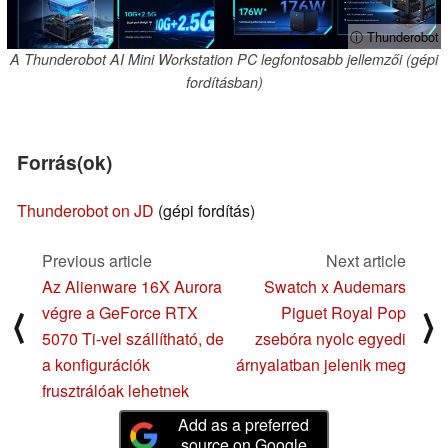
ⓘ Thunderobot
A Thunderobot AI Mini Workstation PC legfontosabb jellemzői (gépi
fordításban)
Forrás(ok)
Thunderobot on JD
(gépi fordítás)
Previous article
Next article
Az Alienware 16X Aurora
Swatch x Audemars
végre a GeForce RTX
Piguet Royal Pop
⟨
⟩
5070 Ti-vel szállítható, de
zsebóra nyolc egyedi
a konfigurációk
árnyalatban jelenik meg
frusztrálóak lehetnek
Add as a preferred
source on Google