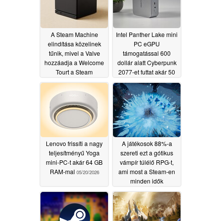
A Steam Machine
Intel Panther Lake mini
elindítása közelinek
PC eGPU
tűnik, mivel a Valve
támogatással 600
hozzáadja a Welcome
dollár alatt Cyberpunk
Tourt a Steam
2077-et futtat akár 50
backendhez
FPS-sel képkocka
05/31/2026
generálás nélkül
05/20/2026
Lenovo frissíti a nagy
A játékosok 88%-a
teljesítményű Yoga
szereti ezt a gótikus
mini-PC-t akár 64 GB
vámpír túlélő RPG-t,
RAM-mal
ami most a Steam-en
05/20/2026
minden idők
legalacsonyabb
szintjén van..
05/18/2026