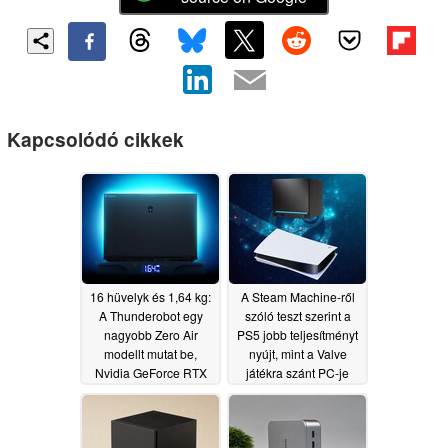
Kapcsolódó cikkek
16 hüvelyk és 1,64 kg:
A Steam Machine-ről
A Thunderobot egy
szóló teszt szerint a
nagyobb Zero Air
PS5 jobb teljesítményt
modellt mutat be,
nyújt, mint a Valve
Nvidia GeForce RTX
játékra szánt PC-je
5070-es grafikus
06/23/2026
kártyával
07/05/2026