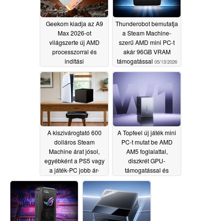
Geekom kiadja az A9
Thunderobot bemutatja
Max 2026-ot
a Steam Machine-
világszerte új AMD
szerű AMD mini PC-t
processzorral és
akár 96GB VRAM
indítási
támogatással
05/13/2026
kedvezményekkel
05/14/2026
A kiszivárogtató 600
A Topfeel új játék mini
dolláros Steam
PC-t mutat be AMD
Machine árat jósol,
AM5 foglalattal,
egyébként a PS5 vagy
diszkrét GPU-
a játék-PC jobb ár-
támogatással és
érték arányú
rengeteg porttal
05/03/2026
05/03/2026