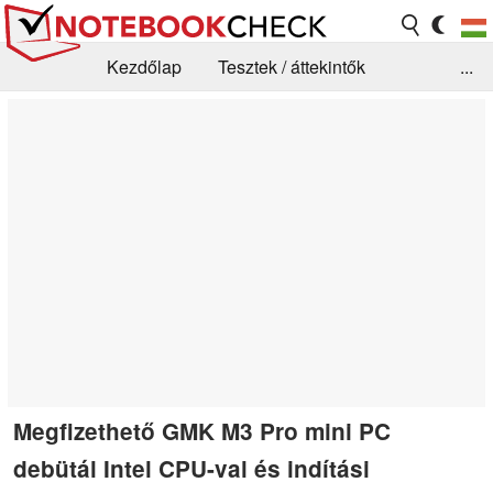
Kezdőlap
Tesztek / áttekintők
...
Hírek
GYIK / Technológia / Benchmarkok
Könyvtár
Kapcsolat
Megfizethető GMK M3 Pro mini PC
debütál Intel CPU-val és indítási