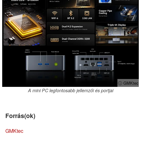
ⓘ GMKtec
A mini PC legfontosabb jellemzői és portjai
Forrás(ok)
GMKtec