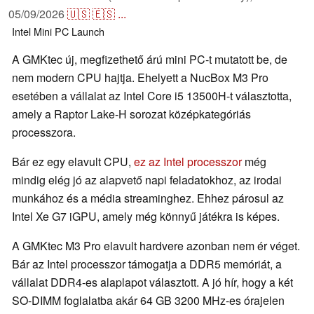
05/09/2026
🇺🇸
🇪🇸
...
Intel
Mini PC
Launch
A GMKtec új, megfizethető árú mini PC-t mutatott be, de
nem modern CPU hajtja. Ehelyett a NucBox M3 Pro
esetében a vállalat az Intel Core i5 13500H-t választotta,
amely a Raptor Lake-H sorozat középkategóriás
processzora.
Bár ez egy elavult CPU,
ez az Intel processzor
még
mindig elég jó az alapvető napi feladatokhoz, az irodai
munkához és a média streaminghez. Ehhez párosul az
Intel Xe G7 iGPU, amely még könnyű játékra is képes.
A GMKtec M3 Pro elavult hardvere azonban nem ér véget.
Bár az Intel processzor támogatja a DDR5 memóriát, a
vállalat DDR4-es alaplapot választott. A jó hír, hogy a két
SO-DIMM foglalatba akár 64 GB 3200 MHz-es órajelen