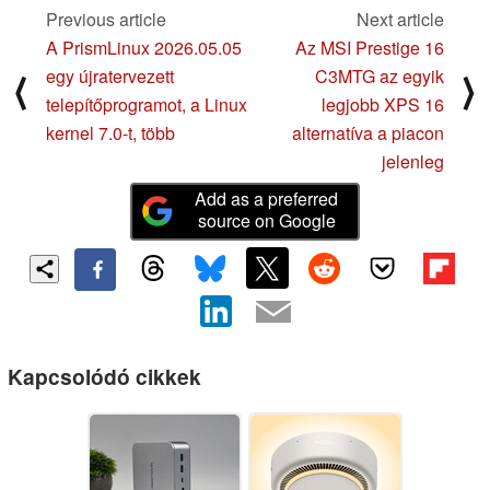
Previous article
Next article
A PrismLinux 2026.05.05
Az MSI Prestige 16
egy újratervezett
C3MTG az egyik
⟨
⟩
telepítőprogramot, a Linux
legjobb XPS 16
kernel 7.0-t, több
alternatíva a piacon
jelenleg
Add as a preferred
source on Google
Kapcsolódó cikkek