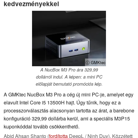
kedvezményekkel
ⓘ GMKtec
A NucBox M3 Pro ára 329,99
dollárról indul. A képen: a mini PC
előlapját bemutató promóciós kép.
A GMKtec NucBox M3 Pro a cég új mini PC-je, amelyet egy
elavult Intel Core i5 13500H hajt. Úgy tűnik, hogy ez a
processzorválasztás alacsonyan tartotta az árat, a barebone
konfiguráció 329,99 dollárba kerül, ami a speciális M3P15
kuponkóddal tovább csökkenthető.
Abid Ahsan Shanto (
fordította
DeepL / Ninh Duy),
Közzétett