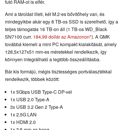
futó RAM-ot is elfér.
Ami a tárolást illeti, két M.2-es bővítőhely van, és
mindegyikbe akár egy 8 TB-os SSD is szerelhető, így a
teljes támogatás 16 TB-on áll (1 TB-os WD_Black
SN7100 curr.
184,99 dollár az Amazonon
). A GMK
továbbá kiemeli a mini PC kompakt kialakítását, amely
128,5x127x51 mm-es méretekkel rendelkezik, így
könnyen integrálható a legtöbb összeállításba.
Bár kis formájú, mégis tisztességes portválasztékkal
rendelkezik, többek között:
1x 5Gbps USB Type-C DP-vel
1x USB 2.0 Type-A
3x USB 3.2 Gen 2 Type-A
1x 2,5G LAN
1x HDMI 2.0
1x 3,5 mm-es hang