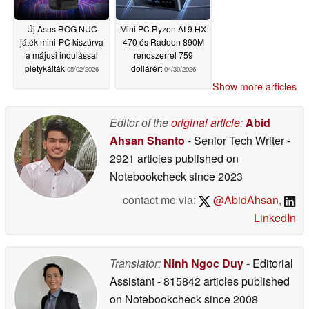
Új Asus ROG NUC
Mini PC Ryzen AI 9 HX
játék mini-PC kiszúrva
470 és Radeon 890M
a májusi indulással
rendszerrel 759
pletykálták
dollárért
05/02/2026
04/30/2026
Show more articles
Editor of the
original article
:
Abid
Ahsan Shanto
- Senior Tech Writer
-
2921 articles published on
Notebookcheck
since 2023
contact me via:
@AbidAhsan
,
LinkedIn
Translator:
Ninh Ngoc Duy
- Editorial
Assistant
- 815842 articles published
on Notebookcheck
since 2008