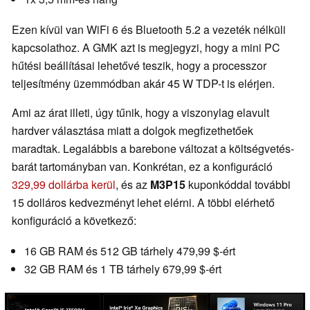
Ezen kívül van WiFi 6 és Bluetooth 5.2 a vezeték nélküli
kapcsolathoz. A GMK azt is megjegyzi, hogy a mini PC
hűtési beállításai lehetővé teszik, hogy a processzor
teljesítmény üzemmódban akár 45 W TDP-t is elérjen.
Ami az árat illeti, úgy tűnik, hogy a viszonylag elavult
hardver választása miatt a dolgok megfizethetőek
maradtak. Legalábbis a barebone változat a költségvetés-
barát tartományban van. Konkrétan, ez a konfiguráció
329,99 dollárba kerül
, és az
M3P15
kuponkóddal további
15 dolláros kedvezményt lehet elérni. A többi elérhető
konfiguráció a következő:
16 GB RAM és 512 GB tárhely 479,99 $-ért
32 GB RAM és 1 TB tárhely 679,99 $-ért