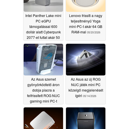
Intel Panther Lake mini
Lenovo frissíti a nagy
PC eGPU
teljesítményű Yoga
támogatással 600
mini-PC-t akár 64 GB
dollár alatt Cyberpunk
RAM-mal
05/20/2026
2077-et futtat akár 50
FPS-sel képkocka
generálás nélkül
05/20/2026
Az Asus szemet
Az Asus az új ROG
gyönyörködtető áron
NUC játék mini PC
dobja piacra a
közelgő megjelenését
felfrissített ROG NUC
ígéri
05/14/2026
gaming mini PC-t
05/15/2026