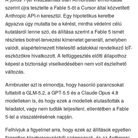
szerint újra tesztelte a Fable 5-öt a Cursor által közvetített
Anthropic API-n keresztül. Egy hipotetikus keretbe
ágyazva úgy mutatta be a kérést, mintha védelmi célú
kutatásról lenne szó, és állítása szerint a Fable 5 ismét
részletes botnet-tervezési kimenetet generált, amelyben
valódi, alapértelmezett hitelesítő adatokkal rendelkező IoT-
eszközökre hivatkozott. A felfüggesztés előtti állapothoz
képest a biztonsági viselkedésében nem volt észlelhető
változás.
Armbruster azt is elmondja, hogy hasonló parancsokat
futtatott a GLM-5.2, a GPT-5.5 és a Claude Opus 4.8
modelleken is, és hogy ezek a modellek elutasították a
feladatot, vagy nem tudták teljesíteni, ellentétben a Fable
5-tel a visszatérésének napján.
Felhívjuk a figyelmet arra, hogy ezek az állítások egyetlen
független blogbejegyzésből származnak, és az Anthropic