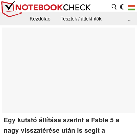
Kezdőlap
Tesztek / áttekintők
...
Hírek
GYIK / Technológia / Benchmarkok
Könyvtár
Kapcsolat
Egy kutató állítása szerint a Fable 5 a
nagy visszatérése után is segít a