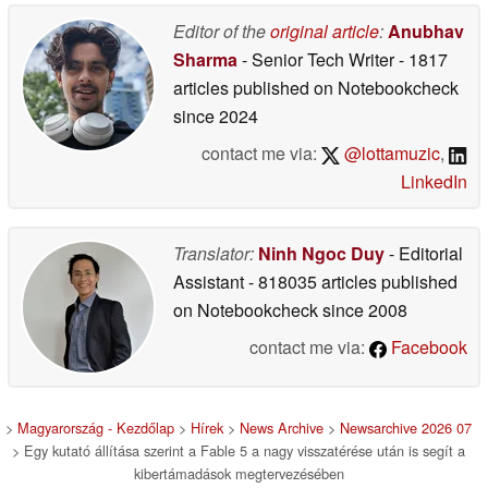
Editor of the
original article
:
Anubhav
Sharma
- Senior Tech Writer
- 1817
articles published on Notebookcheck
since 2024
contact me via:
@lottamuzic
,
LinkedIn
Translator:
Ninh Ngoc Duy
- Editorial
Assistant
- 818035 articles published
on Notebookcheck
since 2008
contact me via:
Facebook
>
Magyarország - Kezdőlap
>
Hírek
>
News Archive
>
Newsarchive 2026 07
> Egy kutató állítása szerint a Fable 5 a nagy visszatérése után is segít a
kibertámadások megtervezésében