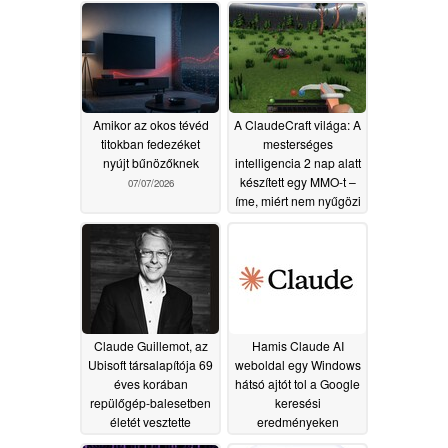
összehasonlítása
07/07/2026
Amikor az okos tévéd
A ClaudeCraft világa: A
titokban fedezéket
mesterséges
nyújt bűnözőknek
intelligencia 2 nap alatt
készített egy MMO-t –
07/07/2026
íme, miért nem nyűgözi
le ez a játékosokat
06/24/2026
Claude Guillemot, az
Hamis Claude AI
Ubisoft társalapítója 69
weboldal egy Windows
éves korában
hátsó ajtót tol a Google
repülőgép-balesetben
keresési
életét vesztette
eredményeken
keresztül
06/24/2026
05/08/2026