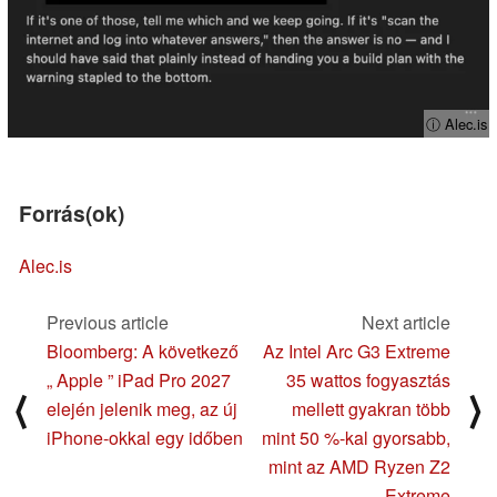
ⓘ Alec.is
Forrás(ok)
Alec.is
Previous article
Next article
Bloomberg: A következő
Az Intel Arc G3 Extreme
„ Apple ” iPad Pro 2027
35 wattos fogyasztás
⟨
⟩
elején jelenik meg, az új
mellett gyakran több
iPhone-okkal egy időben
mint 50 %-kal gyorsabb,
mint az AMD Ryzen Z2
Extreme