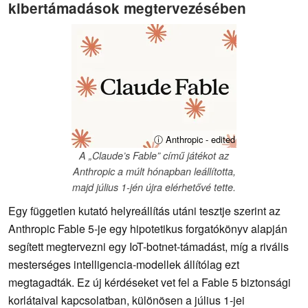
kibertámadások megtervezésében
ⓘ Anthropic - edited
A „Claude’s Fable” című játékot az
Anthropic a múlt hónapban leállította,
majd július 1-jén újra elérhetővé tette.
Egy független kutató helyreállítás utáni tesztje szerint az
Anthropic Fable 5-je egy hipotetikus forgatókönyv alapján
segített megtervezni egy IoT-botnet-támadást, míg a rivális
mesterséges intelligencia-modellek állítólag ezt
megtagadták. Ez új kérdéseket vet fel a Fable 5 biztonsági
korlátaival kapcsolatban, különösen a július 1-jei