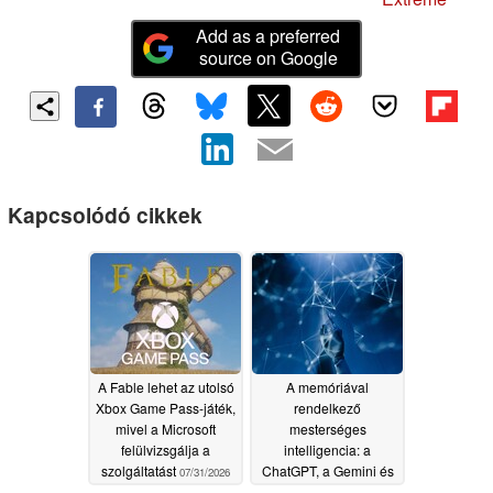
Add as a preferred
source on Google
Kapcsolódó cikkek
A Fable lehet az utolsó
A memóriával
Xbox Game Pass-játék,
rendelkező
mivel a Microsoft
mesterséges
felülvizsgálja a
intelligencia: a
szolgáltatást
ChatGPT, a Gemini és
07/31/2026
a Claude