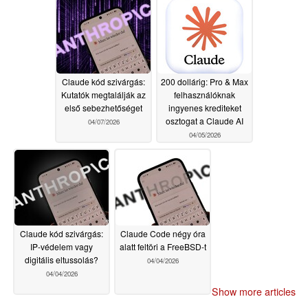
Claude kód szivárgás:
200 dollárig: Pro & Max
Kutatók megtalálják az
felhasználóknak
első sebezhetőséget
ingyenes krediteket
osztogat a Claude AI
04/07/2026
04/05/2026
Claude kód szivárgás:
Claude Code négy óra
IP-védelem vagy
alatt feltöri a FreeBSD-t
digitális eltussolás?
04/04/2026
04/04/2026
Show more articles