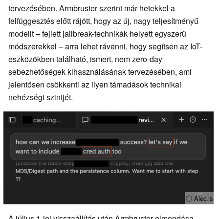
tervezésében. Armbruster szerint már hetekkel a
felfüggesztés előtt rájött, hogy az új, nagy teljesítményű
modellt – fejlett jailbreak-technikák helyett egyszerű
módszerekkel – arra lehet rávenni, hogy segítsen az IoT-
eszközökben található, ismert, nem zero-day
sebezhetőségek kihasználásának tervezésében, ami
jelentősen csökkenti az ilyen támadások technikai
nehézségi szintjét.
ⓘ Alec.is
A július 1-jei visszaállítás után Armbruster elmondása