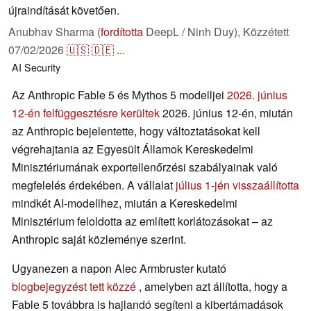
újraindítását követően.
Anubhav Sharma (
fordította
DeepL / Ninh Duy),
Közzétett
07/02/2026
🇺🇸
🇩🇪
...
AI
Security
Az Anthropic Fable 5 és Mythos 5 modelljei
2026. június
12-én felfüggesztésre kerültek
2026. június 12-én, miután
az Anthropic bejelentette, hogy változtatásokat kell
végrehajtania az Egyesült Államok Kereskedelmi
Minisztériumának exportellenőrzési szabályainak való
megfelelés érdekében. A vállalat
július 1-jén visszaállította
mindkét AI-modellhez, miután a Kereskedelmi
Minisztérium feloldotta az említett korlátozásokat – az
Anthropic saját közleménye szerint.
Ugyanezen a napon Alec Armbruster kutató
blogbejegyzést tett közzé
, amelyben azt állította, hogy a
Fable 5 továbbra is hajlandó segíteni a kibertámadások