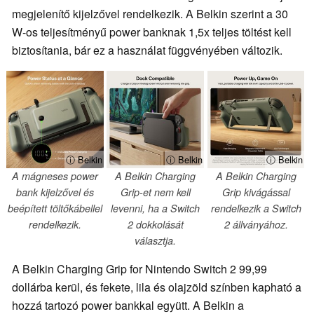
megjelenítő kijelzővel rendelkezik. A Belkin szerint a 30
W-os teljesítményű power banknak 1,5x teljes töltést kell
biztosítania, bár ez a használat függvényében változik.
ⓘ Belkin
ⓘ Belkin
ⓘ Belkin
A mágneses power
A Belkin Charging
A Belkin Charging
bank kijelzővel és
Grip-et nem kell
Grip kivágással
beépített töltőkábellel
levenni, ha a Switch
rendelkezik a Switch
rendelkezik.
2 dokkolását
2 állványához.
választja.
A Belkin Charging Grip for Nintendo Switch 2 99,99
dollárba kerül, és fekete, lila és olajzöld színben kapható a
hozzá tartozó power bankkal együtt. A Belkin a