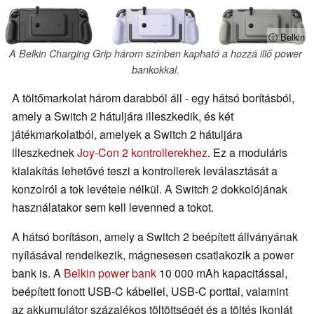
ⓘ Belkin
A Belkin Charging Grip három színben kapható a hozzá illő power
bankokkal.
A töltőmarkolat három darabból áll - egy hátsó borításból,
amely a Switch 2 hátuljára illeszkedik, és két
játékmarkolatból, amelyek a Switch 2 hátuljára
illeszkednek
Joy-Con 2 kontrollerekhez
. Ez a moduláris
kialakítás lehetővé teszi a kontrollerek leválasztását a
konzolról a tok levétele nélkül. A Switch 2 dokkolójának
használatakor sem kell levenned a tokot.
A hátsó borításon, amely a Switch 2 beépített állványának
nyílásával rendelkezik, mágnesesen csatlakozik a power
bank is. A
Belkin power bank
10 000 mAh kapacitással,
beépített fonott USB-C kábellel, USB-C porttal, valamint
az akkumulátor százalékos töltöttségét és a töltés ikonját