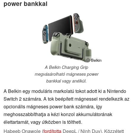
power bankkal
ⓘ Belkin
A Belkin Charging Grip
megvásárolható mágneses power
bankkal vagy anélkül.
A Belkin egy moduláris markolatú tokot adott ki a Nintendo
Switch 2 számára. A tok beépített mágnessel rendelkezik az
opcionális mágneses power bank számára, így
meghosszabbíthatja a kézi konzol akkumulátorának
élettartamát, vagy útközben is töltheti.
Habeeb Onawole (
fordította
DeepL / Ninh Duy),
Közzétett