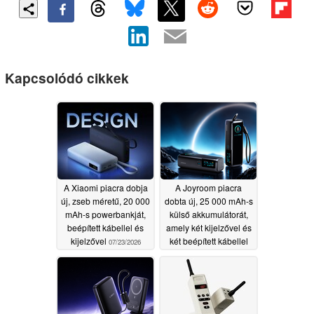
Kapcsolódó cikkek
A Xiaomi piacra dobja
A Joyroom piacra
új, zseb méretű, 20 000
dobta új, 25 000 mAh-s
mAh-s powerbankját,
külső akkumulátorát,
beépített kábellel és
amely két kijelzővel és
kijelzővel
két beépített kábellel
07/23/2026
rendelkezik
07/16/2026