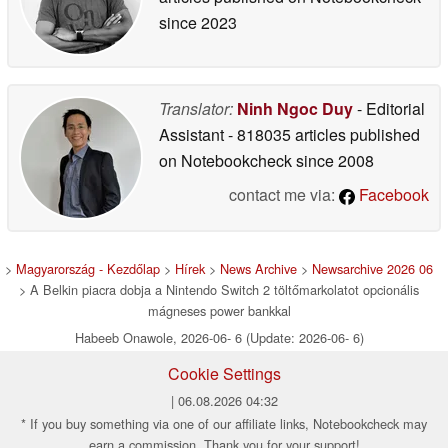
since 2023
Translator:
Ninh Ngoc Duy
- Editorial
Assistant
- 818035 articles published
on Notebookcheck
since 2008
contact me via:
Facebook
>
Magyarország - Kezdőlap
>
Hírek
>
News Archive
>
Newsarchive 2026 06
> A Belkin piacra dobja a Nintendo Switch 2 töltőmarkolatot opcionális
mágneses power bankkal
Habeeb Onawole, 2026-06- 6 (Update: 2026-06- 6)
Cookie Settings
| 06.08.2026 04:32
* If you buy something via one of our affiliate links, Notebookcheck may
earn a commission. Thank you for your support!