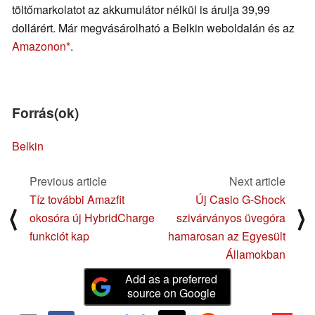
töltőmarkolatot az akkumulátor nélkül is árulja 39,99
dollárért. Már megvásárolható a Belkin weboldalán és az
Amazonon
.
Forrás(ok)
Belkin
Previous article
Next article
Tíz további Amazfit
Új Casio G-Shock
⟨
⟩
okosóra új HybridCharge
szivárványos üvegóra
funkciót kap
hamarosan az Egyesült
Államokban
Add as a preferred
source on Google