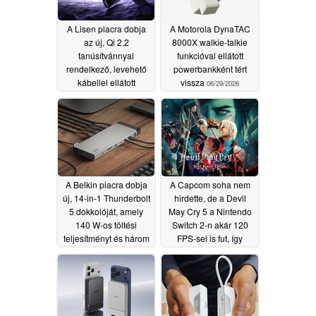
A Lisen piacra dobja
A Motorola DynaTAC
az új, Qi 2.2
8000X walkie-talkie
tanúsítvánnyal
funkcióval ellátott
rendelkező, levehető
powerbankként tért
kábellel ellátott
vissza
06/29/2026
MagSafe hordozható
akkumulátort
07/02/2026
A Belkin piacra dobja
A Capcom soha nem
új, 14-in-1 Thunderbolt
hirdette, de a Devil
5 dokkolóját, amely
May Cry 5 a Nintendo
140 W-os töltési
Switch 2-n akár 120
teljesítményt és három
FPS-sel is fut, így
4K-s kijelző
felülmúlja a PS4-es
támogatását kínálja
verziót
06/28/2026
06/28/2026