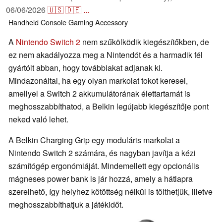
06/06/2026
🇺🇸
🇩🇪
...
Handheld
Console
Gaming
Accessory
A
Nintendo Switch 2
nem szűkölködik kiegészítőkben, de
ez nem akadályozza meg a Nintendót és a harmadik fél
gyártóit abban, hogy továbbiakat adjanak ki.
Mindazonáltal, ha egy olyan markolat tokot keresel,
amellyel a Switch 2 akkumulátorának élettartamát is
meghosszabbíthatod, a Belkin legújabb kiegészítője pont
neked való lehet.
A Belkin Charging Grip egy moduláris markolat a
Nintendo Switch 2 számára, és nagyban javítja a kézi
számítógép ergonómiáját. Mindemellett egy opcionális
mágneses power bank is jár hozzá, amely a hátlapra
szerelhető, így helyhez kötöttség nélkül is tölthetjük, illetve
meghosszabbíthatjuk a játékidőt.