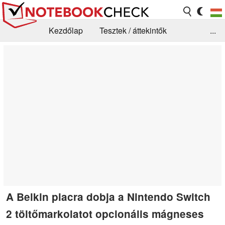
Kezdőlap
Tesztek / áttekintők
...
Hírek
GYIK / Technológia / Benchmarkok
Könyvtár
Kapcsolat
A Belkin piacra dobja a Nintendo Switch
2 töltőmarkolatot opcionális mágneses