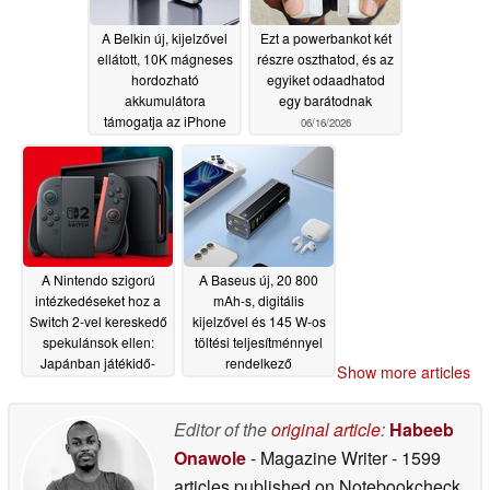
A Belkin új, kijelzővel
Ezt a powerbankot két
ellátott, 10K mágneses
részre oszthatod, és az
hordozható
egyiket odaadhatod
akkumulátora
egy barátodnak
támogatja az iPhone
06/16/2026
és a Pixel készülékek
25 W-os Qi2-es töltését
06/25/2026
A Nintendo szigorú
A Baseus új, 20 800
intézkedéseket hoz a
mAh-s, digitális
Switch 2-vel kereskedő
kijelzővel és 145 W-os
spekulánsok ellen:
töltési teljesítménnyel
Japánban játékidő-
rendelkező
Show more articles
követelményeket vezet
powerbankot dob
be
piacra
06/14/2026
06/12/2026
Editor of the
original article
:
Habeeb
Onawole
- Magazine Writer
- 1599
articles published on Notebookcheck