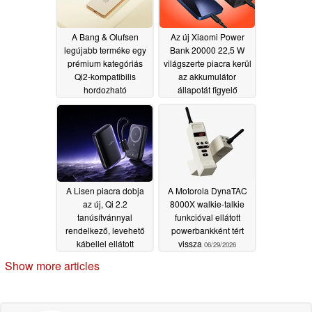
A Bang & Olufsen
Az új Xiaomi Power
legújabb terméke egy
Bank 20000 22,5 W
prémium kategóriás
világszerte piacra kerül
Qi2-kompatibilis
az akkumulátor
hordozható
állapotát figyelő
akkumulátor, nem
funkciókkal és három
pedig fejhallgató
eszköz egyidejű
töltésének
07/05/2026
támogatásával
07/02/2026
A Lisen piacra dobja
A Motorola DynaTAC
az új, Qi 2.2
8000X walkie-talkie
tanúsítvánnyal
funkcióval ellátott
rendelkező, levehető
powerbankként tért
kábellel ellátott
vissza
06/29/2026
MagSafe hordozható
Show more articles
akkumulátort
07/02/2026