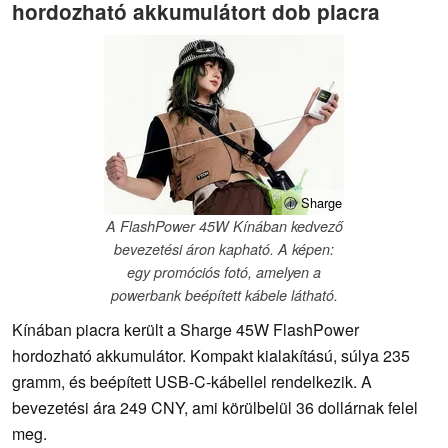
hordozható akkumulátort dob piacra
ⓘ Sharge
A FlashPower 45W Kínában kedvező
bevezetési áron kapható. A képen:
egy promóciós fotó, amelyen a
powerbank beépített kábele látható.
Kínában piacra került a Sharge 45W FlashPower
hordozható akkumulátor. Kompakt kialakítású, súlya 235
gramm, és beépített USB-C-kábellel rendelkezik. A
bevezetési ára 249 CNY, ami körülbelül 36 dollárnak felel
meg.