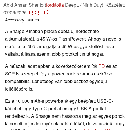
Abid Ahsan Shanto (
fordította
DeepL / Ninh Duy),
Közzétett
07/09/2026
🇺🇸
🇩🇪
...
Accessory
Launch
A Sharge Kínában piacra dobta új hordozható
akkumulátorát, a 45 W-os FlashPower-t. Ahogy a neve is
elárulja, a töltő támogatja a 45 W-os gyorstöltést, és a
vállalat állítása szerint több protokollt is támogat.
A műszaki adatlapban a következőket említik
PD
és az
SCP is szerepel, így a power bank számos eszközzel
kompatibilis. Lehetőség van több eszköz egyidejű
feltöltésére is.
Ez a 10 000 mAh-s powerbank egy beépített USB-C-
kábellel, egy Type-C-porttal és egy USB-A-porttal
rendelkezik. A Sharge nem határozta meg az egyes portok
kimeneti teljesítményének határértékét, de valószínű, hogy