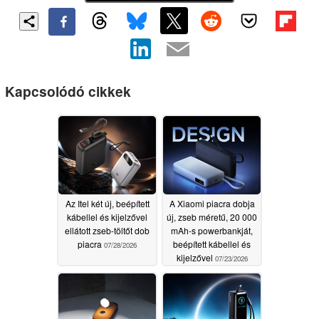
Kapcsolódó cikkek
Az Itel két új, beépített
A Xiaomi piacra dobja
kábellel és kijelzővel
új, zseb méretű, 20 000
ellátott zseb-töltőt dob
mAh-s powerbankját,
piacra
beépített kábellel és
07/28/2026
kijelzővel
07/23/2026