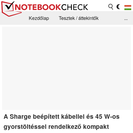
Kezdőlap
Tesztek / áttekintők
...
Hírek
GYIK / Technológia / Benchmarkok
Könyvtár
Kapcsolat
A Sharge beépített kábellel és 45 W-os
gyorstöltéssel rendelkező kompakt