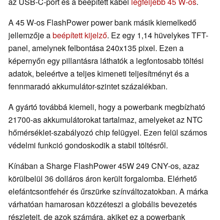
az USB-C-port és a beépített kábel
legfeljebb 45 W-os
.
A 45 W-os FlashPower power bank másik kiemelkedő
jellemzője a
beépített kijelző
. Ez egy 1,14 hüvelykes TFT-
panel, amelynek felbontása 240x135 pixel. Ezen a
képernyőn egy pillantásra láthatók a legfontosabb töltési
adatok, beleértve a teljes kimeneti teljesítményt és a
fennmaradó akkumulátor-szintet százalékban.
A gyártó továbbá kiemeli, hogy a powerbank megbízható
21700-as akkumulátorokat tartalmaz, amelyeket az NTC
hőmérséklet-szabályozó chip felügyel. Ezen felül számos
védelmi funkció gondoskodik a stabil töltésről.
Kínában a Sharge FlashPower 45W 249 CNY-os, azaz
körülbelül 36 dolláros áron került forgalomba. Elérhető
elefántcsontfehér és űrszürke színváltozatokban. A márka
várhatóan hamarosan közzéteszi a globális bevezetés
részleteit, de azok számára, akiket ez a powerbank