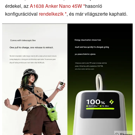
érdekel, az
A1638 Anker Nano 45W
hasonló
konfigurációval
rendelkezik
, és már világszerte kapható.
ⓘ Sharge