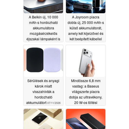
A Belkin új, 10 000
A Joyroom piacra
mAh-s hordozható
dobta új, 25 000 mAh-s
akkumulátora
külső akkumulátorát,
mozgásérzékelős
amely két kijelzővel és
éjszakai lámpaként is
két beépített kábellel
funkcionál
rendelkezik
07/16/2026
07/16/2026
Sérülések és anyagi
Mindössze 6,8 mm
károk miatt
vastag: a Baseus
visszahívták a
világszerte piacra
hordozható
dobja az ultravékony,
akkumulátort
20 W-os töltési
07/11/2026
teljesítményű Picogo
Air mágneses
hordozható
akkumulátort
07/07/2026