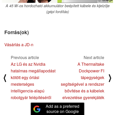
A 45 W-os hordozható akkumulátor beépített kábele és kijelzője
(gépi fordítás)
Forrás(ok)
Vásárlás a JD-n
Previous article
Next article
Az LG és az Nvidia
A Thermaltake
hatalmas megállapodást
Dockpower FI
⟨
⟩
kötött egy óriási
tápegységek
mesterséges
segítségével a rendszer
intelligencia-alapú
bővítése és a kábelek
robotgyár felépítéséről
elvezetése gyerekjáték
Add as a preferred
source on Google