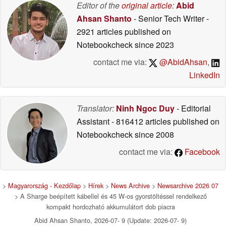
Editor of the
original article
:
Abid
Ahsan Shanto
- Senior Tech Writer
-
2921 articles published on
Notebookcheck
since 2023
contact me via:
@AbidAhsan
,
LinkedIn
Translator:
Ninh Ngoc Duy
- Editorial
Assistant
- 816412 articles published on
Notebookcheck
since 2008
contact me via:
Facebook
>
Magyarország - Kezdőlap
>
Hírek
>
News Archive
>
Newsarchive 2026 07
> A Sharge beépített kábellel és 45 W-os gyorstöltéssel rendelkező
kompakt hordozható akkumulátort dob piacra
Abid Ahsan Shanto, 2026-07- 9 (Update: 2026-07- 9)