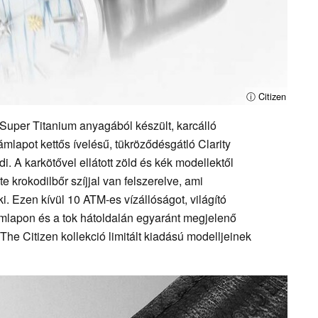
ⓘ Citizen
 Super Titanium anyagából készült, karcálló
mlapot kettős ívelésű, tükröződésgátló Clarity
di. A karkötővel ellátott zöld és kék modellektől
krokodilbőr szíjjal van felszerelve, ami
 Ezen kívül 10 ATM-es vízállóságot, világító
ámlapon és a tok hátoldalán egyaránt megjelenő
e Citizen kollekció limitált kiadású modelljeinek