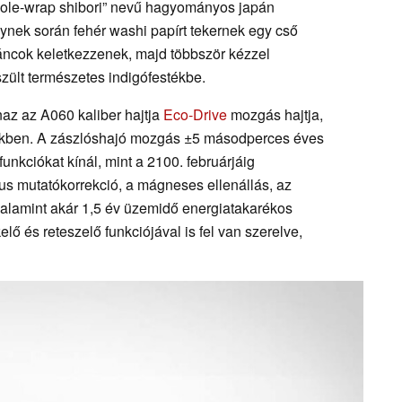
 „pole-wrap shibori” nevű hagyományos japán
lynek során fehér washi papírt tekernek egy cső
ráncok keletkezzenek, majd többször kézzel
szült természetes indigófestékbe.
az az A060 kaliber hajtja
Eco-Drive
mozgás hajtja,
lekben. A zászlóshajó mozgás ±5 másodperces éves
unkciókat kínál, mint a 2100. februárjáig
us mutatókorrekció, a mágneses ellenállás, az
 valamint akár 1,5 év üzemidő energiatakarékos
lő és reteszelő funkciójával is fel van szerelve,