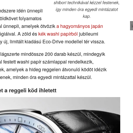
shibori technikával kézzel festenek,
így minden óra egyedi mintázatot
ndszere idén ünnepli
kap.
rföldkövet folyamatos
al ünnepli, amelyek ötvözik
a hagyományos japán
ógiáival. A zöld és
kék washi papírból
jubileumi
új, limitált kiadású Eco-Drive modellel tér vissza.
ilágszerte mindössze 200 darab készül, mindegyik
l festett washi papír számlappal rendelkezik,
ek, amelyek a hideg reggelen átvonuló ködöt idézik
tenek, minden óra egyedi mintázattal készül.
 a reggeli köd ihletett