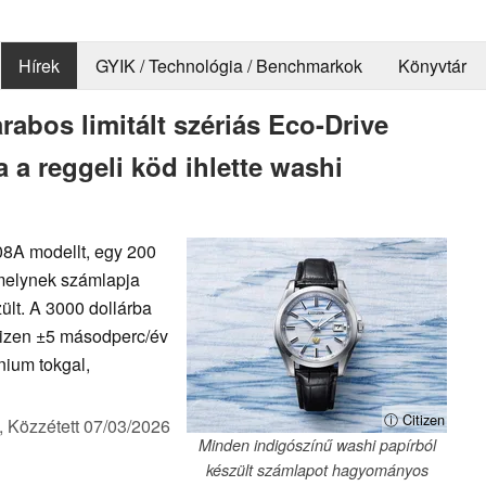
Hírek
GYIK / Technológia / Benchmarkok
Könyvtár
rabos limitált szériás Eco-Drive
 a reggeli köd ihlette washi
08A modellt, egy 200
amelynek számlapja
zült. A 3000 dollárba
tizen ±5 másodperc/év
nium tokgal,
ⓘ Citizen
,
Közzétett
07/03/2026
Minden indigószínű washi papírból
készült számlapot hagyományos