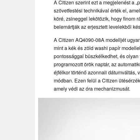
A Citizen szerint ezt a megjelenést a
szövetfestési technikával érték el, ame
köré, zsineggel lekötözik, hogy finom 
belemártják az erjesztett levelekből ké
A Citizen AQ4090-08A modelljét ugyan
mint a kék és zöld washi papír model
pontossággal büszkélkedhet, és olyan f
programozott örök naptár, az automatik
éjfélkor történő azonnali dátumváltás,
módban. Ezen felül a Citizen ütésérzéke
amely védi az óra mechanizmusát.