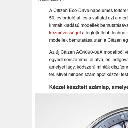
A Citizen Eco-Drive napelemes töltőre
50. évfordulóját, és a vállalat ezt a mé
limitált kiadású modellek bemutatásáv
kézművességet
a legfejlettebb technol
modellek bemutatása után a Citizen egy 
Az új Citizen AQ4090-08A modellből v
egyedi sorszámmal ellátva, és indigóva
amelyet lágy, ködszerű minták díszíten
fel. Mivel minden számlapot kézzel fes
Kézzel készített számlap, amelyet