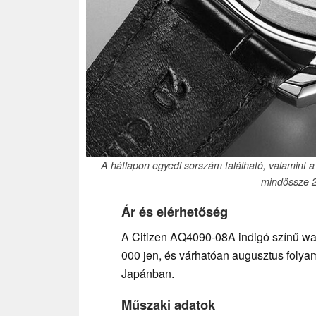
A hátlapon egyedi sorszám található, valamint a
mindössze 2
Ár és elérhetőség
A Citizen AQ4090-08A indigó színű wash
000 jen, és várhatóan augusztus folya
Japánban.
Műszaki adatok