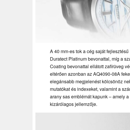
A 40 mm-es tok a cég saját fejlesztésű
Duratect Platinum bevonattal, míg a szá
Coating bevonattal ellátott zafírüveg vé
eltérően azonban az AQ4090-08A fekete 
elegánsabb megjelenést kölcsönöz neki.
mutatókat és indexeket, valamint a sz
arany sas emblémát kapunk – amely a Th
kizárólagos jellemzője.