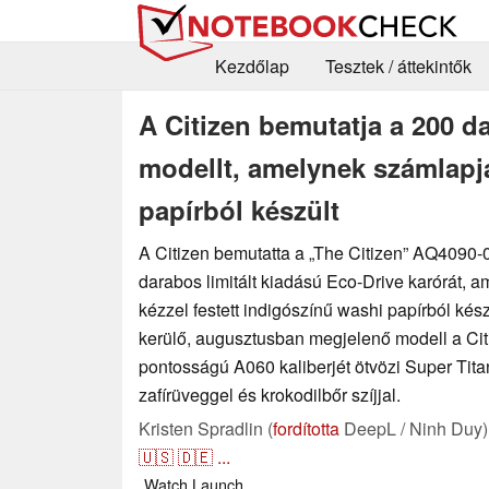
Kezdőlap
Tesztek / áttekintők
A Citizen bemutatja a 200 da
modellt, amelynek számlapja
papírból készült
A Citizen bemutatta a „The Citizen” AQ4090-
darabos limitált kiadású Eco-Drive karórát, 
kézzel festett indigószínű washi papírból kés
kerülő, augusztusban megjelenő modell a Ci
pontosságú A060 kaliberjét ötvözi Super Tita
zafírüveggel és krokodilbőr szíjjal.
Kristen Spradlin (
fordította
DeepL / Ninh Duy)
🇺🇸
🇩🇪
...
Watch
Launch