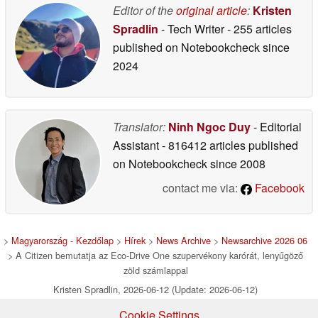
Editor of the
original article
:
Kristen
Spradlin
- Tech Writer
- 255 articles
published on Notebookcheck
since
2024
Translator:
Ninh Ngoc Duy
- Editorial
Assistant
- 816412 articles published
on Notebookcheck
since 2008
contact me via:
Facebook
>
Magyarország - Kezdőlap
>
Hírek
>
News Archive
>
Newsarchive 2026 06
> A Citizen bemutatja az Eco-Drive One szupervékony karórát, lenyűgöző
zöld számlappal
Kristen Spradlin, 2026-06-12 (Update: 2026-06-12)
Cookie Settings