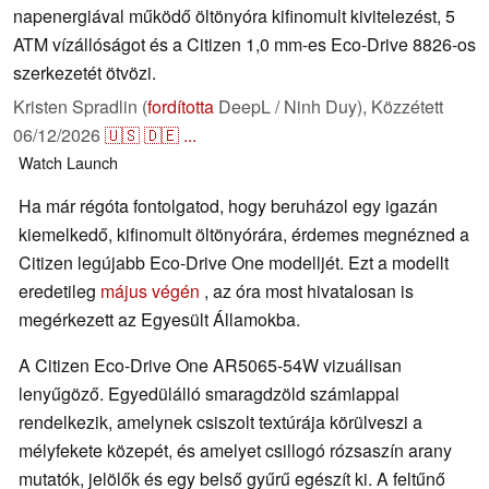
napenergiával működő öltönyóra kifinomult kivitelezést, 5
ATM vízállóságot és a Citizen 1,0 mm-es Eco-Drive 8826-os
szerkezetét ötvözi.
Kristen Spradlin (
fordította
DeepL / Ninh Duy),
Közzétett
06/12/2026
🇺🇸
🇩🇪
...
Watch
Launch
Ha már régóta fontolgatod, hogy beruházol egy igazán
kiemelkedő, kifinomult öltönyórára, érdemes megnézned a
Citizen legújabb Eco-Drive One modelljét. Ezt a modellt
eredetileg
május végén
, az óra most hivatalosan is
megérkezett az Egyesült Államokba.
A Citizen Eco-Drive One AR5065-54W vizuálisan
lenyűgöző. Egyedülálló smaragdzöld számlappal
rendelkezik, amelynek csiszolt textúrája körülveszi a
mélyfekete közepét, és amelyet csillogó rózsaszín arany
mutatók, jelölők és egy belső gyűrű egészít ki. A feltűnő