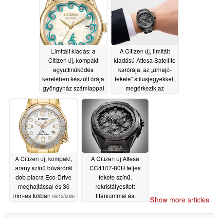
Limitált kiadás: a
A Citizen új, limitált
Citizen új, kompakt
kiadású Attesa Satellite
együttműködés
karórája, az „űrhajó-
keretében készült órája
fekete” stílusjegyekkel,
gyöngyház számlappal
megérkezik az
és Eco-Drive
Egyesült Államokba és
technológiával jelenik
az Egyesült
meg
Királyságba
06/16/2026
06/12/2026
A Citizen új, kompakt,
A Citizen új Attesa
arany színű búvárórát
CC4107-80H teljes
dob piacra Eco-Drive
fekete színű,
meghajtással és 36
rekristályosított
mm-es tokban
titániummal és
06/12/2026
Show more articles
műholdas hullám GPS-
szel
06/10/2026