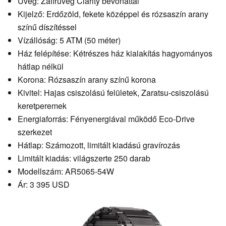
Üveg: Zafírüveg Clarity bevonattal
Kijelző: Erdőzöld, fekete középpel és rózsaszín arany
színű díszítéssel
Vízállóság: 5 ATM (50 méter)
Ház felépítése: Kétrészes ház kialakítás hagyományos
hátlap nélkül
Korona: Rózsaszín arany színű korona
Kivitel: Hajas csiszolású felületek, Zaratsu-csiszolású
keretperemek
Energiaforrás: Fényenergiával működő Eco-Drive
szerkezet
Hátlap: Számozott, limitált kiadású gravírozás
Limitált kiadás: világszerte 250 darab
Modellszám: AR5065-54W
Ár: 3 395 USD