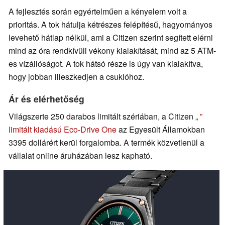
A fejlesztés során egyértelműen a kényelem volt a
prioritás. A tok hátulja kétrészes felépítésű, hagyományos
levehető hátlap nélkül, ami a Citizen szerint segített elérni
mind az óra rendkívüli vékony kialakítását, mind az 5 ATM-
es vízállóságot. A tok hátsó része is úgy van kialakítva,
hogy jobban illeszkedjen a csuklóhoz.
Ár és elérhetőség
Világszerte 250 darabos limitált szériában, a Citizen „
”
limitált kiadású Eco-Drive One
az Egyesült Államokban
3395 dollárért kerül forgalomba. A termék közvetlenül a
vállalat online áruházában lesz kapható.