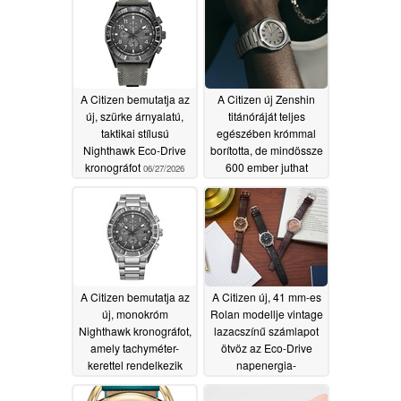
papírból készült
07/03/2026
A Citizen bemutatja az
A Citizen új Zenshin
új, szürke árnyalatú,
titánóráját teljes
taktikai stílusú
egészében krómmal
Nighthawk Eco-Drive
borította, de mindössze
kronográfot
600 ember juthat
06/27/2026
hozzá
06/26/2026
A Citizen bemutatja az
A Citizen új, 41 mm-es
új, monokróm
Rolan modellje vintage
Nighthawk kronográfot,
lazacszínű számlapot
amely tachyméter-
ötvöz az Eco-Drive
kerettel rendelkezik
napenergia-
meghajtással
06/18/2026
06/16/2026