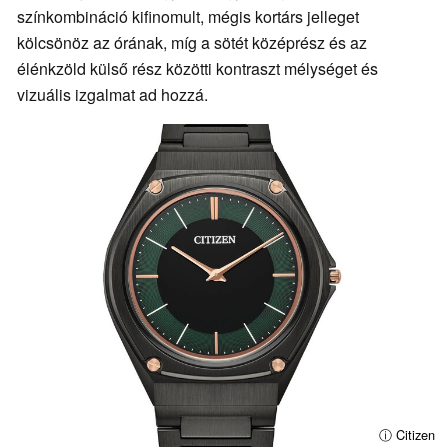
színkombináció kifinomult, mégis kortárs jelleget
kölcsönöz az órának, míg a sötét középrész és az
élénkzöld külső rész közötti kontraszt mélységet és
vizuális izgalmat ad hozzá.
ⓘ Citizen