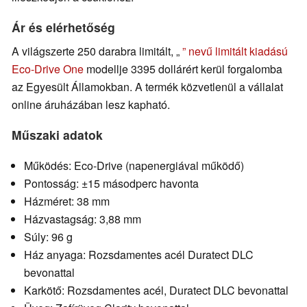
Ár és elérhetőség
A világszerte 250 darabra limitált, „
” nevű limitált kiadású
Eco-Drive One
modellje 3395 dollárért kerül forgalomba
az Egyesült Államokban. A termék közvetlenül a vállalat
online áruházában lesz kapható.
Műszaki adatok
Működés: Eco-Drive (napenergiával működő)
Pontosság: ±15 másodperc havonta
Házméret: 38 mm
Házvastagság: 3,88 mm
Súly: 96 g
Ház anyaga: Rozsdamentes acél Duratect DLC
bevonattal
Karkötő: Rozsdamentes acél, Duratect DLC bevonattal