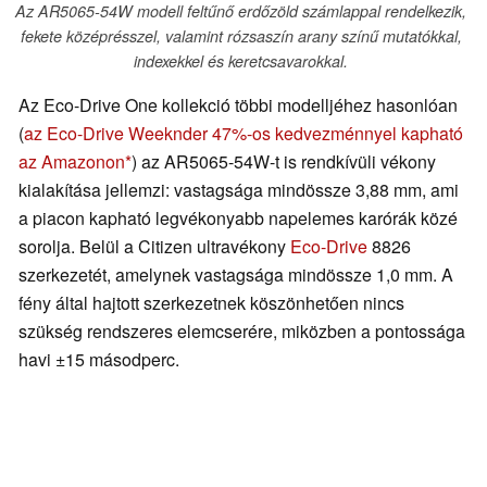
Az AR5065-54W modell feltűnő erdőzöld számlappal rendelkezik,
fekete középrésszel, valamint rózsaszín arany színű mutatókkal,
indexekkel és keretcsavarokkal.
Az Eco-Drive One kollekció többi modelljéhez hasonlóan
(
az Eco-Drive Weeknder 47%-os kedvezménnyel kapható
az Amazonon
) az AR5065-54W-t is rendkívüli vékony
kialakítása jellemzi: vastagsága mindössze 3,88 mm, ami
a piacon kapható legvékonyabb napelemes karórák közé
sorolja. Belül a Citizen ultravékony
Eco-Drive
8826
szerkezetét, amelynek vastagsága mindössze 1,0 mm. A
fény által hajtott szerkezetnek köszönhetően nincs
szükség rendszeres elemcserére, miközben a pontossága
havi ±15 másodperc.