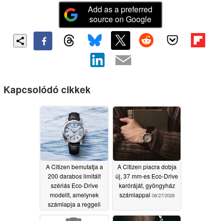
Add as a preferred
source on Google
Kapcsolódó cikkek
A Citizen bemutatja a
A Citizen piacra dobja
200 darabos limitált
új, 37 mm-es Eco-Drive
szériás Eco-Drive
karóráját, gyöngyház
modellt, amelynek
számlappal
06/27/2026
számlapja a reggeli
köd ihlette washi