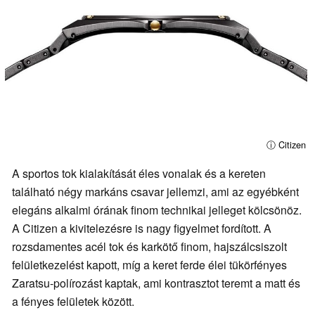
ⓘ Citizen
A sportos tok kialakítását éles vonalak és a kereten
található négy markáns csavar jellemzi, ami az egyébként
elegáns alkalmi órának finom technikai jelleget kölcsönöz.
A Citizen a kivitelezésre is nagy figyelmet fordított. A
rozsdamentes acél tok és karkötő finom, hajszálcsiszolt
felületkezelést kapott, míg a keret ferde élei tükörfényes
Zaratsu-polírozást kaptak, ami kontrasztot teremt a matt és
a fényes felületek között.