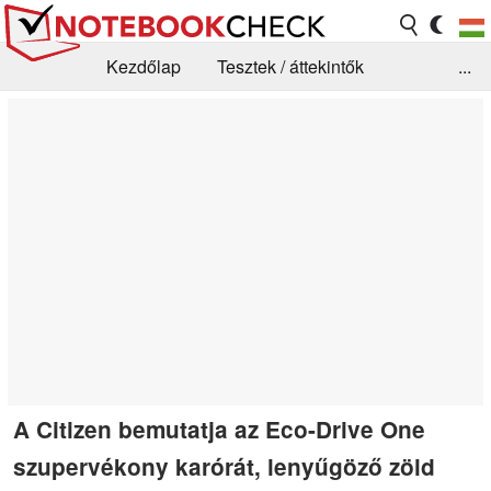
Kezdőlap
Tesztek / áttekintők
...
Hírek
GYIK / Technológia / Benchmarkok
Könyvtár
Kapcsolat
A Citizen bemutatja az Eco-Drive One
szupervékony karórát, lenyűgöző zöld