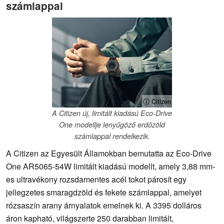
számlappal
ⓘ Citizen
A Citizen új, limitált kiadású Eco-Drive
One modellje lenyűgöző erdőzöld
számlappal rendelkezik.
A Citizen az Egyesült Államokban bemutatta az Eco-Drive
One AR5065-54W limitált kiadású modellt, amely 3,88 mm-
es ultravékony rozsdamentes acél tokot párosít egy
jellegzetes smaragdzöld és fekete számlappal, amelyet
rózsaszín arany árnyalatok emelnek ki. A 3395 dolláros
áron kapható, világszerte 250 darabban limitált,