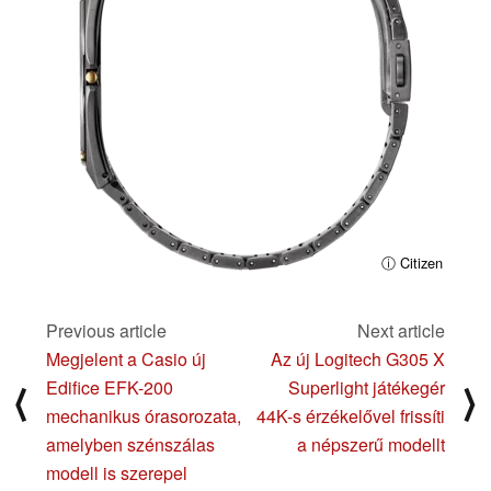
ⓘ Citizen
Previous article
Next article
Megjelent a Casio új
Az új Logitech G305 X
Edifice EFK-200
Superlight játékegér
⟨
⟩
mechanikus órasorozata,
44K-s érzékelővel frissíti
amelyben szénszálas
a népszerű modellt
modell is szerepel