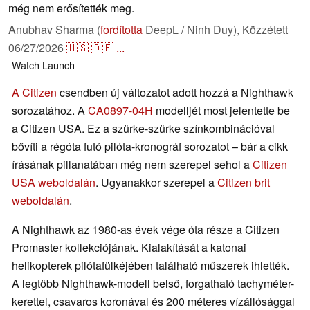
még nem erősítették meg.
Anubhav Sharma (
fordította
DeepL / Ninh Duy),
Közzétett
06/27/2026
🇺🇸
🇩🇪
...
Watch
Launch
A Citizen
csendben új változatot adott hozzá a Nighthawk
sorozatához. A
CA0897-04H
modelljét most jelentette be
a Citizen USA. Ez a szürke-szürke színkombinációval
bővíti a régóta futó pilóta-kronográf sorozatot – bár a cikk
írásának pillanatában még nem szerepel sehol a
Citizen
USA weboldalán
. Ugyanakkor szerepel a
Citizen brit
weboldalán
.
A Nighthawk az 1980-as évek vége óta része a Citizen
Promaster kollekciójának. Kialakítását a katonai
helikopterek pilótafülkéjében található műszerek ihlették.
A legtöbb Nighthawk-modell belső, forgatható tachyméter-
kerettel, csavaros koronával és 200 méteres vízállósággal