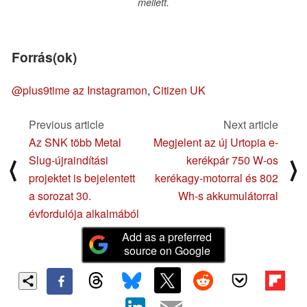
mellett.
Forrás(ok)
@plus9time az Instagramon
,
Citizen UK
Previous article
Next article
Az SNK több Metal
Megjelent az új Urtopia e-
Slug-újraindítási
kerékpár 750 W-os
⟨
⟩
projektet is bejelentett
kerékagy-motorral és 802
a sorozat 30.
Wh-s akkumulátorral
évfordulója alkalmából
Add as a preferred
source on Google