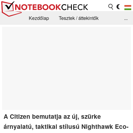
Kezdőlap
Tesztek / áttekintők
...
Hírek
GYIK / Technológia / Benchmarkok
Könyvtár
Kapcsolat
A Citizen bemutatja az új, szürke
árnyalatú, taktikai stílusú Nighthawk Eco-