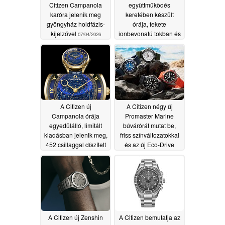
Citizen Campanola
együttműködés
karóra jelenik meg
keretében készült
gyöngyház holdfázis-
órája, fekete
kijelzővel
ionbevonatú tokban és
07/04/2026
sötétben világító
számlappal
07/02/2026
A Citizen új
A Citizen négy új
Campanola órája
Promaster Marine
egyedülálló, limitált
búvárórát mutat be,
kiadásban jelenik meg,
friss színváltozatokkal
452 csillaggal díszített
és az új Eco-Drive
forgó számlappal
Caliber E118 kaliberrel
07/01/2026
07/01/2026
A Citizen új Zenshin
A Citizen bemutatja az