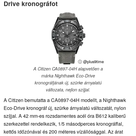
Drive kronográfot
ⓘ @plus9time
A Citizen CA0897-04H alapvetően a
márka Nighthawk Eco-Drive
kronográfjának új, szürke árnyalatú
változata, nejlon szíjjal.
A Citizen bemutatta a CA0897-04H modellt, a Nighthawk
Eco-Drive kronográf új, szürke árnyalatú változatát, nylon
szíjjal. A 42 mm-es rozsdamentes acél óra B612 kaliberű
szerkezettel rendelkezik, 1/5 másodperces kronográffal,
kettős időzónával és 200 méteres vízállósággal. Az árat