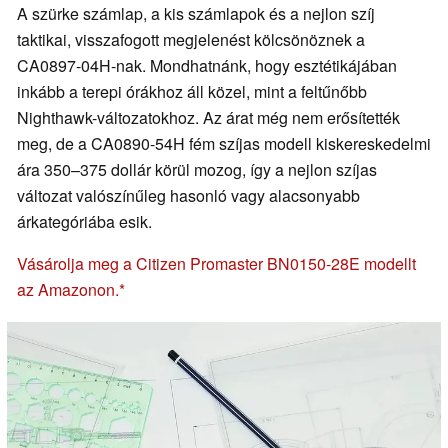
A szürke számlap, a kis számlapok és a nejlon szíj
taktikai, visszafogott megjelenést kölcsönöznek a
CA0897-04H-nak. Mondhatnánk, hogy esztétikájában
inkább a terepi órákhoz áll közel, mint a feltűnőbb
Nighthawk-változatokhoz. Az árat még nem erősítették
meg, de a CA0890-54H fém szíjas modell kiskereskedelmi
ára 350–375 dollár körül mozog, így a nejlon szíjas
változat valószínűleg hasonló vagy alacsonyabb
árkategóriába esik.
Vásárolja meg a Citizen Promaster BN0150-28E modellt
az Amazonon.