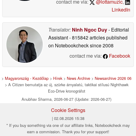
contact me via:
@lottamuzic
,
LinkedIn
Translator:
Ninh Ngoc Duy
- Editorial
Assistant
- 815842 articles published
on Notebookcheck
since 2008
contact me via:
Facebook
>
Magyarország - Kezdőlap
>
Hírek
>
News Archive
>
Newsarchive 2026 06
> A Citizen bemutatja az új, szürke árnyalatú, taktikai stílusú Nighthawk
Eco-Drive kronográfot
Anubhav Sharma, 2026-06-27 (Update: 2026-06-27)
Cookie Settings
| 02.08.2026 15:38
* If you buy something via one of our affiliate links, Notebookcheck may
earn a commission. Thank you for your support!