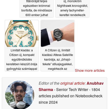
titánóráját teljes
új, monokróm
egészében krómmal
Nighthawk kronográfot,
borította, de mindössze
amely tachyméter-
600 ember juthat
kerettel rendelkezik
hozzá
06/26/2026
06/18/2026
Limitált kiadás: a
A Citizen új, limitált
Citizen új, kompakt
kiadású Attesa Satellite
együttműködés
karórája, az „űrhajó-
keretében készült órája
fekete” stílusjegyekkel,
gyöngyház számlappal
megérkezik az
Show more articles
és Eco-Drive
Egyesült Államokba és
technológiával jelenik
az Egyesült
meg
Királyságba
Editor of the
original article
:
Anubhav
06/16/2026
06/12/2026
Sharma
- Senior Tech Writer
- 1804
articles published on Notebookcheck
since 2024