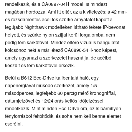
rendelkezik, és a CA0897-04H modell is mindezt
magában hordozza. Ami itt eltér, az a kivitelezés: a 42 mm-
es rozsdamentes acél tok szürke árnyalatot kapott a
legújabb Nighthawk modelleken látható fekete IP-bevonat
helyett, és szürke nylon szíjjal kerül forgalomba, nem
pedig fém karkötővel. Mindez eltérő vizuális hangulatot
kölcsönöz neki a már létező CA0890-54H-hoz képest,
amely ugyanazt a szerkezetet használja, de acélból
készült és fém karkötővel érkezik.
Belül a B612 Eco-Drive kaliber található, egy
napenergiával működő szerkezet, amely 1/5
másodperces, legfeljebb 60 percig mérő kronográffal,
dátumjelzővel és 12/24 órás kettős időjelzéssel
rendelkezik. Mint minden Eco-Drive óra, ez is bármilyen
fényforrásból feltöltődik, és soha nem kell benne elemet
cserélni.