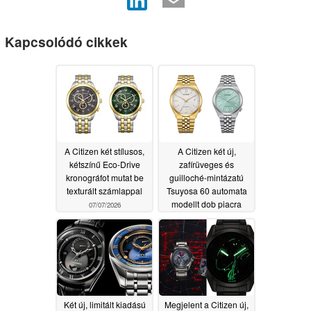
Kapcsolódó cikkek
A Citizen két stílusos,
A Citizen két új,
kétszínű Eco-Drive
zafírüveges és
kronográfot mutat be
guilloché-mintázatú
texturált számlappal
Tsuyosa 60 automata
modellt dob piacra
07/07/2026
07/07/2026
Két új, limitált kiadású
Megjelent a Citizen új,