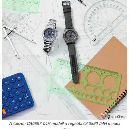
ⓘ @plus9time
A Citizen CA0897-04H modell a régebbi CA0890-54H modell