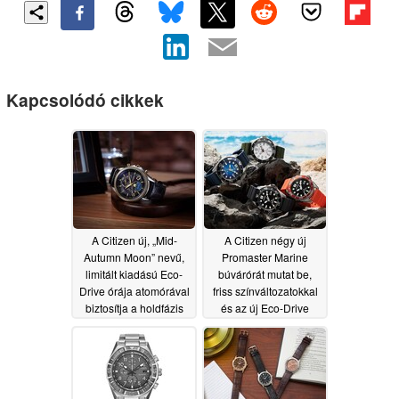
Kapcsolódó cikkek
A Citizen új, „Mid-
A Citizen négy új
Autumn Moon” nevű,
Promaster Marine
limitált kiadású Eco-
búvárórát mutat be,
Drive órája atomórával
friss színváltozatokkal
biztosítja a holdfázis
és az új Eco-Drive
pontos kijelzését
Caliber E118 kaliberrel
08/01/2026
07/01/2026