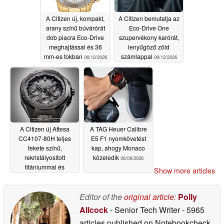
A Citizen új, kompakt,
A Citizen bemutatja az
arany színű búvárórát
Eco-Drive One
dob piacra Eco-Drive
szupervékony karórát,
meghajtással és 36
lenyűgöző zöld
mm-es tokban
számlappal
06/12/2026
06/12/2026
A Citizen új Attesa
A TAG Heuer Calibre
CC4107-80H teljes
E5 F1 nyomkövetést
fekete színű,
kap, ahogy Monaco
rekristályosított
közeledik
06/06/2026
titániummal és
Show more articles
műholdas hullám GPS-
szel
06/10/2026
Editor of the
original article
:
Polly
Allcock
- Senior Tech Writer
- 5965
articles published on Notebookcheck