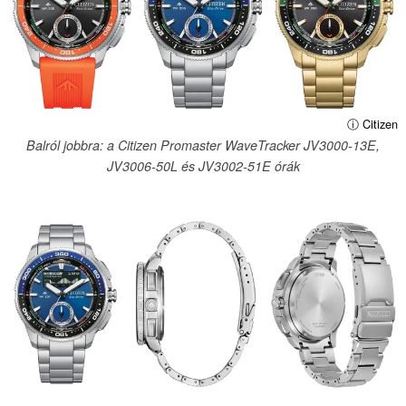
ⓘ Citizen
Balról jobbra: a Citizen Promaster WaveTracker JV3000-13E,
JV3006-50L és JV3002-51E órák