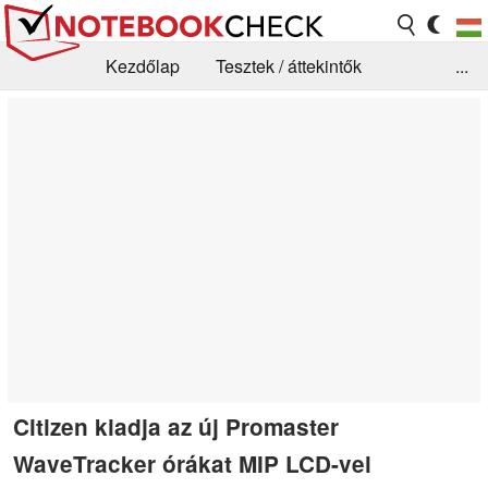
Kezdőlap
Tesztek / áttekintők
...
Hírek
GYIK / Technológia / Benchmarkok
Könyvtár
Kapcsolat
Citizen kiadja az új Promaster
WaveTracker órákat MIP LCD-vel