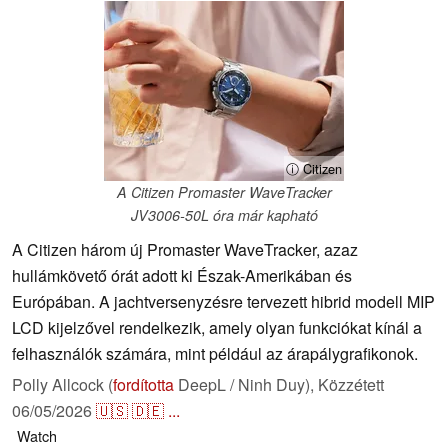
ⓘ Citizen
A Citizen Promaster WaveTracker
JV3006-50L óra már kapható
A Citizen három új Promaster WaveTracker, azaz
hullámkövető órát adott ki Észak-Amerikában és
Európában. A jachtversenyzésre tervezett hibrid modell MIP
LCD kijelzővel rendelkezik, amely olyan funkciókat kínál a
felhasználók számára, mint például az árapálygrafikonok.
Polly Allcock (
fordította
DeepL / Ninh Duy),
Közzétett
06/05/2026
🇺🇸
🇩🇪
...
Watch