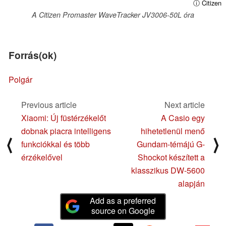
ⓘ Citizen
A Citizen Promaster WaveTracker JV3006-50L óra
Forrás(ok)
Polgár
Previous article
Next article
Xiaomi: Új füstérzékelőt
A Casio egy
dobnak piacra intelligens
hihetetlenül menő
⟨
⟩
funkciókkal és több
Gundam-témájú G-
érzékelővel
Shockot készített a
klasszikus DW-5600
alapján
Add as a preferred
source on Google