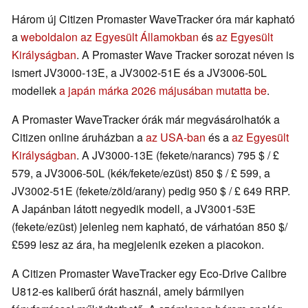
Három új Citizen Promaster WaveTracker óra már kapható
a
weboldalon az Egyesült Államokban
és
az Egyesült
Királyságban
. A Promaster Wave Tracker sorozat néven is
ismert JV3000-13E, a JV3002-51E és a JV3006-50L
modellek
a japán márka 2026 májusában mutatta be
.
A Promaster WaveTracker órák már megvásárolhatók a
Citizen online áruházban a
az USA-ban
és a
az Egyesült
Királyságban
. A JV3000-13E (fekete/narancs) 795 $ / £
579, a JV3006-50L (kék/fekete/ezüst) 850 $ / £ 599, a
JV3002-51E (fekete/zöld/arany) pedig 950 $ / £ 649 RRP.
A Japánban látott negyedik modell, a JV3001-53E
(fekete/ezüst) jelenleg nem kapható, de várhatóan 850 $/
£599 lesz az ára, ha megjelenik ezeken a piacokon.
A Citizen Promaster WaveTracker egy Eco-Drive Calibre
U812-es kaliberű órát használ, amely bármilyen