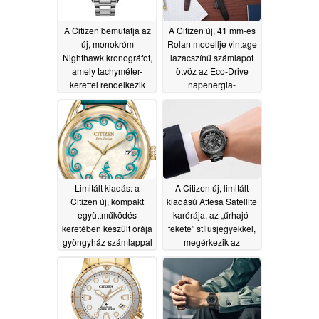
A Citizen bemutatja az
A Citizen új, 41 mm-es
új, monokróm
Rolan modellje vintage
Nighthawk kronográfot,
lazacszínű számlapot
amely tachyméter-
ötvöz az Eco-Drive
kerettel rendelkezik
napenergia-
meghajtással
06/18/2026
06/16/2026
Limitált kiadás: a
A Citizen új, limitált
Citizen új, kompakt
kiadású Attesa Satellite
együttműködés
karórája, az „űrhajó-
keretében készült órája
fekete” stílusjegyekkel,
gyöngyház számlappal
megérkezik az
és Eco-Drive
Egyesült Államokba és
technológiával jelenik
az Egyesült
meg
Királyságba
06/16/2026
06/12/2026