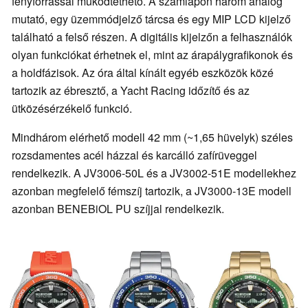
fényforrással működtethető. A számlapon három analóg
mutató, egy üzemmódjelző tárcsa és egy MIP LCD kijelző
található a felső részen. A digitális kijelzőn a felhasználók
olyan funkciókat érhetnek el, mint az árapálygrafikonok és
a holdfázisok. Az óra által kínált egyéb eszközök közé
tartozik az ébresztő, a Yacht Racing időzítő és az
ütközésérzékelő funkció.
Mindhárom elérhető modell 42 mm (~1,65 hüvelyk) széles
rozsdamentes acél házzal és karcálló zafírüveggel
rendelkezik. A JV3006-50L és a JV3002-51E modellekhez
azonban megfelelő fémszíj tartozik, a JV3000-13E modell
azonban BENEBiOL PU szíjjal rendelkezik.