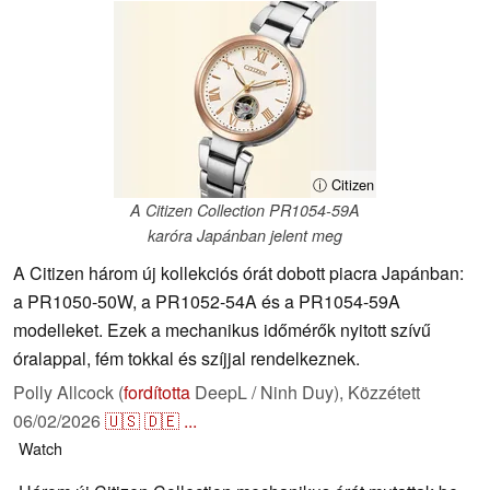
ⓘ Citizen
A Citizen Collection PR1054-59A
karóra Japánban jelent meg
A Citizen három új kollekciós órát dobott piacra Japánban:
a PR1050-50W, a PR1052-54A és a PR1054-59A
modelleket. Ezek a mechanikus időmérők nyitott szívű
óralappal, fém tokkal és szíjjal rendelkeznek.
Polly Allcock (
fordította
DeepL / Ninh Duy),
Közzétett
06/02/2026
🇺🇸
🇩🇪
...
Watch