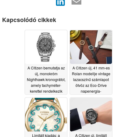
Kapcsolódó cikkek
A Citizen bemutatja az
A Citizen új, 41 mm-es
új, monokróm
Rolan modellje vintage
Nighthawk kronográfot,
lazacszínű számlapot
amely tachyméter-
ötvöz az Eco-Drive
kerettel rendelkezik
napenergia-
meghajtással
06/18/2026
06/16/2026
Limitált kiadás: a
A Citizen új, limitált