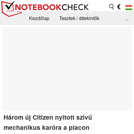
Kezdőlap
Tesztek / áttekintők
...
Hírek
GYIK / Technológia / Benchmarkok
Könyvtár
Kapcsolat
Három új Citizen nyitott szívű
mechanikus karóra a piacon