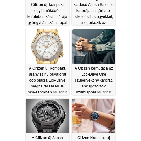
Citizen új, kompakt
kiadású Attesa Satellite
együttműködés
karórája, az „űrhajó-
keretében készült órája
fekete” stílusjegyekkel,
gyöngyház számlappal
megérkezik az
és Eco-Drive
Egyesült Államokba és
technológiával jelenik
az Egyesült
meg
Királyságba
06/16/2026
06/12/2026
A Citizen új, kompakt,
A Citizen bemutatja az
arany színű búvárórát
Eco-Drive One
dob piacra Eco-Drive
szupervékony karórát,
meghajtással és 36
lenyűgöző zöld
mm-es tokban
számlappal
06/12/2026
06/12/2026
A Citizen új Attesa
Citizen kiadja az új