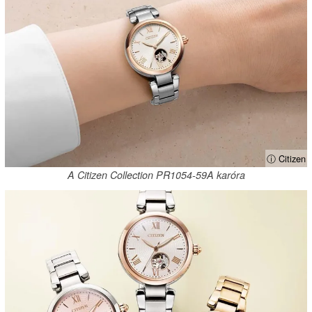
ⓘ Citizen
A Citizen Collection PR1054-59A karóra