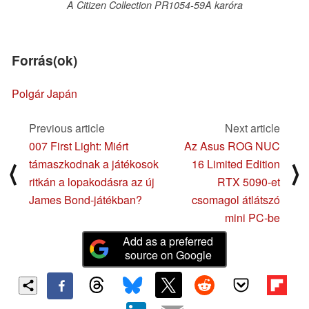
A Citizen Collection PR1054-59A karóra
Forrás(ok)
Polgár Japán
Previous article
Next article
007 First Light: Miért
Az Asus ROG NUC
támaszkodnak a játékosok
16 Limited Edition
⟨
⟩
ritkán a lopakodásra az új
RTX 5090-et
James Bond-játékban?
csomagol átlátszó
mini PC-be
Add as a preferred
source on Google