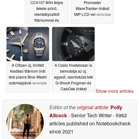
CC4107-80H teljes
Promaster
fekete színű,
WaveTracker órákat
rekristályosított
MIP LCD-vel
06/05/2026
titániummal és
műholdas hullám GPS-
szel
06/10/2026
A Citizen új, limitált
A Casio hivatalosan is
kiadású titánium órát
bemutatja az új,
dob piacra Blue Washi
egyedi, csontvázas kék
számlapjával
G-Shock Frogman és
06/04/2026
CasiOak órákat
Show more articles
06/01/2026
Editor of the
original article
:
Polly
Allcock
- Senior Tech Writer
- 5962
articles published on Notebookcheck
since 2021