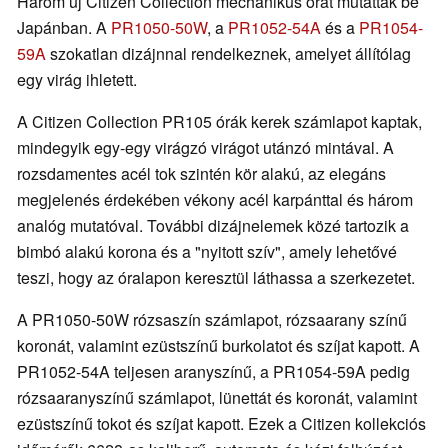
Három új Citizen Collection mechanikus órát mutattak be
Japánban. A
PR1050-50W
, a
PR1052-54A
és a
PR1054-
59A
szokatlan dizájnnal rendelkeznek, amelyet állítólag
egy virág ihletett.
A Citizen Collection PR105 órák kerek számlapot kaptak,
mindegyik egy-egy virágzó virágot utánzó mintával. A
rozsdamentes acél tok szintén kör alakú, az elegáns
megjelenés érdekében vékony acél karpánttal és három
analóg mutatóval. További dizájnelemek közé tartozik a
bimbó alakú korona és a "nyitott szív", amely lehetővé
teszi, hogy az óralapon keresztül láthassa a szerkezetet.
A PR1050-50W rózsaszín számlapot, rózsaarany színű
koronát, valamint ezüstszínű burkolatot és szíjat kapott. A
PR1052-54A teljesen aranyszínű, a PR1054-59A pedig
rózsaaranyszínű számlapot, lünettát és koronát, valamint
ezüstszínű tokot és szíjat kapott. Ezek a Citizen kollekciós