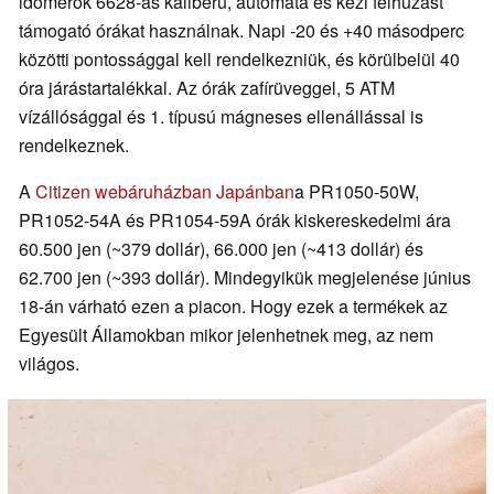
időmérők 6628-as kaliberű, automata és kézi felhúzást
támogató órákat használnak. Napi -20 és +40 másodperc
közötti pontossággal kell rendelkezniük, és körülbelül 40
óra járástartalékkal. Az órák zafírüveggel, 5 ATM
vízállósággal és 1. típusú mágneses ellenállással is
rendelkeznek.
A
Citizen webáruházban Japánban
a PR1050-50W,
PR1052-54A és PR1054-59A órák kiskereskedelmi ára
60.500 jen (~379 dollár), 66.000 jen (~413 dollár) és
62.700 jen (~393 dollár). Mindegyikük megjelenése június
18-án várható ezen a piacon. Hogy ezek a termékek az
Egyesült Államokban mikor jelenhetnek meg, az nem
világos.