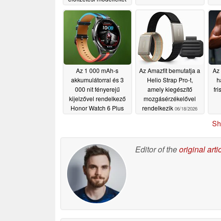
07/31/2026
Az 1 000 mAh-s
Az Amazfit bemutatja a
Az 
akkumulátorral és 3
Helio Strap Pro-t,
h
000 nit fényerejű
amely kiegészítő
fri
kijelzővel rendelkező
mozgásérzékelővel
Honor Watch 6 Plus
rendelkezik
06/18/2026
különleges kiadásban
Sh
jelenik meg
07/11/2026
Editor of the
original arti