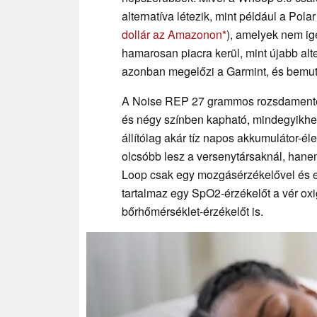
alternatíva létezik, mint például a Polar
dollár az Amazonon
), amelyek nem ig
hamarosan piacra kerül, mint újabb alte
azonban megelőzi a Garmint, és bemut
A Noise REP 27 grammos rozsdamentes 
és négy színben kapható, mindegyikhez 
állítólag akár tíz napos akkumulátor-él
olcsóbb lesz a versenytársaknál, hanem
Loop csak egy mozgásérzékelővel és e
tartalmaz egy SpO2-érzékelőt a vér ox
bőrhőmérséklet-érzékelőt is.