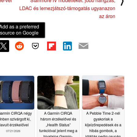
⟩
ee-vel
Stanmore IV modelleket: jobb hangzás,
LDAC és lemezjátszó-támogatás ugyanazon
az áron
Add as a preferred
source on Google
Garmin CIRQA négy
A Garmin CIRQA
A Pebble Time 2-nél
ínben szivárgott ki,
három érzékelővel és
gyakoriak a
lavult érzékelővel
„Health Status”
kijelzőrepedések és a
funkcióval jelent meg a
hibás gombok, a
07/21/2026
hivatalos Garmin-
jótállás pedig csupán