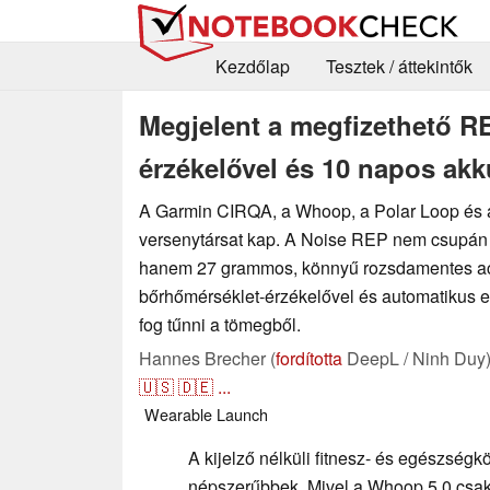
Kezdőlap
Tesztek / áttekintők
Megjelent a megfizethető RE
érzékelővel és 10 napos akk
A Garmin CIRQA, a Whoop, a Polar Loop és a F
versenytársat kap. A Noise REP nem csupán 
hanem 27 grammos, könnyű rozsdamentes ac
bőrhőmérséklet-érzékelővel és automatikus ed
fog tűnni a tömegből.
Hannes Brecher (
fordította
DeepL / Ninh Duy
🇺🇸
🇩🇪
...
Wearable
Launch
A kijelző nélküli fitnesz- és egészségk
népszerűbbek. Mivel a Whoop 5.0 csak