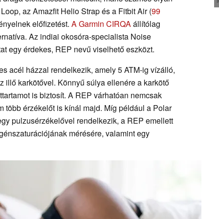
 Loop, az Amazfit Helio Strap és a Fitbit Air (
99
ényelnek előfizetést.
A Garmin CIRQA
állítólag
rnatíva. Az indiai okosóra-specialista Noise
at egy érdekes, REP nevű viselhető eszközt.
acél házzal rendelkezik, amely 5 ATM-ig vízálló,
illő karkötővel. Könnyű súlya ellenére a karkötő
ettartamot is biztosít. A REP várhatóan nemcsak
 több érzékelőt is kínál majd. Míg például a Polar
gy pulzusérzékelővel rendelkezik, a REP emellett
igénszaturációjának mérésére, valamint egy