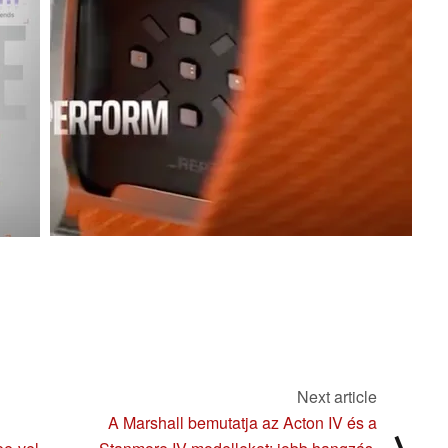
Next article
A Marshall bemutatja az Acton IV és a