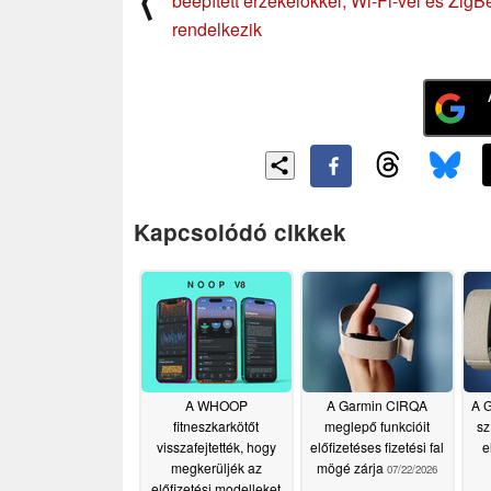
⟨
beépített érzékelőkkel, Wi-Fi-vel és ZigB
rendelkezik
Kapcsolódó cikkek
A WHOOP
A Garmin CIRQA
A 
fitneszkarkötőt
meglepő funkcióit
sz
visszafejtették, hogy
előfizetéses fizetési fal
e
megkerüljék az
mögé zárja
07/22/2026
előfizetési modelleket