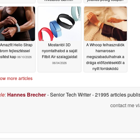
weboldalon
30 napig érvényes
07/16/2026
07/13/2026
Amazfit Helio Strap
Mostantól 3D
A Whoop felhasználók
árom fejlesztéssel
nyomtathatod a saját
hamarosan
ssítést kap
Fitbit Air szalagjaidat
megszabadulhatnak a
06/10/2026
drága előfizetésektől a
06/04/2026
nyílt forráskódú
alkalmazásnak
ow more articles
köszönhetően
06/03/2026
cle
:
Hannes Brecher
- Senior Tech Writer
- 21995 articles pub
contact me vi