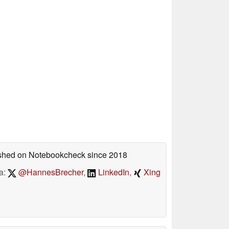
lished on Notebookcheck
since 2018
a:
@HannesBrecher
,
LinkedIn
,
Xing