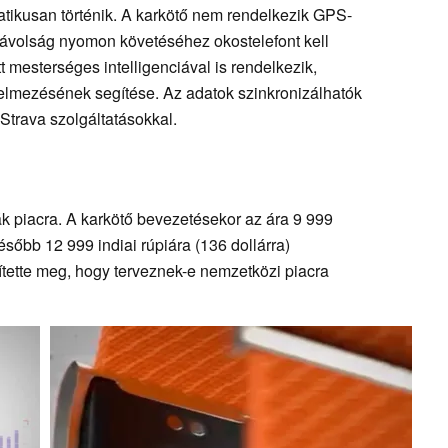
tikusan történik. A karkötő nem rendelkezik GPS-
 távolság nyomon követéséhez okostelefont kell
 mesterséges intelligenciával is rendelkezik,
telmezésének segítése. Az adatok szinkronizálhatók
Strava szolgáltatásokkal.
k piacra. A karkötő bevezetésekor az ára 9 999
sőbb 12 999 indiai rúpiára (136 dollárra)
tette meg, hogy terveznek-e nemzetközi piacra