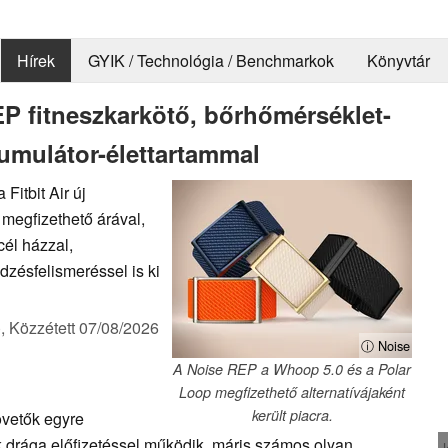
Hírek
GYIK / Technológia / Benchmarkok
Könyvtár
P fitneszkarkötő, bőrhőmérséklet-
umulátor-élettartammal
itbit Air új
megfizethető árával,
él házzal,
zésfelismeréssel is ki
),
Közzétett
07/08/2026
ⓘ Noise
A Noise REP a Whoop 5.0 és a Polar
Loop megfizethető alternatívájaként
került piacra.
övetők egyre
 drága előfizetéssel működik, máris számos olyan