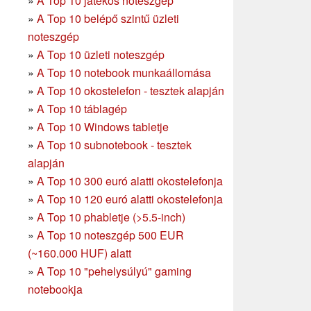
»
A Top 10 játékos noteszgép
»
A Top 10 belépő szintű üzleti
noteszgép
»
A Top 10 üzleti noteszgép
»
A Top 10 notebook munkaállomása
»
A Top 10 okostelefon - tesztek alapján
»
A Top 10 táblagép
»
A Top 10 Windows tabletje
»
A Top 10 subnotebook - tesztek
alapján
»
A Top 10 300 euró alatti okostelefonja
»
A Top 10 120 euró alatti okostelefonja
»
A Top 10 phabletje (>5.5-inch)
»
A Top 10 noteszgép 500 EUR
(~160.000 HUF) alatt
»
A Top 10 "pehelysúlyú" gaming
notebookja