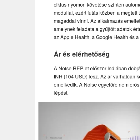
ciklus nyomon követése szintén automa
modullal, ezért futás közben a megtett
magaddal vinni. Az alkalmazás emellett
amelynek feladata a gyűjtött adatok ér
az Apple Health, a Google Health és a 
Ár és elérhetőség
A Noise REP-et először Indiában dobjá
INR (104 USD) lesz. Az ár várhatóan ké
emelkedik. A Noise egyelőre nem erősí
lépést.