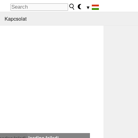
▼
Kapcsolat
loading failed!
loading failed!