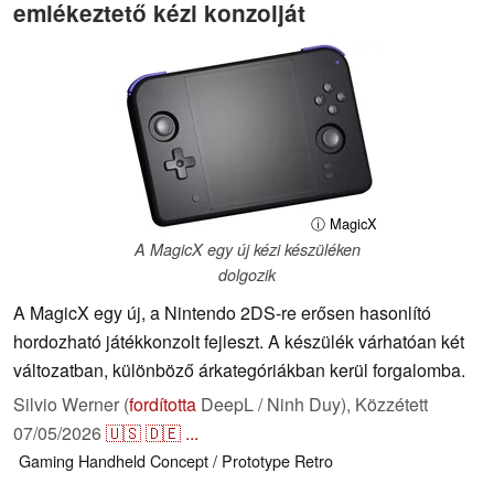
emlékeztető kézi konzolját
ⓘ MagicX
A MagicX egy új kézi készüléken
dolgozik
A MagicX egy új, a Nintendo 2DS-re erősen hasonlító
hordozható játékkonzolt fejleszt. A készülék várhatóan két
változatban, különböző árkategóriákban kerül forgalomba.
Silvio Werner (
fordította
DeepL / Ninh Duy),
Közzétett
07/05/2026
🇺🇸
🇩🇪
...
Gaming
Handheld
Concept / Prototype
Retro