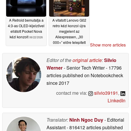
A Retroid bemutatja a
A vitatott Lenovo G02
4:3-as OLED-kijelzővel
retro kézi konzol újra
ellátott Pocket Nova
megjelent az
kézi konzolt
Aliexpressen, „30
06/22/2026
000+” előre telepített
Show more articles
ROM-mal
06/17/2026
Editor of the
original article
:
Silvio
Werner
- Senior Tech Writer
- 17796
articles published on Notebookcheck
since 2017
contact me via:
silvio39191
,
LinkedIn
Translator:
Ninh Ngoc Duy
- Editorial
Assistant
- 816412 articles published