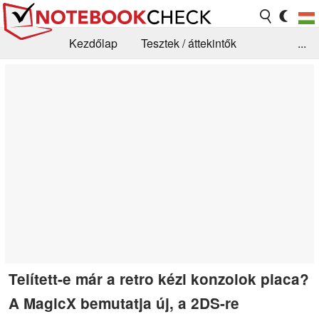
Kezdőlap
Tesztek / áttekintők
...
Hírek
GYIK / Technológia / Benchmarkok
Könyvtár
Kapcsolat
Telített-e már a retro kézi konzolok piaca?
A MagicX bemutatja új, a 2DS-re