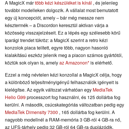
A MagicX már
több kézi készüléket is kínál
, és jelenleg
további modelleken dolgozik. A vállalat most bemutatott
egy új koncepciót, amely – bár még messze nem
késztermék – a Discordon keresztül aktívan várja a
közösség visszajelzéseit. Ez a lépés egy szélesebb körű
iparági trendet tükröz: a MagicX szerint a retro kézi
konzolok piaca telített, egyre több, nagyon hasonló
kialakítású eszköz jelenik meg a piacon számos gyártótól,
köztük sok olyan is, amely
az Amazonon
is elérhető.
Ezzel a még névtelen kézi konzollal a MagicX célja, hogy
a különböző teljesítményigényű felhasználók igényeit is
kielégítse. Az egyik változat várhatóan egy
MediaTek
Helio G99
processzort fog használni, és 125 dollárba fog
kerülni. A második, csúcskategóriás változatban pedig egy
MediaTek Dimensity 7300
, 165 dollárba fog kerülni. A
nagyobb modellnél a RAM-memória 3 GB-ról 4 GB-ra nő,
az UFS-tárhely pedig 32 GB-ról 64 GB-ra duplázódik.