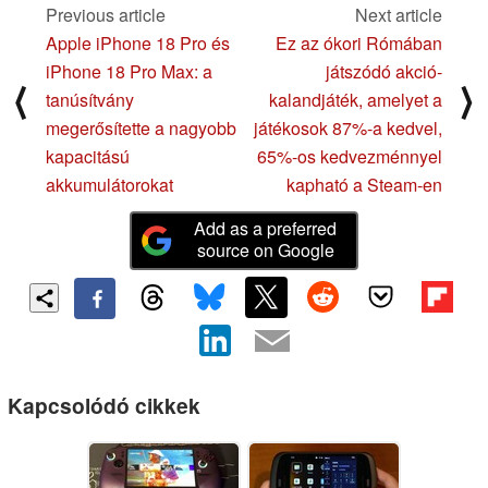
Previous article
Next article
Apple iPhone 18 Pro és
Ez az ókori Rómában
iPhone 18 Pro Max: a
játszódó akció-
⟨
⟩
tanúsítvány
kalandjáték, amelyet a
megerősítette a nagyobb
játékosok 87%-a kedvel,
kapacitású
65%-os kedvezménnyel
akkumulátorokat
kapható a Steam-en
Add as a preferred
source on Google
Kapcsolódó cikkek