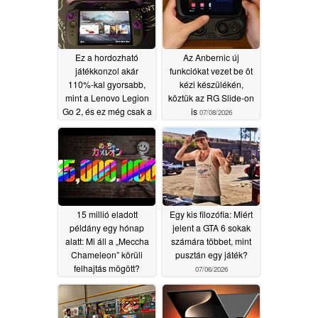
Ez a hordozható
Az Anbernic új
játékkonzol akár
funkciókat vezet be öt
110%-kal gyorsabb,
kézi készülékén,
mint a Lenovo Legion
köztük az RG Slide-on
Go 2, és ez még csak a
is
07/08/2026
második legjobb
tulajdonsága
07/10/2026
15 millió eladott
Egy kis filozófia: Miért
példány egy hónap
jelent a GTA 6 sokak
alatt: Mi áll a „Meccha
számára többet, mint
Chameleon” körüli
pusztán egy játék?
felhajtás mögött?
07/06/2026
07/06/2026