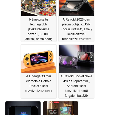
Németország
A Retroid 2026-ban
legnagyobb
piacra dobja az AYN
játékarchívuma
Thor új riválisát, amely
bezárul, 60 000
két kijelzővel
játékfájl sorsa pedig
rendelkezik
07/05/2026
ismeretlen marad
07/06/2026
A LineageOS már
A Retroid Pocket Nova
elérhető a Retroid
4:3-as képarányú „
Pocket 6 kézi
Android ” kézi
eszközhöz
konzolként kerül
07/02/2026
forgalomba, 229
dolláros induló áron
06/26/2026