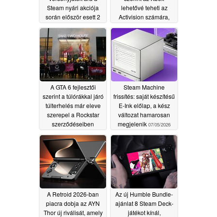
Steam nyári akciója
lehetővé teheti az
során először esett 2
Activision számára,
dollár alá
hogy vezesse a „Halo:
07/06/2026
Campaign Evolved”
stúdiót
07/06/2026
A GTA 6 fejlesztői
Steam Machine
szerint a túlórákkal járó
frissítés: saját készítésű
túlterhelés már eleve
E-Ink előlap, a kész
szerepel a Rockstar
változat hamarosan
szerződéseiben
megjelenik
07/05/2026
07/06/2026
A Retroid 2026-ban
Az új Humble Bundle-
piacra dobja az AYN
ajánlat 8 Steam Deck-
Thor új riválisát, amely
játékot kínál,