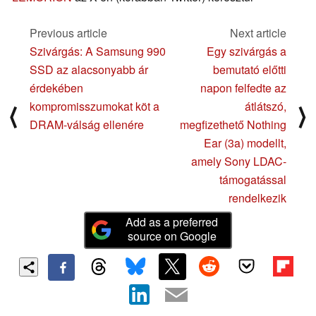
Previous article
Next article
Szivárgás: A Samsung 990
Egy szivárgás a
SSD az alacsonyabb ár
bemutató előtti
érdekében
napon felfedte az
kompromisszumokat köt a
átlátszó,
⟨
⟩
DRAM-válság ellenére
megfizethető Nothing
Ear (3a) modellt,
amely Sony LDAC-
támogatással
rendelkezik
Add as a preferred
source on Google