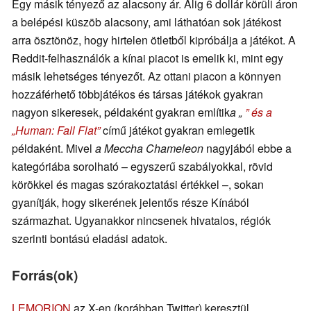
Egy másik tényező az alacsony ár. Alig 6 dollár körüli áron
a belépési küszöb alacsony, ami láthatóan sok játékost
arra ösztönöz, hogy hirtelen ötletből kipróbálja a játékot. A
Reddit-felhasználók a kínai piacot is emelik ki, mint egy
másik lehetséges tényezőt. Az ottani piacon a könnyen
hozzáférhető többjátékos és társas játékok gyakran
nagyon sikeresek, példaként gyakran említik
a „
” és a
„Human: Fall Flat”
című játékot gyakran emlegetik
példaként. Mivel
a Meccha Chameleon
nagyjából ebbe a
kategóriába sorolható – egyszerű szabályokkal, rövid
körökkel és magas szórakoztatási értékkel –, sokan
gyanítják, hogy sikerének jelentős része Kínából
származhat. Ugyanakkor nincsenek hivatalos, régiók
szerinti bontású eladási adatok.
Forrás(ok)
LEMORION
az X-en (korábban Twitter) keresztül