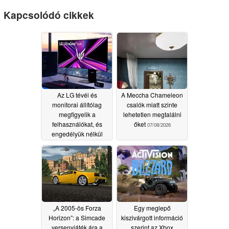
Kapcsolódó cikkek
Az LG tévéi és
A Meccha Chameleon
monitorai állítólag
csalók miatt szinte
megfigyelik a
lehetetlen megtalálni
felhasználókat, és
őket
07/08/2026
engedélyük nélkül
telepítenek felesleges
szoftvereket
07/17/2026
„A 2005-ös Forza
Egy meglepő
Horizon”: a Simcade
kiszivárgott információ
versenyjáték ára a
szerint az Xbox