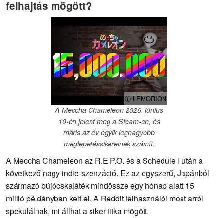
felhajtás mögött?
ⓘ LEMORION
A Meccha Chameleon 2026. június
10-én jelent meg a Steam-en, és
máris az év egyik legnagyobb
meglepetéssikereinek számít.
A Meccha Chameleon az R.E.P.O. és a Schedule I után a
következő nagy indie-szenzáció. Ez az egyszerű, Japánból
származó bújócskajáték mindössze egy hónap alatt 15
millió példányban kelt el. A Reddit felhasználói most arról
spekulálnak, mi állhat a siker titka mögött.