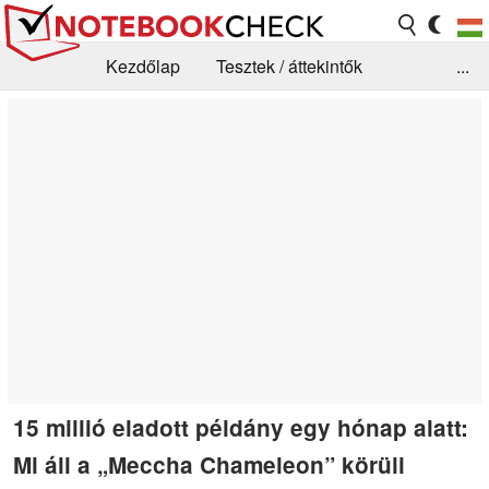
Kezdőlap
Tesztek / áttekintők
...
Hírek
GYIK / Technológia / Benchmarkok
Könyvtár
Kapcsolat
15 millió eladott példány egy hónap alatt:
Mi áll a „Meccha Chameleon” körüli