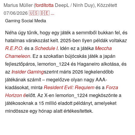
Marius Müller (
fordította
DeepL / Ninh Duy),
Közzétett
07/06/2026
🇺🇸
🇩🇪
...
Gaming
Social Media
Néha úgy tűnik, hogy egy játék a semmiből bukkan fel, és
hatalmas várakozást kelt. 2025-ben ilyen példák voltak
az
R.E.P.O.
és a
Schedule I
. Idén ez a játék
a
Meccha
Chameleon
. Ez a szokatlan bújócskás játék a japán
fejlesztőpáros, lemorion_1224 és Haganeiro alkotása, és
az
Insider Gaming
szerint máris 2026 legkelendőbb
játékának számít – megelőzve olyan nagy AAA-
kiadásokat, mint
a
Resident Evil: Requiem
és a
Forza
Horizon 6
előtt. Az X-en lemorion_1224 megköszönte a
játékosoknak a 15 millió eladott példányt, amelyeket
mindössze egy hónap alatt értékesítettek.