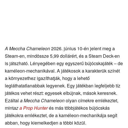
A Meccha Chameleon
2026. június 10-én jelent meg a
Steam-en, mindössze 5,99 dollárért, és a Steam Deck-en
is játszható. Lényegében egy egyszerű bújócskajáték – de
kaméleon-mechanikával. A játékosok a karakterük színét
a környezethez igazíthatják, hogy a lehető
legláthatatlanabbak legyenek. Egy játékban legfeljebb tíz
játékos vehet részt: egyesek elbújnak, mások keresnek.
Ezáltal
a Meccha Chameleon
olyan címekre emlékeztet,
mint
az
a Prop Hunter
és más többjátékos bújócskás
játékokra emlékeztet, de a kaméleon-mechanikája segít
abban, hogy kiemelkedjen a többi közül.