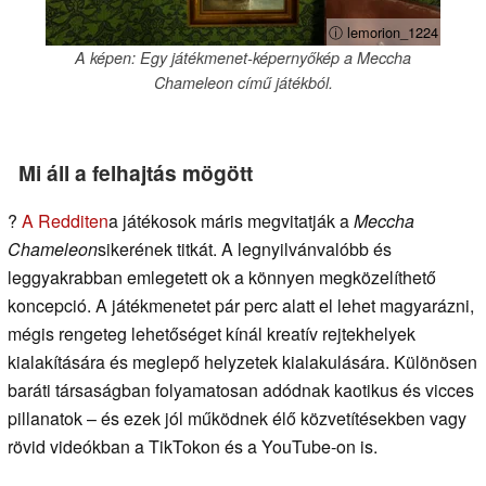
ⓘ lemorion_1224
A képen: Egy játékmenet-képernyőkép a Meccha
Chameleon című játékból.
Mi áll a felhajtás mögött
?
A Redditen
a játékosok máris megvitatják a
Meccha
Chameleon
sikerének titkát. A legnyilvánvalóbb és
leggyakrabban emlegetett ok a könnyen megközelíthető
koncepció. A játékmenetet pár perc alatt el lehet magyarázni,
mégis rengeteg lehetőséget kínál kreatív rejtekhelyek
kialakítására és meglepő helyzetek kialakulására. Különösen
baráti társaságban folyamatosan adódnak kaotikus és vicces
pillanatok – és ezek jól működnek élő közvetítésekben vagy
rövid videókban a TikTokon és a YouTube-on is.