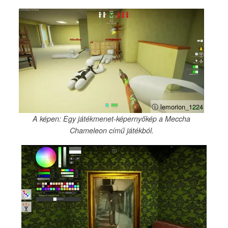
ⓘ lemorion_1224
A képen: Egy játékmenet-képernyőkép a Meccha
Chameleon című játékból.