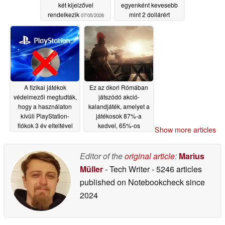
két kijelzővel
egyenként kevesebb
rendelkezik
mint 2 dollárért
07/05/2026
07/05/2026
A fizikai játékok
Ez az ókori Rómában
védelmezői megtudták,
játszódó akció-
hogy a használaton
kalandjáték, amelyet a
kívüli PlayStation-
játékosok 87%-a
fiókok 3 év elteltével
kedvel, 65%-os
Show more articles
törlésre kerülhetnek
kedvezménnyel
kapható a Steam-en
07/05/2026
Editor of the
original article
:
Marius
07/05/2026
Müller
- Tech Writer
- 5246 articles
published on Notebookcheck
since
2024