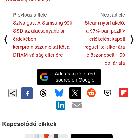
Previous article
Next article
Szivárgás: A Samsung 990
Steam nyári akció:
SSD az alacsonyabb ár
a 97%-ban pozitív
⟨
⟩
érdekében
értékelést kapott
kompromisszumokat köt a
roguelike-siker ára
DRAM-válság ellenére
először esett 1,50
dollár alá
Add as a preferred
source on Google
Kapcsolódó cikkek