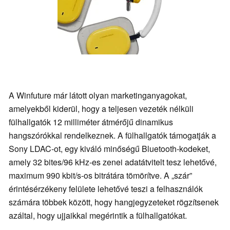
A Winfuture már látott olyan marketinganyagokat,
amelyekből kiderül, hogy a teljesen vezeték nélküli
fülhallgatók 12 milliméter átmérőjű dinamikus
hangszórókkal rendelkeznek. A fülhallgatók támogatják a
Sony LDAC-ot, egy kiváló minőségű Bluetooth-kodeket,
amely 32 bites/96 kHz-es zenei adatátvitelt tesz lehetővé,
maximum 990 kbit/s-os bitrátára tömörítve. A „szár”
érintésérzékeny felülete lehetővé teszi a felhasználók
számára többek között, hogy hangjegyzeteket rögzítsenek
azáltal, hogy ujjaikkal megérintik a fülhallgatókat.