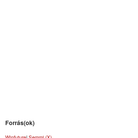
Forrás(ok)
Winfuture
|
Semmi (X)