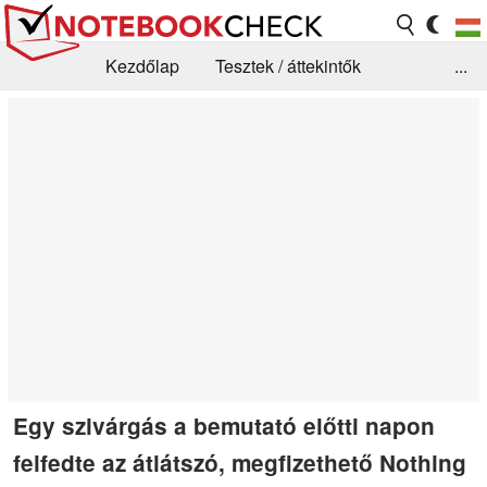
Kezdőlap
Tesztek / áttekintők
...
Hírek
GYIK / Technológia / Benchmarkok
Könyvtár
Kapcsolat
Egy szivárgás a bemutató előtti napon
felfedte az átlátszó, megfizethető Nothing