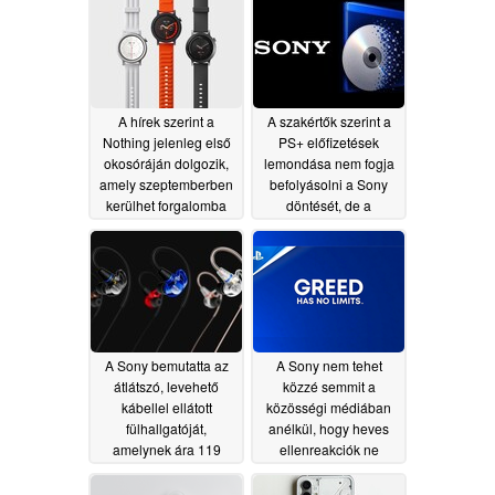
A hírek szerint a
A szakértők szerint a
Nothing jelenleg első
PS+ előfizetések
okosóráján dolgozik,
lemondása nem fogja
amely szeptemberben
befolyásolni a Sony
kerülhet forgalomba
döntését, de a
játékosok másképp
07/28/2026
vélekednek
07/10/2026
A Sony bemutatta az
A Sony nem tehet
átlátszó, levehető
közzé semmit a
kábellel ellátott
közösségi médiában
fülhallgatóját,
anélkül, hogy heves
amelynek ára 119
ellenreakciók ne
dollár
követnék azt
07/10/2026
07/08/2026