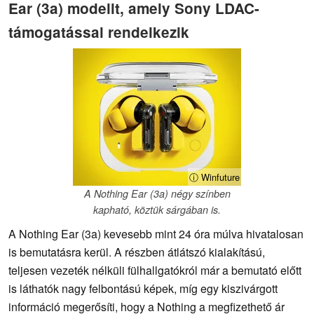
Ear (3a) modellt, amely Sony LDAC-
támogatással rendelkezik
ⓘ Winfuture
A Nothing Ear (3a) négy színben
kapható, köztük sárgában is.
A Nothing Ear (3a) kevesebb mint 24 óra múlva hivatalosan
is bemutatásra kerül. A részben átlátszó kialakítású,
teljesen vezeték nélküli fülhallgatókról már a bemutató előtt
is láthatók nagy felbontású képek, míg egy kiszivárgott
információ megerősíti, hogy a Nothing a megfizethető ár