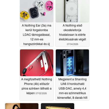
A Nothing Ear (3a) ma
A Nothing első
kerül forgalomba
okostelefonja
LDAC-támogatással,
hivatalosan is elérte
12 mm-es
életciklusának végét
hangszórókkal és új
07/04/2026
színváltozatokkal
07/07/2026
A megfizethető Nothing
Megjelent a Shanling
Phone (4b) először
UA6 II hordozható
piros színben látható a
USB-DAC, amely 4,4
képen
mm-es szimmetrikus
07/02/2026
kimenettel, 8 darab hifi
minőségű DAC-kal és
DSD Hi-Res Audio