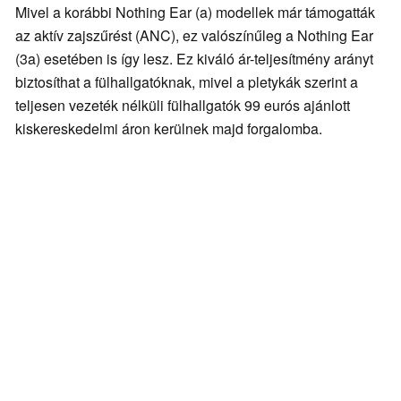
Mivel a korábbi Nothing Ear (a) modellek már támogatták
az aktív zajszűrést (ANC), ez valószínűleg a Nothing Ear
(3a) esetében is így lesz. Ez kiváló ár-teljesítmény arányt
biztosíthat a fülhallgatóknak, mivel a pletykák szerint a
teljesen vezeték nélküli fülhallgatók 99 eurós ajánlott
kiskereskedelmi áron kerülnek majd forgalomba.