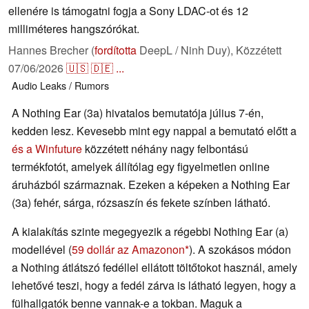
ellenére is támogatni fogja a Sony LDAC-ot és 12
milliméteres hangszórókat.
Hannes Brecher (
fordította
DeepL / Ninh Duy),
Közzétett
07/06/2026
🇺🇸
🇩🇪
...
Audio
Leaks / Rumors
A Nothing Ear (3a) hivatalos bemutatója július 7-én,
kedden lesz. Kevesebb mint egy nappal a bemutató előtt a
és a Winfuture
közzétett néhány nagy felbontású
termékfotót, amelyek állítólag egy figyelmetlen online
áruházból származnak. Ezeken a képeken a Nothing Ear
(3a) fehér, sárga, rózsaszín és fekete színben látható.
A kialakítás szinte megegyezik a régebbi Nothing Ear (a)
modellével (
59 dollár az Amazonon
). A szokásos módon
a Nothing átlátszó fedéllel ellátott töltőtokot használ, amely
lehetővé teszi, hogy a fedél zárva is látható legyen, hogy a
fülhallgatók benne vannak-e a tokban. Maguk a