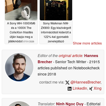
támogatással
rendelkezik
07/02/2026
A Sony WH-1000XM6
Sony Walkman NW-
és a 1000X The
ZX900: Egy kiszivárgott
ColleXion frissítés
információból kiderült a
útján kapja meg a
122%-kal gyorsabb
játékmódot
zenelejátszó
07/01/2026
Show more articles
megjelenésének
időpontja
06/29/2026
Editor of the
original article
:
Hannes
Brecher
- Senior Tech Writer
- 21915
articles published on Notebookcheck
since 2018
contact me via:
@HannesBrecher
,
LinkedIn
,
Xing
Translator:
Ninh Ngoc Duy
- Editorial