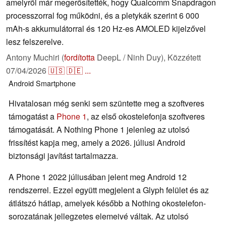
amelyről már megerősítették, hogy Qualcomm Snapdragon
processzorral fog működni, és a pletykák szerint 6 000
mAh-s akkumulátorral és 120 Hz-es AMOLED kijelzővel
lesz felszerelve.
Antony Muchiri (
fordította
DeepL / Ninh Duy),
Közzétett
07/04/2026
🇺🇸
🇩🇪
...
Android
Smartphone
Hivatalosan még senki sem szüntette meg a szoftveres
támogatást a
Phone 1
, az első okostelefonja szoftveres
támogatását. A Nothing Phone 1 jelenleg az utolsó
frissítést kapja meg, amely a 2026. júliusi Android
biztonsági javítást tartalmazza.
A Phone 1 2022 júliusában jelent meg Android 12
rendszerrel. Ezzel együtt megjelent a Glyph felület és az
átlátszó hátlap, amelyek később a Nothing okostelefon-
sorozatának jellegzetes elemeivé váltak. Az utolsó