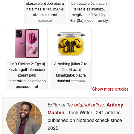
okostelefont dob piacra
bemutató előtti napon
hatalmas, 8 100 mAh-s
felfedte az átlátszó,
akkumulátorral
megfizethető Nothing
Ear (3a) modellt, amely
07/07/2026
Sony LDAC-
támogatással
rendelkezik
07/06/2026
HMD Skyline 2: Egy új
A Nothing július 7-re
kiszivárgott információ
tűzte ki az új
szerint jobb
fülhallgatók piacra
kamerákkal és erősebb
dobását
07/02/2026
processzorral
Show more articles
rendelkezik majd
07/06/2026
Editor of the
original article
:
Antony
Muchiri
- Tech Writer
- 241 articles
published on Notebookcheck
since
2025