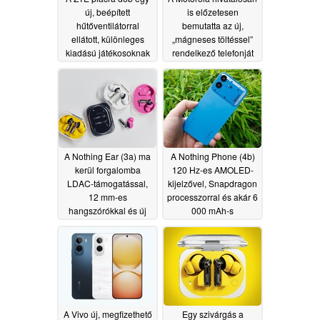
új, beépített
is előzetesen
hűtőventilátorral
bemutatta az új,
ellátott, különleges
„mágneses töltéssel”
kiadású játékosoknak
rendelkező telefonját
szánt okostelefont
07/08/2026
07/13/2026
A Nothing Ear (3a) ma
A Nothing Phone (4b)
kerül forgalomba
120 Hz-es AMOLED-
LDAC-támogatással,
kijelzővel, Snapdragon
12 mm-es
processzorral és akár 6
hangszórókkal és új
000 mAh-s
színváltozatokkal
akkumulátorral kerül
forgalomba
07/07/2026
07/07/2026
A Vivo új, megfizethető
Egy szivárgás a