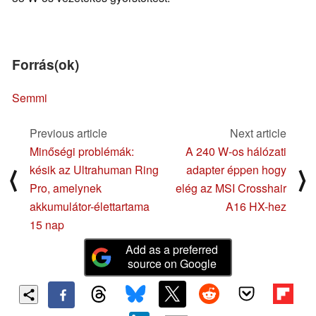
Forrás(ok)
Semmi
Previous article
Next article
Minőségi problémák:
A 240 W-os hálózati
késik az Ultrahuman Ring
adapter éppen hogy
⟨
⟩
Pro, amelynek
elég az MSI Crosshair
akkumulátor-élettartama
A16 HX-hez
15 nap
Add as a preferred
source on Google