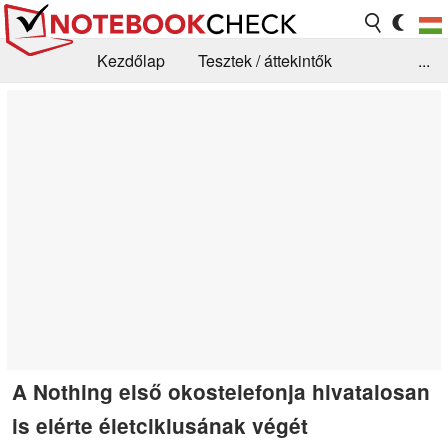
Kezdőlap
Tesztek / áttekintők
...
Hírek
GYIK / Technológia / Benchmarkok
Könyvtár
Kapcsolat
A Nothing első okostelefonja hivatalosan
is elérte életciklusának végét