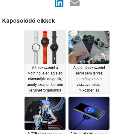
Kapcsolódó cikkek
A hírek szerint a
A jelentések szerint
Nothing jelenleg első
senki sem tervez
okosóráján dolgozik,
jelentős globális
amely szeptemberben
visszavonulást,
kerülhet forgalomba
miközben az
okostelefon-eladások
07/28/2026
visszaesnek
07/24/2026
A ZTE piacra dob egy
A Motorola hivatalosan