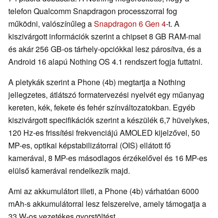
telefon Qualcomm Snapdragon processzorral fog
működni, valószínűleg a
Snapdragon 6 Gen 4
-t. A
kiszivárgott információk szerint a chipset 8 GB RAM-mal
és akár 256 GB-os tárhely-opciókkal lesz párosítva, és a
Android 16 alapú Nothing OS 4.1 rendszert fogja futtatni.
A pletykák szerint a Phone (4b) megtartja a Nothing
jellegzetes, átlátszó formatervezési nyelvét egy műanyag
kereten, kék, fekete és fehér színváltozatokban. Egyéb
kiszivárgott specifikációk szerint a készülék 6,7 hüvelykes,
120 Hz-es frissítési frekvenciájú AMOLED kijelzővel, 50
MP-es, optikai képstabilizátorral (OIS) ellátott fő
kamerával, 8 MP-es másodlagos érzékelővel és 16 MP-es
elülső kamerával rendelkezik majd.
Ami az akkumulátort illeti, a Phone (4b) várhatóan 6000
mAh-s akkumulátorral lesz felszerelve, amely támogatja a
33 W-os vezetékes gyorstöltést.