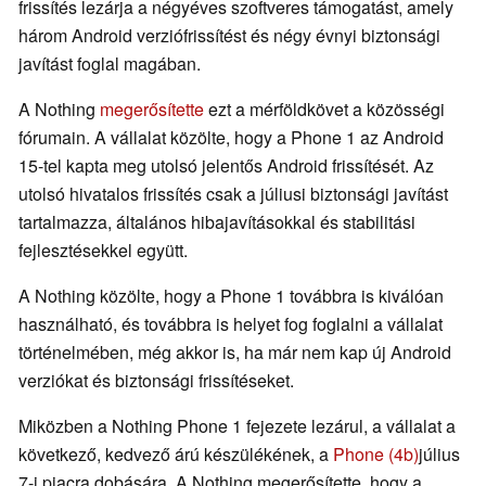
frissítés lezárja a négyéves szoftveres támogatást, amely
három Android verziófrissítést és négy évnyi biztonsági
javítást foglal magában.
A Nothing
megerősítette
ezt a mérföldkövet a közösségi
fórumain. A vállalat közölte, hogy a Phone 1 az Android
15-tel kapta meg utolsó jelentős Android frissítését. Az
utolsó hivatalos frissítés csak a júliusi biztonsági javítást
tartalmazza, általános hibajavításokkal és stabilitási
fejlesztésekkel együtt.
A Nothing közölte, hogy a Phone 1 továbbra is kiválóan
használható, és továbbra is helyet fog foglalni a vállalat
történelmében, még akkor is, ha már nem kap új Android
verziókat és biztonsági frissítéseket.
Miközben a Nothing Phone 1 fejezete lezárul, a vállalat a
következő, kedvező árú készülékének, a
Phone (4b)
július
7-i piacra dobására. A Nothing megerősítette, hogy a