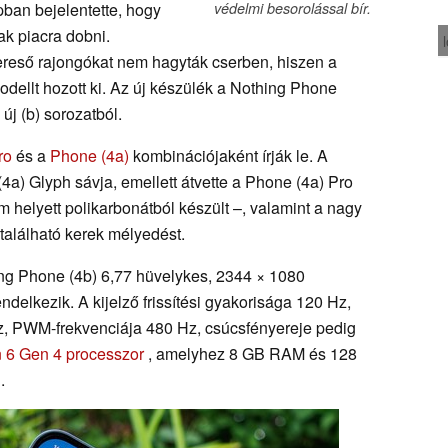
ban bejelentette, hogy
védelmi besorolással bír.
ak piacra dobni.
ereső rajongókat nem hagyták cserben, hiszen a
dellt hozott ki. Az új készülék a Nothing Phone
új (b) sorozatból.
ro
és a
Phone (4a)
kombinációjaként írják le. A
4a) Glyph sávja, emellett átvette a Phone (4a) Pro
um helyett polikarbonátból készült –, valamint a nagy
található kerek mélyedést.
ng Phone (4b) 6,77 hüvelykes, 2344 × 1080
elkezik. A kijelző frissítési gyakorisága 120 Hz,
z, PWM-frekvenciája 480 Hz, csúcsfényereje pedig
 6 Gen 4 processzor
, amelyhez 8 GB RAM és 128
.