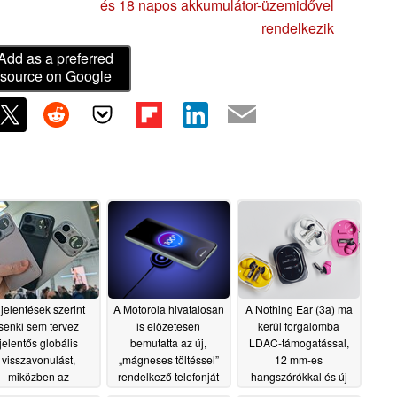
és 18 napos akkumulátor-üzemidővel
rendelkezik
Add as a preferred
source on Google
 jelentések szerint
A Motorola hivatalosan
A Nothing Ear (3a) ma
senki sem tervez
is előzetesen
kerül forgalomba
jelentős globális
bemutatta az új,
LDAC-támogatással,
visszavonulást,
„mágneses töltéssel”
12 mm-es
miközben az
rendelkező telefonját
hangszórókkal és új
ostelefon-eladások
színváltozatokkal
07/08/2026