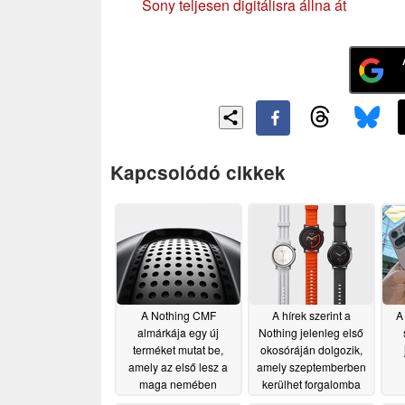
Sony teljesen digitálisra állna át
Kapcsolódó cikkek
A Nothing CMF
A hírek szerint a
A
almárkája egy új
Nothing jelenleg első
terméket mutat be,
okosóráján dolgozik,
amely az első lesz a
amely szeptemberben
maga nemében
kerülhet forgalomba
ok
07/29/2026
07/28/2026