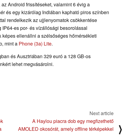
ja az Android frissítéseket, valamint 6 évig a
fehér és egy kizárólag Indiában kapható piros színben
tal rendelkezik az ujjlenyomatok csökkentése
IP64-es por- és vízállósági besorolással
ék képes ellenállni a szélsőséges hőmérsékleti
b, mint a
Phone (3a) Lite
.
gban és Ausztriában 329 euró a 128 GB-os
ankért lehet megvásárolni.
Next article
ok
A Haylou piacra dob egy megfizethető
⟩
a
AMOLED okosórát, amely offline térképekkel