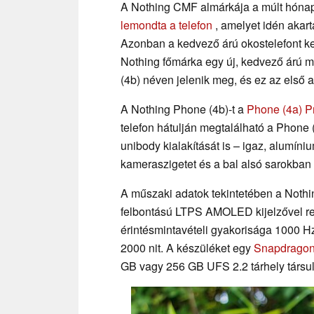
A Nothing CMF almárkája a múlt hónap
lemondta a telefon
, amelyet idén akart
Azonban a kedvező árú okostelefont k
Nothing főmárka egy új, kedvező árú mo
(4b) néven jelenik meg, és ez az első a 
A Nothing Phone (4b)-t a
Phone (4a) P
telefon hátulján megtalálható a Phone (
unibody kialakítását is – igaz, alumíni
kameraszigetet és a bal alsó sarokban 
A műszaki adatok tekintetében a Nothi
felbontású LTPS AMOLED kijelzővel rend
érintésmintavételi gyakorisága 1000 H
2000 nit. A készüléket egy
Snapdragon
GB vagy 256 GB UFS 2.2 tárhely társul