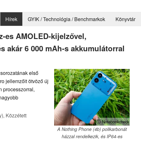
Hírek
GYIK / Technológia / Benchmarkok
Könyvtár
z-es AMOLED-kijelzővel,
s akár 6 000 mAh-s akkumulátorral
 sorozatának első
o jellemzőit ötvöző új
 processzorral,
gnagyobb
y),
Közzétett
ⓘ Notebookcheck
A Nothing Phone (4b) polikarbonát
házzal rendelkezik, és IP64-es