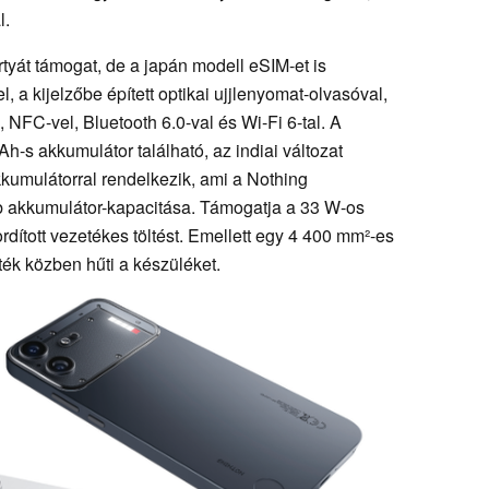
l.
tyát támogat, de a japán modell eSIM-et is
 a kijelzőbe épített optikai ujjlenyomat-olvasóval,
 NFC-vel, Bluetooth 6.0-val és Wi-Fi 6-tal. A
h-s akkumulátor található, az indiai változat
umulátorral rendelkezik, ami a Nothing
b akkumulátor-kapacitása. Támogatja a 33 W-os
ordított vezetékes töltést. Emellett egy 4 400 mm²-es
ték közben hűti a készüléket.