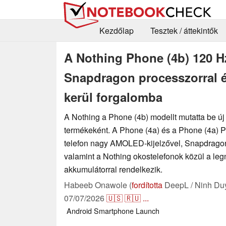
Kezdőlap
Tesztek / áttekintők
A Nothing Phone (4b) 120 H
Snapdragon processzorral é
kerül forgalomba
A Nothing a Phone (4b) modellt mutatta be új
termékeként. A Phone (4a) és a Phone (4a) Pr
telefon nagy AMOLED-kijelzővel, Snapdragon
valamint a Nothing okostelefonok közül a le
akkumulátorral rendelkezik.
Habeeb Onawole (
fordította
DeepL / Ninh Du
07/07/2026
🇺🇸
🇷🇺
...
Android
Smartphone
Launch