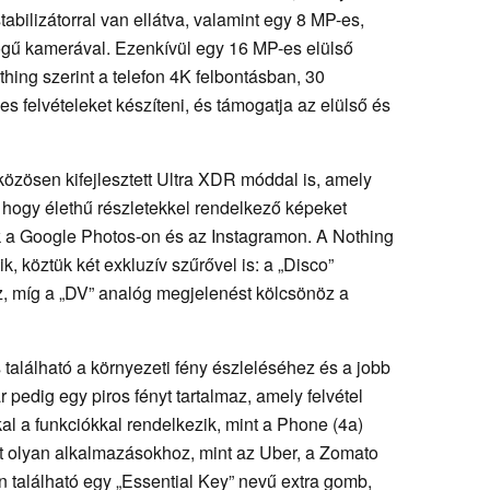
tabilizátorral van ellátva, valamint egy 8 MP-es,
zögű kamerával. Ezenkívül egy 16 MP-es elülső
hing szerint a telefon 4K felbontásban, 30
felvételeket készíteni, és támogatja az elülső és
 közösen kifejlesztett Ultra XDR móddal is, amely
 hogy élethű részletekkel rendelkező képeket
 a Google Photos-on és az Instagramon. A Nothing
, köztük két exkluzív szűrővel is: a „Disco”
, míg a „DV” analóg megjelenést kölcsönöz a
 található a környezeti fény észleléséhez és a jobb
pedig egy piros fényt tartalmaz, amely felvétel
l a funkciókkal rendelkezik, mint a Phone (4a)
újt olyan alkalmazásokhoz, mint az Uber, a Zomato
n található egy „Essential Key” nevű extra gomb,