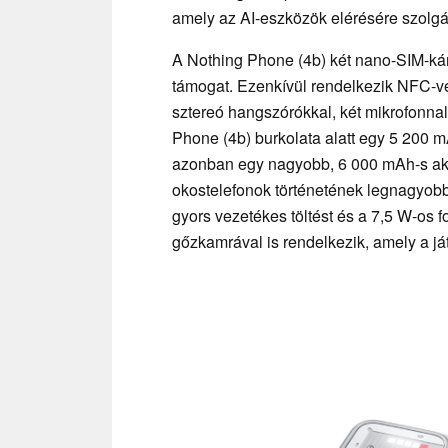
amely az AI-eszközök elérésére szolgá
A Nothing Phone (4b) két nano-SIM-kár
támogat. Ezenkívül rendelkezik NFC-vel,
sztereó hangszórókkal, két mikrofonnal,
Phone (4b) burkolata alatt egy 5 200 mA
azonban egy nagyobb, 6 000 mAh-s akk
okostelefonok történetének legnagyob
gyors vezetékes töltést és a 7,5 W-os f
gőzkamrával is rendelkezik, amely a já