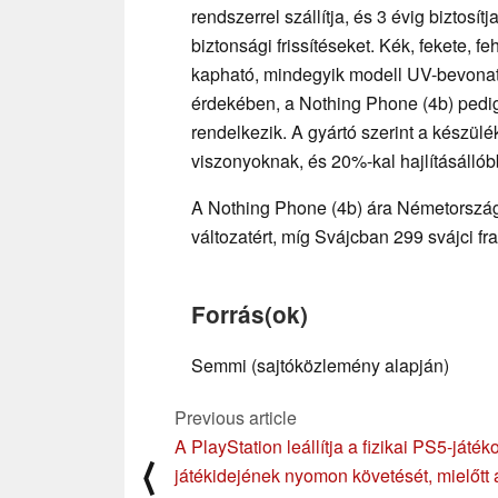
rendszerrel szállítja, és 3 évig biztosít
biztonsági frissítéseket. Kék, fekete, 
kapható, mindegyik modell UV-bevonat
érdekében, a Nothing Phone (4b) pedig 
rendelkezik. A gyártó szerint a készül
viszonyoknak, és 20%-kal hajlításállób
A Nothing Phone (4b) ára Németorszá
változatért, míg Svájcban 299 svájci fr
Forrás(ok)
Semmi (sajtóközlemény alapján)
Previous article
A PlayStation leállítja a fizikai PS5-játék
⟨
játékidejének nyomon követését, mielőtt 