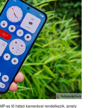
ⓘ Notebookcheck
P-es fő hátsó kamerával rendelkezik, amely