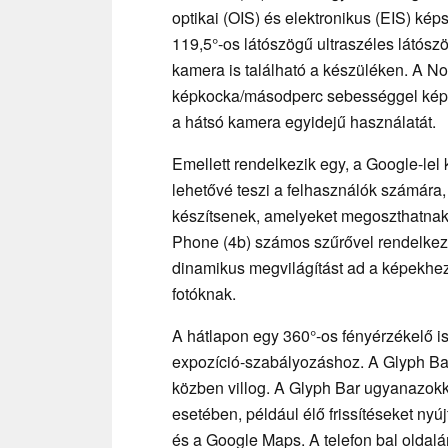
optikai (OIS) és elektronikus (EIS) képs
119,5°-os látószögű ultraszéles látós
kamera is található a készüléken. A Not
képkocka/másodperc sebességgel képes 
a hátsó kamera egyidejű használatát.
Emellett rendelkezik egy, a Google-lel
lehetővé teszi a felhasználók számára,
készítsenek, amelyeket megoszthatnak
Phone (4b) számos szűrővel rendelkezik
dinamikus megvilágítást ad a képekhez
fotóknak.
A hátlapon egy 360°-os fényérzékelő is
expozíció-szabályozáshoz. A Glyph Bar 
közben villog. A Glyph Bar ugyanazokka
esetében, például élő frissítéseket ny
és a Google Maps. A telefon bal oldalá