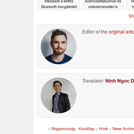
kiterjeszti a kettős
audiocsatlakozóval és
b
Bluetooth-hangátvitelt
videokimenettel is
h
rendelkezni fog
beé
06/26/2026
Sh
a 
06/20/2026
Editor of the
original arti
Translator:
Ninh Ngoc 
>
Magyarország - Kezdőlap
>
Hírek
>
News Archiv