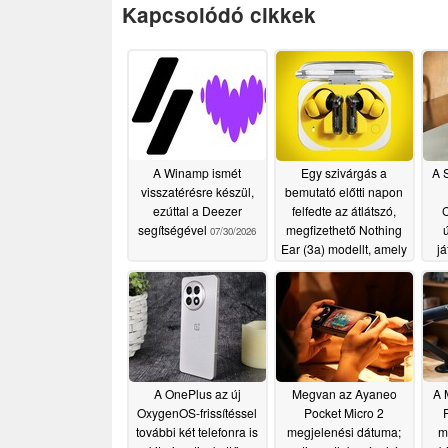
Kapcsolódó cikkek
A Winamp ismét
Egy szivárgás a
A 
visszatérésre készül,
bemutató előtti napon
ezúttal a Deezer
felfedte az átlátszó,
C
segítségével
megfizethető Nothing
07/30/2026
Ear (3a) modellt, amely
j
Sony LDAC-
támogatással
rendelkezik
07/06/2026
A OnePlus az új
Megvan az Ayaneo
A 
OxygenOS-frissítéssel
Pocket Micro 2
további két telefonra is
megjelenési dátuma;
m