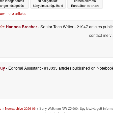
ites lebegőpontos
fülhallgatókat:
körben elérhető
angminőséget és
kényelmes, rögzíthető
Európában
06/18/2026
pített felvevőt kínál
fülhallgatók Hi-Res
ow more articles
vezeték nélküli élő
Audio lejátszási
közvetítésekhez
támogatással
06/19/2026
06/19/2026
cle
:
Hannes Brecher
- Senior Tech Writer
- 21947 articles pub
contact me vi
Duy
- Editorial Assistant
- 818035 articles published on Notebo
e
>
Newsarchive 2026 06
> Sony Walkman NW-ZX900: Egy kiszivárgott informác