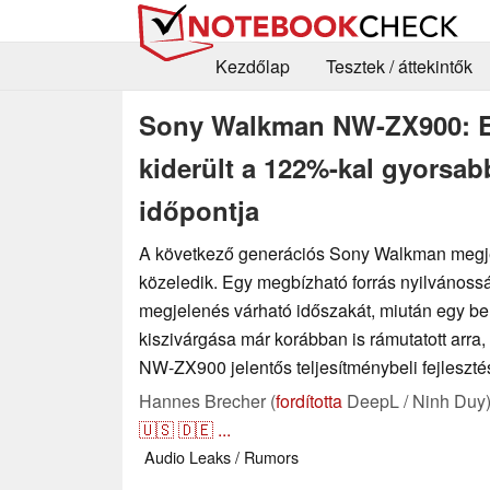
Kezdőlap
Tesztek / áttekintők
Sony Walkman NW-ZX900: Eg
kiderült a 122%-kal gyorsa
időpontja
A következő generációs Sony Walkman megj
közeledik. Egy megbízható forrás nyilvánoss
megjelenés várható időszakát, miután egy 
kiszivárgása már korábban is rámutatott arr
NW-ZX900 jelentős teljesítménybeli fejlesztés
Hannes Brecher (
fordította
DeepL / Ninh Duy
🇺🇸
🇩🇪
...
Audio
Leaks / Rumors