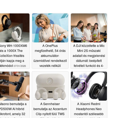
Sony WH-1000XM6
A OnePlus
A DJI közzétette a Mic
és a 1000X The
megfizethető, 54 órás
Mini 2S műszaki
olleXion frissítés
akkumulátor-
adatait és megjelenési
útján kapja meg a
üzemidővel rendelkező
dátumát: beépített
átékmódot
vezeték nélküli
felvételi funkció és 4-
07/01/2026
fülhallgatókat dob
csatornás támogatás a
piacra
legkisebb vezeték
06/27/2026
nélküli mikrofonban
06/26/2026
Maono bemutatja a
A Sennheiser
A Xiaomi Redmi
PD500W AI hibrid
bemutatja az Accentum
Headphones Neo
ikrofont, amely 32
Clip nyitott fülű TWS
mostantól szélesebb