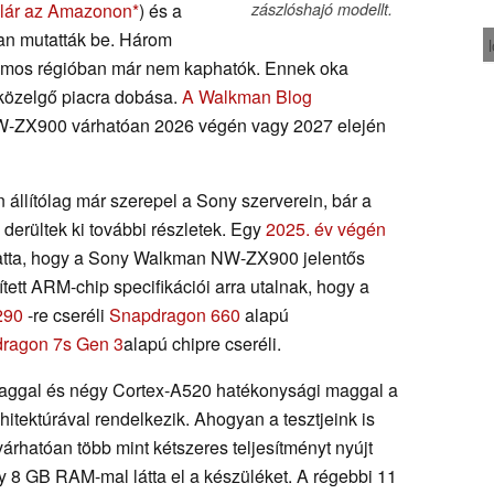
llár az Amazonon
) és a
zászlóshajó modellt.
n mutatták be. Három
zámos régióban már nem kaphatók. Ennek oka
közelgő piacra dobása.
A Walkman Blog
NW-ZX900 várhatóan 2026 végén vagy 2027 elején
llítólag már szerepel a Sony szerverein, bár a
derültek ki további részletek. Egy
2025. év végén
atta, hogy a Sony Walkman NW-ZX900 jelentős
ített ARM-chip specifikációi arra utalnak, hogy a
290
-re cseréli
Snapdragon 660
alapú
ragon 7s Gen 3
alapú chipre cseréli.
ggal és négy Cortex-A520 hatékonysági maggal a
tektúrával rendelkezik. Ahogyan a tesztjeink is
hatóan több mint kétszeres teljesítményt nyújt
8 GB RAM-mal látta el a készüléket. A régebbi 11