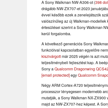
A Sony Walkman NW-A306-ot (
398 do
drágább NW-ZX707-et 2023 januárjába
évvel később ezek a zenelejátszók s
valószínűleg az új Walkman-modellek 
értesülései szerint a Sony Walkman 
kerül forgalomba.
A következő generációs Sony Walkman á
funkcióival kapcsolatban egyelőre nem 
kiszivárgott
már 2025 végén is azt mut
teljesítménybeli fejlesztést kap. A beép
Sony a
Qualcomm Dragonwing QCS4
[email protected]
egy
Qualcomm Snapd
Négy ARM Cortex-A720 teljesítményma
processzor lényegesen modernebb archi
mutatják, a Sony Walkman NX-ZX900 vár
majd az NW-ZX707-hez képest. A Sony 