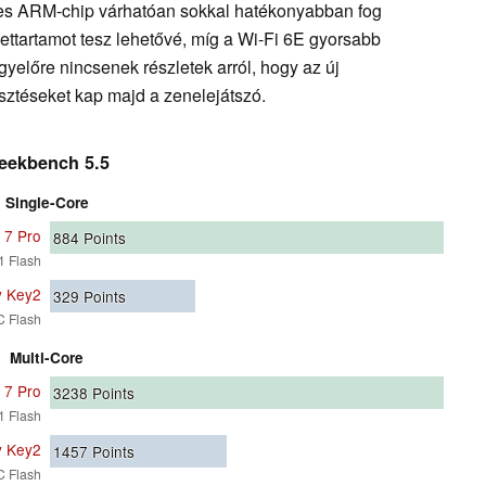
es ARM-chip várhatóan sokkal hatékonyabban fog
ttartamot tesz lehetővé, míg a Wi-Fi 6E gyorsabb
Egyelőre nincsenek részletek arról, hogy az új
esztéseket kap majd a zenelejátszó.
eekbench 5.5
Single-Core
 7 Pro
884
Points
1 Flash
y Key2
329
Points
C Flash
Multi-Core
 7 Pro
3238
Points
1 Flash
y Key2
1457
Points
C Flash