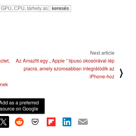
Next article
ztet,
Az Amazfit egy „ Apple ” típusú okosórával lép
piacra, amely szorosabban integrálódik az
⟩
iPhone-hoz
dnek
Add as a preferred
source on Google