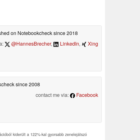
lished on Notebookcheck
since 2018
a:
@HannesBrecher
,
LinkedIn
,
Xing
okcheck
since 2008
contact me via:
Facebook
ióból kiderült a 122%-kal gyorsabb zenelejátszó