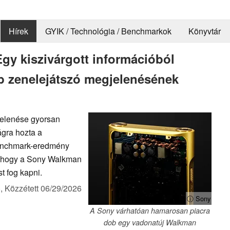
Hírek
GYIK / Technológia / Benchmarkok
Könyvtár
y kiszivárgott információból
bb zenelejátszó megjelenésének
elenése gyorsan
ágra hozta a
benchmark-eredmény
a, hogy a Sony Walkman
t fog kapni.
),
Közzétett
06/29/2026
ⓘ Sony
A Sony várhatóan hamarosan piacra
dob egy vadonatúj Walkman